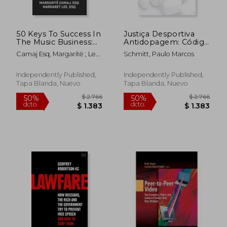
50 Keys To Success In
Justiça Desportiva
The Music Business:
Antidopagem: Código
From Two
Brasileiro
Camaj Esq, Margaritë ; Lee
Schmitt, Paulo Marcos
Entertainment
Antidopagem CBA -
Esq, Margaret
Attorneys (en Inglés)
Notas & Legislação
Complementar (en
Independently Published,
Independently Published,
Portugués)
Tapa Blanda, Nuevo
Tapa Blanda, Nuevo
$ 9.337
$ 14.1
50%
50%
dcto.
dcto.
$ 4.668
$ 7.0