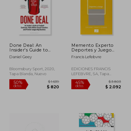
Done Deal: An
Memento Experto
Insider's Guide to
Deportes y Juego
Football Contracts,
(Mementos Expertos)
Daniel Geey
Francis Lefebvre
Multi-Million Pound
Transfers and
Premier League big
Bloomsbury Sport, 2020,
EDICIONES FRANCIS
Business (en Inglés)
Tapa Blanda, Nuevo
LEFEBVRE, SA, Tapa
Blanda,
Usado
$ 1.639
$ 3.8
50%
45%
dcto.
dcto.
$ 820
$ 2.0