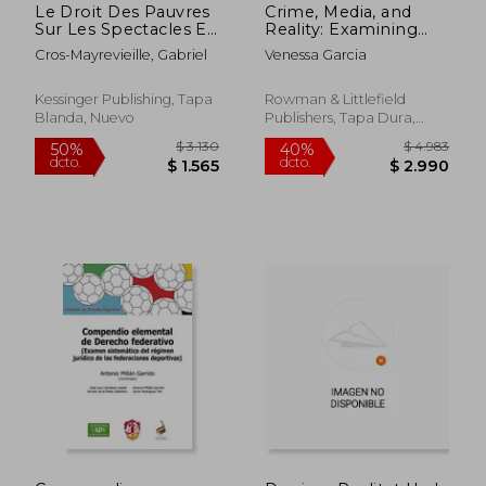
Le Droit Des Pauvres
Crime, Media, and
Sur Les Spectacles En
Reality: Examining
Europe (1889) (en
Mixed Messages
Cros-Mayrevieille, Gabriel
Venessa Garcia
Francés)
About Crime and
Justice in Popular
Media
Kessinger Publishing, Tapa
Rowman & Littlefield
Blanda, Nuevo
Publishers, Tapa Dura,
Nuevo
$ 8.321
$ 2.7
50%
50%
dcto.
dcto.
$ 4.160
$ 1.3