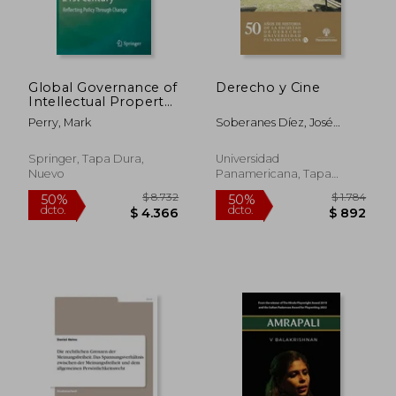
Global Governance of
Derecho y Cine
Intellectual Property
in the 21st Century:
Perry, Mark
Soberanes Díez, José
Reflecting Policy
María ; Andreu Gálvez,
Through Change (en
Manuel ; Cervantes
Inglés)
Springer, Tapa Dura,
Universidad
Daguerre, Rafael
Nuevo
Panamericana, Tapa
$ 3.014
$ 2.0
50%
40%
Blanda, Nuevo
dcto.
dcto.
$ 1.507
$ 1.2