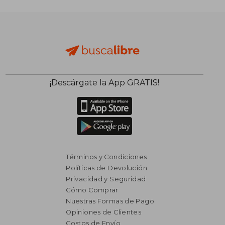
$ 8.591
$ 2.
40%
40%
dcto.
dcto.
$ 5.154
$ 1.5
¡Descárgate la App GRATIS!
Términos y Condiciones
Políticas de Devolución
Privacidad y Seguridad
Cómo Comprar
Nuestras Formas de Pago
Opiniones de Clientes
Costos de Envío