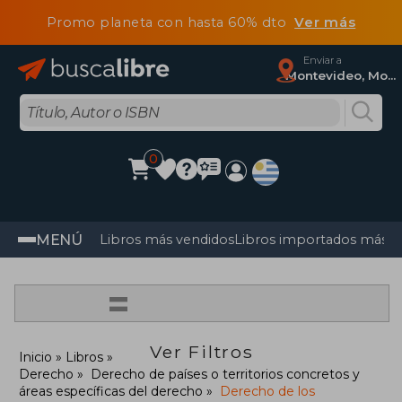
Promo planeta con hasta 60% dto
Ver más
Enviar a
Montevideo, Montevideo
0
MENÚ
Libros más vendidos
Libros importados más v
=
Ver Filtros
Inicio
Libros
Derecho
Derecho de países o territorios concretos y
áreas específicas del derecho
Derecho de los