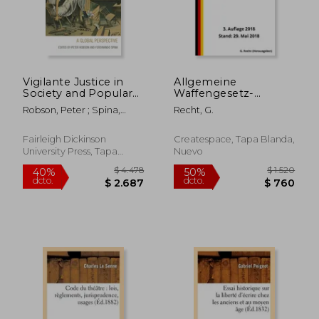
Vigilante Justice in
Allgemeine
$ 3.537
$ 8.8
50%
50%
Society and Popular
Waffengesetz-
dcto.
dcto.
$ 1.768
$ 4.4
Culture: A Global
Verordnung - AWaffV,
Robson, Peter ; Spina,
Recht, G.
Perspective (en
3. Auflage 2018 (en
Ferdinando ; Asimow,
Inglés)
Alemán)
Michael
Fairleigh Dickinson
Createspace, Tapa Blanda,
University Press, Tapa
Nuevo
Blanda, Nuevo