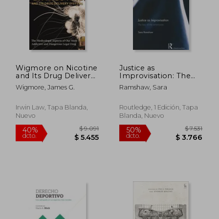
$ 4.200
$ 3.2
50%
40%
dcto.
dcto.
$ 2.100
$ 1.9
Wigmore on Nicotine
Justice as
and Its Drug Delivery
Improvisation: The
Systems: The
Law of the
Wigmore, James G.
Ramshaw, Sara
Medicolegal Aspects
Extempore (en
of Our Most Addictive
Inglés)
and Dangerous Legal
Irwin Law, Tapa Blanda,
Routledge, 1 Edición, Tapa
Drug (en Inglés)
Nuevo
Blanda, Nuevo