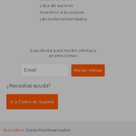
Lista de autores
Incentivo a la Lectura
$ 1.671
$ 12.
50%
50%
dcto.
dcto.
Libros Recomendados
$ 835
$ 6.4
Suscríbete para recibir ofertas y
promociones
¿Necesitas ayuda?
Ir a Centro de Soporte
Buscalibre
. Derechos Reservados.