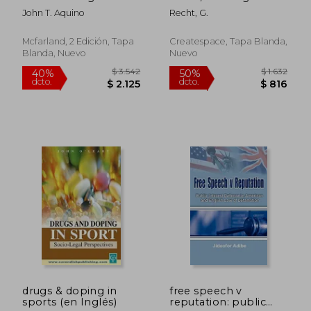
Problems of
(en Alemán)
John T. Aquino
Recht, G.
Depicting Real
Persons and Events
in a Fictional Medium,
Mcfarland, 2 Edición, Tapa
Createspace, Tapa Blanda,
2d ed. (en Inglés)
Blanda, Nuevo
Nuevo
$ 2.943
$ 2.4
40%
50%
dcto.
dcto.
$ 1.766
$ 1.2
drugs & doping in
free speech v
sports (en Inglés)
reputation: public