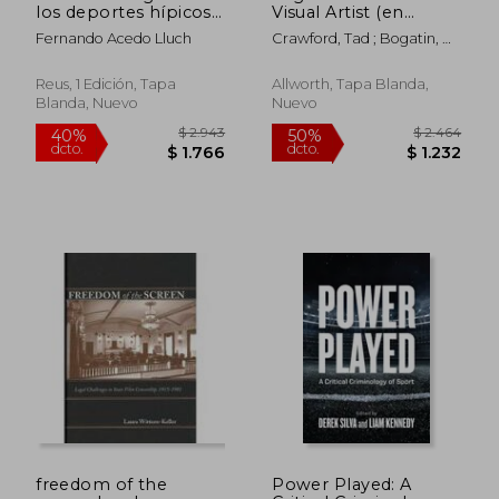
los deportes hípicos:
Visual Artist (en
Preguntas y
Inglés)
Fernando Acedo Lluch
Crawford, Tad ; Bogatin, M.
respuestas (Derecho
J.
deportivo)
Reus, 1 Edición, Tapa
Allworth, Tapa Blanda,
Blanda, Nuevo
Nuevo
$ 3.130
$ 4.9
50%
40%
dcto.
dcto.
$ 1.565
$ 2.9
freedom of the
Power Played: A