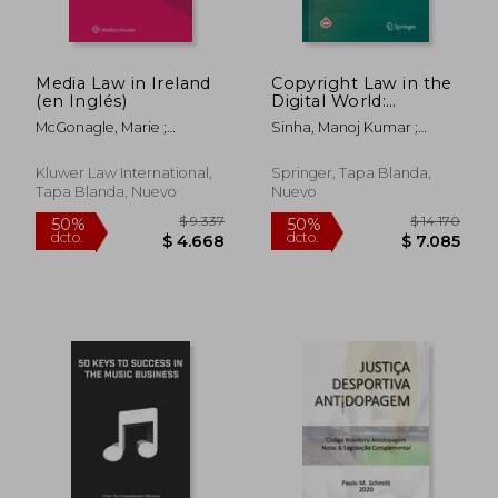
Media Law in Ireland
Copyright Law in the
(en Inglés)
Digital World:
Challenges and
McGonagle, Marie ;
Sinha, Manoj Kumar ;
Opportunities (en
McLaughlin, Sharon ;
Mahalwar, Vandana
Inglés)
McGonagle, Tarlach
Kluwer Law International,
Springer, Tapa Blanda,
Tapa Blanda, Nuevo
Nuevo
$ 9.132
$ 8.0
40%
50%
dcto.
dcto.
$ 5.479
$ 4.0