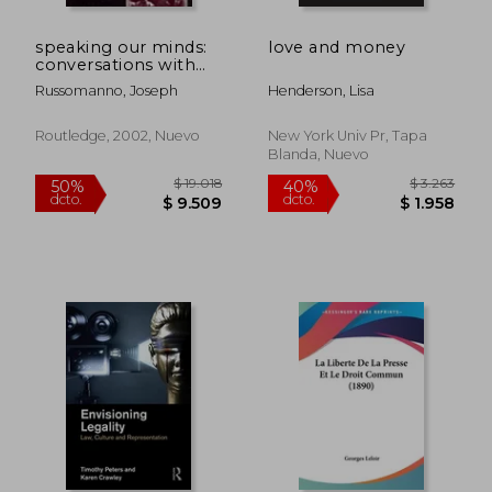
$ 1.808
$ 7.5
50%
50%
dcto.
dcto.
$ 904
$ 3.7
speaking our minds:
love and money
conversations with
the people behind
Russomanno, Joseph
Henderson, Lisa
landmark first
amendment cases
(en Inglés)
Routledge, 2002, Nuevo
New York Univ Pr, Tapa
Blanda, Nuevo