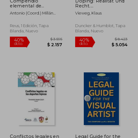
Compendio
Doping: Realitat Und
elemental de
Recht.
derecho federativo :
Internationales
Antonio (coord.) Millán
Vieweg, Klaus
examen sistemático
Symposium Am 4.
Garrido
del régimen jurídico
Und 5. 7. 1997 in
de las federaciones
Erlangen (en Alemán)
Reus, 1 Edición, Tapa
Duncker & Humblot, Tapa
deportivas
Blanda, Nuevo
Blanda, Nuevo
$ 2.969
$ 3.4
50%
50%
dcto.
dcto.
$ 1.484
$ 1.7
Conflictos legales en
Legal Guide for the