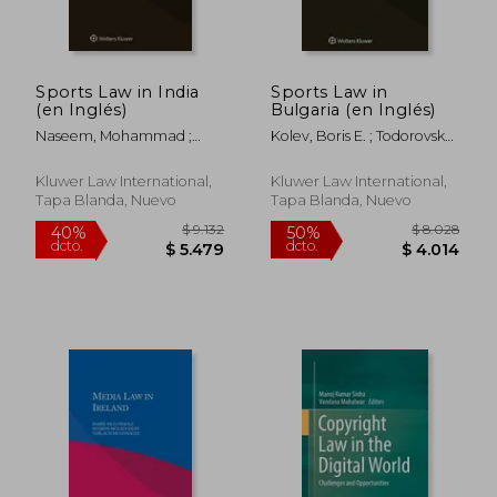
Sports Law in India
Sports Law in
(en Inglés)
Bulgaria (en Inglés)
Naseem, Mohammad ;
Kolev, Boris E. ; Todorovska,
Naseem, Saman
Elena V.
Kluwer Law International,
Kluwer Law International,
Tapa Blanda, Nuevo
Tapa Blanda, Nuevo
$ 2.118
$ 1.
40%
50%
dcto.
dcto.
$ 1.271
$ 8