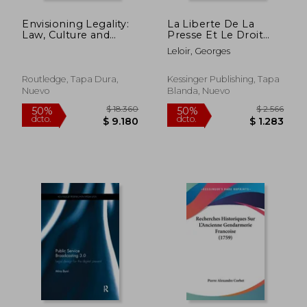
Envisioning Legality:
La Liberte De La
$ 18.360
$ 3.2
50%
50%
Law, Culture and
Presse Et Le Droit
dcto.
dcto.
$ 9.180
$ 1.6
Representation
Commun (1890) (en
Leloir, Georges
Francés)
Routledge, Tapa Dura,
Kessinger Publishing, Tapa
Nuevo
Blanda, Nuevo