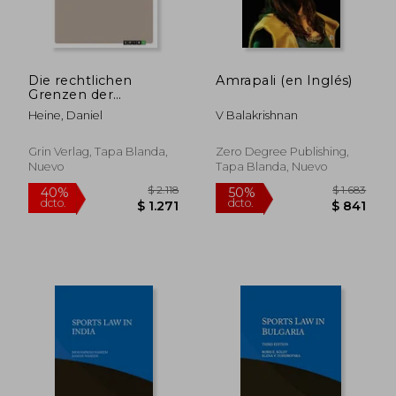
Die rechtlichen
Amrapali (en Inglés)
Grenzen der
Meinungsfreiheit. Das
Heine, Daniel
V Balakrishnan
Spannungsverhältnis
zwischen der
Meinungsfreiheit und
Grin Verlag, Tapa Blanda,
Zero Degree Publishing,
dem allgemeinen
Nuevo
Tapa Blanda, Nuevo
Persönlichkeitsrecht
(en Alemán)
$ 8.732
$ 1.7
50%
50%
dcto.
dcto.
$ 4.366
$ 8