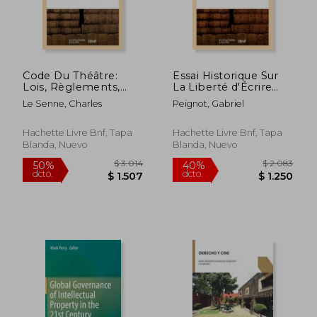
Code Du Théâtre:
Essai Historique Sur
Lois, Règlements,
La Liberté d'Écrire
Jurisprudence,
Chez Les Anciens Et
Le Senne, Charles
Peignot, Gabriel
Usages (en Francés)
Au Moyen Âge
$ 4.478
$ 1.5
40%
50%
(Éd.1832) (en Francés)
dcto.
dcto.
$ 2.687
$ 7
Hachette Livre Bnf, Tapa
Hachette Livre Bnf, Tapa
Blanda, Nuevo
Blanda, Nuevo