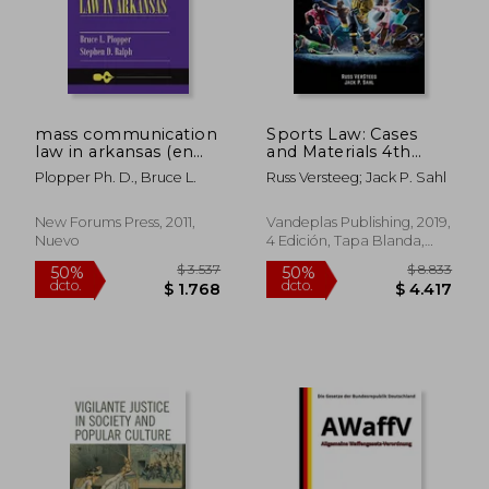
$ 2.645
$ 5.3
45%
40%
dcto.
dcto.
$ 1.455
$ 3.2
mass communication
Sports Law: Cases
law in arkansas (en
and Materials 4th
Inglés)
Edition (en Inglés)
Plopper Ph. D., Bruce L.
Russ Versteeg; Jack P. Sahl
New Forums Press, 2011,
Vandeplas Publishing, 2019,
Nuevo
4 Edición, Tapa Blanda,
Nuevo