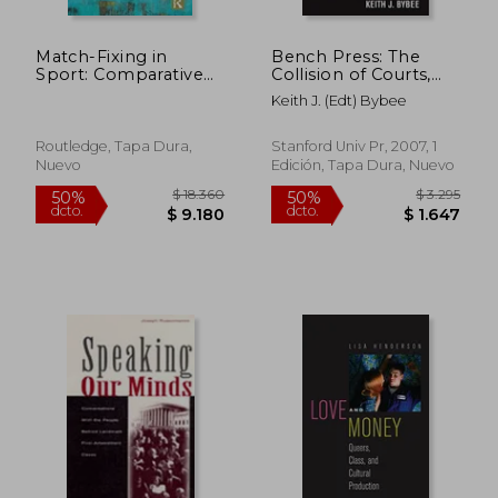
Match-Fixing in
Bench Press: The
Sport: Comparative
Collision of Courts,
Studies from Australia,
Politics, and the
Keith J. (edt) Bybee
Japan, Korea and
Media (Stanford
Beyond (Routledge
Studies in law and
Research in Sport
Politics) (en Inglés)
Routledge, Tapa Dura,
Stanford Univ Pr, 2007, 1
and Corruption)
Nuevo
Edición, Tapa Dura, Nuevo