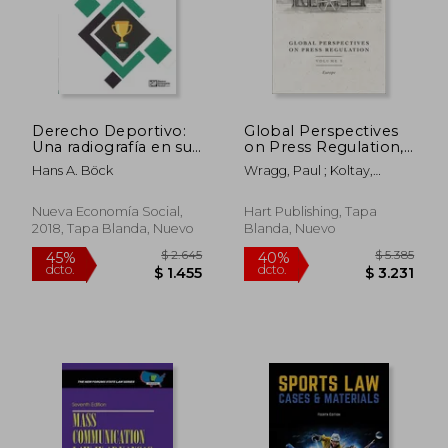
$ 9.091
$ 7.
40%
50%
dcto.
dcto.
$ 5.455
$ 3.7
Derecho Deportivo:
Global Perspectives
Una radiografía en sus
on Press Regulation,
aspectos más
Volume 1: Europe (en
Hans A. Böck
Wragg, Paul ; Koltay,
cruciales
Inglés)
András
Nueva Economía Social,
Hart Publishing, Tapa
2018, Tapa Blanda, Nuevo
Blanda, Nuevo