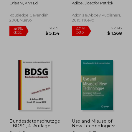
interest defence in
O'leary, Ann Ed.
Adibe, Jideofor Patrick
american and english
law of defamation (en
Inglés)
Routledge Cavendish,
Adonis & Abbey Publishers,
2001, Nuevo
2010, Nuevo
$ 4.342
$ 5.4
50%
40%
dcto.
dcto.
$ 2.171
$ 3.2
Bundesdatenschutzgesetz
Use and Misuse of
- BDSG, 4. Auflage
New Technologies:
2018 (en Alemán)
Contemporary