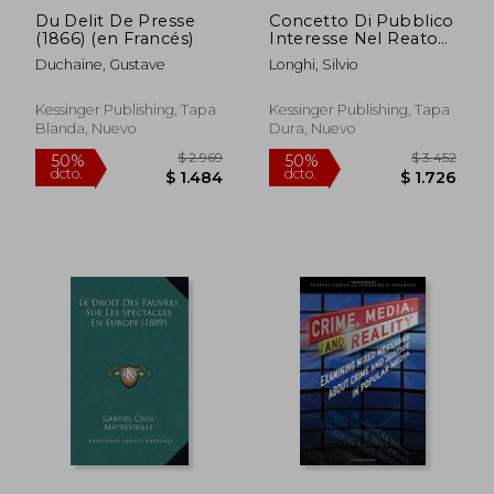
Du Delit De Presse
Concetto Di Pubblico
(1866) (en Francés)
Interesse Nel Reato
Di Diffamazione, E
Duchaine, Gustave
Longhi, Silvio
Suoi Corollari (1908)
(en Italiano)
Kessinger Publishing, Tapa
Kessinger Publishing, Tapa
Blanda, Nuevo
Dura, Nuevo
$ 18.360
$ 2.5
50%
50%
dcto.
dcto.
$ 9.180
$ 1.2