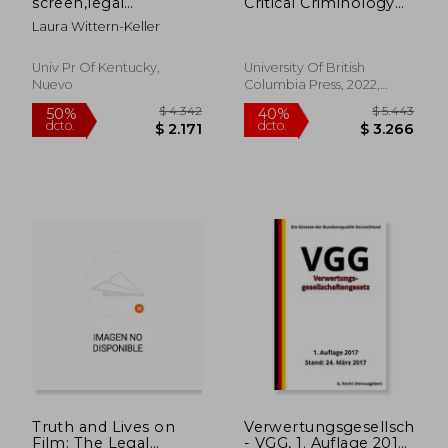
screen,legal
Critical Criminology
challenges to state
of Sport (en Inglés)
Laura Wittern-Keller
film censorship, 1915-
1981
Univ Pr Of Kentucky,
University Of British
Nuevo
Columbia Press, 2022,
Tapa Dura, Nuevo
$ 3.595
$ 8.4
40%
40%
dcto.
dcto.
$ 2.157
$ 5.0
Truth and Lives on
Verwertungsgesellschafte
Film: The Legal
- VGG, 1. Auflage 2017