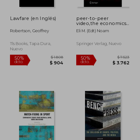
Lawfare (en Inglés)
peer-to-peer
video,the economics,
policy, and culture of
Robertson, Geoffrey
Eli M. (edt) Noam
today´s new mass
medium
Tls Books, Tapa Dura,
Springer Verlag, Nuevo
Nuevo
$ 2.766
$ 2.7
50%
50%
dcto.
dcto.
$ 1.383
$ 1.3