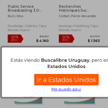
Public Service
Recherches
Broadcasting 3.0:
Historiques Sur
Legal Design for the
L'Ancienne
Burri, Mira
Corbet, Pierre Alexandre
Digital Present (en
Gendarmerie
$ 19.018
$ 3.2
50%
40%
Inglés)
Francoise (1759) (en
dcto.
dcto.
$ 9.509
$ 1.9
Francés)
Routledge, 1 Edición, Tapa
Kessinger Publishing, Tapa
Blanda, Nuevo
Blanda, Nuevo
Estás viendo
Buscalibre Uruguay
, pero e
Estados Unidos
Ir a Estados Unidos
Me quedo aquí