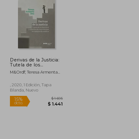
Derivas de la Justicia:
Tutela de los
Derechos y Solución
M&Ordf; Teresa Armenta
de Controversias en
Deu
Tiempos de Cambio
, 2020, 1 Edición, Tapa
Blanda, Nuevo