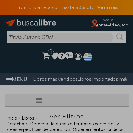
Promo planeta con hasta 60% dto
Ver más
Enviar a
Montevideo, Montevideo
0
MENÚ
Libros más vendidos
Libros importados más v
=
Ver Filtros
Inicio
Libros
Derecho
Derecho de países o territorios concretos y
áreas específicas del derecho
Ordenamientos jurídicos: