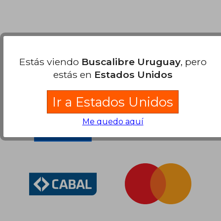
$ 1.695
15%
dcto.
$ 1.441
Nuestras Formas de Pago
Estás viendo
Buscalibre Uruguay
, pero
estás en
Estados Unidos
Ir a Estados Unidos
Me quedo aquí