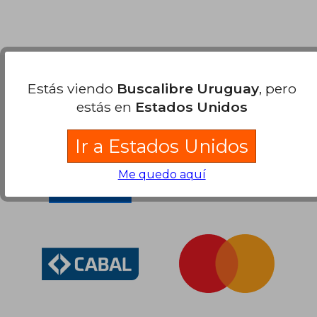
$ 5.466
50%
dcto.
$ 2.733
Nuestras Formas de Pago
Estás viendo
Buscalibre Uruguay
, pero
estás en
Estados Unidos
Ir a Estados Unidos
Me quedo aquí