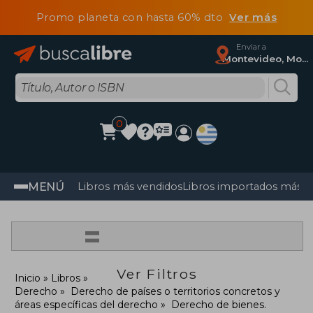
Promo planeta con hasta 60% dto
Ver más
Enviar a
Montevideo, Montevideo
0
MENÚ
Libros más vendidos
Libros importados más v
=
Ver Filtros
Inicio
Libros
Derecho
Derecho de países o territorios concretos y
áreas específicas del derecho
Derecho de bienes.