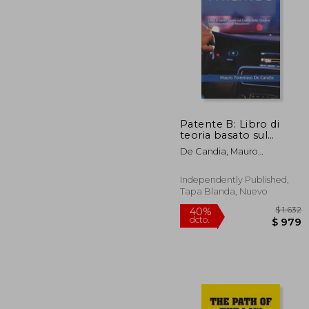
Patente B: Libro di
teoria basato sul
$ 
40%
Codice della Strada e
dcto.
$ 
De Candia, Mauro
sul Regolamento di
Tommaso
Attuazione (en
Italiano)
Independently Published,
Tapa Blanda, Nuevo