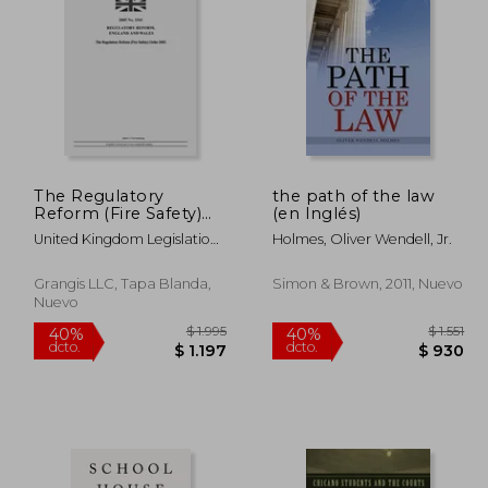
The Regulatory
the path of the law
Reform (Fire Safety)
(en Inglés)
10.323
$ 2.766
40%
40%
Order 2005 (en Inglés)
dcto.
dcto.
6.194
$ 1.660
United Kingdom Legislation ;
Holmes, Oliver Wendell, Jr.
Uk Publishing, Grangis
Grangis LLC, Tapa Blanda,
Simon & Brown, 2011, Nuevo
Nuevo