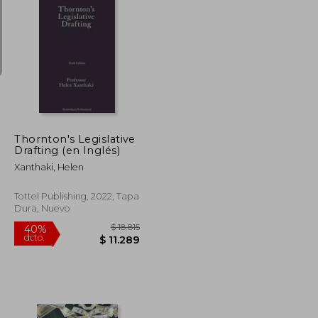
$ 2.691
$ 8.224
40%
dcto.
$ 1.614
$ 4.934
Thornton's Legislative
Drafting (en Inglés)
Xanthaki, Helen
Tottel Publishing, 2022, Tapa
Dura, Nuevo