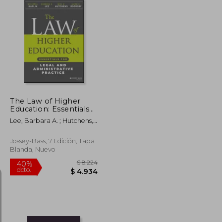
$ 7.222
$ 18.853
40%
dcto.
$ 4.333
$ 11.312
The Law of Higher
Education: Essentials
for Legal and
Lee, Barbara A. ; Hutchens,
Administrative Practice
Neal H. ; Rooksby, Jacob H.
(en Inglés)
Jossey-Bass, 7 Edición, Tapa
Blanda, Nuevo