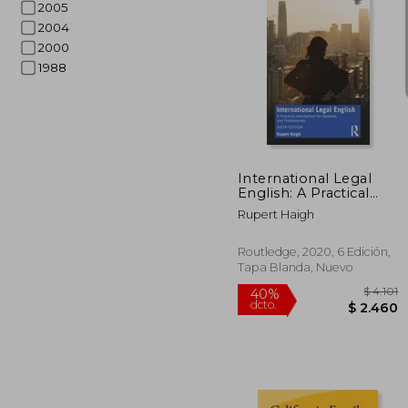
2005
2004
2000
1988
40%
dcto.
$ 
International Legal
English: A Practical
Introduction for
Rupert Haigh
Students and
Professionals (en
Inglés)
Routledge, 2020, 6 Edición,
Tapa Blanda, Nuevo