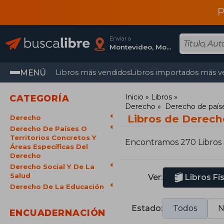
P
Enviar a
Montevideo, Montevideo
MENÚ
Libros más vendidos
Libros importados más v
Inicio
Libros
CATEGORÍA
Derecho
Derecho de paíse
Libros de Derech
Derecho
Derecho De Países O
Territorios Concretos Y
Encontramos 270 Libros
Áreas Específicas Del
Derecho
Derecho Social Y De La
Salud
Ver:
Libros Fí
Derecho De La Educación
Estado:
Todos
N
ENCUADERNACIÓN