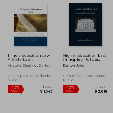
dcto.
dcto.
2.255
$ 8.443
Illinois Education Law:
Higher Education Law:
A State Law
Principles, Policies,
Companion to
and Practice (en
Kiracofe, Christine ; Dayton,
Dayton, John
Education Law:
Inglés)
John
Principles, Policies,
and Practice (en
Createspace, Tapa Blanda,
Createspace, Tapa Blanda,
Inglés)
Nuevo
Nuevo