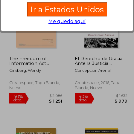
Ir a Estados Unidos
Me quedo aquí
$ 4.101
$ 2.043
40%
40%
dcto.
dcto.
2.460
$ 1.226
The Freedom of
El Derecho de Gracia
Information Act
Ante la Justicia:
(FOIA): Background,
Clásicos Jurídicos
Ginsberg, Wendy
Concepcion Arenal
Legislation, and Policy
Issues (en Inglés)
Createspace, Tapa Blanda,
Createspace, 2016, Tapa
Nuevo
Blanda, Nuevo