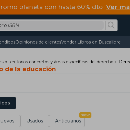
romo planeta con hasta 60% dto
Ver má
endidos
Opiniones de clientes
Vender Libros en Buscalibre
s o territorios concretos y áreas específicas del derecho
Derec
o de la educación
sicos
Nuevo
uevos
Usados
Anticuarios