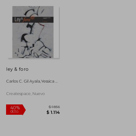
ley & foro
Carlos C. Gil Ayala,yessica M.
Guardiola Marrero
Createspace, Nuevo
$ 4.302
$ 1.856
40%