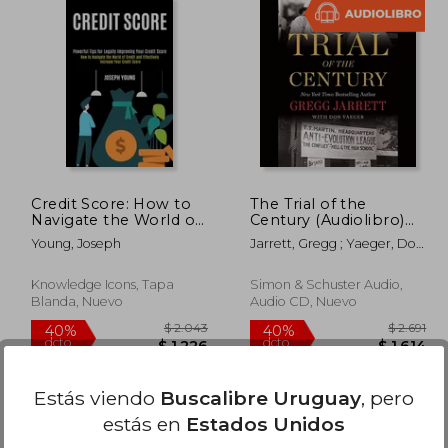
 4.653
$ 2.362
40%
40%
dcto.
dcto.
2.792
$ 1.417
Credit Score: How to
The Trial of the
Navigate the World of
Century (Audiolibro)
Credit and Effectively
(en Inglés)
Young, Joseph
Jarrett, Gregg ; Yaeger, Don
Increase Your Credit
; Jarrett, Gregg
Score (Powerful Tips
for Legally Improving
Knowledge Icons, Tapa
Simon & Schuster Audio,
Yo (en Inglés)
Blanda, Nuevo
Audio CD, Nuevo
Estás viendo
Buscalibre Uruguay
, pero
estás en
Estados Unidos