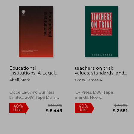
Educational
teachers on trial:
Institutions: A Legal
values, standards, and
and Regulatory
equity in judging
Abell, Mark
Gross, James A.
Handbook for Setting
conduct and
Up Overseas (en
competence (en
Inglés)
Inglés)
Globe Law And Business
ILR Press, 1988, Tapa
Limited, 2018, Tapa Dura,
Blanda, Nuevo
Nuevo
 3.759
$ 14.072
40%
40%