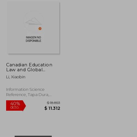
$ 4.364
$ 6.161
40%
dcto.
$ 2.618
$ 3.697
Canadian Education
Law and Global
Comparative Studies
Li, Xiaobin
for Teachers and
Administrators (en
Inglés)
Information Science
Reference, Tapa Dura,
Nuevo