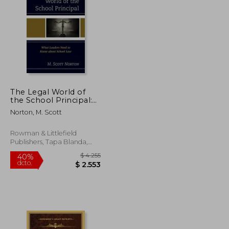
The Legal World of
the School Principal:
$ 1.629
$ 2.388
40%
What Leaders Need to
dcto.
$ 978
$ 1.433
Norton, M. Scott
Know about School
Law (en Inglés)
Rowman & Littlefield
Publishers, Tapa Blanda,
Nuevo