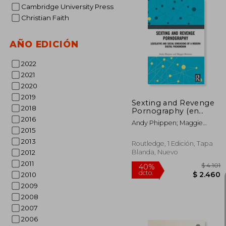
Cambridge University Press
Christian Faith
$
40%
AÑO EDICIÓN
dcto.
$ 
2022
2021
2020
2019
Sexting and Revenge
2018
Pornography (en
Inglés)
2016
Andy Phippen; Maggie
2015
Brennan
2013
Routledge, 1 Edición, Tapa
Blanda, Nuevo
2012
2011
2010
2009
2008
2007
2006