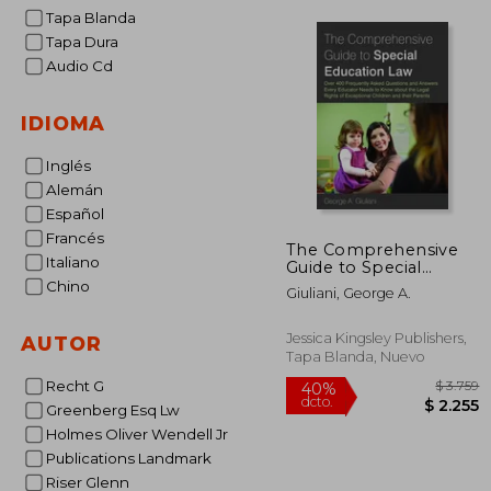
Tapa Blanda
Tapa Dura
Audio Cd
IDIOMA
Inglés
Alemán
Español
Francés
The Comprehensive
Italiano
Guide to Special
Education Law:
Chino
Giuliani, George A.
Answering Over 400
Frequently Asked
Questions and
Jessica Kingsley Publishers,
AUTOR
Answers Every
Tapa Blanda, Nuevo
Educator Needs to
Recht G
Know about the Leg
(en Inglés)
Greenberg Esq Lw
Holmes Oliver Wendell Jr
Publications Landmark
$
Riser Glenn
40%