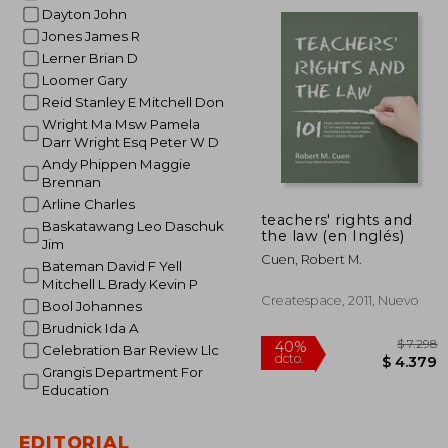
dcto.
$ 
Dayton John
Jones James R
Lerner Brian D
Loomer Gary
Reid Stanley E Mitchell Don
Wright Ma Msw Pamela
Darr Wright Esq Peter W D
Andy Phippen Maggie
Brennan
Arline Charles
teachers' rights and
Baskatawang Leo Daschuk
the law (en Inglés)
Jim
Cuen, Robert M.
Bateman David F Yell
Mitchell L Brady Kevin P
Createspace, 2011, Nuevo
Bool Johannes
Brudnick Ida A
Celebration Bar Review Llc
Grangis Department For
Education
EDITORIAL