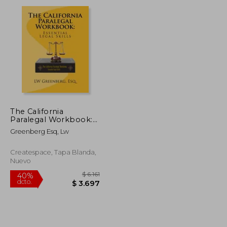
dcto.
$ 2.581
$ 1.114
The California
Paralegal Workbook:
Essential Legal Skills
Greenberg Esq, Lw
(en Inglés)
Createspace, Tapa Blanda,
Nuevo