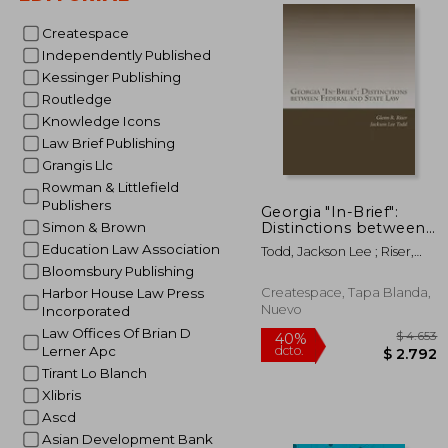
$
Createspace
40%
dcto.
$ 
Independently Published
Kessinger Publishing
Routledge
Knowledge Icons
Law Brief Publishing
Grangis Llc
Rowman & Littlefield
Publishers
Georgia "In-Brief":
Distinctions between
Simon & Brown
Federal and State Law
Education Law Association
Todd, Jackson Lee ; Riser,
(en Inglés)
Glenn R.
Bloomsbury Publishing
Createspace, Tapa Blanda,
Harbor House Law Press
Nuevo
Incorporated
Law Offices Of Brian D
Lerner Apc
Tirant Lo Blanch
Xlibris
Ascd
Asian Development Bank