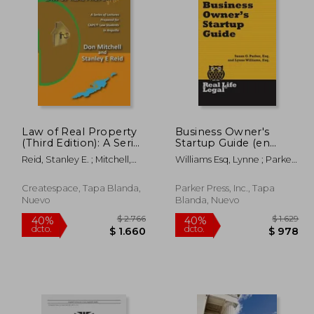
$ 4.101
$ 2.086
40%
40%
dcto.
dcto.
2.460
$ 1.251
Law of Real Property
Business Owner's
(Third Edition): A Series
Startup Guide (en
of Lectures Prepared
Inglés)
Reid, Stanley E. ; Mitchell,
Williams Esq, Lynne ; Parker
for CAPE Law
Don
Esq, Susan G.
Students in Anguilla
(en Inglés)
Createspace, Tapa Blanda,
Parker Press, Inc., Tapa
Nuevo
Blanda, Nuevo