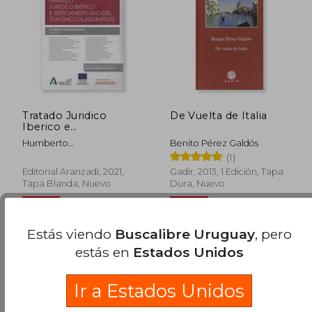
$ 2.068
$ 9
Tratado Juridico
De Vuelta de Italia
Iberico e
Iberoamericano del
Humberto
Benito Pérez Galdós
Turismo Colabo
Gos&Aacute;Lbez
(1)
Peque&Ntilde;O
Editorial Aranzadi, 2021,
Gadir, 2013, 1 Edición, Tapa
Tapa Blanda, Nuevo
Dura, Nuevo
Estás viendo
Buscalibre Uruguay
, pero
estás en
Estados Unidos
Ir a Estados Unidos