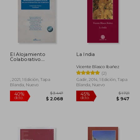
El Alojamiento
La India
Colaborativo.
Problemática Jurídica
Vicente Blasco Ibañez
Actual de las
(2)
Viviendas de uso
Turístico
, 2021, 1 Edición, Tapa
Gadir, 2014, 1 Edición, Tapa
Blanda, Nuevo
Blanda, Nuevo
$ 3.447
$ 1.
40%
45%
dcto.
dcto.