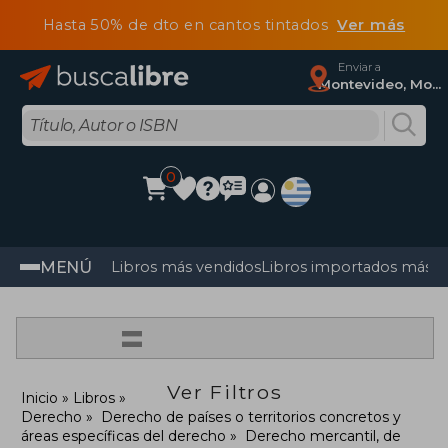
Hasta 50% de dto en cantos tintados
Ver más
Enviar a
Montevideo, Montevideo
0
MENÚ
Libros más vendidos
Libros importados más v
=
Ver Filtros
Inicio
Libros
Derecho
Derecho de países o territorios concretos y
áreas específicas del derecho
Derecho mercantil, de