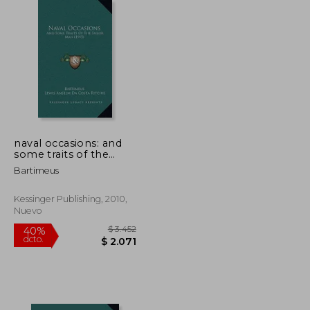
$ 2.405
$ 4.350
50%
dcto.
$ 1.443
$ 2.175
naval occasions: and
some traits of the
sailor man (1915) (en
Bartimeus
Inglés)
Kessinger Publishing, 2010,
Nuevo