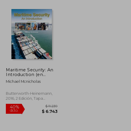
$ 93.523
$ 12.119
35%
dcto.
$ 56.114
$ 7.877
Maritime Security: An
Introduction (en
Inglés)
Michael Mcnicholas
dez
Butterworth-Heinemann,
2016, 2 Edición, Tapa
Blanda, Nuevo