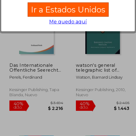
Ir a Estados Unidos
Me quedo aquí
 2.642
$ 3.081
50%
50%
dcto.
dcto.
 1.321
$ 1.541
Das Internationale
watson's general
Offentliche Seerecht
telegraphic list of
Der Gegenwart (1903)
ships' names, for
Perels, Ferdinand
Watson, Barnard Lindsay
(en Alemán)
vessels of all nations
(1840) (en Inglés)
Kessinger Publishing, Tapa
Kessinger Publishing, 2010,
Blanda, Nuevo
Nuevo