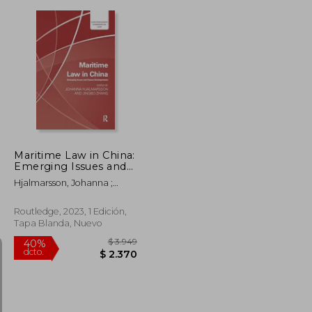
$ 4.477
$ 3.637
50%
dcto.
$ 2.238
$ 1.819
Maritime Law in China:
Emerging Issues and
Future Developments
Hjalmarsson, Johanna ;
(en Inglés)
Zhang, Jenny Jingbo
Routledge, 2023, 1 Edición,
Tapa Blanda, Nuevo