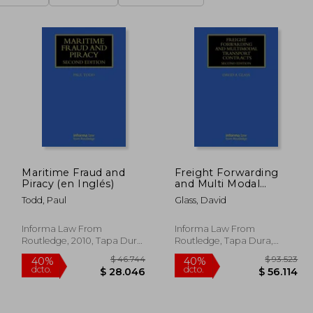
Maritime Fraud and
Freight Forwarding
Piracy (en Inglés)
and Multi Modal
Transport Contracts
Todd, Paul
Glass, David
(en Inglés)
Informa Law From
Informa Law From
Routledge, 2010, Tapa Dura,
Routledge, Tapa Dura,
Nuevo
Nuevo