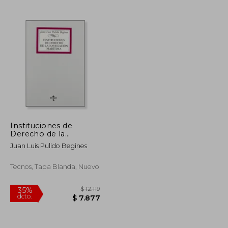
Instituciones de
Derecho de la
navegación marítima
Juan Luis Pulido Begines
(Derecho - Biblioteca
Universitaria De
Editorial Tecnos)
Tecnos, Tapa Blanda, Nuevo