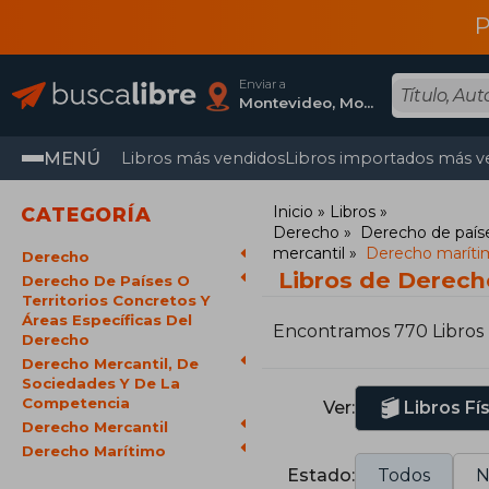
P
Enviar a
Montevideo, Montevideo
MENÚ
Libros más vendidos
Libros importados más v
Inicio
Libros
CATEGORÍA
Derecho
Derecho de paíse
mercantil
Derecho maríti
Derecho
Libros de Derech
Derecho De Países O
Territorios Concretos Y
Áreas Específicas Del
Encontramos 770 Libros
Derecho
Derecho Mercantil, De
Sociedades Y De La
Competencia
Ver:
Libros Fí
Derecho Mercantil
Derecho Marítimo
Estado:
Todos
N