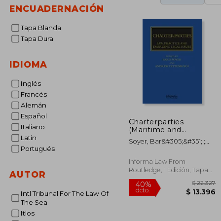
ENCUADERNACIÓN
Tapa Blanda
Tapa Dura
IDIOMA
Inglés
Francés
Alemán
Español
Charterparties
Italiano
(Maritime and
Transport law Library)
Latin
Soyer, Bar&#305;&#351; ;
(en Inglés)
Portugués
Tettenborn, Andrew
Informa Law From
Routledge, 1 Edición, Tapa
AUTOR
Blanda, Nuevo
Intl Tribunal For The Law Of
The Sea
Itlos