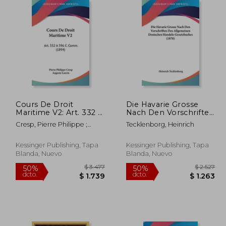
16.469
$ 3.694
40%
40%
dcto.
dcto.
9.881
$ 2.216
Cours De Droit
Die Havarie Grosse
Maritime V2: Art. 332 A
Nach Den Vorschriften
396 C. Comm. (1894)
Des Allgemeinen
Cresp, Pierre Philippe ;
Tecklenborg, Heinrich
(en Francés)
Deutschen Handels-
Laurin, Auguste
Gesetzbuches (1870)
(en Alemán)
Kessinger Publishing, Tapa
Kessinger Publishing, Tapa
Blanda, Nuevo
Blanda, Nuevo