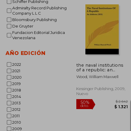
Schiffer Publishing
Admiralty Record Publishing
Company L L C
Bloomsbury Publishing
De Gruyter
$
40%
Fundacion Editorial Juridica
dcto.
$ 
Venezolana
AÑO EDICIÓN
2022
the naval institutions
of a republic: an
2021
address (1853) (en
Wood, William Maxwell
2020
Inglés)
2019
Kessinger Publishing, 2009,
2018
Nuevo
2014
2013
2012
2011
2010
2009