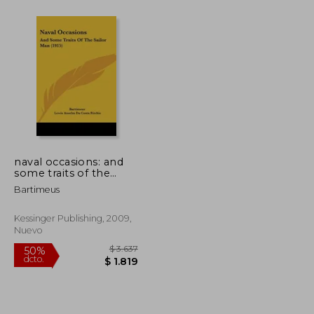
$ 2.369
$ 11.239
40%
dcto.
$ 1.185
$ 6.743
naval occasions: and
some traits of the
sailor man (1915) (en
Bartimeus
Inglés)
Kessinger Publishing, 2009,
Nuevo