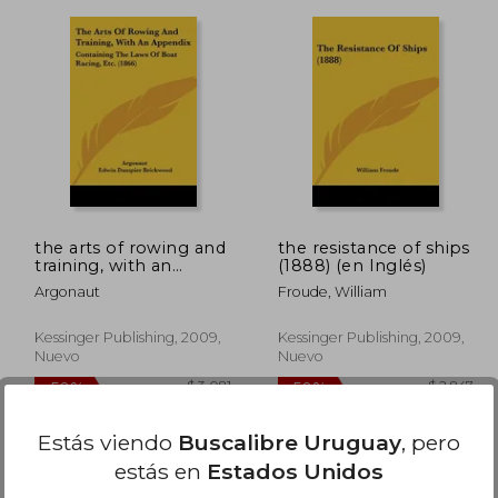
 11.943
$ 14.025
50%
50%
dcto.
dcto.
7.166
$ 7.013
the arts of rowing and
the resistance of ships
training, with an
(1888) (en Inglés)
appendix: containing
Argonaut
Froude, William
the laws of boat
racing, etc. (1866) (en
Inglés)
Kessinger Publishing, 2009,
Kessinger Publishing, 2009,
Nuevo
Nuevo
Estás viendo
Buscalibre Uruguay
, pero
estás en
Estados Unidos