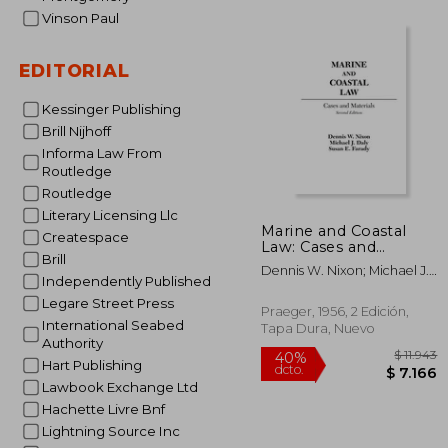
Vinson Paul
$
50%
EDITORIAL
dcto.
$ 
Kessinger Publishing
Brill Nijhoff
Informa Law From
Routledge
Routledge
Literary Licensing Llc
Marine and Coastal
Createspace
Law: Cases and
Brill
Materials, 2nd Edition
Dennis W. Nixon; Michael J.
(en Inglés)
Independently Published
Daly; Susan E. Farady
Legare Street Press
Praeger, 1956, 2 Edición,
International Seabed
Tapa Dura, Nuevo
Authority
Hart Publishing
Lawbook Exchange Ltd
Hachette Livre Bnf
Lightning Source Inc