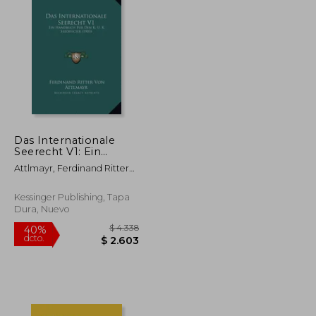
Das Internationale
Seerecht V1: Ein
$ 2.527
$ 3.452
40%
Handbuch Fur Den K.
dcto.
$ 1.263
$ 2.071
Attlmayr, Ferdinand Ritter
U. K. Seeofficier (1903)
Von
(en Alemán)
Kessinger Publishing, Tapa
Dura, Nuevo