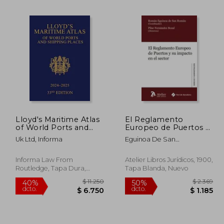
22.327
$ 46.744
40%
40%
dcto.
dcto.
3.396
$ 28.046
Lloyd's Maritime Atlas
El Reglamento
of World Ports and
Europeo de Puertos y
Shipping Places 2024-
su Impacto en el
Uk Ltd, Informa
Eguinoa De San
2025 (en Inglés)
Sector
Rom&Aacute;N,
Rom&Aacute;N/Fern&Aacute;N
Informa Law From
Atelier Libros Jurídicos, 1900,
Bozal, Pilar
Routledge, Tapa Dura,
Tapa Blanda, Nuevo
Nuevo