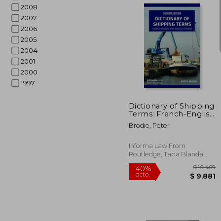
2008
2007
2006
2005
2004
2001
$
50%
2000
dcto.
$
1997
Dictionary of Shipping
Terms: French-English
and English-French
Brodie, Peter
(en Inglés)
Informa Law From
Routledge, Tapa Blanda,
Nuevo