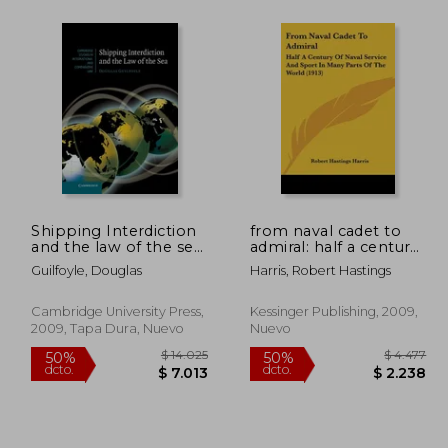
 7.478
$ 11.250
40%
50%
dcto.
dcto.
3.739
$ 6.750
Shipping Interdiction
from naval cadet to
and the law of the sea
admiral: half a century
(Cambridge Studies in
of naval service and
Guilfoyle, Douglas
Harris, Robert Hastings
International and
sport in many parts of
Comparative Law) (en
the world (1913) (en
Inglés)
Inglés)
Cambridge University Press,
Kessinger Publishing, 2009,
2009, Tapa Dura, Nuevo
Nuevo