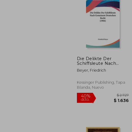
Die Delikte Der
Schiffsleute Nach
$
40%
Gemeinem Deutschen
dcto.
$ 
Beyer, Friedrich
Recht (1904) (en
Alemán)
Kessinger Publishing, Tapa
Blanda, Nuevo