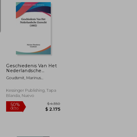
$ 2.847
$ 3.949
40%
dcto.
$ 1.424
$ 2.370
Geschiedenis Van Het
Nederlandsche
Zeerecht (1882)
Goudsmit, Marinus
Theodorus
Kessinger Publishing, Tapa
Blanda, Nuevo