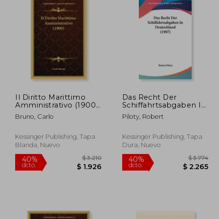
Il Diritto Marittimo
Das Recht Der
Amministrativo (1900)
Schiffahrtsabgaben In
 4.983
$ 3.477
50%
50%
(en Italiano)
Deutschland (1907)
dcto.
dcto.
2.990
$ 1.739
Bruno, Carlo
Piloty, Robert
(en Alemán)
Kessinger Publishing, Tapa
Kessinger Publishing, Tapa
Blanda, Nuevo
Dura, Nuevo