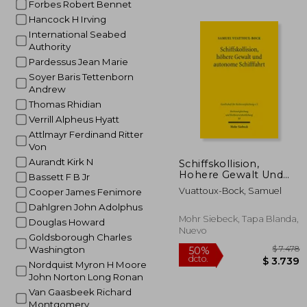
Forbes Robert Bennet
$ 
40%
Hancock H Irving
dcto.
$ 1
International Seabed
Authority
Pardessus Jean Marie
Soyer Baris Tettenborn
Andrew
Thomas Rhidian
Verrill Alpheus Hyatt
Attlmayr Ferdinand Ritter
Von
Aurandt Kirk N
Schiffskollision,
Hohere Gewalt Und
Bassett F B Jr
Autonome Schifffahrt:
Vuattoux-Bock, Samuel
Cooper James Fenimore
Eine Deutsch-
Franzosische
Dahlgren John Adolphus
Untersuchung (en
Mohr Siebeck, Tapa Blanda,
Douglas Howard
Alemán)
Nuevo
Goldsborough Charles
Washington
Nordquist Myron H Moore
John Norton Long Ronan
Van Gaasbeek Richard
Montgomery