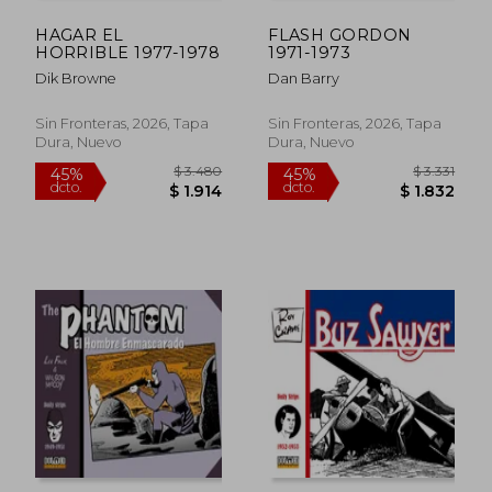
HAGAR EL
FLASH GORDON
HORRIBLE 1977-1978
1971-1973
Dik Browne
Dan Barry
Sin Fronteras, 2026, Tapa
Sin Fronteras, 2026, Tapa
Dura, Nuevo
Dura, Nuevo
$ 3.480
$ 3.
45%
45%
dcto.
dcto.
$ 1.914
$ 1.8