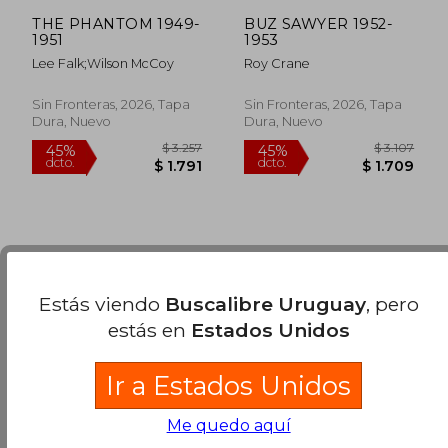
THE PHANTOM 1949-
BUZ SAWYER 1952-
1951
1953
Lee Falk;Wilson McCoy
Roy Crane
Sin Fronteras, 2026, Tapa
Sin Fronteras, 2026, Tapa
Dura, Nuevo
Dura, Nuevo
Estás viendo
Buscalibre Uruguay
, pero
estás en
Estados Unidos
$ 3.257
$ 3.1
45%
45%
Ir a Estados Unidos
dcto.
dcto.
$ 1.791
$ 1.7
Me quedo aquí