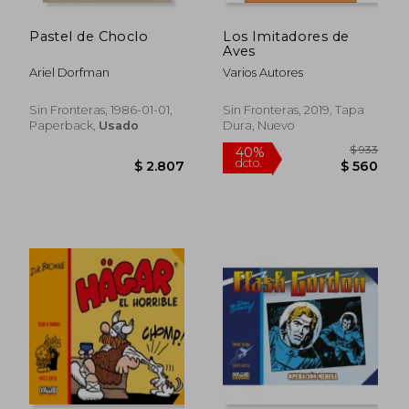
Pastel de Choclo
Los Imitadores de
Aves
Ariel Dorfman
Varios Autores
Sin Fronteras, 1986-01-01,
Sin Fronteras, 2019, Tapa
Paperback,
Usado
Dura, Nuevo
$ 9
40%
dcto.
$ 2.807
$ 5