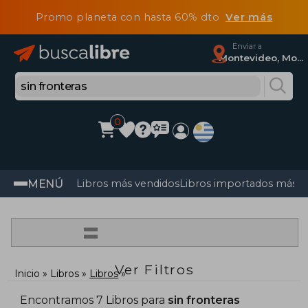
Promo planeta con hasta 60% dto
Ver más
Enviar a
Montevideo, Montevideo
0
MENÚ
Libros más vendidos
Libros importados más v
=
Ver Filtros
Inicio
Libros
Libros
Encontramos 7 Libros para
sin fronteras