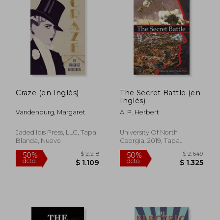
Craze (en Inglés)
The Secret Battle (en
Inglés)
$ 2.212
$ 1.
50%
50%
Vandenburg, Margaret
A. P. Herbert
dcto.
dcto.
$ 1.106
$ 9
Jaded Ibis Press, LLC, Tapa
University Of North
Blanda, Nuevo
Georgia, 2019, Tapa
Blanda, Nuevo