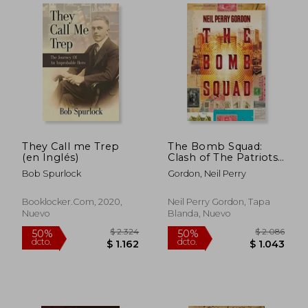
$ 2.163
$ 1.7
50%
50%
dcto.
dcto.
$ 1.082
$ 8
They Call me Trep
The Bomb Squad:
(en Inglés)
Clash of The Patriots
(en Inglés)
Bob Spurlock
Gordon, Neil Perry
Booklocker.Com, 2020,
Neil Perry Gordon, Tapa
Nuevo
Blanda, Nuevo