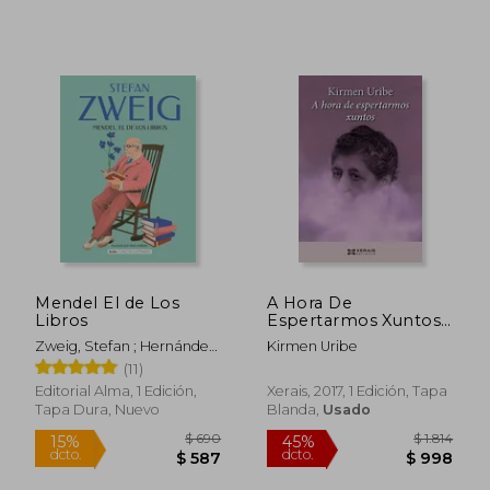
$ 2.487
$ 3.7
50%
45%
dcto.
dcto.
$ 1.244
$ 2.0
Mendel El de Los
A Hora De
Libros
Espertarmos Xuntos
(Edición Literaria -
Zweig, Stefan ; Hernández
Kirmen Uribe
Narrativa)
Rodilla, Itziar ; Pallarès,
(11)
Marc
Editorial Alma, 1 Edición,
Xerais, 2017, 1 Edición, Tapa
Tapa Dura, Nuevo
Blanda,
Usado