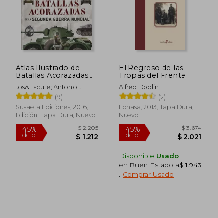
$ 1.813
$ 1.6
45%
45%
dcto.
dcto.
$ 997
$ 8
Atlas Ilustrado de
El Regreso de las
Batallas Acorazadas
Tropas del Frente
de la Segunda Guerra
Jos&Eacute; Antonio
Alfred Döblin
Mundial
Alcaide Yebra
(9)
(2)
Susaeta Ediciones, 2016, 1
Edhasa, 2013, Tapa Dura,
Edición, Tapa Dura, Nuevo
Nuevo
Disponible
Usado
en Buen Estado a
$ 1.943
.
Comprar Usado