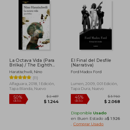
$ 2.205
$ 3.6
45%
45%
dcto.
dcto.
$ 1.212
$ 2.0
La Octava Vida (Para
El Final del Desfile
Brilka) / The Eighth
(Narrativa)
Life (for Brilka)
Haratischwili, Nino
Ford Madox Ford
(11)
Alfaguara, 2018, 1 Edición,
Lumen, 2009, 001 Edición,
Tapa Blanda, Nuevo
Tapa Dura, Nuevo
Disponible
Usado
en Buen Estado a
$ 1.926
.
Comprar Usado