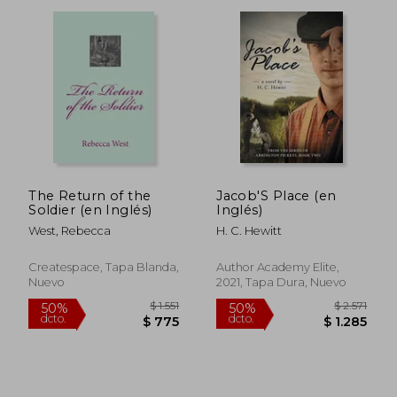
$ 1.842
$ 2.2
50%
50%
dcto.
dcto.
$ 921
$ 1.1
The Return of the
Jacob'S Place (en
Soldier (en Inglés)
Inglés)
West, Rebecca
H. C. Hewitt
Createspace, Tapa Blanda,
Author Academy Elite,
Nuevo
2021, Tapa Dura, Nuevo