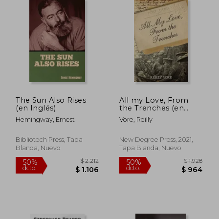
$ 1.551
$ 2.
50%
50%
dcto.
dcto.
$ 775
$ 1.2
The Sun Also Rises
All my Love, From
(en Inglés)
the Trenches (en
Inglés)
Hemingway, Ernest
Vore, Reilly
Bibliotech Press, Tapa
New Degree Press, 2021,
Blanda, Nuevo
Tapa Blanda, Nuevo