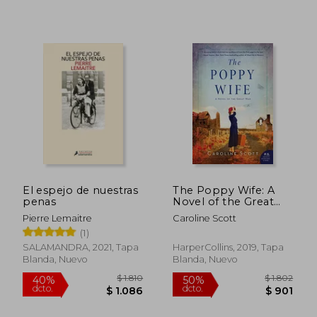
El espejo de nuestras
The Poppy Wife: A
penas
Novel of the Great
$ 690
$ 1.
15%
45%
war (en Inglés)
Pierre Lemaitre
Caroline Scott
dcto.
dcto.
$ 587
$ 9
(1)
SALAMANDRA, 2021, Tapa
HarperCollins, 2019, Tapa
Blanda, Nuevo
Blanda, Nuevo