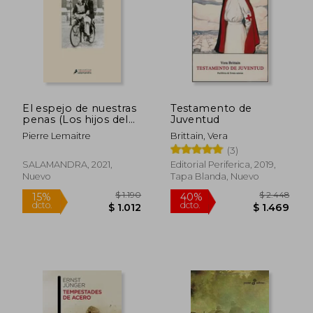
El espejo de nuestras
Testamento de
penas (Los hijos del
Juventud
desastre 3)
Pierre Lemaitre
Brittain, Vera
(3)
SALAMANDRA, 2021,
Editorial Periferica, 2019,
Nuevo
Tapa Blanda, Nuevo
$ 1.190
$ 2.4
15%
40%
dcto.
dcto.
$ 1.012
$ 1.4