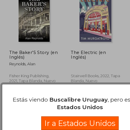
The Baker'S Story (en
The Electric (en
Inglés)
Inglés)
Reynolds, Alan
$ 2.046
$ 2.
50%
50%
Fisher King Publishing,
Stairwell Books, 2022, Tapa
dcto.
dcto.
$ 1.023
$ 1.2
2021, Tapa Blanda, Nuevo
Blanda, Nuevo
Estás viendo
Buscalibre Uruguay
, pero e
Estados Unidos
Ir a Estados Unidos