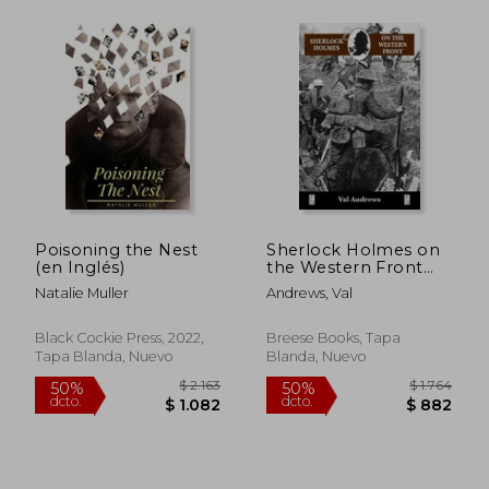
$ 1.684
$ 1.
50%
50%
dcto.
dcto.
$ 842
$ 8
Poisoning the Nest
Sherlock Holmes on
(en Inglés)
the Western Front
(en Inglés)
Natalie Muller
Andrews, Val
Black Cockie Press, 2022,
Breese Books, Tapa
Tapa Blanda, Nuevo
Blanda, Nuevo