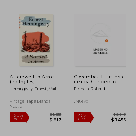
A Farewell to Arms
Clerambault. Historia
(en Inglés)
de una Conciencia
Libre Durante la
Hemingway, Ernest ; Vaill,
Romain. Rolland
Guerra.
Amanda
Vintage, Tapa Blanda,
, Nuevo
Nuevo
$ 1.868
$ 1.
50%
50%
dcto.
dcto.
$ 934
$ 7