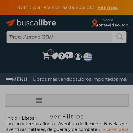
Promo planeta con hasta 60% dto
Ver más
Enviar a
Montevideo, Montevideo
0
MENÚ
Libros más vendidos
Libros importados más v
=
Ver Filtros
Inicio
Libros
Ficción y temas afines
Aventura de ficción
Novelas de
aventuras militares, de guerra y de combate
Ficción de la