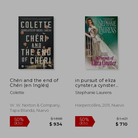
Chéri and the end of
in pursuit of eliza
Chéri (en Inglés)
cynster,a cynster
novel
Colette
Stephanie Laurens
$ 1.810
$ 1.8
40%
50%
W. W. Norton & Company,
Harpercollins, 2011, Nuevo
dcto.
dcto.
$ 1.086
$ 9
Tapa Blanda, Nuevo