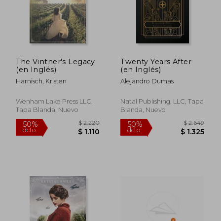
$ 2.418
$ 3.
50%
50%
dcto.
dcto.
$ 1.209
$ 1.5
The Vintner's Legacy
Twenty Years After
(en Inglés)
(en Inglés)
Harnisch, Kristen
Alejandro Dumas
Wenham Lake Press LLC,
Natal Publishing, LLC, Tapa
Tapa Blanda, Nuevo
Blanda, Nuevo