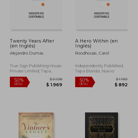
$ 2.102
$ 1.
50%
50%
dcto.
dcto.
$ 1.051
$ 7
Twenty Years After
A Hero Within (en
(en Inglés)
Inglés)
Alejandro Dumas
Roodhouse, Carol
True Sign Publishing House
Independently Published,
Private Limited, Tapa
Tapa Blanda, Nuevo
Blanda, Nuevo