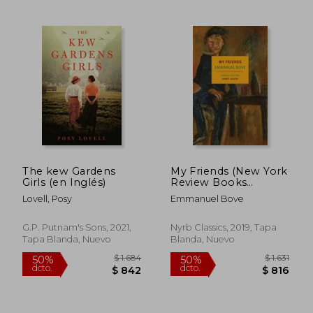
The kew Gardens
My Friends (New York
Girls (en Inglés)
Review Books
Classics) (en Inglés)
Lovell, Posy
Emmanuel Bove
G.P. Putnam's Sons, 2021,
Nyrb Classics, 2019, Tapa
Tapa Blanda, Nuevo
Blanda, Nuevo
$ 1.633
$ 2.6
50%
45%
dcto.
dcto.
$ 817
$ 1.4