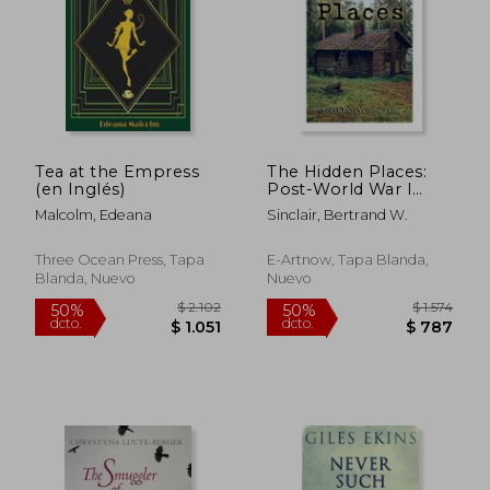
Tea at the Empress
The Hidden Places:
(en Inglés)
Post-World War I
Novel (en Inglés)
Malcolm, Edeana
Sinclair, Bertrand W.
Three Ocean Press, Tapa
E-Artnow, Tapa Blanda,
Blanda, Nuevo
Nuevo
$ 2.007
$ 2.0
50%
50%
dcto.
dcto.
$ 1.003
$ 1.0