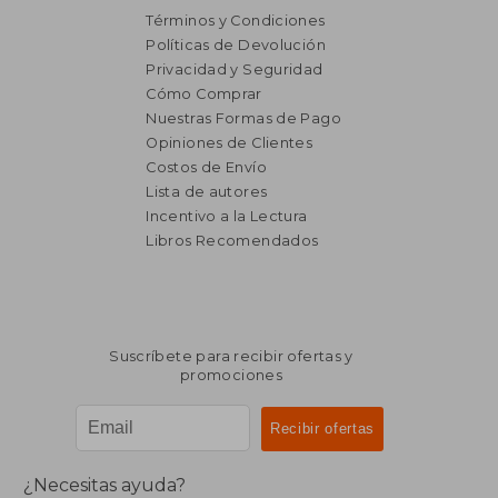
Términos y Condiciones
Políticas de Devolución
Privacidad y Seguridad
Cómo Comprar
Nuestras Formas de Pago
Opiniones de Clientes
Costos de Envío
Lista de autores
Incentivo a la Lectura
$ 2.237
$ 1.9
Libros Recomendados
50%
50%
dcto.
dcto.
$ 1.118
$ 9
Suscríbete para recibir ofertas y
promociones
¿Necesitas ayuda?