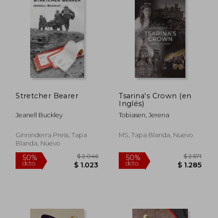
$ 2.324
$ 2.0
50%
50%
dcto.
dcto.
$ 1.162
$ 1.0
Stretcher Bearer
Tsarina's Crown (en
Inglés)
Jeanell Buckley
Tobiasen, Jerena
Ginninderra Press, Tapa
MS, Tapa Blanda, Nuevo
Blanda, Nuevo