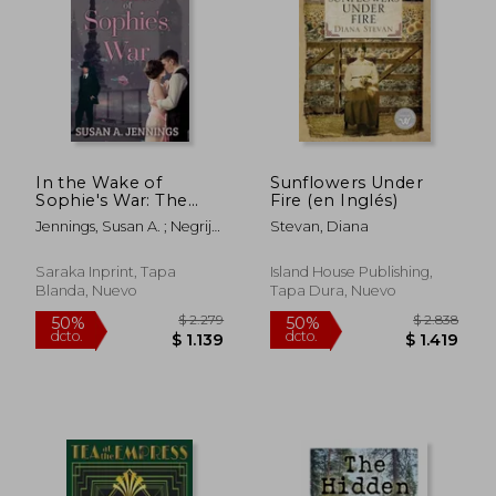
In the Wake of
Sunflowers Under
Sophie's War: The
Fire (en Inglés)
guns are silent, the
Jennings, Susan A. ; Negrijn,
Stevan, Diana
whole world has
Meghan
changed. So has she...
(en Inglés)
Saraka Inprint, Tapa
Island House Publishing,
Blanda, Nuevo
Tapa Dura, Nuevo
$ 2.405
$ 1.
50%
50%
dcto.
dcto.
$ 1.202
$ 9