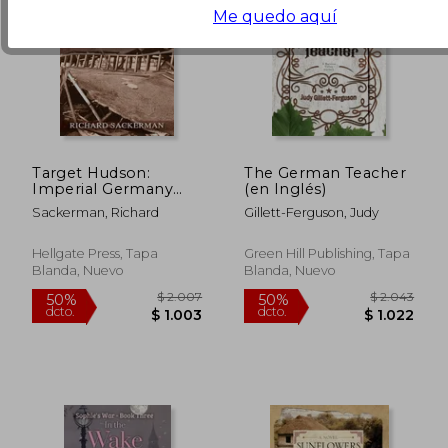
Me quedo aquí
Target Hudson:
The German Teacher
Imperial Germany
(en Inglés)
Strikes New York
Sackerman, Richard
Gillett-Ferguson, Judy
Harbor (A Novel) (en
Inglés)
Hellgate Press, Tapa
Green Hill Publishing, Tapa
Blanda, Nuevo
Blanda, Nuevo
$ 2.218
$ 2.6
50%
50%
dcto.
dcto.
$ 1.109
$ 1.3