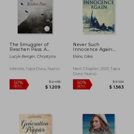
The Smuggler of
Never Such
Reschen Pass: A
Innocence Again:
Reschen Valley
Large Print
Lucyk-Berger, Chrystyna
Ekins, Giles
Novella (en Inglés)
Hardcover Edition (en
Inglés)
Inktreks, Tapa Dura, Nuevo
Next Chapter, 2021, Tapa
Dura, Nuevo
$ 2.279
$ 2.8
50%
50%
dcto.
dcto.
$ 1.139
$ 1.4