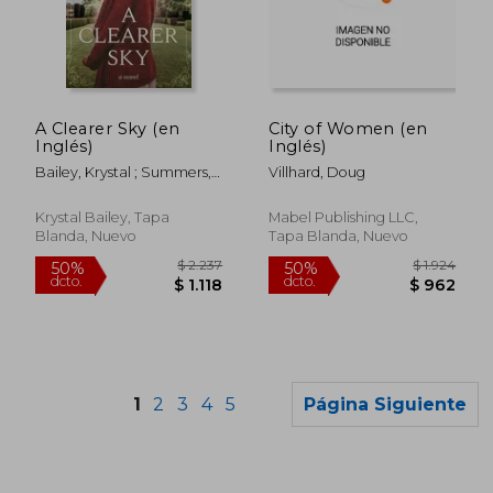
$ 1.636
$ 1.9
50%
50%
dcto.
dcto.
$ 818
$ 9
A Clearer Sky (en
City of Women (en
Inglés)
Inglés)
Bailey, Krystal ; Summers,
Villhard, Doug
Savannah
Krystal Bailey, Tapa
Mabel Publishing LLC,
Blanda, Nuevo
Tapa Blanda, Nuevo
1
2
3
4
5
Página Siguiente