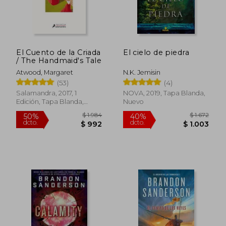
$ 3.260
$ 1.
45%
40%
dcto.
dcto.
$ 1.793
$ 1.0
El Cuento de la Criada
El cielo de piedra
/ The Handmaid's Tale
Atwood, Margaret
N.K. Jemisin
(53)
(4)
Salamandra, 2017, 1
NOVA, 2019, Tapa Blanda,
Edición, Tapa Blanda,
Nuevo
Nuevo