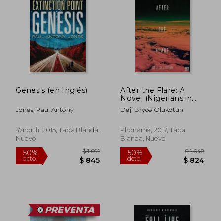
$ 2.056
$ 1.
50%
45%
dcto.
dcto.
$ 1.028
$ 9
Genesis (en Inglés)
After the Flare: A
Novel (Nigerians in
Space) (en Inglés)
Jones, Paul Antony
Deji Bryce Olukotun
47north, 2015, Tapa Blanda,
Phoneme, 2017, Tapa
Nuevo
Blanda, Nuevo