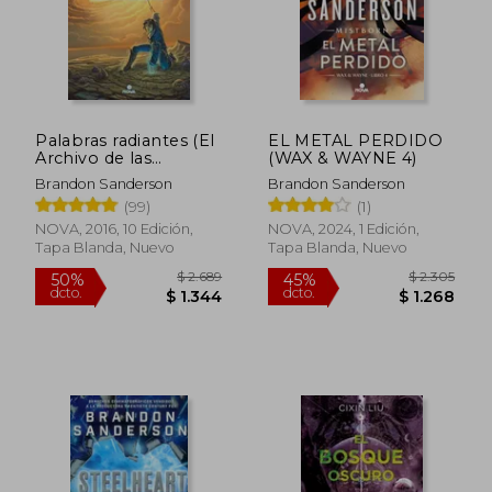
Palabras radiantes (El
EL METAL PERDIDO
Archivo de las
(WAX & WAYNE 4)
Tormentas 2)
Brandon Sanderson
Brandon Sanderson
(99)
(1)
NOVA, 2016, 10 Edición,
NOVA, 2024, 1 Edición,
Tapa Blanda, Nuevo
Tapa Blanda, Nuevo
$ 2.689
$ 2.3
50%
45%
dcto.
dcto.