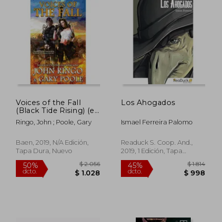
dcto.
dcto.
$ 833
$ 1.0
Voices of the Fall
Los Ahogados
(Black Tide Rising) (en
Inglés)
Ringo, John ; Poole, Gary
Ismael Ferreira Palomo
Baen, 2019, N/A Edición,
Readuck S. Coop. And.,
Tapa Dura, Nuevo
2019, 1 Edición, Tapa
Blanda,
Usado