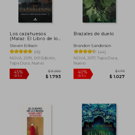
$ 1.672
$ 2.2
40%
50%
dcto.
dcto.
$ 1.003
$ 1.1
Los cazahuesos
Brazales de duelo
(Malaz: El Libro de los
Caídos 6)
Steven Erikson
Brandon Sanderson
(16)
(44)
NOVA, 2019, 001 Edición,
NOVA, 2017, Tapa Dura,
Tapa Dura, Nuevo
Nuevo