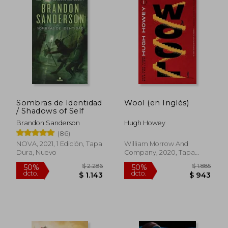
Sombras de Identidad
Wool (en Inglés)
/ Shadows of Self
Brandon Sanderson
Hugh Howey
(86)
NOVA, 2021, 1 Edición, Tapa
William Morrow And
Dura, Nuevo
Company, 2020, Tapa
Blanda, Nuevo
$ 2.043
$ 2.3
40%
45%