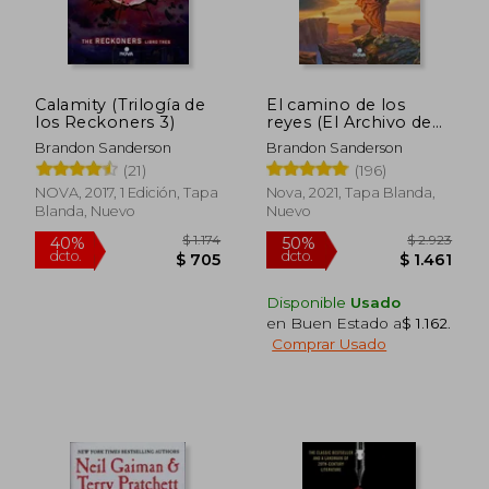
Calamity (Trilogía de
El camino de los
$ 1.984
$ 1.
50%
40%
los Reckoners 3)
reyes (El Archivo de
dcto.
dcto.
$ 992
$ 1.0
las Tormentas 1)
Brandon Sanderson
Brandon Sanderson
(21)
(196)
NOVA, 2017, 1 Edición, Tapa
Nova, 2021, Tapa Blanda,
Blanda, Nuevo
Nuevo
Disponible
Usado
en Buen Estado a
$ 1.162
.
Comprar Usado