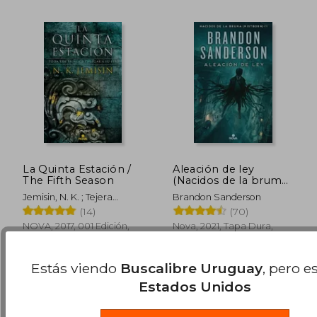
La Quinta Estación /
Aleación de ley
The Fifth Season
(Nacidos de la bruma
4)
Jemisin, N. K. ; Tejera
Brandon Sanderson
Exposito, David
(14)
(70)
NOVA, 2017, 001 Edición,
Nova, 2021, Tapa Dura,
$ 1.435
$ 2.3
40%
45%
Tapa Blanda, Nuevo
Nuevo
dcto.
dcto.
$ 861
$ 1.2
Estás viendo
Buscalibre Uruguay
, pero e
Estados Unidos