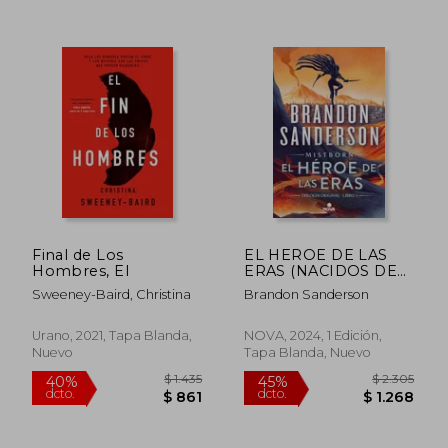
$ 1.782
$ 6.8
50%
49%
dcto.
dcto.
$ 891
$ 3.4
Final de Los
EL HEROE DE LAS
Hombres, El
ERAS (NACIDOS DE
LA BRUMA
Sweeney-Baird, Christina
Brandon Sanderson
[MISTBORN] 3)
Urano, 2021, Tapa Blanda,
NOVA, 2024, 1 Edición,
Nuevo
Tapa Blanda, Nuevo
Rápido
Rápido