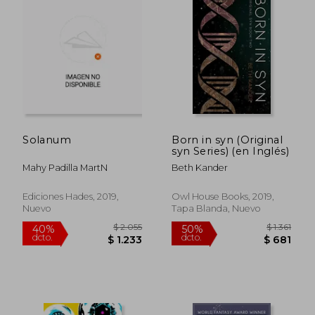
$ 1.872
$ 5.
40%
50%
dcto.
dcto.
$ 1.123
$ 2.5
Solanum
Born in syn (Original
syn Series) (en Inglés)
Mahy Padilla Mart­N
Beth Kander
Ediciones Hades, 2019,
Owl House Books, 2019,
Nuevo
Tapa Blanda, Nuevo