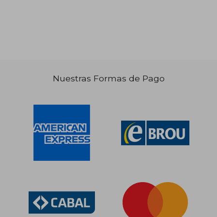
Nuestras Formas de Pago
$ 1.814
$ 1.
50%
50%
dcto.
dcto.
$ 907
$ 9