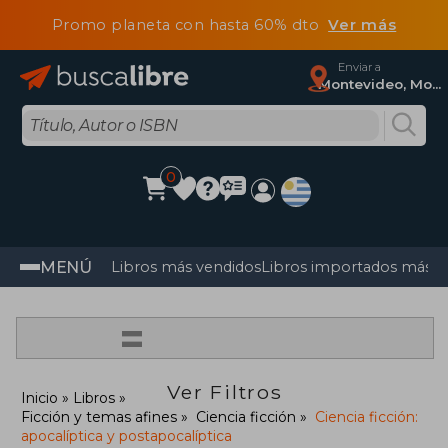
Promo planeta con hasta 60% dto
Ver más
Enviar a
Montevideo, Montevideo
0
MENÚ
Libros más vendidos
Libros importados más v
=
Ver Filtros
Inicio
Libros
Ficción y temas afines
Ciencia ficción
Ciencia ficción:
apocalíptica y postapocalíptica