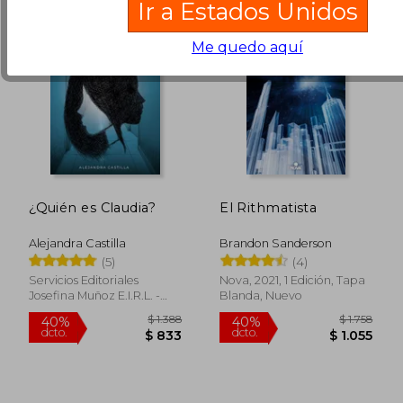
Ir a Estados Unidos
Me quedo aquí
¿Quién es Claudia?
El Rithmatista
Alejandra Castilla
Brandon Sanderson
(5)
(4)
Servicios Editoriales
Nova, 2021, 1 Edición, Tapa
Josefina Muñoz E.I.R.L. -
Blanda, Nuevo
Editorial Azafrán, 2014,
$ 1.988
$ 1.
Tapa Blanda, Nuevo
40%
40%
dcto.
dcto.
$ 1.193
$ 9