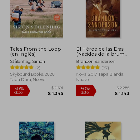
Tales From the Loop
El Héroe de las Eras
(en Inglés)
(Nacidos de la bruma
3)
Stålenhag, Simon
Brandon Sanderson
(2)
(97)
Skybound Books, 2020,
Nova, 2017, Tapa Blanda,
Tapa Dura, Nuevo
Nuevo
$ 1.421
$ 1.
50%
50%
dcto.
dcto.
$ 710
$ 6