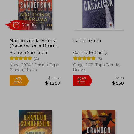
Nacidos de la Bruma
La Carretera
(Nacidos de la Bruma
[Mistborn] 1)
Brandon Sanderson
Cormac McCarthy
Rápido
(4)
(3)
Nova, 2024, 1 Edición, Tapa
Origo, 2021, Tapa Blanda,
Blanda, Nuevo
Nuevo
$ 1.490
$ 9
15%
40%
dcto.
dcto.
$ 1.267
$ 5