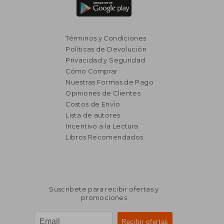
Términos y Condiciones
Políticas de Devolución
Privacidad y Seguridad
Cómo Comprar
Nuestras Formas de Pago
Opiniones de Clientes
Costos de Envío
Lista de autores
Incentivo a la Lectura
Libros Recomendados
$ 2.510
$ 1.
50%
45%
dcto.
dcto.
$ 1.255
$ 1.0
Suscríbete para recibir ofertas y
promociones