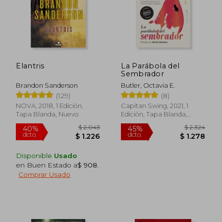
Elantris
La Parábola del
Sembrador
Brandon Sanderson
Butler, Octavia E.
(129)
(8)
NOVA, 2018, 1 Edición,
Capitan Swing, 2021, 1
Tapa Blanda, Nuevo
Edición, Tapa Blanda,
Nuevo
Disponible
Usado
en Buen Estado a
$ 908
.
Comprar Usado
$ 2.286
$ 2.
50%
50%
dcto.
dcto.
$ 1.143
$ 1.3