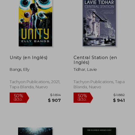
$ 1.286
$ 2.
50%
50%
dcto.
dcto.
$ 643
$ 1.0
Unity (en Inglés)
Central Station (en
Inglés)
Bangs, Elly
Tidhar, Lavie
Tachyon Publications, 2021,
Tachyon Publications, Tapa
Tapa Blanda, Nuevo
Blanda, Nuevo