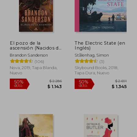
El pozo de la
The Electric State (en
ascensión (Nacidos de
Inglés)
la bruma 2)
Brandon Sanderson
Stålenhag, Simon
(106)
(3)
Nova, 2019, Tapa Blanda,
Skybound Books, 2018,
Nuevo
Tapa Dura, Nuevo
$ 2.441
$ 1.
45%
40%
dcto.
dcto.
$ 1.342
$ 1.0