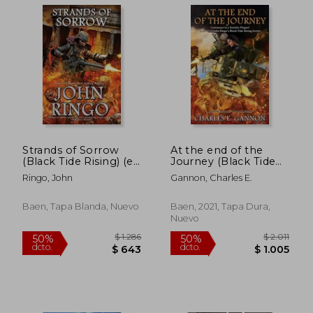
Strands of Sorrow
At the end of the
(Black Tide Rising) (en
Journey (Black Tide
Inglés)
Rising) (en Inglés)
Ringo, John
Gannon, Charles E.
Baen, Tapa Blanda, Nuevo
Baen, 2021, Tapa Dura,
Nuevo
$ 1.388
$ 1.
40%
40%