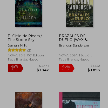
El Cielo de Piedra /
BRAZALES DE
The Stone Sky
DUELO (WAX &
WAYNE 3)
Jemisin, N. K.
Brandon Sanderson
(3)
NOVA, 2019, 001 Edición,
NOVA, 2024, 1 Edición,
Tapa Blanda, Nuevo
Tapa Blanda, Nuevo
$ 2.691
$ 2.2
50%
50%
dcto.
dcto.
$ 1.345
$ 1.1