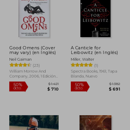
$ 1.174
$ 2.9
40%
50%
dcto.
dcto.
$ 705
$ 1.4
Good Omens (Cover
A Canticle for
may vary) (en Inglés)
Leibowitz (en Inglés)
Neil Gaiman
Miller, Walter
(23)
(1)
William Morrow And
Spectra Books, 1961, Tapa
Company, 2006, 1 Edición,
Blanda, Nuevo
Tapa Blanda, Nuevo