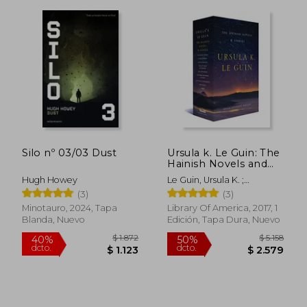
Silo nº 03/03 Dust
Ursula k. Le Guin: The
Hainish Novels and
Stories: A Library of
Hugh Howey
Le Guin, Ursula K. ;
America Boxed set
Attebery, Brian
(3)
(3)
(en Inglés)
Minotauro, 2024, Tapa
Library Of America, 2017, 1
Blanda, Nuevo
Edición, Tapa Dura, Nuevo
$ 2.236
$ 1.
50%
40%
dcto.
dcto.
$ 1.118
$ 1.0