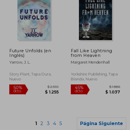
$ 2.055
$ 1.
40%
50%
Future Unfolds (en
Fall Like Lightning
dcto.
dcto.
$ 1.233
$ 6
Inglés)
from Heaven
Yarrow, J. L.
Margaret Mendenhall
Story Plant, Tapa Dura,
Yorkshire Publishing, Tapa
Nuevo
Blanda, Nuevo
1
2
3
4
5
Página Siguiente