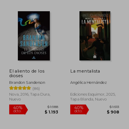
$ 1.490
$ 1.
15%
15%
dcto.
dcto.
$ 1.267
$ 1.0
El aliento de los
La mentalista
dioses
Brandon Sanderson
Angélica Hernández
(86)
Nova, 2016, Tapa Dura,
Ediciones Esquimor, 2025,
Nuevo
Tapa Blanda, Nuevo