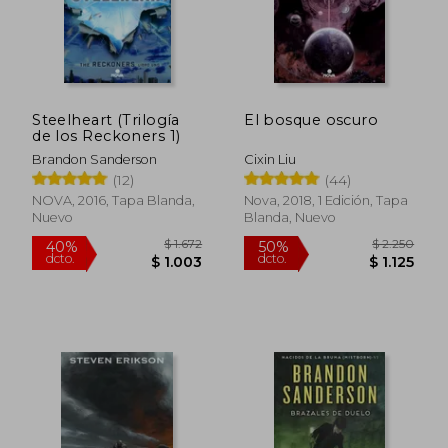
$ 1.344
$ 1.2
Steelheart (Trilogía
El bosque oscuro
de los Reckoners 1)
Brandon Sanderson
Cixin Liu
(12)
(44)
NOVA, 2016, Tapa Blanda,
Nova, 2018, 1 Edición, Tapa
Nuevo
Blanda, Nuevo