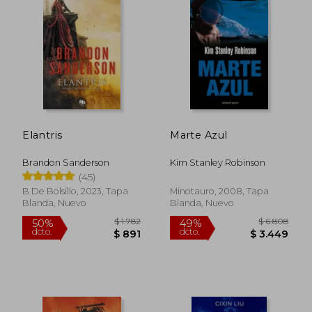
dcto.
dcto.
$ 1.226
$ 1.2
Elantris
Marte Azul
Brandon Sanderson
Kim Stanley Robinson
(45)
B De Bolsillo, 2023, Tapa
Minotauro, 2008, Tapa
Blanda, Nuevo
Blanda, Nuevo