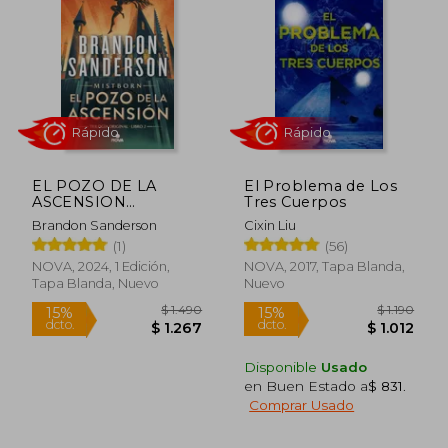
$ 2.286
$ 1.
50%
50%
dcto.
dcto.
$ 1.143
$ 9
EL POZO DE LA
El Problema de Los
ASCENSION
Tres Cuerpos
(NACIDOS DE LA
Brandon Sanderson
Cixin Liu
BRUMA [MISTBORN]
(1)
(56)
2)
NOVA, 2024, 1 Edición,
NOVA, 2017, Tapa Blanda,
Tapa Blanda, Nuevo
Nuevo
Disponible
Usado
en Buen Estado a
$ 831
.
Comprar Usado