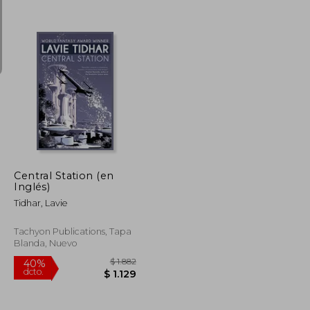
$ 1.291
$ 1.988
40%
dcto.
$ 775
$ 1.193
Central Station (en
Inglés)
Tidhar, Lavie
Tachyon Publications, Tapa
Blanda, Nuevo