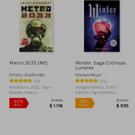
Metro 2033 (NE)
Winter. Saga Crónicas
Lunares
Dmitry Glukhovsky
Marissa Meyer
(12)
(72)
Minotauro, 2022, Tapa
Vergara & Riba, 2016, 1
Blanda, Nuevo
Edición, Tapa Blanda,
Nuevo
 2.843
$ 1.863
40%
15%
dcto.
dcto.
1.422
$ 1.118