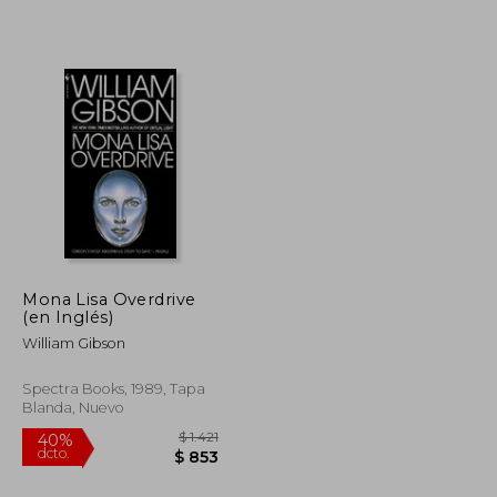
$ 1.784
$ 1.766
40%
dcto.
$ 1.071
$ 1.059
Mona Lisa Overdrive
(en Inglés)
William Gibson
Spectra Books, 1989, Tapa
Blanda, Nuevo