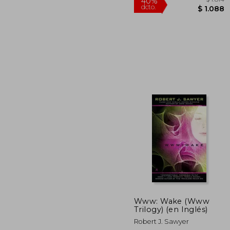
40%
dcto.
$ 
Www: Wake (Www
Trilogy) (en Inglés)
Robert J. Sawyer