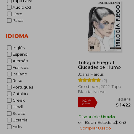
Tapa Dura
Audio Cd
Libro
Pasta
IDIOMA
Inglés
Español
Alemán
Trilogía Fuego 1.
Ciudades de Humo
Francés
Italiano
Joana Marcús
(2)
Ruso
Crossbooks, 2022, Tapa
Portugués
Blanda, Nuevo
Catalán
Greek
Hindi
Sueco
Disponible
Usado
Ucrania
en Buen Estado a
$ 643
.
$
50%
Yidis
Comprar Usado
dcto.
$ 