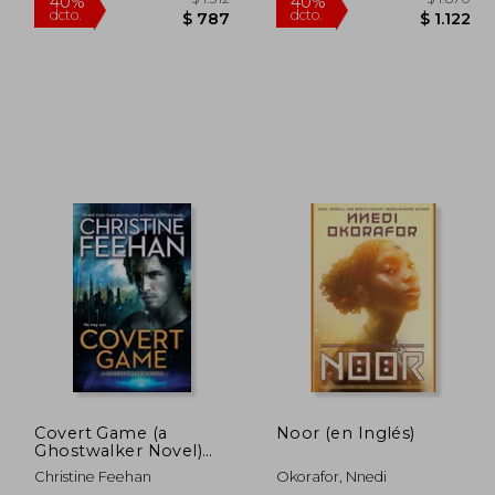
$ 1.814
$ 1.312
40%
40%
dcto.
dcto.
1.088
$ 787
Covert Game (a
Noor (en Inglés)
Ghostwalker Novel)
(en Inglés)
Christine Feehan
Okorafor, Nnedi