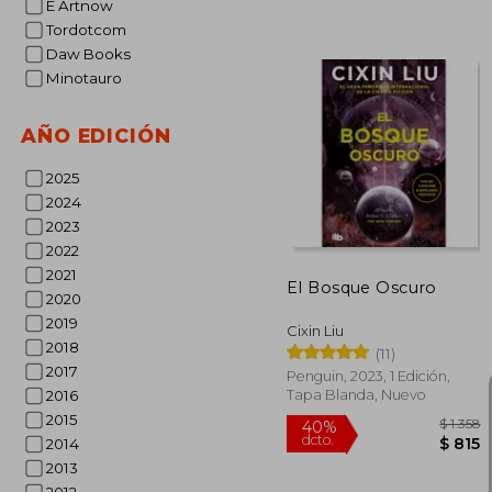
E Artnow
Tordotcom
Daw Books
Minotauro
AÑO EDICIÓN
40%
dcto.
$
2025
2024
2023
2022
2021
El Bosque Oscuro
2020
2019
Cixin Liu
2018
(11)
2017
Penguin, 2023, 1 Edición,
Tapa Blanda, Nuevo
2016
2015
2014
2013