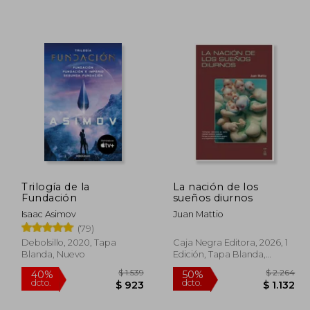
$ 1.511
$ 2.484
50%
40%
dcto.
dcto.
 906
$ 1.242
Trilogía de la
La nación de los
Fundación
sueños diurnos
Isaac Asimov
Juan Mattio
(79)
Debolsillo, 2020, Tapa
Caja Negra Editora, 2026, 1
Blanda, Nuevo
Edición, Tapa Blanda,
Nuevo