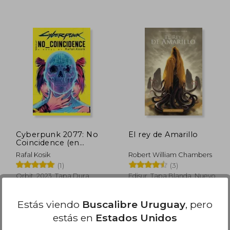
$ 1.296
$ 1.539
40%
50%
dcto.
dcto.
 778
$ 923
Cyberpunk 2077: No
El rey de Amarillo
Coincidence (en
Inglés)
Rafal Kosik
Robert William Chambers
(1)
(3)
Orbit, 2023, Tapa Dura,
Edisur, Tapa Blanda, Nuevo
Nuevo
Estás viendo
Buscalibre Uruguay
, pero
estás en
Estados Unidos