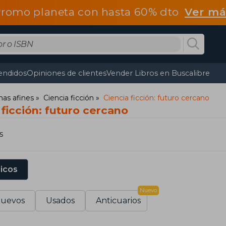
romo planeta con hasta 60% dto
Ver má
endidos
Opiniones de clientes
Vender Libros en Buscalibre
mas afines
Ciencia ficción
Ciencia ficción: futuro cercano
 ficción: futuro cercano
s
sicos
Nuevo
uevos
Usados
Anticuarios