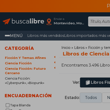
P
Enviar a
Montevideo, Montevideo
MENÚ
Libros más vendidos
Libros importados más v
Inicio
Libros
Ficción y te
CATEGORÍA
Libros de Ciencia
Ficción Y Temas Afines
Ciencia Ficción
Encontramos 3.496 Libro
Ciencia Ficción: Futuro
Cercano
Ciencia Ficción:
Ver:
Libros Fí
«Cyberpunk», «Biopunk»
ENCUADERNACIÓN
Estado:
Todos
N
Tapa Blanda