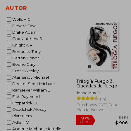
AUTOR
Wells H G
Devere Taya
Drake Adam
Cox Matthew S
Knight A R
Bertauski Tony
Carton Conor H
Beene Gary
Cross Wesley
Atamanov Michael
Trilogía Fuego 3.
Decker Scott Michael
Ciudades de fuego
Ramseyer William L
Joana Marcús
Eich Raymund
(13)
Fitzpatrick L E
Crossbooks, 2022, Tapa
Osadchuk Alexey
Blanda, Nuevo
Platt Piers
Adler I O
Anderle Michael Martelle