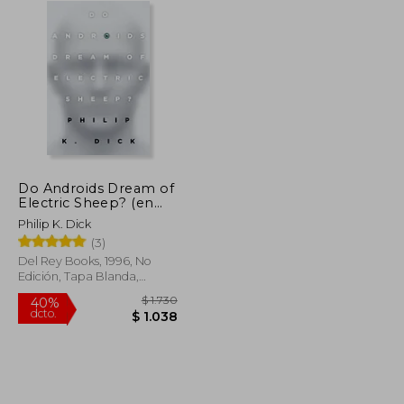
Do Androids Dream of
Electric Sheep? (en
Inglés)
Philip K. Dick
(3)
Del Rey Books, 1996, No
Edición, Tapa Blanda,
Nuevo
$ 1.100
$ 1.730
40%
dcto.
$ 935
$ 1.038