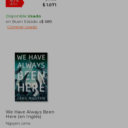
Disponible
Usado
en Buen Estado a
$ 689
.
Comprar Usado
$ 1.870
$ 1.784
40%
dcto.
$ 1.122
$ 1.071
We Have Always Been
Here (en Inglés)
Nguyen, Lena