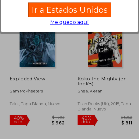
Ir a Estados Unidos
Me quedo aquí
$ 1.358
$ 2.192
40%
40%
dcto.
dcto.
$ 815
$ 1.315
Exploded View
Koko the Mighty (en
Inglés)
Sam McPheeters
Shea, Kieran
Talos, Tapa Blanda, Nuevo
Titan Books (UK), 2015, Tapa
Blanda, Nuevo