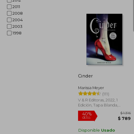
2012
2011
2008
2004
2003
1998
40%
dcto.
Cinder
Marissa Meyer
(111)
V & R Editoras, 2022, 1
Edición, Tapa Blanda,
Nuevo
Disponible
Usado