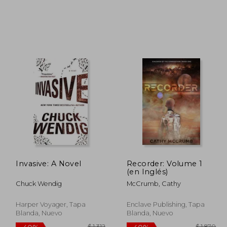
$ 1.316
$ 1.603
40%
40%
dcto.
dcto.
 789
$ 962
Invasive: A Novel
Recorder: Volume 1
(en Inglés)
Chuck Wendig
McCrumb, Cathy
Harper Voyager, Tapa
Enclave Publishing, Tapa
Blanda, Nuevo
Blanda, Nuevo