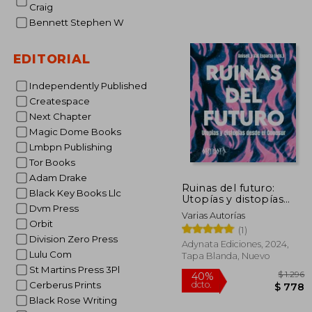
Craig
Bennett Stephen W
EDITORIAL
40%
dcto.
$
Independently Published
Createspace
Next Chapter
Magic Dome Books
Lmbpn Publishing
Tor Books
Adam Drake
Ruinas del futuro:
Black Key Books Llc
Utopías y distopías
Dvm Press
desde el ConoSur
Varias Autorías
Orbit
(1)
Division Zero Press
Adynata Ediciones, 2024,
Lulu Com
Tapa Blanda, Nuevo
St Martins Press 3Pl
Cerberus Prints
Black Rose Writing