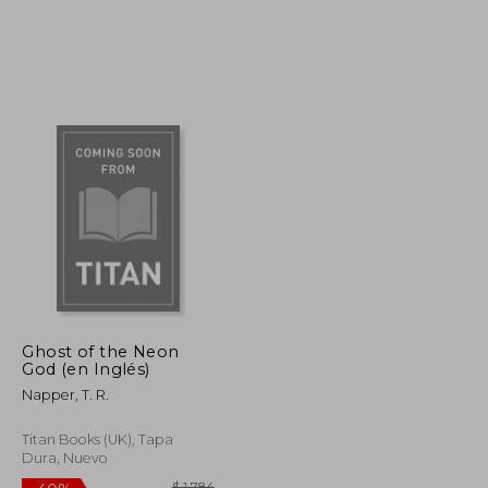
$ 1.352
$ 1.882
40%
dcto.
$ 811
$ 1.129
Ghost of the Neon
God (en Inglés)
Napper, T. R.
Titan Books (UK), Tapa
Dura, Nuevo