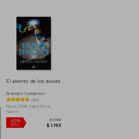
$ 2.264
$ 1.421
40%
dcto.
$ 1.132
$ 853
El aliento de los dioses
Brandon Sanderson
(86)
Nova, 2016, Tapa Dura,
Nuevo