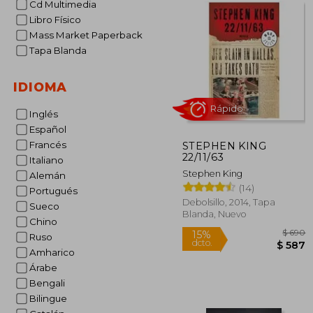
Cd Multimedia
Libro Físico
Mass Market Paperback
Tapa Blanda
IDIOMA
Inglés
Español
Francés
STEPHEN KING
Rápido
22/11/63
Italiano
Stephen King
Alemán
(14)
Portugués
Debolsillo, 2014, Tapa
Sueco
Blanda, Nuevo
Chino
Ruso
Amharico
Árabe
Bengali
15%
Bilingue
dcto.