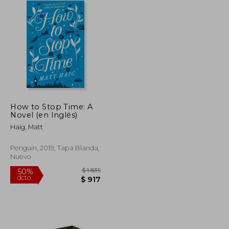
How to Stop Time: A
Novel (en Inglés)
Haig, Matt
Penguin, 2019, Tapa Blanda,
Nuevo
$ 2.296
$ 1.835
50%
dcto.
$ 1.263
$ 917