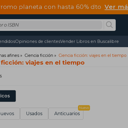
romo planeta con hasta 60% dto
Ver má
endidos
Opiniones de clientes
Vender Libros en Buscalibre
mas afines
Ciencia ficción
Ciencia ficción: viajes en el tiempo
ficción: viajes en el tiempo
s
sicos
Nuevo
uevos
Usados
Anticuarios