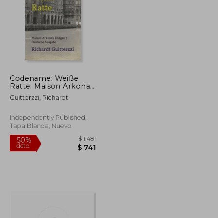
Codename: Weiße
$ 2.010
$ 1.783
Ratte: Maison Arkonak
50%
Rügen 7 Deutsche
dcto.
$ 1.005
$ 892
Guitterzzi, Richardt
Ausgabe (en Alemán)
Independently Published,
Tapa Blanda, Nuevo