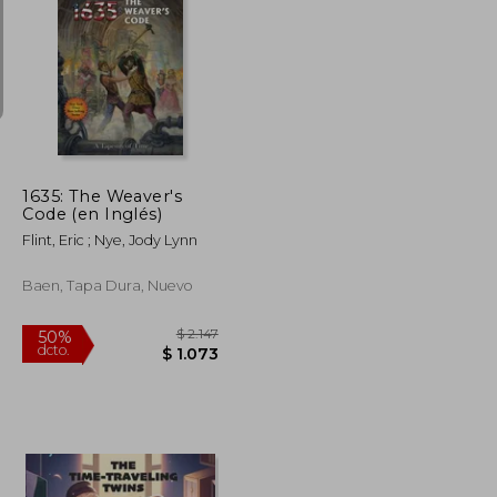
$ 990
$ 2.348
40%
dcto.
$ 842
$ 1.409
1635: The Weaver's
Code (en Inglés)
Flint, Eric ; Nye, Jody Lynn
Baen, Tapa Dura, Nuevo