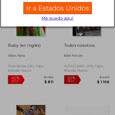
Ir a Estados Unidos
Me quedo aquí
$ 990
$ 990
15%
15%
dcto.
dcto.
$ 842
$ 842
Ruby (en Inglés)
Todos nosotros
Allan, Nina
Kike Ferrari
Titan Books (UK), Tapa
ALFAGUARA, 2019, Tapa
Blanda, Nuevo
Blanda, Nuevo