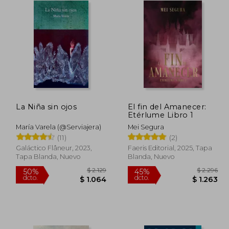
La Niña sin ojos
El fin del Amanecer:
Etérlume Libro 1
María Varela (@serviajera)
Mei Segura
(11)
(2)
Galáctico Flâneur, 2023,
Faeris Editorial, 2025, Tapa
Tapa Blanda, Nuevo
Blanda, Nuevo
$ 690
$ 2.129
50%
45%
dcto.
dcto.
$ 587
$ 1.064