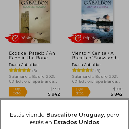
$ 790
$ 1.980
40%
45%
dcto.
dcto.
$ 672
$ 1.188
Ecos del Pasado / An
Viento Y Ceniza / A
Echo in the Bone
Breath of Snow and
Ashes
Diana Gabaldon
Diana Gabaldon
(6)
(8)
Salamandra Bolsillo, 2021,
Salamandra Bolsillo, 2021,
001 Edición, Tapa Blanda,
001 Edición, Tapa Blanda,
Nuevo
Nuevo
Rápido
Rápido
Estás viendo
Buscalibre Uruguay
, pero
estás en
Estados Unidos