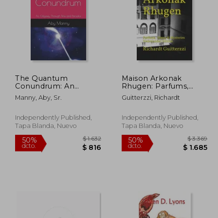
The Quantum
Maison Arkonak
$ 2.011
$ 2.147
Conundrum: An
Rhugen: Parfums,
50%
50%
Odyssey Through
Aliens & Mysteries
dcto.
dcto.
1.005
$ 1.073
Manny, Aby, Sr.
Guitterzzi, Richardt
Time and Paradox (en
Nederlander Edition
Inglés)
Independently Published,
Independently Published,
Tapa Blanda, Nuevo
Tapa Blanda, Nuevo