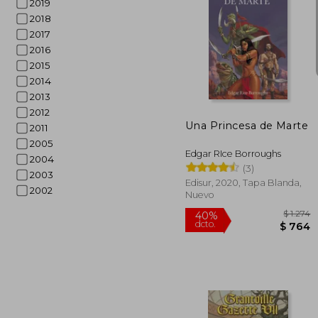
2019
2018
2017
2016
2015
15%
dcto.
2014
2013
2012
Una Princesa de Marte
2011
2005
Edgar RIce Borroughs
2004
(3)
2003
Edisur, 2020, Tapa Blanda,
2002
Nuevo