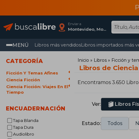
P
Enviar a
Montevideo, Montevideo
MENÚ
Libros más vendidos
Libros importados más v
Inicio
Libros
Ficción y te
CATEGORÍA
Libros de Ciencia 
Ficción Y Temas Afines
Ciencia Ficción
Encontramos 3.650 Libro
Ciencia Ficción: Viajes En El
Tiempo
Ver:
Libros Fí
ENCUADERNACIÓN
Tapa Blanda
Estado:
Todos
N
Tapa Dura
Audiolibro