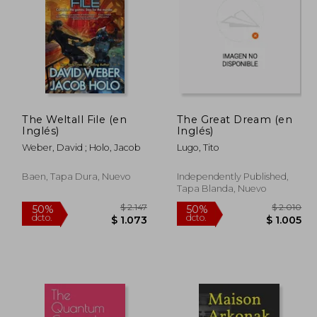
$ 1.274
$ 1.352
40%
50%
dcto.
dcto.
 764
$ 811
The Weltall File (en
The Great Dream (en
Inglés)
Inglés)
Weber, David ; Holo, Jacob
Lugo, Tito
Baen, Tapa Dura, Nuevo
Independently Published,
Tapa Blanda, Nuevo