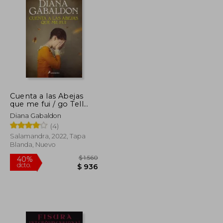
$ 1.784
$ 1.987
50%
dcto.
$ 892
$ 993
Cuenta a las Abejas
que me fui / go Tell
the Bees That i'm
Diana Gabaldon
Gone (Forastera)
(4)
(Spanish Edition) [Soft
Cover ]
Salamandra, 2022, Tapa
Blanda, Nuevo