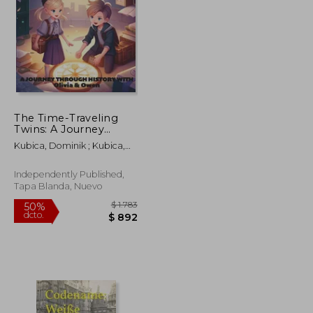
$ 2.212
$ 2.147
50%
dcto.
$ 1.106
$ 1.073
The Time-Traveling
Twins: A Journey
Through History with
Kubica, Dominik ; Kubica,
Olivia and Owen (en
Dominik ; Kubica, Dominik
Inglés)
Independently Published,
Tapa Blanda, Nuevo