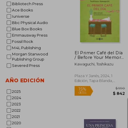
Bibliotech Press
Ace Books
15%
Iuniverse
dcto.
Bbc Physical Audio
Blue Box Books
Emmausway Press
Fossil Rock
M4L Publishing
El Primer Café del Día
Morgan Stanwood
/ Before Your Memory
Publishing Group
Fades
Kawaguchi, Toshikazu
Severed Press
Plaza Y Janés, 2024, 1
AÑO EDICIÓN
Edición, Tapa Blanda,
Nuevo
2025
2024
2023
2022
2021
2020