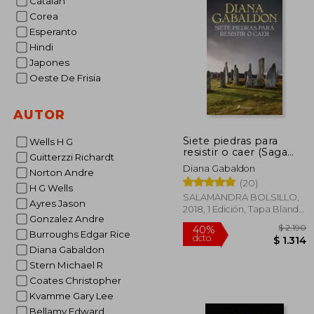
Catalán
Corea
Esperanto
Hindi
Japones
Oeste De Frisia
AUTOR
Siete piedras para
Wells H G
resistir o caer (Saga
Guitterzzi Richardt
Claire Randall)
Diana Gabaldon
Norton Andre
(20)
H G Wells
SALAMANDRA BOLSILLO,
Ayres Jason
2018, 1 Edición, Tapa Blanda,
Gonzalez Andre
Nuevo
Burroughs Edgar Rice
Diana Gabaldon
Stern Michael R
Coates Christopher
Kvamme Gary Lee
Bellamy Edward