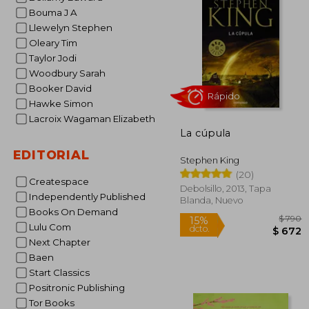
$
40%
Bouma J A
dcto.
$
Llewelyn Stephen
Oleary Tim
Taylor Jodi
Woodbury Sarah
Booker David
Hawke Simon
Lacroix Wagaman Elizabeth
La cúpula
EDITORIAL
Stephen King
(20)
Createspace
Debolsillo, 2013, Tapa
Independently Published
Blanda, Nuevo
Rápido
Books On Demand
Lulu Com
Next Chapter
Baen
Start Classics
Positronic Publishing
Tor Books