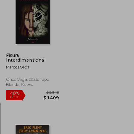
$ 1.762
$ 1.560
40%
dcto.
$ 969
$ 936
Fisura
Interdimensional
Marcos Vega
Onca Vega, 2026, Tapa
Blanda, Nuevo