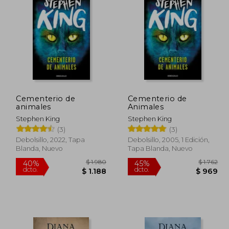
 2.190
$ 1.577
40%
50%
dcto.
dcto.
 1.314
$ 946
Cementerio de
Cementerio de
animales
Animales
Stephen King
Stephen King
(3)
(3)
Debolsillo, 2022, Tapa
Debolsillo, 2005, 1 Edición,
Blanda, Nuevo
Tapa Blanda, Nuevo