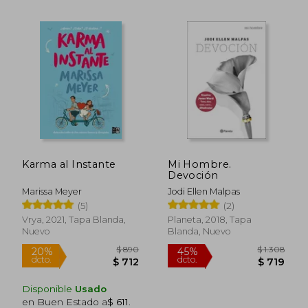
$ 1.460
$ 1.
40%
50%
Karma al Instante
Mi Hombre.
dcto.
dcto.
$ 876
$ 9
Devoción
Marissa Meyer
Jodi Ellen Malpas
(5)
(2)
Vrya, 2021, Tapa Blanda,
Planeta, 2018, Tapa
Nuevo
Blanda, Nuevo
Disponible
Usado
en Buen Estado a
$ 611
.