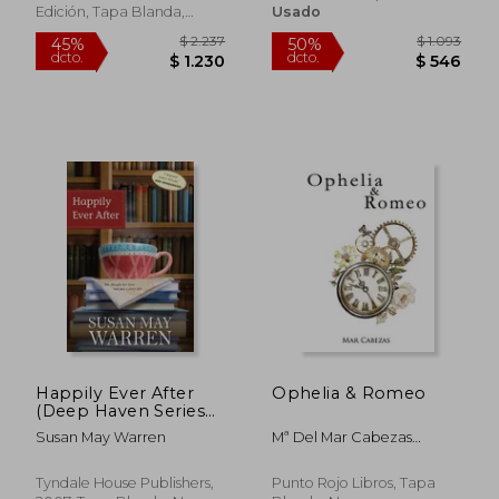
Edición, Tapa Blanda,
Usado
Usado
$ 1.550
$ 1.
20%
50%
dcto.
dcto.
$ 1.240
$ 8
Happily Ever After
Ophelia & Romeo
(Deep Haven Series
#1) (en Inglés)
Susan May Warren
Mª Del Mar Cabezas
Hernandez
Tyndale House Publishers,
Punto Rojo Libros, Tapa