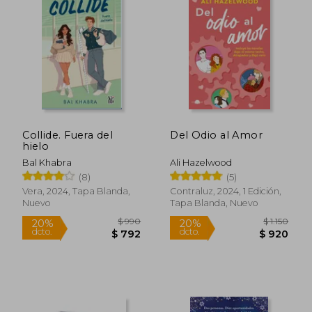
$ 1.350
$ 1.
20%
40%
dcto.
dcto.
$ 1.080
$ 1.0
Collide. Fuera del
Del Odio al Amor
hielo
Bal Khabra
Ali Hazelwood
(8)
(5)
Vera, 2024, Tapa Blanda,
Contraluz, 2024, 1 Edición,
Nuevo
Tapa Blanda, Nuevo