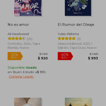
$ 1.987
$ 1.3
50%
20%
dcto.
dcto.
$ 993
$ 1.0
No es amor
El Rumor del Oleaje
Ali Hazelwood
Yukio Mishima
(29)
(3)
Contraluz, 2024, Tapa
Alianza Editorial, 2022, 1
Blanda, Nuevo
Edición, Tapa Dura, Nuevo
Disponible
Usado
en Buen Estado a
$ 910
.
Comprar Usado