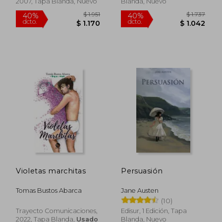
2007, Tapa Blanda, Nuevo
Blanda, Nuevo
Rápido
$ 1.890
$ 1.
20%
50%
dcto.
dcto.
$ 1.512
$ 6
Violetas marchitas
Persuasión
Tomas Bustos Abarca
Jane Austen
(10)
Trayecto Comunicaciones,
Edisur, 1 Edición, Tapa
2022, Tapa Blanda,
Usado
Blanda, Nuevo