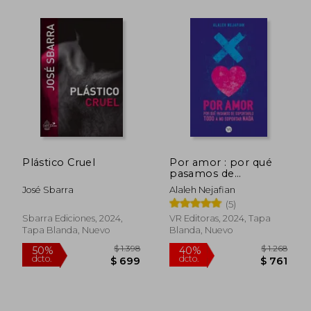
Plástico Cruel
Por amor : por qué
pasamos de
soportarlo todo a no
José Sbarra
Alaleh Nejafian
soportar nada
(5)
Sbarra Ediciones, 2024,
VR Editoras, 2024, Tapa
Tapa Blanda, Nuevo
Blanda, Nuevo
$ 1.207
$ 9
40%
20%
dcto.
dcto.
$ 724
$ 7