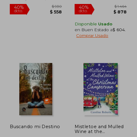
Disponible
Usado
en Buen Estado a
$ 604
.
Comprar Usado
$ 2.237
$ 1.0
45%
50%
dcto.
dcto.
$ 1.230
$ 5
Buscando mi Destino
Mistletoe and Mulled
Wine at the
Christmas