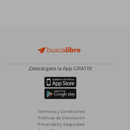
$ 1.378
$ 1.4
40%
40%
dcto.
dcto.
$ 827
$ 8
¡Descárgate la App GRATIS!
Términos y Condiciones
Políticas de Devolución
Privacidad y Seguridad