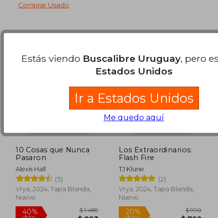
Comprar Usado
Estás viendo
Buscalibre Uruguay
, pero e
Estados Unidos
Ir a Estados Unidos
Me quedo aquí
10 Cosas que Nunca
Los Extraordinarios:
Pasaron
Flash Fire
Alexis Hall
TJ Klune
$ 1.100
$ 2.1
20%
45%
(3)
(2)
dcto.
dcto.
$ 880
$ 1.1
Vrya, 2024, Tapa Blanda,
Vrya, 2024, Tapa Blanda,
Nuevo
Nuevo