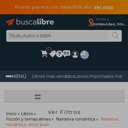
Promo planeta con hasta 60% dto
Ver más
Enviar a
Montevideo, Montevideo
0
MENÚ
Libros más vendidos
Libros importados más v
=
Ver Filtros
Inicio
Libros
Ficción y temas afines
Narrativa romántica
Narrativa
romántica: amor puro