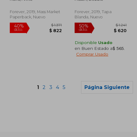
(Sweetwater Springs)
(en Inglés)
Forever, 2019, Mass Market
Forever, 2019, Tapa
Paperback, Nuevo
Blanda, Nuevo
Disponible
Usado
en Buen Estado a
$ 565
.
Comprar Usado
1
2
3
4
5
Página Siguiente
$ 930
$ 1.4
40%
40%
dcto.
dcto.
$ 558
$ 8