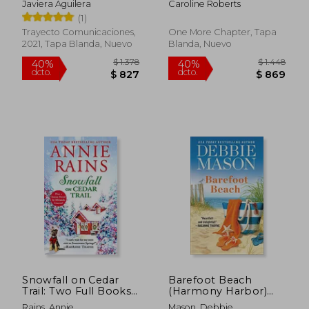
Javiera Aguilera
Caroline Roberts
Campervan: Pre-
(1)
Order the
Heartwarming new
Trayecto Comunicaciones,
One More Chapter, Tapa
Christmas Romance
2021, Tapa Blanda, Nuevo
Blanda, Nuevo
for 2022 From the
Kindle Bestselling
Author (The Cosy
Campervan Series)
(Book 2) (en Inglés)
$ 1.951
$ 1.
40%
40%
dcto.
dcto.
$ 1.170
$ 1.0
Snowfall on Cedar
Barefoot Beach
Trail: Two Full Books
(Harmony Harbor)
for the Price of one
(en Inglés)
Rains, Annie
Mason, Debbie