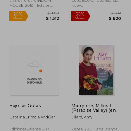
LITERATURA RANDOM
Good Books, Tapa Blanda,
HOUSE, 2019, 1 Edición,
Nuevo
Tapa Dura, Nuevo
$ 1.489
$ 9
40%
20%
dcto.
dcto.
$ 893
$ 7
Bajo las Gotas
Marry me, Millie: 1
(Paradise Valley) (en
Inglés)
Catalina Erímola Andújar
Lillard, Amy
Ediciones Atlantis, 2019, 1
Zebra, 2021, Tapa Blanda,