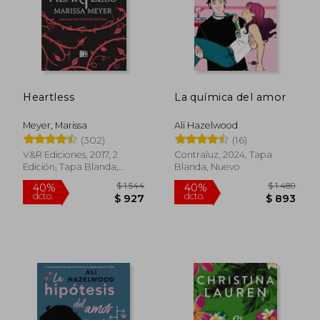
Heartless
La química del amor
Meyer, Marissa
Ali Hazelwood
(302)
(16)
V&R Ediciones, 2017, 2
Contraluz, 2024, Tapa
Edición, Tapa Blanda,
Blanda, Nuevo
Nuevo
$ 1.544
$ 1.4
40%
40%
dcto.
dcto.
$ 927
$ 8