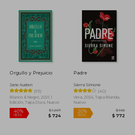
$ 1.907
$ 1.
50%
40%
Orgullo y Prejuicio
Padre
dcto.
dcto.
$ 954
$ 1.1
Jane Austen
Sierra Simone
(93)
(40)
Blanco & Negro, 2021, 1
Vera, 2024, Tapa Blanda,
Edición, Tapa Dura, Nuevo
Nuevo