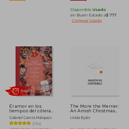
Disponible
Usado
en Buen Estado a
$ 777
.
Comprar Usado
El amor en los
The More the Merrier:
tiempos del cólera
An Amish Christmas
(edición ilustrada)
Romance (en Inglés)
Gabriel García Márquez
Linda Byler
(134)