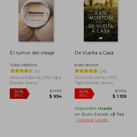
$ 1.150
$ 1.
20%
40%
dcto.
dcto.
$ 920
$ 9
El rumor del oleaje
De Vuelta a Casa
Yukio Mishima
Kate Morton
(4)
(26)
Alianza Editorial, 2011, Tapa
Suma De Letras, 2023,
Blanda, Nuevo
Tapa Blanda, Nuevo
Disponible
Usado
en Buen Estado a
$ 744
.
Comprar Usado