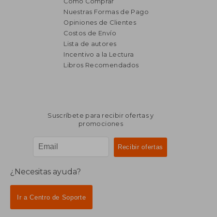
Cómo Comprar
Nuestras Formas de Pago
Opiniones de Clientes
Costos de Envío
$ 1.371
$ 1.
Lista de autores
40%
50%
dcto.
dcto.
$ 822
$ 6
Incentivo a la Lectura
Libros Recomendados
Suscríbete para recibir ofertas y
promociones
¿Necesitas ayuda?
Ir a Centro de Soporte