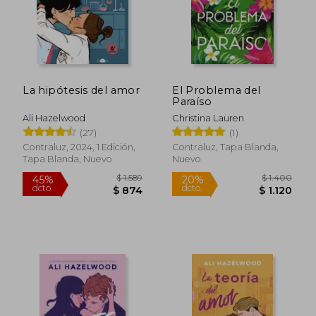
La hipótesis del amor
El Problema del
Paraíso
Ali Hazelwood
Christina Lauren
(27)
(1)
Contraluz, 2024, 1 Edición,
Contraluz, Tapa Blanda,
Tapa Blanda, Nuevo
Nuevo
$ 1.589
$ 1.4
45%
20%
dcto.
dcto.