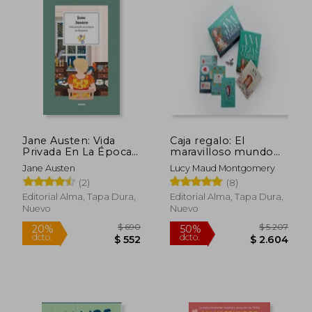
$ 1.100
$ 1.7
20%
40%
dcto.
dcto.
$ 880
$ 1.0
Jane Austen: Vida
Caja regalo: El
Privada En La Época
maravilloso mundo
de la Regencia
de Ana de Tejas
Jane Austen
Lucy Maud Montgomery
Verdes
(2)
(8)
Editorial Alma, Tapa Dura,
Editorial Alma, Tapa Dura,
Nuevo
Nuevo