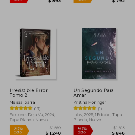
Irresistible Error.
Un Segundo Para
Tomo 2
Amar
Melissa Ibarra
Kristina Moninger
(13)
(1)
Ediciones Deja Vu, 2024,
Inlov, 2025, 1 Edición, Tapa
Tapa Blanda, Nuevo
Blanda, Nuevo
$ 890
$ 1.3
20%
45%
dcto.
dcto.
$ 712
$ 7