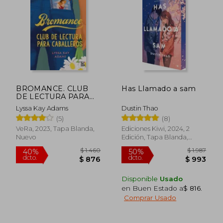
$ 990
$ 1.
20%
20%
dcto.
dcto.
$ 792
$ 9
BROMANCE. CLUB
Has Llamado a sam
DE LECTURA PARA
CABALLEROS
Lyssa Kay Adams
Dustin Thao
(5)
(8)
VeRa, 2023, Tapa Blanda,
Ediciones Kiwi, 2024, 2
Nuevo
Edición, Tapa Blanda,
Nuevo
Disponible
Usado
en Buen Estado a
$ 816
.
Comprar Usado