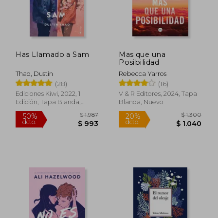
$ 590
$ 1.4
20%
40%
dcto.
dcto.
$ 472
$ 8
Has Llamado a Sam
Mas que una
Posibilidad
Thao, Dustin
Rebecca Yarros
(28)
(16)
Ediciones Kiwi, 2022, 1
V & R Editores, 2024, Tapa
Edición, Tapa Blanda,
Blanda, Nuevo
Nuevo