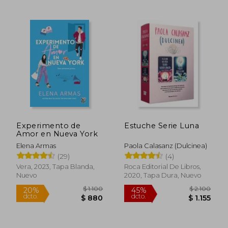
$ 1.747
$ 1.6
50%
45%
dcto.
dcto.
$ 873
$ 9
Experimento de
Estuche Serie Luna
Amor en Nueva York
Elena Armas
Paola Calasanz (Dulcinea)
(29)
(4)
Vera, 2023, Tapa Blanda,
Roca Editorial De Libros,
Nuevo
2020, Tapa Dura, Nuevo