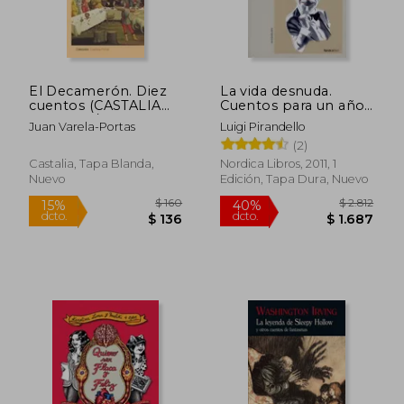
$ 2.168
$ 6
45%
15%
dcto.
dcto.
$ 1.192
$ 5
El Decamerón. Diez
La vida desnuda.
cuentos (CASTALIA
Cuentos para un año
PRIMA. C/P.)
(I)
Juan Varela-Portas
Luigi Pirandello
(2)
Castalia, Tapa Blanda,
Nordica Libros, 2011, 1
Nuevo
Edición, Tapa Dura, Nuevo
Rápido