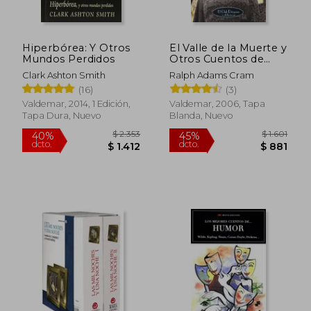
Hiperbórea: Y Otros
El Valle de la Muerte y
Mundos Perdidos
Otros Cuentos de
Fantasmas
Clark Ashton Smith
Ralph Adams Cram
(16)
(3)
Valdemar, 2014, 1 Edición,
Valdemar, 2006, Tapa
Tapa Dura, Nuevo
Blanda, Nuevo
$ 690
$ 8
15%
15%
dcto.
dcto.
$ 587
$ 6