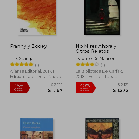
Franny y Zooey
No Mires Ahora y
Otros Relatos
J. D. Salinger
Daphne Du Maurier
(1)
(1)
Alianza Editorial, 2017, 1
La Biblioteca De Carfax,
Edición, Tapa Dura, Nuevo
2018, 1 Edición, Tapa
Blanda, Nuevo
$ 1.988
$ 2.1
40%
50%
dcto.
dcto.
$ 1.193
$ 1.0