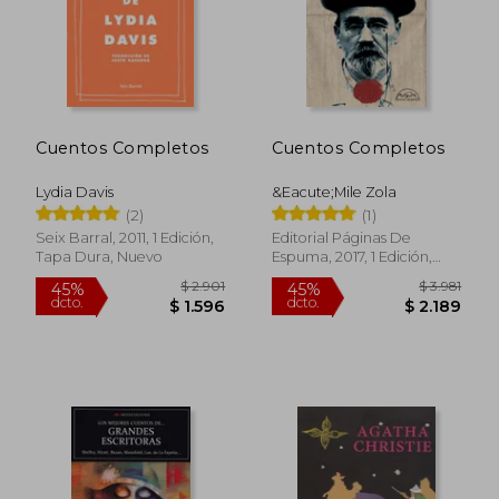
Cuentos Completos
Cuentos Completos
Lydia Davis
&Eacute;Mile Zola
(2)
(1)
Seix Barral, 2011, 1 Edición,
Editorial Páginas De
Tapa Dura, Nuevo
Espuma, 2017, 1 Edición,
Tapa Dura, Nuevo
$ 1.927
$ 2.8
40%
45%
dcto.
dcto.
$ 1.156
$ 1.5