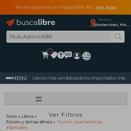
Promo planeta con hasta 60% dto
Ver más
Enviar a
Montevideo, Montevideo
0
MENÚ
Libros más vendidos
Libros importados más v
=
Ver Filtros
Inicio
Libros
Ficción y temas afines
Ficción: características
especiales