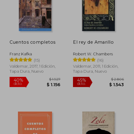
Cuentos completos
El rey de Amarillo
Franz Kafka
Robert W. Chambers
(15)
(16)
Valdemar, 2017, 1 Edición,
Valdemar, 2011, 1 Edición,
Tapa Dura, Nuevo
Tapa Dura, Nuevo
$ 2.122
$ 2.
45%
40%
dcto.
dcto.
$ 1.167
$ 1.2