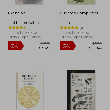
Extinción
Cuentos Completos
David Foster Wallace
Mario Benedetti
(2)
(1)
Debolsillo, 2006, 001
Debolsillo, 2016, 001
Edición, Tapa Blanda,
Edición, Tapa Blanda,
Nuevo
Nuevo
$ 2.353
$ 1.
40%
45%
dcto.
dcto.
$ 1.412
$ 8