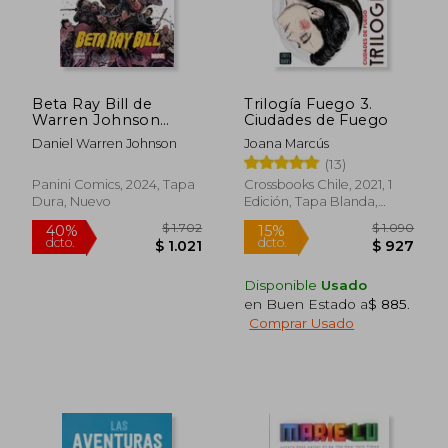
$ 690
$ 1.3
15%
15%
dcto.
dcto.
$ 587
$ 1.1
Beta Ray Bill de
Trilogía Fuego 3.
Warren Johnson
Ciudades de Fuego
(Marvel Vintage)
Daniel Warren Johnson
Joana Marcús
(13)
Panini Comics, 2024, Tapa
Crossbooks Chile, 2021, 1
Dura, Nuevo
Edición, Tapa Blanda,
Nuevo
Disponible
Usado
en Buen Estado a
$ 885
.
Comprar Usado