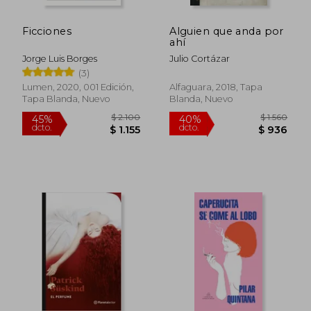
Ficciones
Alguien que anda por
ahí
Jorge Luis Borges
Julio Cortázar
(3)
Lumen, 2020, 001 Edición,
Alfaguara, 2018, Tapa
Tapa Blanda, Nuevo
Blanda, Nuevo
$ 6.656
$ 9
45%
40%
dcto.
dcto.
$ 3.661
$ 5