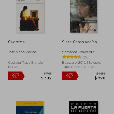
Cuentos
Siete Casas Vacías
Jose Maria Merino
Samanta Schweblin
(7)
$ 731
$ 8
40%
15%
Castalia, Tapa Blanda,
Batiscafo, 2015, 1 Edición,
dcto.
dcto.
$ 439
$ 7
Nuevo
Tapa Blanda, Nuevo