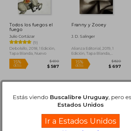
Todos los fuegos el
Franny y Zooey
fuego
Julio Cortázar
J. D. Salinger
(9)
$ 160
$ 2.
15%
40%
Debolsillo, 2018, 1 Edición,
Alianza Editorial, 2019, 1
dcto.
dcto.
$ 136
$ 1.6
Tapa Blanda, Nuevo
Edición, Tapa Blanda,
Nuevo
Estás viendo
Buscalibre Uruguay
, pero e
Estados Unidos
Ir a Estados Unidos