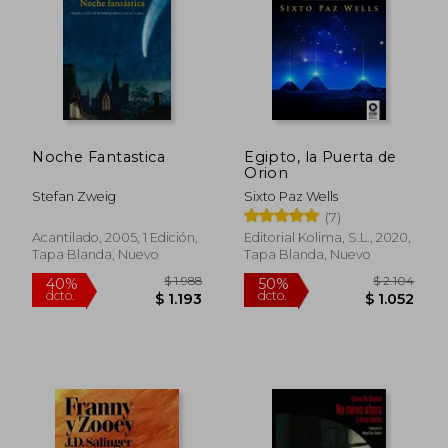
Noche Fantastica
Egipto, la Puerta de
Orion
Stefan Zweig
Sixto Paz Wells
(7)
Acantilado, 2005, 1 Edición,
Editorial Kolima, S.L., 2020,
Tapa Blanda, Nuevo
Tapa Blanda, Nuevo
$ 765
$ 1.
50%
50%
dcto.
dcto.
$ 382
$ 7