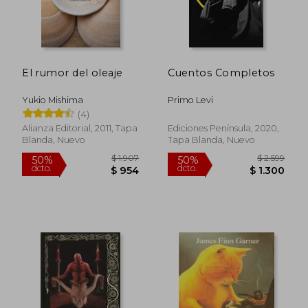
El rumor del oleaje
Cuentos Completos
Yukio Mishima
Primo Levi
(4)
Alianza Editorial, 2011, Tapa
Ediciones Península, 2020,
Blanda, Nuevo
Tapa Blanda, Nuevo
$ 2.100
$ 1.5
45%
40%