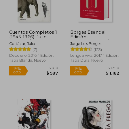
$ 2.689
$ 3
50%
15%
dcto.
dcto.
$ 1.344
$ 3
Cuentos Completos 1
Borges Esencial.
(1945-1966). Julio
Edición
Cortázar / Complete
Conmemorativa /
Cortázar, Julio
Jorge Luis Borges
Short Stories, Book 1,
Essential Borges:
(7)
(123)
(1945-1966) Julio
Commemorative
Cortazar
Edition
Debolsillo, 2016, 1 Edición,
Lengua Viva, 2017, 1 Edición,
Tapa Blanda, Nuevo
Tapa Dura, Nuevo