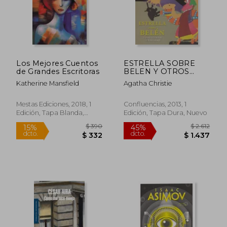
Los Mejores Cuentos
ESTRELLA SOBRE
de Grandes Escritoras
BELEN Y OTROS
CUENTOS DE NAVIDA
Katherine Mansfield
Agatha Christie
Mestas Ediciones, 2018, 1
Confluencias, 2013, 1
Edición, Tapa Blanda,
Edición, Tapa Dura, Nuevo
Nuevo
$ 2.901
$ 3.
45%
45%