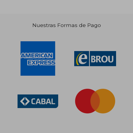
$ 650
$ 1.
15%
40%
dcto.
dcto.
$ 553
$ 8
Nuestras Formas de Pago