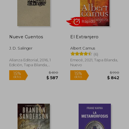
Nueve Cuentos
El Extranjero
J. D. Salinger
Albert Camus
(6)
Alianza Editorial, 2016, 1
Emecé, 2021, Tapa Blanda,
Edición, Tapa Blanda,
Nuevo
Rápido
Nuevo
$ 690
$ 9
15%
15%
dcto.
dcto.