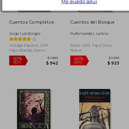
Me quedo aquí
Cuentos Completos
Cuentos del Bosque
Jorge Luis Borges
Ruifernandez, Leticia
(1)
Vintage Espanol, 2019,
Ekare, 2013, Tapa Dura,
Tapa Blanda, Nuevo
Nuevo
$ 1.070
$ 1.
40%
45%
dcto.
dcto.
$ 642
$ 9