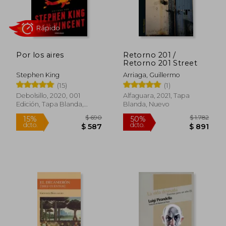
$ 390
$ 2.
15%
45%
dcto.
dcto.
$ 332
$ 1.4
Por los aires
Retorno 201 /
Retorno 201 Street
Stephen King
Arriaga, Guillermo
(15)
(1)
Debolsillo, 2020, 001
Alfaguara, 2021, Tapa
Edición, Tapa Blanda,
Blanda, Nuevo
Nuevo
Rápido