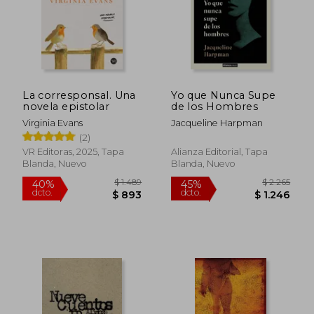
La corresponsal. Una
Yo que Nunca Supe
novela epistolar
de los Hombres
Virginia Evans
Jacqueline Harpman
(2)
VR Editoras, 2025, Tapa
Alianza Editorial, Tapa
Blanda, Nuevo
Blanda, Nuevo
$ 1.489
$ 2.2
40%
45%
dcto.
dcto.
$ 893
$ 1.2