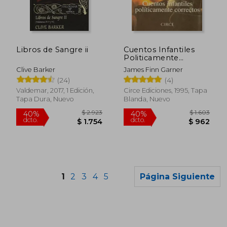
dcto.
dcto.
$ 1.155
$ 9
Libros de Sangre ii
Cuentos Infantiles
Politicamente
Correctos
Clive Barker
James Finn Garner
(24)
(4)
Valdemar, 2017, 1 Edición,
Circe Ediciones, 1995, Tapa
Tapa Dura, Nuevo
Blanda, Nuevo
1
2
3
4
5
Página Siguiente