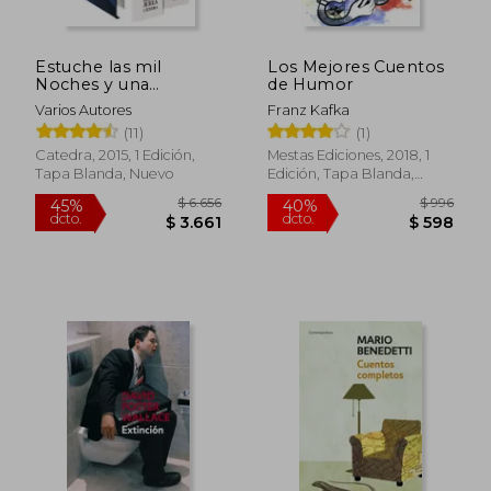
Estuche las mil
Los Mejores Cuentos
Noches y una
de Humor
Noches, vol I-Ii
Varios Autores
Franz Kafka
(Bibliotheca Avrea -
(11)
(1)
Estuches Avrea)
Catedra, 2015, 1 Edición,
Mestas Ediciones, 2018, 1
Tapa Blanda, Nuevo
Edición, Tapa Blanda,
Nuevo
$ 1.883
$ 1.
50%
40%
dcto.
dcto.
$ 942
$ 9