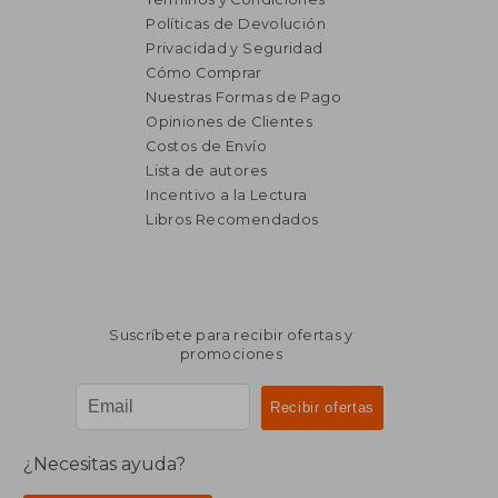
Políticas de Devolución
Privacidad y Seguridad
Cómo Comprar
Nuestras Formas de Pago
Opiniones de Clientes
Costos de Envío
Lista de autores
Incentivo a la Lectura
$ 2.923
$ 1.6
Libros Recomendados
40%
40%
dcto.
dcto.
$ 1.754
$ 9
Suscríbete para recibir ofertas y
promociones
¿Necesitas ayuda?