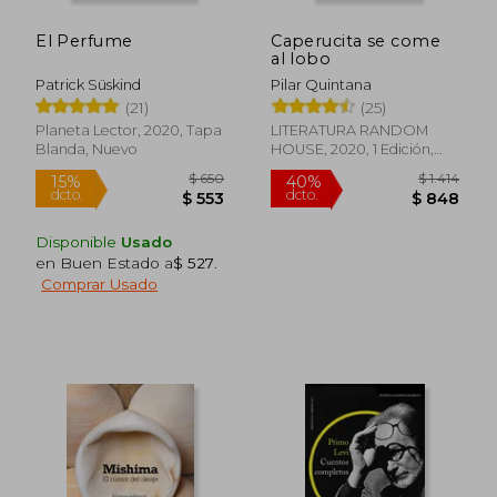
El Perfume
Caperucita se come
al lobo
Patrick Süskind
Pilar Quintana
(21)
(25)
Planeta Lector, 2020, Tapa
LITERATURA RANDOM
Blanda, Nuevo
HOUSE, 2020, 1 Edición,
Tapa Blanda, Nuevo
Disponible
Usado
en Buen Estado a
$ 527
.
Comprar Usado
$ 1.762
$ 1.
45%
45%
dcto.
dcto.
$ 969
$ 1.0