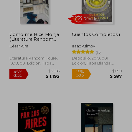
dcto.
dcto.
$ 1.596
$ 2.1
Cómo me Hice Monja
Cuentos Completos i
(Literatura Random
House)
César Aira
Isaac Asimov
(15)
Literatura Random House,
Debolsillo, 2019, 001
1998, 001 Edición, Tapa
Edición, Tapa Blanda,
Blanda, Nuevo
Nuevo