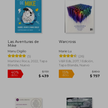
$ 1.702
$ 1.0
40%
15%
dcto.
dcto.
$ 1.021
$ 9
Las Aventuras de
Warcross
Mike
Manu Digilio
Marie Lu
(5)
(26)
Martínez Roca, 2022, Tapa
V&R Eds, 2017, 1 Edición,
Blanda, Nuevo
Tapa Blanda, Nuevo