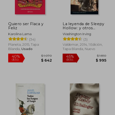
Quiero ser Flaca y
La leyenda de Sleepy
Feliz
Hollow: y otros
$ 690
$ 1.
15%
50%
cuentos de fantasmas
dcto.
dcto.
$ 587
$ 8
Karolina Lama
Washington Irving
(34)
(3)
Planeta, 2015, Tapa
Valdemar, 2014, 1 Edición,
Blanda,
Usado
Tapa Blanda, Nuevo