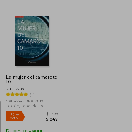
$ 1.802
$ 1.711
35%
dcto.
$ 1.081
$ 1.112
La mujer del camarote
10
Ruth Ware
(2)
SALAMANDRA, 2019, 1
Edición, Tapa Blanda,
Nuevo
Disponible
Usado