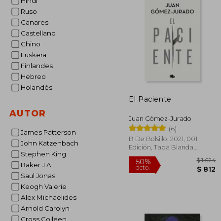
Hindi
Ruso
Canares
Castellano
Chino
Euskera
Finlandes
Hebreo
Holandés
El Paciente
AUTOR
Juan Gómez-Jurado
(6)
James Patterson
B De Bolsillo, 2021, 001
John Katzenbach
Edición, Tapa Blanda,
Stephen King
Nuevo
Baker J A
Saul Jonas
Keogh Valerie
Alex Michaelides
Arnold Carolyn
Cross Colleen