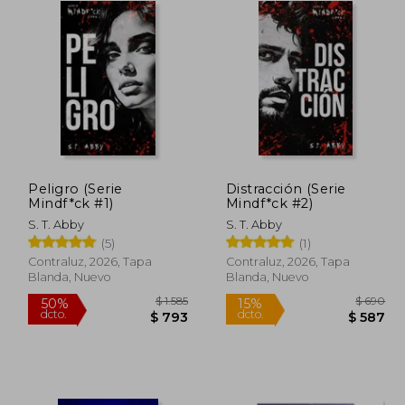
Peligro (Serie
Distracción (Serie
Mindf*ck #1)
Mindf*ck #2)
S. T. Abby
S. T. Abby
(5)
(1)
Contraluz, 2026, Tapa
Contraluz, 2026, Tapa
Blanda, Nuevo
Blanda, Nuevo
$ 2.515
$ 1.585
50%
15%
dcto.
dcto.
1.257
$ 793