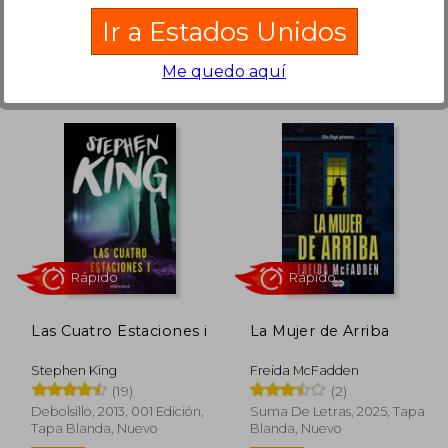
en Buen Estado a
$ 987
.
Ir a Estados Unidos
Comprar Usado
Me quedo aquí
$ 1.250
$ 1.843
50%
35%
dcto.
dcto.
1.063
$ 922
Las Cuatro Estaciones i
La Mujer de Arriba
Stephen King
Freida McFadden
(19)
(2)
Debolsillo, 2013, 001 Edición,
Suma De Letras, 2025, Tapa
Tapa Blanda, Nuevo
Blanda, Nuevo