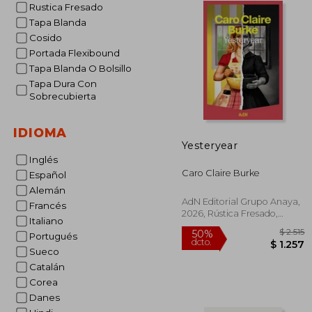
Rustica Fresado
Tapa Blanda
Cosido
Portada Flexibound
Tapa Blanda O Bolsillo
Tapa Dura Con
Sobrecubierta
IDIOMA
Yesteryear
Inglés
Caro Claire Burke
Español
Alemán
AdN Editorial Grupo Anaya,
Francés
2026, Rústica Fresado,
Italiano
Nuevo
Portugués
Sueco
Catalán
Corea
50%
Danes
dcto.
$ 