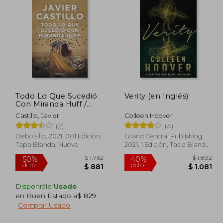
$ 1.624
$ 1.600
35%
35%
dcto.
dcto.
$ 812
$ 1.040
Todo Lo Que Sucedió
Verity (en Inglés)
Con Miranda Huff /
Everything That
Castillo, Javier
Colleen Hoover
Happened to Miranda
(2)
(4)
Huff
Debolsillo, 2021, 001 Edición,
Grand Central Publishing,
Tapa Blanda, Nuevo
2021, 1 Edición, Tapa Blanda,
Nuevo
Disponible
Usado
en Buen Estado a
$ 829
.
Comprar Usado