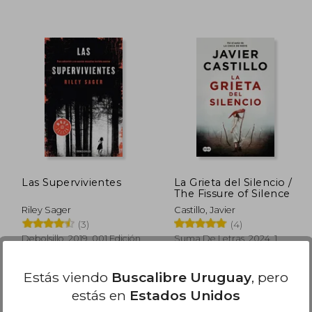
 1.620
$ 1.762
50%
40%
dcto.
dcto.
$ 810
$ 881
Las Supervivientes
La Grieta del Silencio /
The Fissure of Silence
Riley Sager
Castillo, Javier
(3)
(4)
Debolsillo, 2019, 001 Edición,
Suma De Letras, 2024, 1
Tapa Blanda, Nuevo
Edición, Tapa Blanda,
Nuevo
Estás viendo
Buscalibre Uruguay
, pero
estás en
Estados Unidos
Disponible
Usado