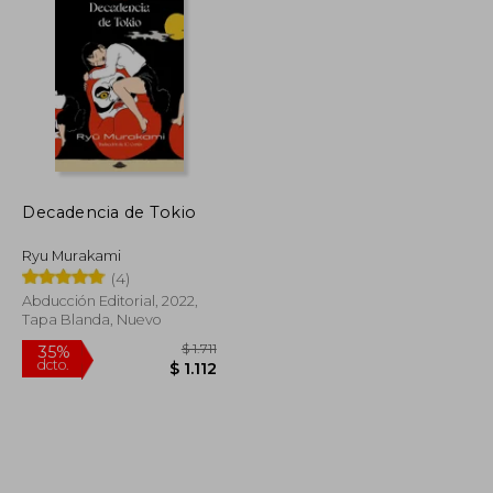
$ 931
$ 2.590
50%
dcto.
$ 605
$ 1.295
Decadencia de Tokio
Ryu Murakami
(4)
Abducción Editorial, 2022,
Tapa Blanda, Nuevo