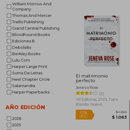
William Morrow And
Company
$
Thomas And Mercer
50%
dcto.
Trellis Publishing
Grand Central Publishing
Bloodhound Books
Ediciones B
Debolsillo
Berkley Books
Lulu Com
Harper Large Print
Suma De Letras
El matrimonio
Next Chapter Circle
perfecto
Salamandra
Jeneva Rose
Harper Paperbacks
(2)
VR Editoras, 2025, Tapa
Blanda, Nuevo
AÑO EDICIÓN
2026
2025