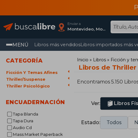
P
Enviar a
Montevideo, Montevideo
MENÚ
Libros más vendidos
Libros importados más v
Inicio
Libros
Ficción y te
CATEGORÍA
Libros de Thriller
Ficción Y Temas Afines
Thriller/Suspense
Encontramos 5.150 Libro
Thriller Psicológico
ENCUADERNACIÓN
Ver:
Libros Fí
Tapa Blanda
Tapa Dura
Estado:
Todos
N
Audio Cd
Mass Market Paperback