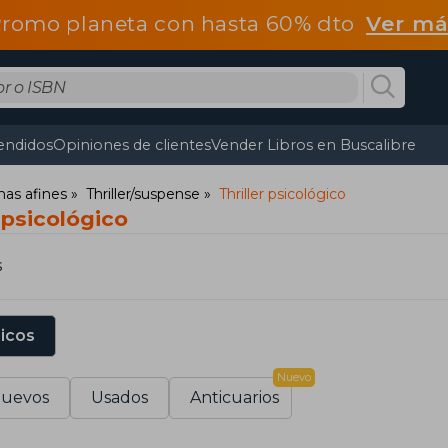
romo planeta con hasta 60% dto
Ver má
endidos
Opiniones de clientes
Vender Libros en Buscalibre
mas afines
Thriller/suspense
Thriller psicológico
 psicológico
s
sicos
Nuevo
uevos
Usados
Anticuarios