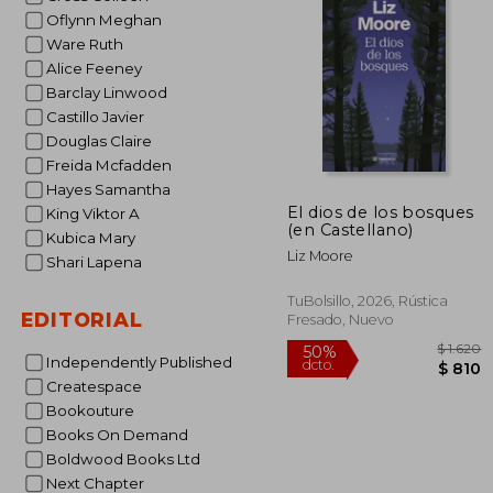
50%
Oflynn Meghan
dcto.
Ware Ruth
Alice Feeney
Barclay Linwood
Castillo Javier
Douglas Claire
Freida Mcfadden
Hayes Samantha
El dios de los bosques
King Viktor A
(en Castellano)
Kubica Mary
Liz Moore
Shari Lapena
TuBolsillo, 2026, Rústica
EDITORIAL
Fresado, Nuevo
Independently Published
Createspace
Bookouture
Books On Demand
Boldwood Books Ltd
Next Chapter