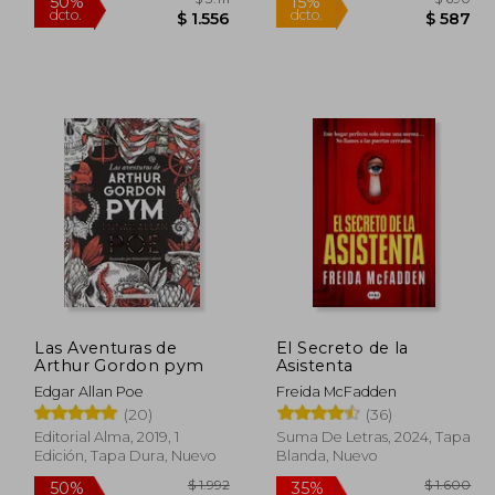
Rápido
Las Aventuras de
El Secreto de la
Arthur Gordon pym
Asistenta
$ 1.784
$ 3.111
50%
15%
Edgar Allan Poe
Freida McFadden
dcto.
dcto.
1.071
$ 1.556
(20)
(36)
Editorial Alma, 2019, 1
Suma De Letras, 2024, Tapa
Edición, Tapa Dura, Nuevo
Blanda, Nuevo