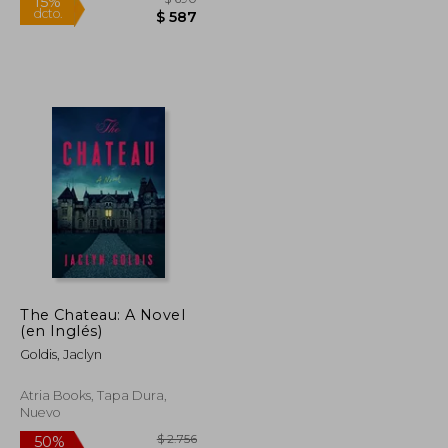
Nuevo
Rápido
The Chateau: A Novel
(en Inglés)
$ 690
$ 690
15%
Goldis, Jaclyn
dcto.
$ 587
$ 587
Atria Books, Tapa Dura,
Nuevo