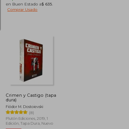
en Buen Estado a
$ 635
.
Comprar Usado
$ 1.766
$ 1.209
30%
dcto.
$ 1.148
$ 847
Crimen y Castigo (tapa
dura)
Fiódor M. Dostoievski
(8)
Plutón Ediciones, 2019, 1
Edición, Tapa Dura, Nuevo