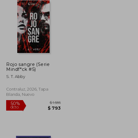
Rojo sangre (Serie
Mindf*ck #5)
S. T. Abby
Contraluz, 2026, Tapa
Blanda, Nuevo
$ 690
$ 1.585
50%
dcto.
$ 587
$ 793