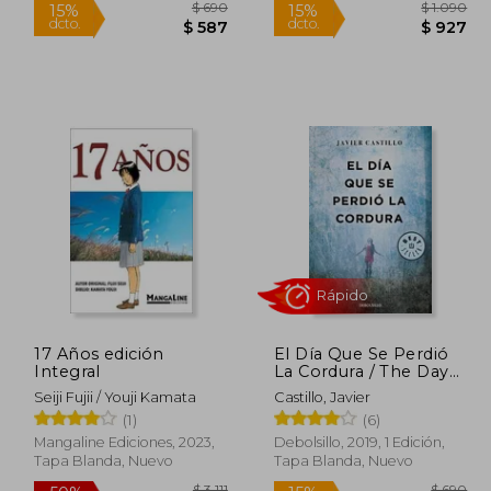
Rápido
Rápido
 1.480
$ 690
15%
15%
17 Años edición
El Día Que Se Perdió
dcto.
dcto.
$ 740
$ 587
Integral
La Cordura / The Day
Sanity Was Lost
Seiji Fujii / Youji Kamata
Castillo, Javier
(1)
(6)
Mangaline Ediciones, 2023,
Debolsillo, 2019, 1 Edición,
Tapa Blanda, Nuevo
Tapa Blanda, Nuevo