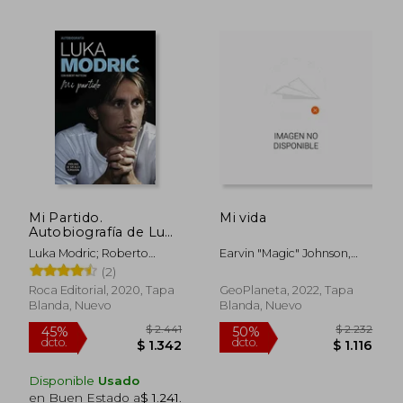
$ 1.195
$ 2.4
20%
45%
Mi Partido.
Mi vida
dcto.
dcto.
$ 956
$ 1.3
Autobiografía de Luka
Modric
Luka Modric; Roberto
Earvin "Magic" Johnson,
Mattioni
William Novak
(2)
Roca Editorial, 2020, Tapa
GeoPlaneta, 2022, Tapa
Blanda, Nuevo
Blanda, Nuevo
Disponible
Usado
en Buen Estado a
$ 1.241
.