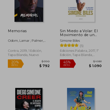
Memorias
Sin Miedo a Volar: El
Movimiento de un
Cuerpo, el Equilibrio
Odom, Lamar ; Palmer,
Simone Biles
de una Vida
Chris
(5)
Contra, 2019, 1 Edición,
Ediciones Palabra, 2017, 1ª
Tapa Blanda, Nuevo
Edición, Tapa Blanda,
Nuevo
$ 990
$ 1.
20%
45%
dcto.
dcto.
$ 792
$ 1.0