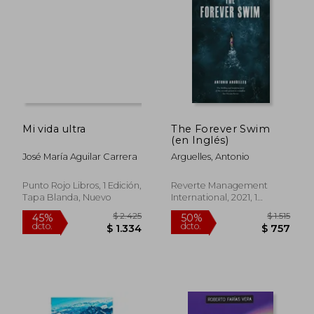
$ 2.403
$ 2.2
50%
45%
dcto.
dcto.
$ 1.201
$ 1.2
Mi vida ultra
The Forever Swim
(en Inglés)
José María Aguilar Carrera
Arguelles, Antonio
Punto Rojo Libros, 1 Edición,
Reverte Management
Tapa Blanda, Nuevo
International, 2021, 1
Edición, Tapa Blanda,
Nuevo