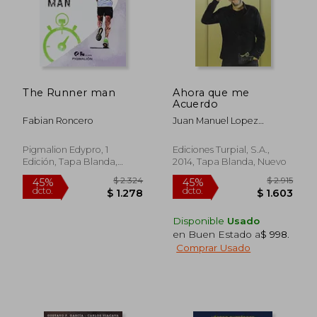
The Runner man
Ahora que me
Acuerdo
Fabian Roncero
Juan Manuel Lopez
Iturriaga
Pigmalion Edypro, 1
Ediciones Turpial, S.A.,
Edición, Tapa Blanda,
2014, Tapa Blanda, Nuevo
Nuevo
Disponible
Usado
en Buen Estado a
$ 998
.
$ 2.558
$ 2.4
45%
45%
Comprar Usado
dcto.
dcto.
$ 1.407
$ 1.3