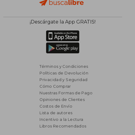
¡Descárgate la App GRATIS!
Términos y Condiciones
Políticas de Devolución
Privacidad y Seguridad
Cómo Comprar
Nuestras Formas de Pago
Opiniones de Clientes
Costos de Envío
$ 2.441
$ 2.2
45%
50%
dcto.
dcto.
$ 1.342
$ 1.1
Lista de autores
Incentivo a la Lectura
Libros Recomendados