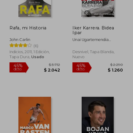
$ 2.782
$ 3.7
50%
45%
dcto.
dcto.
$ 1.391
$ 2.0
Rafa, mi Historia
Iker Karrera. Bidea
Ipar
John Carlin
Unai Ugartemendia
Zubeldia; Iker Karrera
(6)
Aranburu
Indicios, 2011, 1 Edición,
Desnivel, Tapa Blanda,
Tapa Dura,
Usado
Nuevo