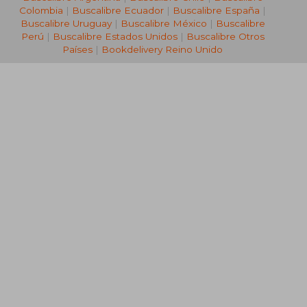
Colombia
|
Buscalibre Ecuador
|
Buscalibre España
|
Buscalibre Uruguay
|
Buscalibre México
|
Buscalibre
Perú
|
Buscalibre Estados Unidos
|
Buscalibre Otros
Países
|
Bookdelivery Reino Unido