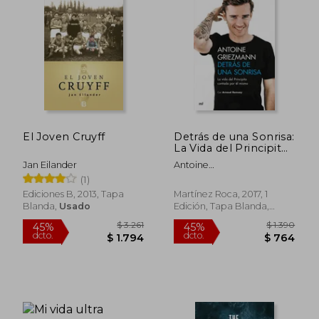
El Joven Cruyff
Detrás de una Sonrisa:
La Vida del Principito
Contada por él
Jan Eilander
Antoine
Mismo
Griezmann,Arnaud
(1)
Ramsay
Ediciones B, 2013, Tapa
Martínez Roca, 2017, 1
Blanda,
Usado
Edición, Tapa Blanda,
Usado