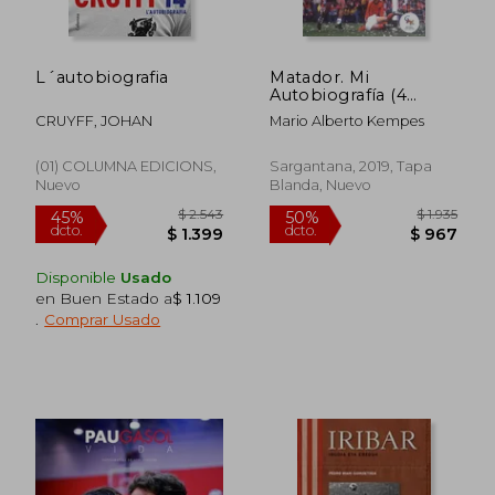
L´autobiografia
Matador. Mi
Autobiografía (4
edición)
CRUYFF, JOHAN
Mario Alberto Kempes
(01) COLUMNA EDICIONS,
Sargantana, 2019, Tapa
Nuevo
Blanda, Nuevo
$ 1.603
$ 6
50%
20%
dcto.
dcto.
$ 802
$ 5
Disponible
Usado
en Buen Estado a
$ 1.109
.
Comprar Usado