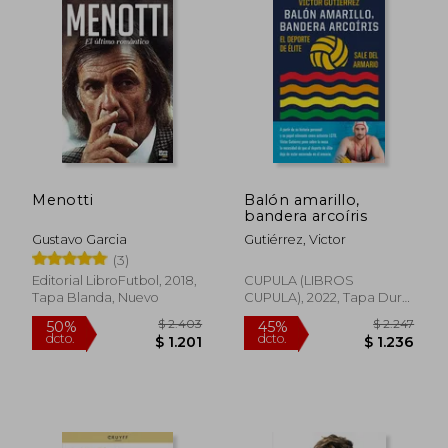
Menotti
Balón amarillo,
bandera arcoíris
Gustavo Garcia
Gutiérrez, Victor
(3)
Editorial LibroFutbol, 2018,
CUPULA (LIBROS
Tapa Blanda, Nuevo
CUPULA), 2022, Tapa Dura,
Nuevo
$ 2.324
$ 2.
45%
45%
dcto.
dcto.
$ 1.278
$ 1.6