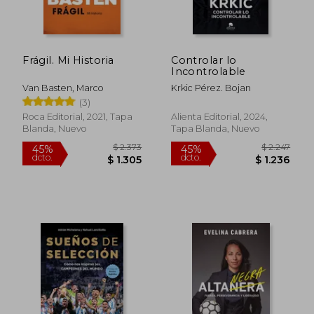
Frágil. Mi Historia
Controlar lo
$ 3.712
$ 2.2
45%
45%
Incontrolable
dcto.
dcto.
$ 2.042
$ 1.2
Van Basten, Marco
Krkic Pérez. Bojan
(3)
Roca Editorial, 2021, Tapa
Alienta Editorial, 2024,
Blanda, Nuevo
Tapa Blanda, Nuevo