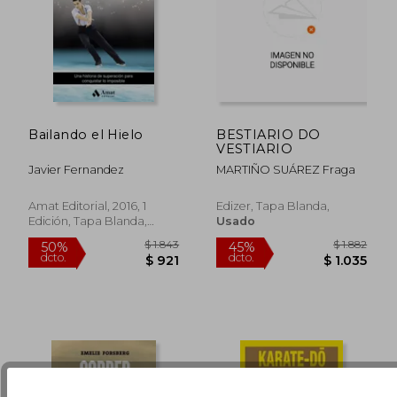
Bailando el Hielo
BESTIARIO DO
VESTIARIO
Javier Fernandez
MARTIÑO SUÁREZ Fraga
$ 3.238
$ 7.7
35%
45%
Amat Editorial, 2016, 1
Edizer, Tapa Blanda,
dcto.
dcto.
$ 2.105
$ 4.2
Edición, Tapa Blanda,
Usado
Nuevo