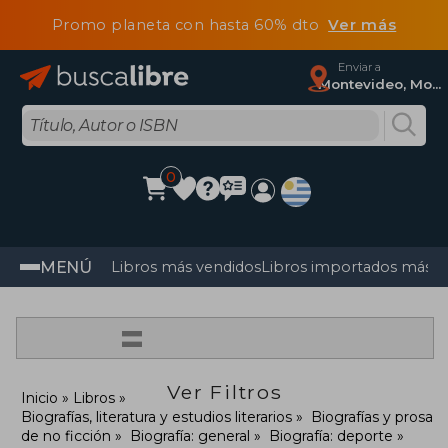
Promo planeta con hasta 60% dto
Ver más
Enviar a
Montevideo, Montevideo
0
MENÚ
Libros más vendidos
Libros importados más v
=
Ver Filtros
Inicio
Libros
Biografías, literatura y estudios literarios
Biografías y prosa
de no ficción
Biografía: general
Biografía: deporte