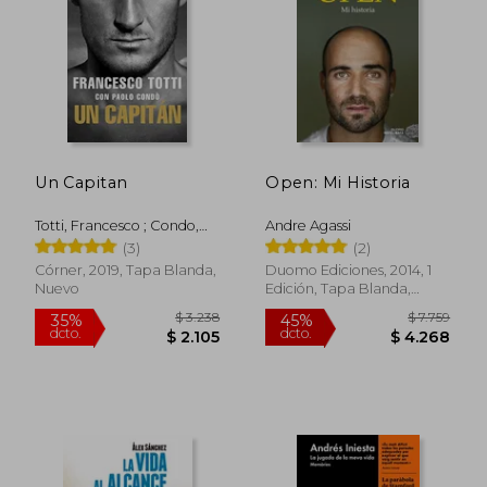
$ 2.425
$ 1.
45%
50%
dcto.
dcto.
$ 1.334
$ 7
Un Capitan
Open: Mi Historia
Totti, Francesco ; Condo,
Andre Agassi
Paolo
(3)
(2)
Córner, 2019, Tapa Blanda,
Duomo Ediciones, 2014, 1
Nuevo
Edición, Tapa Blanda,
Usado