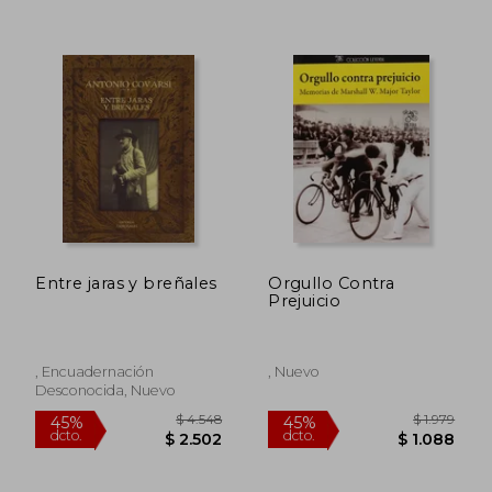
$ 890
$ 2.2
20%
45%
dcto.
dcto.
$ 712
$ 1.2
Entre jaras y breñales
Orgullo Contra
Prejuicio
, Encuadernación
, Nuevo
Desconocida, Nuevo