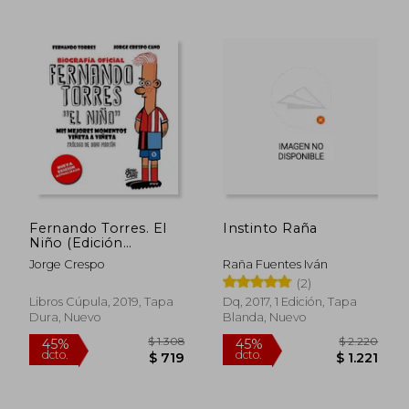
$ 2.403
$ 6
50%
20%
dcto.
dcto.
$ 1.201
$ 5
Fernando Torres. El
Instinto Raña
Niño (Edición
Actualizada): Mis
Jorge Crespo
Raña Fuentes Iván
Mejores Momentos
(2)
Viñeta a Viñeta
(Hobbies)
Libros Cúpula, 2019, Tapa
Dq, 2017, 1 Edición, Tapa
Dura, Nuevo
Blanda, Nuevo