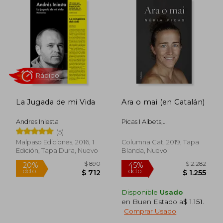
La Jugada de mi Vida
Ara o mai (en Catalán)
Andres Iniesta
Picas I Albets,
N&Uacute;Ria
(5)
Malpaso Ediciones, 2016, 1
Columna Cat, 2019, Tapa
Edición, Tapa Dura, Nuevo
Blanda, Nuevo
$ 2.461
$ 1.
45%
45%
dcto.
dcto.
$ 1.354
$ 8
Disponible
Usado
en Buen Estado a
$ 1.151
.
Comprar Usado