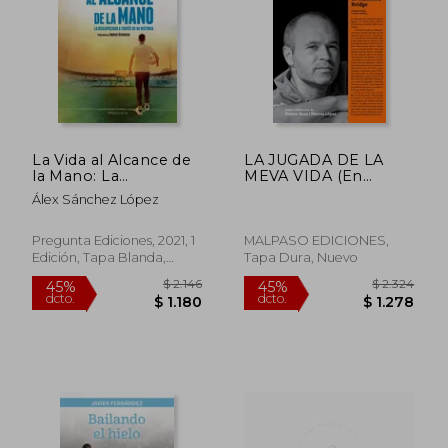
La Vida al Alcance de
LA JUGADA DE LA
la Mano: La
MEVA VIDA (En
$ 1.980
$ 1.
45%
45%
Discapacidad a Través
papel)
Álex Sánchez López
dcto.
dcto.
$ 1.089
$ 1.0
de mi Historia
Pregunta Ediciones, 2021, 1
MALPASO EDICIONES,
Edición, Tapa Blanda,
Tapa Dura, Nuevo
Nuevo