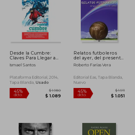
$ 3.261
$ 1.3
45%
45%
dcto.
dcto.
$ 1.794
$ 7
Desde la Cumbre:
Relatos futboleros
Claves Para Llegar a
del ayer, del presente
lo más Alto
y del mañana
Ismael Santos
Roberto Farías Vera
(Colección Relatos)
Plataforma Editorial, 2014,
Editorial Eas, Tapa Blanda,
Tapa Blanda,
Usado
Nuevo