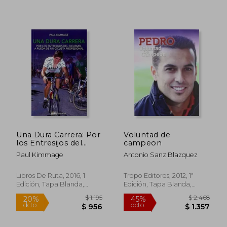
Una Dura Carrera: Por
Voluntad de
los Entresijos del
campeon
Ciclismo, a Rueda de
Paul Kimmage
Antonio Sanz Blazquez
un Ciclista Profesional
Rápido
Libros De Ruta, 2016, 1
Tropo Editores, 2012, 1ª
Edición, Tapa Blanda,
Edición, Tapa Blanda,
Nuevo
Nuevo