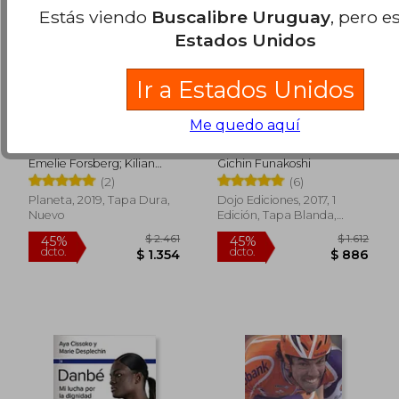
Estás viendo
Buscalibre Uruguay
, pero e
Estados Unidos
Ir a Estados Unidos
Me quedo aquí
Correr y Vivir
Karate-Do, mi
Camino:
Autobiografía
Emelie Forsberg; Kilian
Gichin Funakoshi
Jornet
(2)
(6)
Planeta, 2019, Tapa Dura,
Dojo Ediciones, 2017, 1
Nuevo
Edición, Tapa Blanda,
Nuevo
$ 2.146
$ 2.3
45%
45%
dcto.
dcto.
$ 1.180
$ 1.2