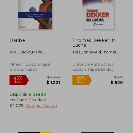
Danbe
Thomas Dekker: Mi
Lucha
Aya Cissoko,Marie
Thijs Zonneveld,Thomas
Desplechin
Dekker
Almed, 1 Edición, Tapa
Libros De Ruta, 2018, 1
Blanda, Nuevo
Edición, Tapa Blanda,
Nuevo
$ 1.843
$ 1.
50%
45%
Disponible
Usado
dcto.
dcto.
$ 921
$ 1.0
en Buen Estado a
$ 1.079
.
Comprar Usado