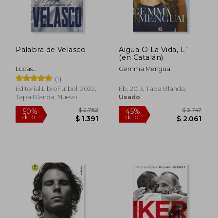
$ 2.373
$ 2.0
45%
45%
dcto.
dcto.
$ 1.305
$ 1.1
Palabra de Velasco
Aigua O La Vida, L`
(en Catalán)
Lucas
Gemma Mengual
Marinelli/Librofutbol.Com
(1)
Editorial LibroFutbol, 2022,
Eb, 2013, Tapa Blanda,
Tapa Blanda, Nuevo
Usado