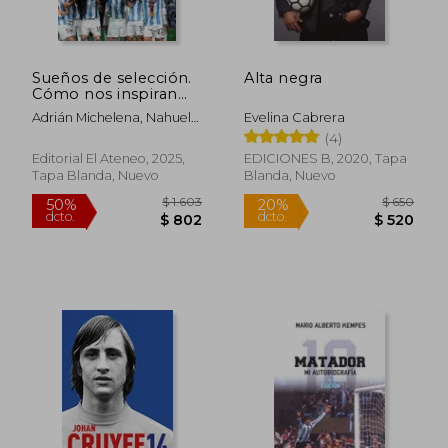
Sueños de selección.
Alta negra
Cómo nos inspiran
los campeones del
Adrián Michelena, Nahuel
Evelina Cabrera
mundo
$ 2.373
$ 2.2
Lanzillotta
45%
45%
(4)
dcto.
dcto.
$ 1.305
$ 1.2
Editorial El Ateneo, 2025,
EDICIONES B, 2020, Tapa
Tapa Blanda, Nuevo
Blanda, Nuevo