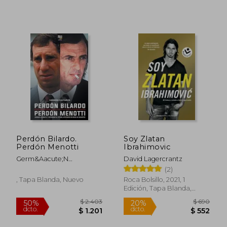
Perdón Bilardo.
Soy Zlatan
Perdón Menotti
Ibrahimovic
Germ&Aacute;N
David Lagercrantz
Casta&Ntilde;Os
(2)
, Tapa Blanda, Nuevo
Roca Bolsillo, 2021, 1
Edición, Tapa Blanda,
$ 2.220
$ 7
Nuevo
45%
20%
dcto.
dcto.
$ 1.221
$ 6