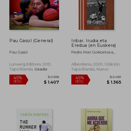
Pau Gasol (General)
Iribar. Irudia eta
Eredua (en Euskera)
Pau Gasol
Pedro Mari Goikoetxea;
Jose Angel Iribar
$ 2.543
$ 1.
45%
50%
Lunwerg Editores, 2013,
Alberdania, 2020, 1 Edición,
dcto.
dcto.
$ 1.399
$ 9
Tapa Blanda,
Usado
Tapa Blanda, Nuevo