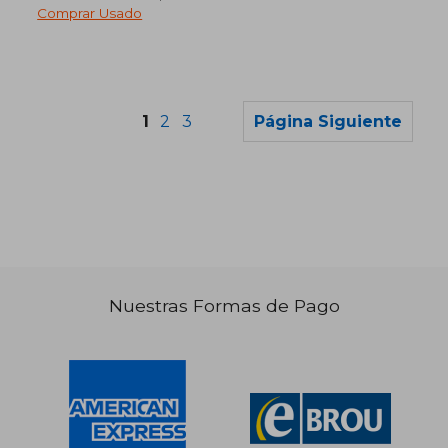
Comprar Usado
1
2
3
Página Siguiente
$ 4.548
$ 1.
45%
45%
dcto.
dcto.
$ 2.502
$ 1.0
Nuestras Formas de Pago