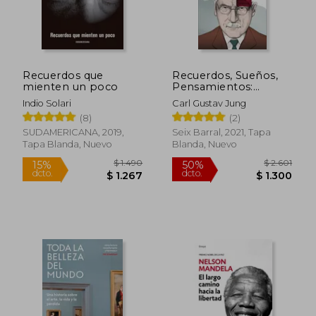
Recuerdos que
Recuerdos, Sueños,
mienten un poco
Pensamientos:
Memorias
Indio Solari
Carl Gustav Jung
(8)
(2)
SUDAMERICANA, 2019,
Seix Barral, 2021, Tapa
Tapa Blanda, Nuevo
Blanda, Nuevo
$ 1.490
$ 2.6
15%
50%
dcto.
dcto.
$ 1.267
$ 1.3