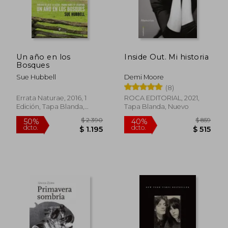
Un año en los
Inside Out. Mi historia
Bosques
Sue Hubbell
Demi Moore
(8)
Errata Naturae, 2016, 1
ROCA EDITORIAL, 2021,
Edición, Tapa Blanda,
Tapa Blanda, Nuevo
Nuevo
$ 1.762
$ 6
45%
15%
dcto.
dcto.
$ 969
$ 5