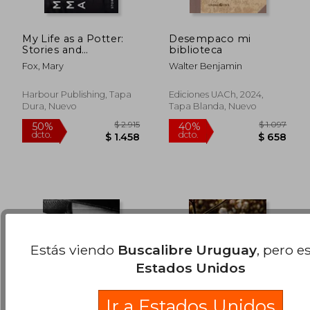
My Life as a Potter:
Desempaco mi
Stories and
biblioteca
Techniques (en
Fox, Mary
Walter Benjamin
Inglés)
$ 2.750
$ 1.
45%
15%
dcto.
dcto.
$ 1.512
$ 1.1
Harbour Publishing, Tapa
Ediciones UACh, 2024,
Dura, Nuevo
Tapa Blanda, Nuevo
Estás viendo
Buscalibre Uruguay
, pero e
Estados Unidos
Ir a Estados Unidos