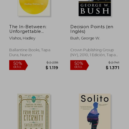
The In-Between:
Decision Points (en
Unforgettable
Inglés)
Encounters During
Vlahos, Hadley
Bush, George W.
Life's Final Moments
(en Inglés)
Ballantine Books, Tapa
Crown Publishing Group
Dura, Nuevo
(NY), 2010, 1 Edición, Tapa
Dura, Nuevo
$ 1.803
$ 1.
50%
50%
dcto.
dcto.
$ 901
$ 8