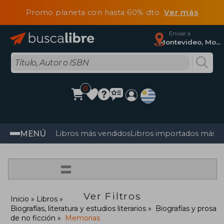
Promo planeta con hasta 60% dto
Ver más
Enviar a
Montevideo, Montevideo
0
MENÚ
Libros más vendidos
Libros importados más v
=
Ver Filtros
Inicio
Libros
Biografías, literatura y estudios literarios
Biografías y prosa
de no ficción
Memorias