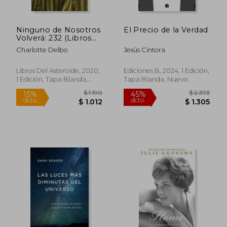
Ninguno de Nosotros
El Precio de la Verdad
Volverá: 232 (Libros
del Asteroide)
Charlotte Delbo
Jesús Cintora
$ 7.214
$ 1.
45%
50%
dcto.
dcto.
$ 3.968
$ 9
Libros Del Asteroide, 2020,
Ediciones B, 2024, 1 Edición,
1 Edición, Tapa Blanda,
Tapa Blanda, Nuevo
Nuevo