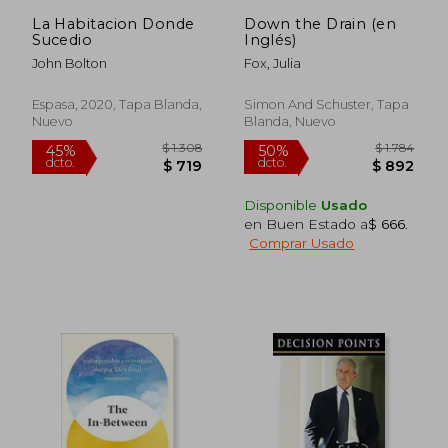
La Habitacion Donde
Down the Drain (en
Sucedio
Inglés)
John Bolton
Fox, Julia
Espasa, 2020, Tapa Blanda,
Simon And Schuster, Tapa
Nuevo
Blanda, Nuevo
Disponible
Usado
en Buen Estado a
$ 666
.
Comprar Usado
$ 1.831
$ 1.
50%
50%
dcto.
dcto.
$ 915
$ 9