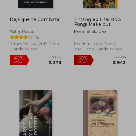
Deja que te Combata
Entangled Life: How
$ 1.384
$ 2.1
Fungi Make our
40%
45%
dcto.
dcto.
Worlds, Change our
$ 830
$ 1.1
Nathy Peluso
Merlin Sheldrake
Minds & Shape our
(5)
Futures (en Inglés)
Temas De Hoy, 2019, Tapa
Random House Trade,
Blanda, Nuevo
2021, Tapa Blanda, Nuevo
Rápido