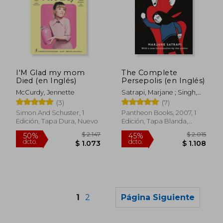
$ 2.238
$ 2.
50%
50%
dcto.
dcto.
$ 1.119
$ 1.3
I'M Glad my mom
The Complete
Died (en Inglés)
Persepolis (en Inglés)
McCurdy, Jennette
Satrapi, Marjane ; Singh,
Anjali
(3)
(7)
Simon And Schuster, 1
Pantheon Books, 2007, 1
Edición, Tapa Dura, Nuevo
Edición, Tapa Blanda,
Nuevo
1
2
Página Siguiente