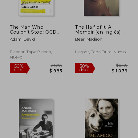
The Man Who
The Half of it: A
Couldn't Stop: OCD
Memoir (en Inglés)
and the True Story of
Adam, David
Beer, Madison
a Life Lost in Thought
(en Inglés)
Picador, Tapa Blanda,
Harper, Tapa Dura, Nuevo
Nuevo
$ 2.636
$ 2.4
45%
50%