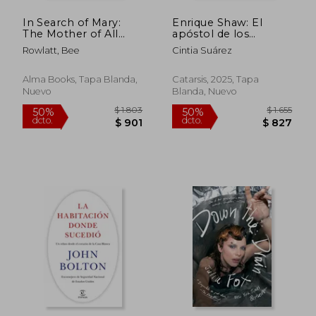
In Search of Mary:
Enrique Shaw: El
The Mother of All
apóstol de los
Journeys (en Inglés)
empresarios
Rowlatt, Bee
Cintia Suárez
Alma Books, Tapa Blanda,
Catarsis, 2025, Tapa
Nuevo
Blanda, Nuevo
$ 2.135
$ 1.
50%
45%
dcto.
dcto.
$ 1.067
$ 8