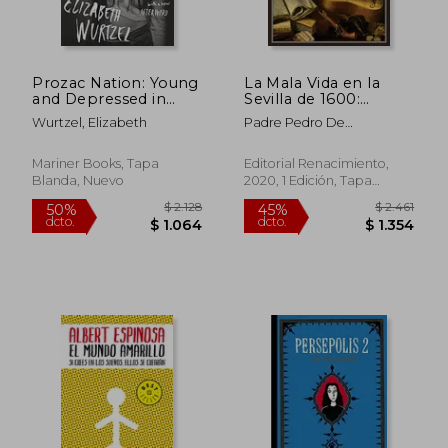
dcto.
dcto.
$ 587
$ 1.0
Prozac Nation: Young
La Mala Vida en la
and Depressed in
Sevilla de 1600:
America (en Inglés)
Memorias Secretas de
Wurtzel, Elizabeth
Padre Pedro De
un Jesuita. 1575-1610:
Le&Oacute;N
88 (Biblioteca de la
Memoria, Serie
Mariner Books, Tapa
Editorial Renacimiento,
Menor)
Blanda, Nuevo
2020, 1 Edición, Tapa
Blanda, Nuevo