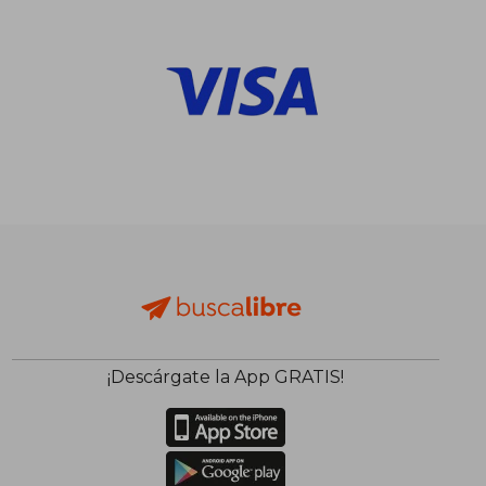
$ 1.784
$ 1.
50%
50%
dcto.
dcto.
$ 892
$ 9
¡Descárgate la App GRATIS!