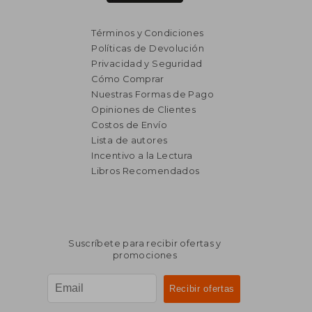
Términos y Condiciones
Políticas de Devolución
Privacidad y Seguridad
Cómo Comprar
Nuestras Formas de Pago
Opiniones de Clientes
Costos de Envío
Lista de autores
Incentivo a la Lectura
Libros Recomendados
$ 2.147
$ 2.0
50%
45%
dcto.
dcto.
$ 1.073
$ 1.1
Suscríbete para recibir ofertas y
promociones