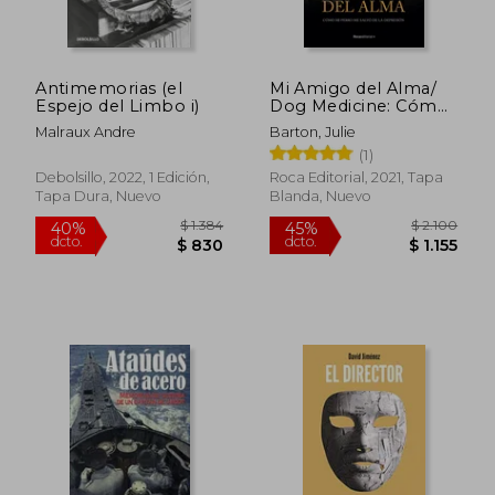
dcto.
dcto.
$ 1.450
$ 1.2
Antimemorias (el
Mi Amigo del Alma/
Espejo del Limbo i)
Dog Medicine: Cómo
Mi Perro Me Salvó de
Malraux Andre
Barton, Julie
la Depresión/ How
(1)
My Dog Saved Me
from Myself
Debolsillo, 2022, 1 Edición,
Roca Editorial, 2021, Tapa
Tapa Dura, Nuevo
Blanda, Nuevo