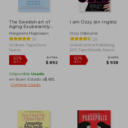
The Swedish art of
I am Ozzy (en Inglés)
Aging Exuberantly:
Life Wisdom From
Margareta Magnusson
Ozzy Osbourne
Someone who Will
(1)
(2)
(Probably) die Before
you (The Swedish art
Scribner, Tapa Dura,
Grand Central Publishing,
of Living & Dying
Nuevo
2011, Tapa Blanda, Nuevo
Series) (en Inglés)
Disponible
Usado
en Buen Estado a
$ 615
.
Comprar Usado