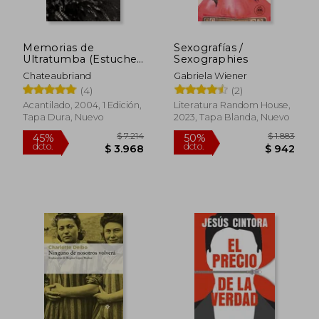
Memorias de
Sexografías /
$ 1.531
$ 1.7
50%
50%
Ultratumba (Estuche
Sexographies
dcto.
dcto.
$ 765
$ 8
2 Vols. )
Chateaubriand
Gabriela Wiener
(4)
(2)
Acantilado, 2004, 1 Edición,
Literatura Random House,
Tapa Dura, Nuevo
2023, Tapa Blanda, Nuevo