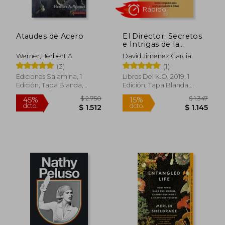
$ 1.966
$ 2.
50%
50%
dcto.
dcto.
$ 983
$ 1.0
Ataudes de Acero
El Director: Secretos
e Intrigas de la
Prensa Narrados por
Werner,Herbert A
David Jimenez Garcia
el Exdirector de el
(3)
(1)
Mundo
Ediciones Salamina, 1
Libros Del K.O, 2019, 1
Edición, Tapa Blanda,
Edición, Tapa Blanda,
Nuevo
Nuevo