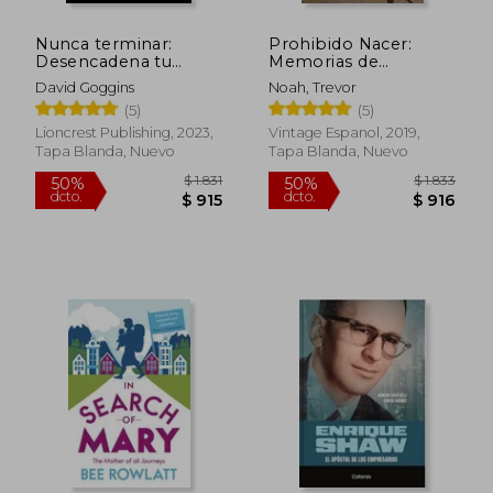
Nunca terminar:
Prohibido Nacer:
Desencadena tu
Memorias de
mente y gana la
Racismo, Rabia Y Risa.
David Goggins
Noah, Trevor
guerra interior
/ Born a Crime:
(5)
(5)
Stories from a South
African Childhood:
Lioncrest Publishing, 2023,
Vintage Espanol, 2019,
Memorias de
Tapa Blanda, Nuevo
Tapa Blanda, Nuevo
Racismo, Rabia Y Risa.
$ 2.915
$ 1.0
50%
40%
dcto.
dcto.
$ 1.458
$ 6