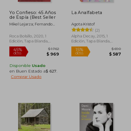
Yo Confieso: 45 Años
La Analfabeta
de Espía (Best Seller
Mikel Lejarza; Fernando
Agota Kristof
Rueda
(2)
Roca Bolsillo, 2020, 1
Alpha Decay, 2015, 1
Edición, Tapa Blanda,
Edición, Tapa Blanda,
Nuevo
Nuevo
$ 1.308
$ 1.
45%
50%
dcto.
dcto.
$ 719
$ 8
Disponible
Usado
en Buen Estado a
$ 627
.
Comprar Usado