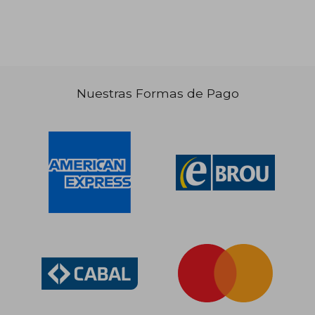
$ 1.811
$ 1.
50%
50%
dcto.
dcto.
$ 905
$ 9
Nuestras Formas de Pago