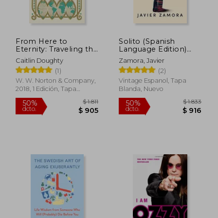
From Here to
Solito (Spanish
Eternity: Traveling the
Language Edition)
World to Find the
(Spanish Edition)
Caitlin Doughty
Zamora, Javier
Good Death (en
[Soft Cover ]
(1)
(2)
Inglés)
W. W. Norton & Company,
Vintage Espanol, Tapa
2018, 1 Edición, Tapa
Blanda, Nuevo
Blanda, Nuevo
$ 1.308
$ 1.7
45%
50%
dcto.
dcto.
$ 719
$ 8