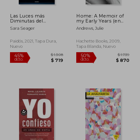
Las Luces más
Home: A Memoir of
Diminutas del
my Early Years (en
Universo: Una Historia
Inglés)
Sara Seager
Andrews, Julie
de Amor, Dolor y
Exoplanetas
(Contextos)
Paidós, 2021, Tapa Dura,
Hachette Books, 2009,
Nuevo
Tapa Blanda, Nuevo
$ 1.190
$ 2.3
15%
45%
dcto.
dcto.
$ 1.012
$ 1.3