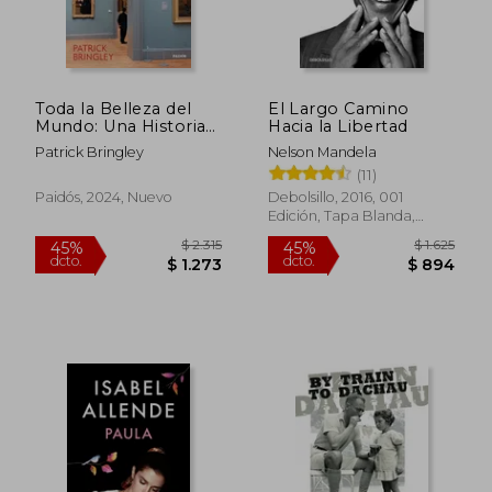
Toda la Belleza del
El Largo Camino
Mundo: Una Historia
Hacia la Libertad
Sobre el Arte, la Vida
Patrick Bringley
Nelson Mandela
y la Pérdida
(11)
Paidós, 2024, Nuevo
Debolsillo, 2016, 001
Edición, Tapa Blanda,
Nuevo
$ 2.315
$ 1.
45%
45%
dcto.
dcto.
$ 1.273
$ 8