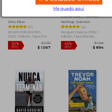
Me quedo aquí
Yo
Doce Años de
Esclavitud / Twelve
Years a Slave
John, Elton
Northup, Solomon
(11)
(4)
RESERVOIR BOOKS,
Penguin Clasicos, 2016, 1
2020, 1 Edición, Tapa Dura,
Edición, Tapa Blanda,
$ 622
$ 1.
40%
50%
Nuevo
Nuevo
dcto.
dcto.
$ 373
$ 9