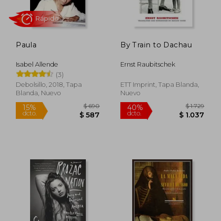
Paula
By Train to Dachau
Isabel Allende
Ernst Raubitschek
(3)
Debolsillo, 2018, Tapa
ETT Imprint, Tapa Blanda,
Blanda, Nuevo
Nuevo
Rápido
$ 690
$ 1.
15%
40%