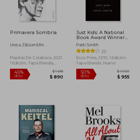
Primavera Sombría
Just Kids: A National
Book Award Winner
(en Inglés)
Unica Z&Uuml;Rn
Patti Smith
(5)
Pepitas De Calabaza, 2021,
Ecco Press, 2010, 1 Edición,
1 Edición, Tapa Blanda,
Tapa Blanda, Nuevo
Nuevo
$ 2.390
$ 8
50%
40%
dcto.
dcto.
$ 1.195
$ 5