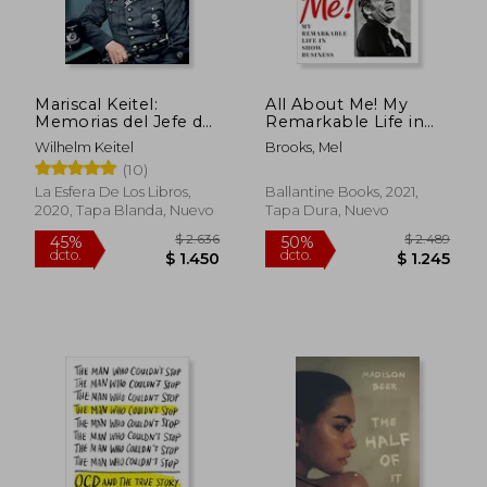
Mariscal Keitel:
All About Me! My
Memorias del Jefe del
Remarkable Life in
Alto Mando de la
Show Business (en
Wilhelm Keitel
Brooks, Mel
Wehrmacht. 1938-
Inglés)
(10)
1945
La Esfera De Los Libros,
Ballantine Books, 2021,
2020, Tapa Blanda, Nuevo
Tapa Dura, Nuevo
$ 1.618
$ 1.9
45%
50%
dcto.
dcto.
$ 890
$ 9