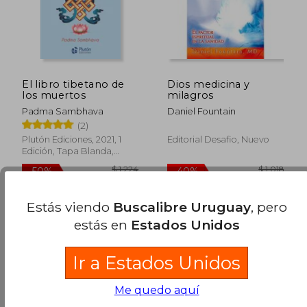
$ 365
$ 5.0
15%
40%
dcto.
dcto.
$ 310
$ 3.0
El libro tibetano de
Dios medicina y
los muertos
milagros
Padma Sambhava
Daniel Fountain
(2)
Plutón Ediciones, 2021, 1
Editorial Desafio, Nuevo
Edición, Tapa Blanda,
Nuevo
Estás viendo
Buscalibre Uruguay
, pero
estás en
Estados Unidos
Ir a Estados Unidos
Me quedo aquí