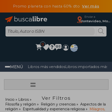
Promo planeta con hasta 60% dto
Ver más
Enviar a
Montevideo, Montevideo
0
MENÚ
Libros más vendidos
Libros importados más v
=
Ver Filtros
Inicio
Libros
Filosofía y religión
Religión y creencias
Aspectos de la
religión
Espiritualidad y experiencia religiosa
Milagros,