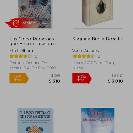
$ 2.171
$ 1.
45%
40%
dcto.
dcto.
$ 1.194
$ 7
Las Cinco Personas
Sagrada Biblia Dorada
que Encontraras en el
Cielo
Mitch Albom
Varios Autores
(4)
(4)
Editorial Oceano De
Lexus, 2017, Tapa Dura,
Mexico S.A. De C.V., 2010, 1
Nuevo
Edición, Tapa Blanda,
Nuevo
Rápido