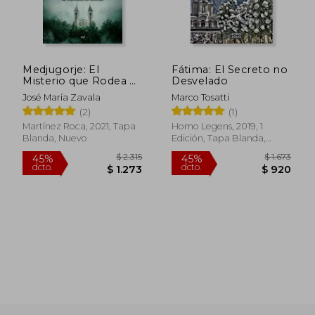
Medjugorje: El
Fátima: El Secreto no
Misterio que Rodea a
Desvelado
uno de los
José María Zavala
Marco Tosatti
Fenómenos más
(2)
(1)
Sorprendentes del
Catolicismo (no
Martínez Roca, 2021, Tapa
Homo Legens, 2019, 1
Ficción)
Blanda, Nuevo
Edición, Tapa Blanda,
$ 2.343
$ 3.2
45%
50%
Nuevo
dcto.
dcto.
$ 1.289
$ 1.6