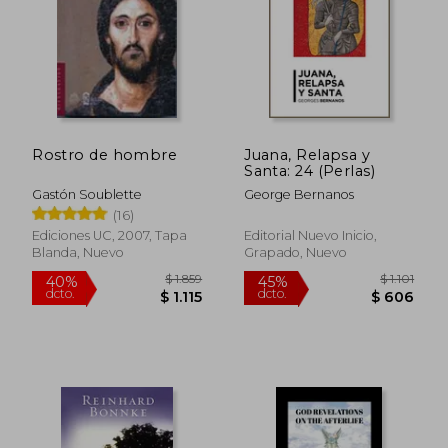
Rostro de hombre
Juana, Relapsa y
Santa: 24 (Perlas)
Gastón Soublette
George Bernanos
(16)
Ediciones UC, 2007, Tapa
Editorial Nuevo Inicio,
Blanda, Nuevo
Grapado, Nuevo
$ 1.859
$ 1.
40%
45%
dcto.
dcto.
$ 1.115
$ 6