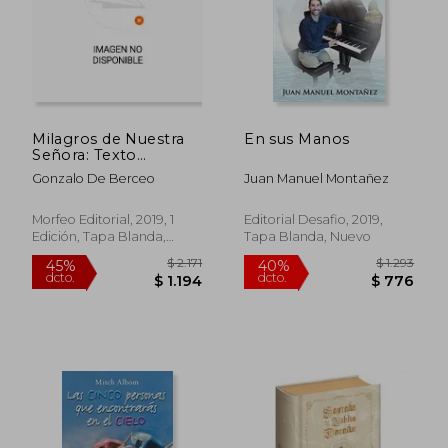
$ 1.070
$ 2.2
40%
50%
dcto.
dcto.
$ 642
$ 1.1
Milagros de Nuestra
En sus Manos
Señora: Texto
Adaptado al
Gonzalo De Berceo
Juan Manuel Montañez
Castellano Moderno
por Antonio Gálvez
Alcaide: 3 (Morfeo
Morfeo Editorial, 2019, 1
Editorial Desafio, 2019,
Clásicos)
Edición, Tapa Blanda,
Tapa Blanda, Nuevo
Nuevo