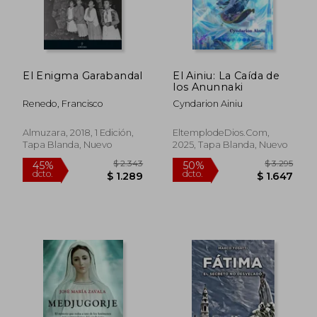
El Enigma Garabandal
El Ainiu: La Caída de
los Anunnaki
Renedo, Francisco
Cyndarion Ainiu
$ 1.287
$ 1.
45%
15%
dcto.
dcto.
$ 708
$ 1.1
Almuzara, 2018, 1 Edición,
EltemplodeDios.com,
Tapa Blanda, Nuevo
2025, Tapa Blanda, Nuevo