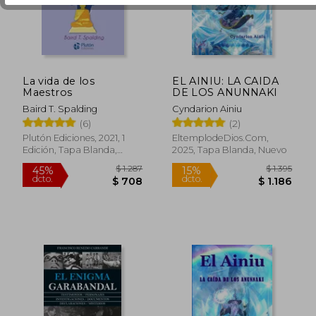
La vida de los
EL AINIU: LA CAIDA
$ 1.224
$ 1.
50%
40%
Maestros
DE LOS ANUNNAKI
dcto.
dcto.
$ 612
$ 6
Baird T. Spalding
Cyndarion Ainiu
(6)
(2)
Plutón Ediciones, 2021, 1
EltemplodeDios.com,
Edición, Tapa Blanda,
2025, Tapa Blanda, Nuevo
Nuevo