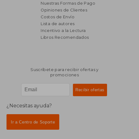
Nuestras Formas de Pago
Opiniones de Clientes
Costos de Envío
Lista de autores
Incentivo a la Lectura
$ 2.133
$ 4.3
50%
40%
Libros Recomendados
dcto.
dcto.
$ 1.066
$ 2.6
Suscríbete para recibir ofertas y
promociones
¿Necesitas ayuda?
Ir a Centro de Soporte