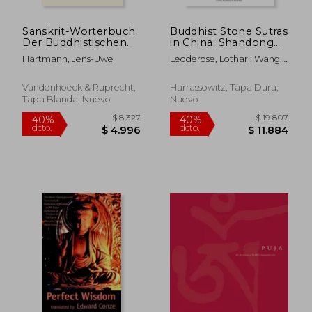
Sanskrit-Worterbuch
Buddhist Stone Sutras
Der Buddhistischen
in China: Shandong
Texte Aus Den
Province 2
Hartmann, Jens-Uwe
Ledderose, Lothar ; Wang,
Turfan-Funden.
Yongbo ; Wenzel, Claudia
Lieferung 27:
Nachtrage Zu
Vandenhoeck & Ruprecht,
Harrassowitz, Tapa Dura,
Akusala-Mula / A-Svas
Tapa Blanda, Nuevo
Nuevo
(en Alemán)
$ 1.370
$ 1.4
50%
40%
dcto.
dcto.
$ 685
$ 8