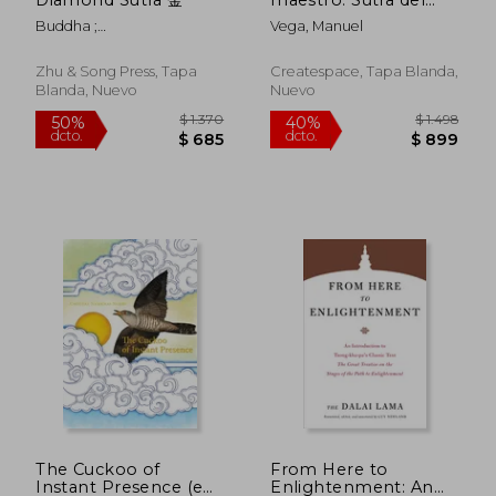
estrado
Buddha ;
Vega, Manuel
Kum&#257;raj&#299;va
Zhu & Song Press, Tapa
Createspace, Tapa Blanda,
Blanda, Nuevo
Nuevo
$ 2.685
$ 2.3
50%
40%
dcto.
dcto.
$ 1.343
$ 1.3
The Cuckoo of
From Here to
Instant Presence (en
Enlightenment: An