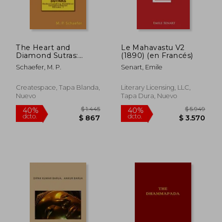
The Heart and
Le Mahavastu V2
$ 3.414
$ 1.7
50%
40%
Diamond Sutras:
(1890) (en Francés)
dcto.
dcto.
$ 1.707
$ 1.0
Understanding
Schaefer, M. P.
Senart, Emile
Buddhist
Enlightenment
Volume 1 (en Inglés)
Createspace, Tapa Blanda,
Literary Licensing, LLC,
Nuevo
Tapa Dura, Nuevo