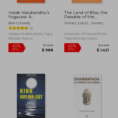
Inside Vasubandhu's
The Land of Bliss, the
Yogacara: A
Paradise of the
Practitioner's Guide
Buddha of
Ben Connelly
Gomez, Luis O. ; Gomez,
Measureless Light:
Luis O. ; Gomez, Luis O.
(1)
Sanskrit and Chinese
Versions of the
Wisdom Publications, Tapa
University Of Hawaii Press,
Sukhāvatīvyūha
Blanda, Nuevo
Tapa Blanda, Nuevo
Sutras (en Inglés)
$ 2.011
$ 2.2
40%
40%
dcto.
dcto.
$ 1.207
$ 1.3