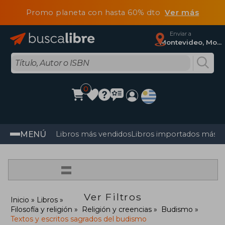
Promo planeta con hasta 60% dto
Ver más
Enviar a
Montevideo, Montevideo
0
MENÚ
Libros más vendidos
Libros importados más v
=
Ver Filtros
Inicio
Libros
Filosofía y religión
Religión y creencias
Budismo
Textos y escritos sagrados del budismo