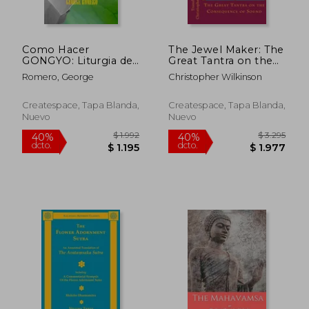
Como Hacer
The Jewel Maker: The
GONGYO: Liturgia del
Great Tantra on the
Budismo de Nichiren
Consequence of
Romero, George
Christopher Wilkinson
Daishonin
Sound
Createspace, Tapa Blanda,
Createspace, Tapa Blanda,
Nuevo
Nuevo
$ 2.993
$ 1.4
40%
40%
dcto.
dcto.
$ 1.796
$ 8