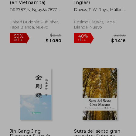
(en Vietnamita)
Inglés)
Ti&#7871;n, Nguy&#7877;n
Davids, T. W. Rhys ; Müller,
Minh
F. Max
United Buddhist Publisher,
Cosimo Classics, Tapa
Tapa Blanda, Nuevo
Blanda, Nuevo
$ 1.896
$ 2.6
50%
50%
dcto.
dcto.
$ 948
$ 1.3
Jin Gang Jing
Sutra del sexto gran
Diamond Sutra 金
maestro: Sutra del