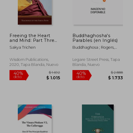
$ 2.238
$ 2.2
Freeing the Heart
Buddhaghosha's
and Mind: Part Three:
Parables (en Inglés)
Teachings of the
Sakya Trichen
Buddhaghosa ; Rogers,
Sakya Path (en
Henry Thomas
Inglés)
Wisdom Publications,
Legare Street Press, Tapa
2020, Tapa Blanda, Nuevo
Blanda, Nuevo