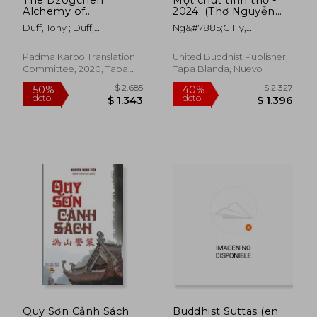
Alchemy of
2024: (Thơ Nguyễn
Accomplishment:
Ngọc Hy) (en
Duff, Tony ; Duff,
Ng&#7885;c Hy,
Heart Guidance on
Vietnamita)
Christopher
Nguy&#7877;n ;
the Practice
Nguy&#7877;n
Expressed in an Easy-
Padma Karpo Translation
United Buddhist Publisher,
Ng&#7885;c Hy
To-Understand way
Committee, 2020, Tapa
Tapa Blanda, Nuevo
$ 4.285
$ 2.3
40%
50%
(en Inglés)
Blanda, Nuevo
dcto.
dcto.
$ 2.571
$ 1.1
Quy Sơn Cảnh Sách
Buddhist Suttas (en