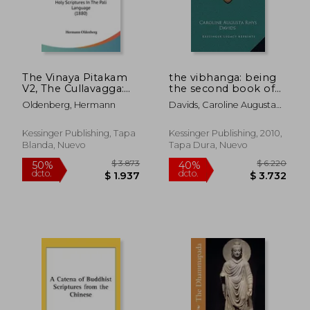
$ 1.692
$ 2.8
40%
40%
dcto.
dcto.
$ 1.015
$ 1.7
The Vinaya Pitakam
the vibhanga: being
V2, The Cullavagga:
the second book of
One Of The Principle
the abhidhamma
Oldenberg, Hermann
Davids, Caroline Augusta
Buddhist Holy
pitaka (1904) (en
Rhys
Scriptures In The Pali
Inglés)
Language (1880)
Kessinger Publishing, Tapa
Kessinger Publishing, 2010,
Blanda, Nuevo
Tapa Dura, Nuevo