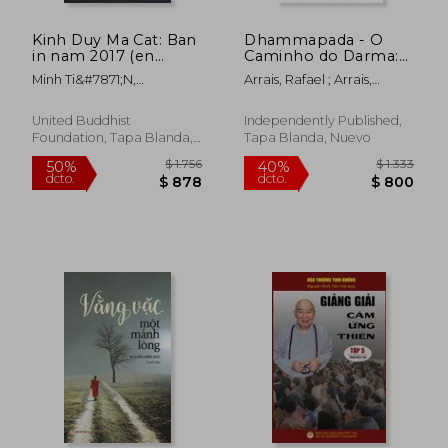
Kinh Duy Ma Cat: Ban
Dhammapada - O
in nam 2017 (en
Caminho do Darma:
Vietnamita)
Uma nova tradução
Minh Ti&#7871;n,
Arrais, Rafael ; Arrais,
(en Portugués)
Nguy&#7877;n
Rafael
United Buddhist
Independently Published,
Foundation, Tapa Blanda,
Tapa Blanda, Nuevo
Nuevo
$ 1.646
$ 2.3
40%
40%
dcto.
dcto.
$ 988
$ 1.4