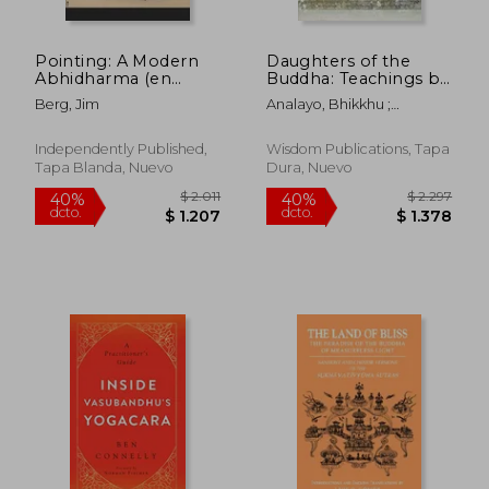
Pointing: A Modern
Daughters of the
Abhidharma (en
Buddha: Teachings by
Inglés)
Ancient Indian
Berg, Jim
Analayo, Bhikkhu ;
Women (en Inglés)
Dhammananda, Bhikkhuni
Independently Published,
Wisdom Publications, Tapa
Tapa Blanda, Nuevo
Dura, Nuevo
$ 3.073
$ 1.
50%
40%
dcto.
dcto.
$ 1.536
$ 9