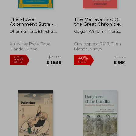
The Flower
The Mahavamsa: Or
Adornment Sutra -
the Great Chronicle
Volume Three: An
of Srilanka (en Inglés)
Dharmamitra, Bhikshu ;
Geiger, Wilhelm ; Thera,
Annotated
S&#769;iks&#803;a&#772;nanda,
Mahanama
Translation of the
Tripitaka
AvataṂSaka Sutra
Kalavinka Press, Tapa
Createspace, 2018, Tapa
With a Commentarial
Blanda, Nuevo
Blanda, Nuevo
Synopsis of the
Flower Adornment
Sutra (Kalavinka
Buddhist Classics) (en
Inglés)
$ 1.992
$ 3.2
40%
40%
dcto.
dcto.
$ 1.195
$ 1.9