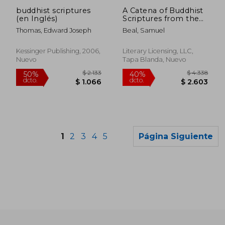
dcto.
dcto.
$ 4.996
$ 11.8
buddhist scriptures
A Catena of Buddhist
(en Inglés)
Scriptures from the
Chinese (en Inglés)
Thomas, Edward Joseph
Beal, Samuel
Kessinger Publishing, 2006,
Literary Licensing, LLC,
Nuevo
Tapa Blanda, Nuevo
1
2
3
4
5
Página Siguiente