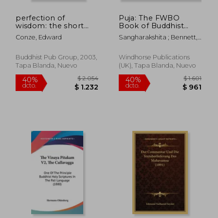
perfection of
Puja: The FWBO
wisdom: the short
Book of Buddhist
prajanaapaaramitaa
Devotional Texts (en
Conze, Edward
Sangharakshita ; Bennett,
texts (en Inglés)
Inglés)
A. A. G. ; Dhammadinna
Buddhist Pub Group, 2003,
Windhorse Publications
Tapa Blanda, Nuevo
(UK), Tapa Blanda, Nuevo
$ 2.698
$ 1.
50%
40%
dcto.
dcto.
$ 1.349
$ 1.1