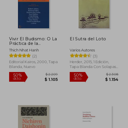
Vivir El Budismo: O La
El Sutra del Loto
Práctica de la
Atención Plena
Thich Nhat Hanh
Varios Autores
(2)
(3)
Editorial Kairos, 2000, Tapa
Herder, 2015, 1 Edición,
Blanda, Nuevo
Tapa Blanda Con Solapas,
Nuevo
$ 2.209
$ 2.3
50%
50%
dcto.
dcto.
$ 1.105
$ 1.1