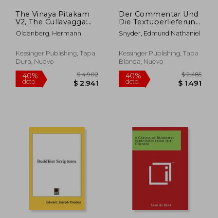
The Vinaya Pitakam
Der Commentar Und
V2, The Cullavagga:
Die Textuberlieferung
One Of The Principle
Des Mahavamsa
Oldenberg, Hermann
Snyder, Edmund Nathaniel
Buddhist Holy
(1891) (en Alemán)
Scriptures In The Pali
Language (1880)
Kessinger Publishing, Tapa
Kessinger Publishing, Tapa
Dura, Nuevo
Blanda, Nuevo
$ 8.327
$ 19.8
40%
40%