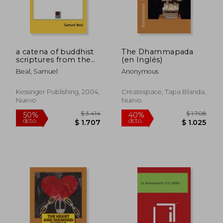
$ 3.873
$ 6.2
50%
40%
dcto.
dcto.
$ 1.937
$ 3.7
a catena of buddhist
The Dhammapada
scriptures from the
(en Inglés)
chinese (en Inglés)
Beal, Samuel
Anonymous
Kessinger Publishing, 2004,
Createspace, Tapa Blanda,
Nuevo
Nuevo