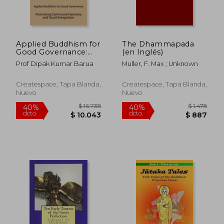
Applied Buddhism for
The Dhammapada
Good Governance:
(en Inglés)
Promoting
Prof Dipak Kumar Barua
Muller, F. Max ; Unknown
Communal Harmony
$ 1.445
$ 5.9
40%
40%
and Social Integration
dcto.
dcto.
$ 867
$ 3.5
(Volume 5)
Createspace, Tapa Blanda,
Createspace, Tapa Blanda,
Nuevo
Nuevo