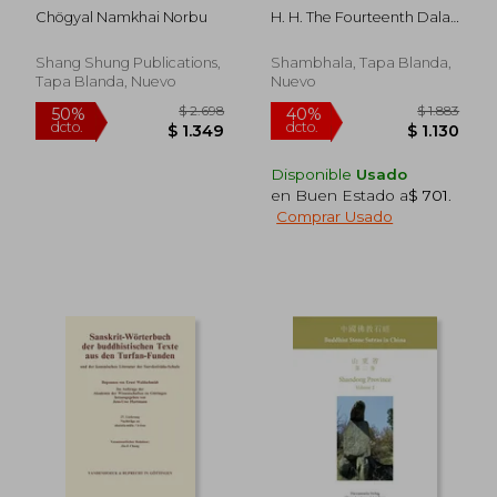
Inglés)
Introduction to
Chögyal Namkhai Norbu
H. H. The Fourteenth Dalai
Tsong-Kha-Pa's
Lama ; Newland, Guy
Classic Text the Great
Treatise on the
Shang Shung Publications,
Shambhala, Tapa Blanda,
Stages of the Path to
Tapa Blanda, Nuevo
Nuevo
Enlightenment (en
Inglés)
Disponible
Usado
en Buen Estado a
$ 701
.
Comprar Usado
$ 2.159
$ 2.3
50%
40%
dcto.
dcto.
$ 1.080
$ 1.4