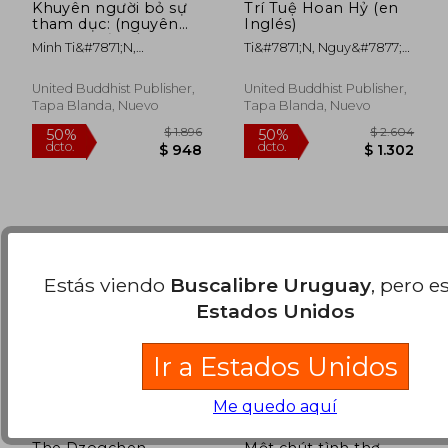
Khuyên người bỏ sự
Trí Tuệ Hoan Hỷ (en
tham dục: (nguyên
Inglés)
tác Dục hải hồi
Minh Ti&#7871;n,
Ti&#7871;n, Nguy&#7877;n
cuồng) (en
$ 1.680
$ 4.0
Nguy&#7877;n
Minh ; Trinh, Di&#7879;u
50%
50%
Vietnamita)
dcto.
dcto.
H&#7841;nh Giao
$ 840
$ 2.0
United Buddhist Publisher,
United Buddhist Publisher,
Tapa Blanda, Nuevo
Tapa Blanda, Nuevo
Estás viendo
Buscalibre Uruguay
, pero e
Estados Unidos
Ir a Estados Unidos
Me quedo aquí
The Dzogchen
Một chút tình thơ -