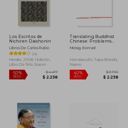
Los Escritos de
Translating Buddhist
Nichiren Daishonin
Chinese: Problems
and Prospects (en
Libros De Carlos Rubio
Meisig, Konrad
Inglés)
(4)
Herder, 2008, 1 Edición,
Harrassowitz, Tapa Blanda,
Libro De Tela, Nuevo
Nuevo
$ 4.477
$ 3.7
50%
40%
dcto.
dcto.