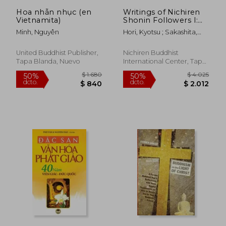
$ 878
$ 8
Hoa nhẫn nhục (en
Writings of Nichiren
Vietnamita)
Shonin Followers I:
Volume 6 (en Inglés)
Minh, Nguyên
Hori, Kyotsu ; Sakashita,
Jay ; Warner, Shinkyo
United Buddhist Publisher,
Nichiren Buddhist
Tapa Blanda, Nuevo
International Center, Tapa
Blanda, Nuevo