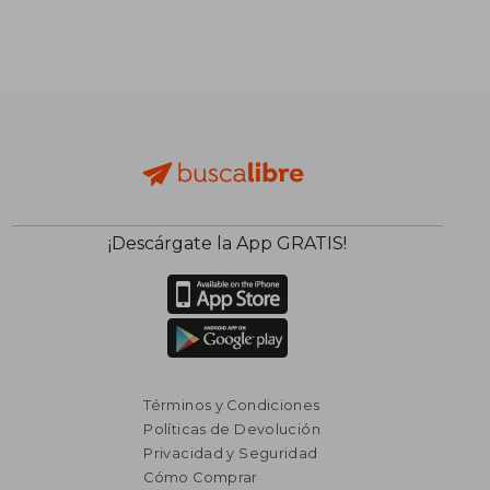
$ 4.902
$ 2.4
40%
40%
dcto.
dcto.
$ 2.941
$ 1.4
¡Descárgate la App GRATIS!
Términos y Condiciones
Políticas de Devolución
Privacidad y Seguridad
Cómo Comprar