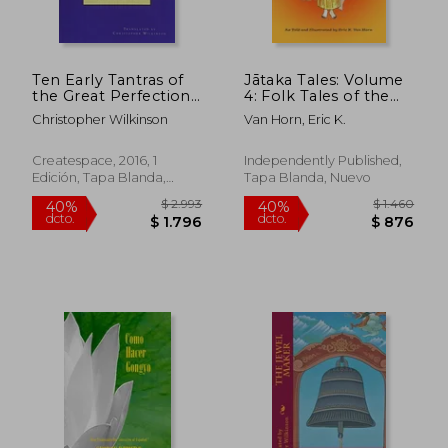
Ten Early Tantras of
Jātaka Tales: Volume
the Great Perfection:
4: Folk Tales of the
A Basket of
Buddha's Previous
Christopher Wilkinson
Van Horn, Eric K.
Diamonds (en Inglés)
Lives (en Inglés)
Createspace, 2016, 1
Independently Published,
Edición, Tapa Blanda,
Tapa Blanda, Nuevo
$ 16.738
$ 1.
40%
40%
Nuevo
dcto.
dcto.
$ 10.043
$ 8