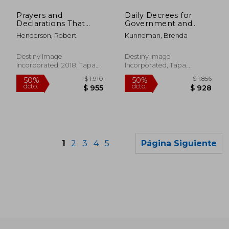
50%
50%
dcto.
dcto.
$ 1.169
$ 1.0
Prayers and
Daily Decrees for
Declarations That
Government and
Open the Courts of
Nations: Raise Your
Henderson, Robert
Kunneman, Brenda
Heaven (en Inglés)
Voice, Agree with
Heaven, and Shift
Your Nation (en
Destiny Image
Destiny Image
Inglés)
Incorporated, 2018, Tapa
Incorporated, Tapa
Dura, Nuevo
Blanda, Nuevo
1
2
3
4
5
Página Siguiente