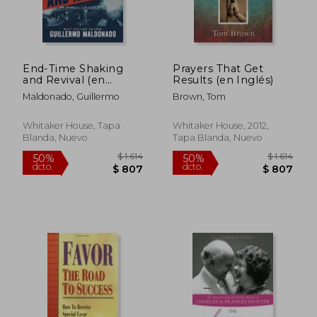
End-Time Shaking
Prayers That Get
and Revival (en
Results (en Inglés)
Inglés)
Maldonado, Guillermo
Brown, Tom
$ 1.121
$ 1.
40%
40%
dcto.
dcto.
$ 673
$ 6
Whitaker House, Tapa
Whitaker House, 2012,
Blanda, Nuevo
Tapa Blanda, Nuevo