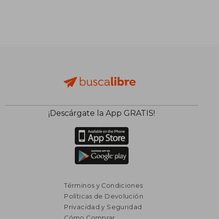
$ 2.005
$ 1.
50%
50%
dcto.
dcto.
$ 1.002
$ 7
¡Descárgate la App GRATIS!
Términos y Condiciones
Políticas de Devolución
Privacidad y Seguridad
Cómo Comprar