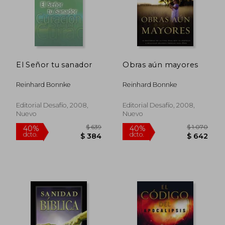
dcto.
dcto.
$ 673
$ 3
El Señor tu sanador
Obras aún mayores
Reinhard Bonnke
Reinhard Bonnke
Editorial Desafío, 2008,
Editorial Desafío, 2008,
Nuevo
Nuevo