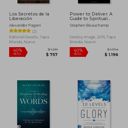
Los Secretos de la
Power to Deliver: A
Liberación
Guide to Spiritual
Warfare and Freedom
Alexander Pagani
Stephen Beauchamp
(en Inglés)
(2)
Editorial Desafio, Tapa
Destiny Image, 2015, Tapa
Blanda, Nuevo
Blanda, Nuevo
$ 1.571
$ 6
50%
40%
dcto.
dcto.
$ 785
$ 3