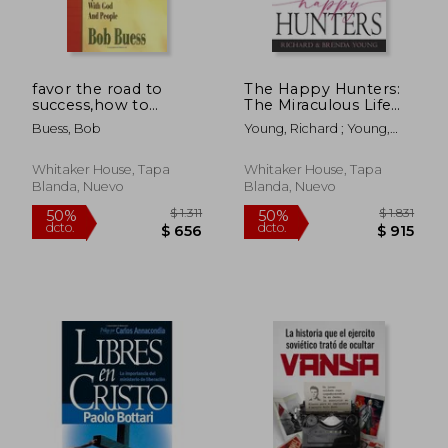
favor the road to
The Happy Hunters:
success,how to
The Miraculous Life
receive special favor
and Healing Ministry
Buess, Bob
Young, Richard ; Young,
with god and people
of Charles and
Brenda ; Hickey, Marilyn
(en Inglés)
Frances Hunter (en
Inglés)
Whitaker House, Tapa
Whitaker House, Tapa
Blanda, Nuevo
Blanda, Nuevo
$ 1.614
$ 1.
50%
50%
dcto.
dcto.
$ 807
$ 8