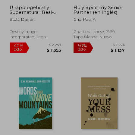
Unapologetically
Holy Spirit my Senior
$ 2.082
$ 2.
40%
40%
Supernatural: Real-
Partner (en Inglés)
dcto.
dcto.
$ 1.249
$ 1.3
World
Stott, Darren
Cho, Paul Y.
Empowerment for
Out of This World
Miracles (en Inglés)
Destiny Image
Charisma House, 1989,
Incorporated, Tapa
Tapa Blanda, Nuevo
Blanda, Nuevo