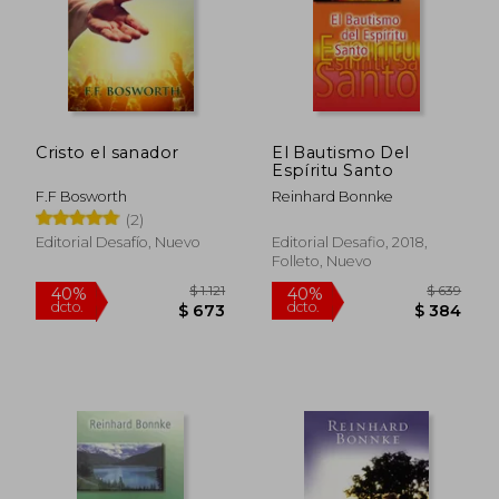
Cristo el sanador
El Bautismo Del
Espíritu Santo
F.F Bosworth
Reinhard Bonnke
(2)
Editorial Desafío, Nuevo
Editorial Desafio, 2018,
Folleto, Nuevo
$ 1.121
$ 6
40%
40%