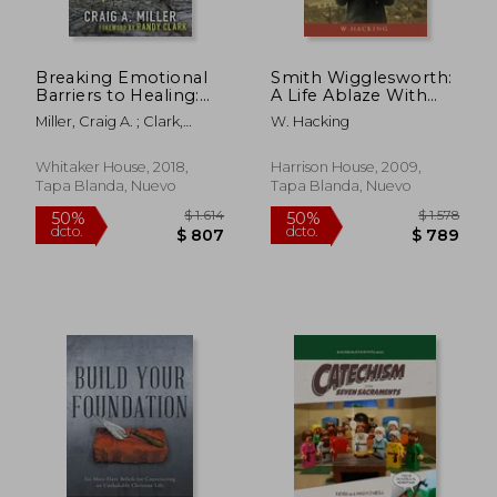
Breaking Emotional
Smith Wigglesworth:
Barriers to Healing:
A Life Ablaze With
Understanding the
the Power of god (en
Miller, Craig A. ; Clark,
W. Hacking
Mind-Body
Inglés)
Randy
Connection to Your
Illness (en Inglés)
Whitaker House, 2018,
Harrison House, 2009,
Tapa Blanda, Nuevo
Tapa Blanda, Nuevo
$ 1.910
$ 2.2
50%
50%
dcto.
dcto.
$ 955
$ 1.1