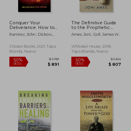
Conquer Your
The Definitive Guide
Deliverance: How to
to the Prophetic:
Live a Life of Total
God's Gift for you and
Ramirez, John ; Dickow,
Ames, Joni ; Goll, James W.
Freedom (en Inglés)
the Church (en
Gregory
Inglés)
$ 1.571
$ 2.0
50%
40%
Chosen Books, 2021, Tapa
Whitaker House, 2018,
dcto.
dcto.
$ 785
$ 1.2
Blanda, Nuevo
Tapa Blanda, Nuevo