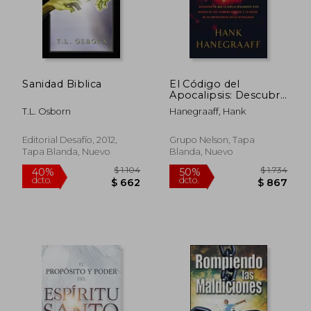
$ 639
$ 1.0
40%
40%
dcto.
dcto.
$ 384
$ 6
Sanidad Biblica
El Código del
Apocalipsis: Descubra
Lo Que La Biblia
T.L. Osborn
Hanegraaff, Hank
Realmente Dice
Acerca de Los
Tiempos Finales Y La
Editorial Desafío, 2012,
Grupo Nelson, Tapa
Razón de Su
Tapa Blanda, Nuevo
Blanda, Nuevo
Importancia En La
Actualidad