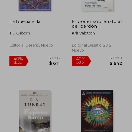
La buena vida
El poder sobrenatural
del perdón
T.L. Osborn
Kris Valotton
Editorial Desafío, Nuevo
Editorial Desafío, 2012,
Nuevo
$ 1.493
$ 9
50%
40%
dcto.
dcto.
$ 747
$ 5