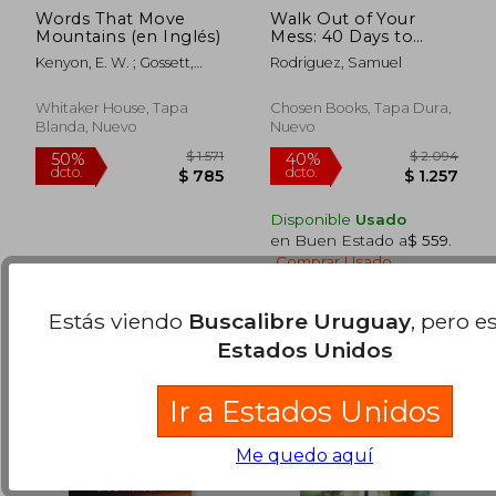
Words That Move
Walk Out of Your
Mountains (en Inglés)
Mess: 40 Days to
Seeing God's Miracles
Kenyon, E. W. ; Gossett,
Rodriguez, Samuel
at Work in Your Life
$ 2.347
$ 2.3
Don
40%
40%
(en Inglés)
dcto.
dcto.
$ 1.408
$ 1.3
Whitaker House, Tapa
Chosen Books, Tapa Dura,
Blanda, Nuevo
Nuevo
Disponible
Usado
en Buen Estado a
$ 559
.
Comprar Usado
Estás viendo
Buscalibre Uruguay
, pero e
Estados Unidos
Ir a Estados Unidos
Me quedo aquí