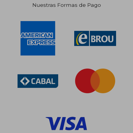
Nuestras Formas de Pago
$ 1.403
$ 1.
50%
50%
dcto.
dcto.
$ 701
$ 9