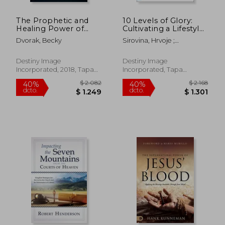
The Prophetic and
10 Levels of Glory:
Healing Power of
Cultivating a Lifestyle
Your Words: Creating
of Face-To-Face
Dvorak, Becky
Sirovina, Hrvoje ;
an Atmosphere for
Encounters With god
Henderson, Robert
the Miraculous (en
(en Inglés)
Inglés)
Destiny Image
Destiny Image
Incorporated, 2018, Tapa
Incorporated, Tapa
Blanda, Nuevo
Blanda, Nuevo
$ 1.261
$ 1.9
40%
40%