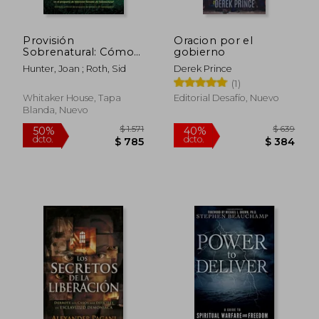
Provisión
Oracion por el
Sobrenatural: Cómo
gobierno
Vivir En Libertad
Hunter, Joan ; Roth, Sid
Derek Prince
Financiera
(1)
Whitaker House, Tapa
Editorial Desafío, Nuevo
Blanda, Nuevo
$ 794
$ 9
40%
40%
dcto.
dcto.
$ 477
$ 5