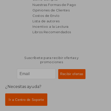
Nuestras Formas de Pago
Opiniones de Clientes
Costos de Envío
Lista de autores
Incentivo a la Lectura
$ 1.910
$ 1.
50%
50%
Libros Recomendados
dcto.
dcto.
$ 955
$ 9
Suscríbete para recibir ofertas y
promociones
¿Necesitas ayuda?
Ir a Centro de Soporte