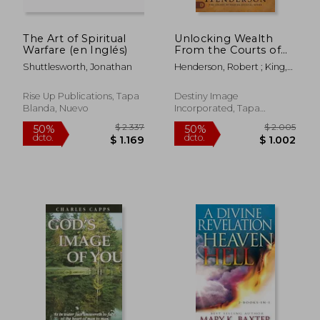
The Art of Spiritual
Unlocking Wealth
Warfare (en Inglés)
From the Courts of
Heaven: Securing
Shuttlesworth, Jonathan
Henderson, Robert ; King,
Biblical Prosperity for
Patricia
Kingdom
Advancement and
Rise Up Publications, Tapa
Destiny Image
Generational Blessing
Blanda, Nuevo
Incorporated, Tapa
(en Inglés)
Blanda, Nuevo
$ 1.614
$ 1.
50%
50%
dcto.
dcto.
$ 807
$ 7