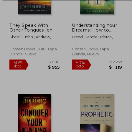
They Speak With
Understanding Your
Other Tongues (en
Dreams: How to
$ 2.258
$ 2.2
Inglés)
Unlock the Meaning
40%
50%
Sherrill, John ; Andrew,
Freed, Sandie ; Pierce,
dcto.
dcto.
of God's Messages
$ 1.355
$ 1.1
Brother
Chuck
(en Inglés)
Chosen Books, 2018, Tapa
Chosen Books, Tapa
Blanda, Nuevo
Blanda, Nuevo