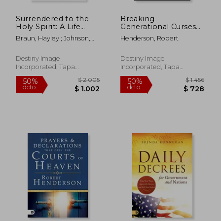
Surrendered to the
Breaking
Holy Spirit: A Life
Generational Curses
Saturated in the
from the Courts of
Braun, Hayley ; Johnson,
Henderson, Robert
Presence of God (en
Heaven: Annulling
Bill ; Koulianos, Michael
Inglés)
Demonic Covenants
in Your Bloodline (en
Destiny Image
Destiny Image
Inglés)
Incorporated, Tapa
Incorporated, Tapa
Blanda, Nuevo
Blanda, Nuevo
$ 2.337
$ 2.0