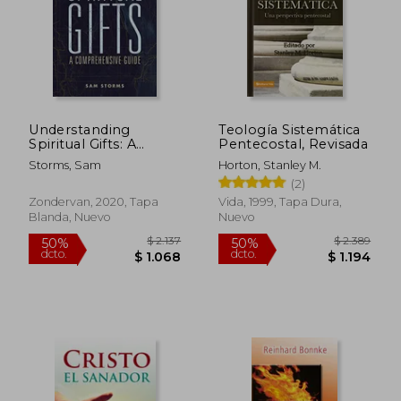
Understanding
Teología Sistemática
Spiritual Gifts: A
Pentecostal, Revisada
Comprehensive
Storms, Sam
Horton, Stanley M.
Guide (en Inglés)
(2)
Zondervan, 2020, Tapa
Vida, 1999, Tapa Dura,
Blanda, Nuevo
Nuevo
$ 2.137
$ 2.3
50%
50%
dcto.
dcto.
$ 1.068
$ 1.1