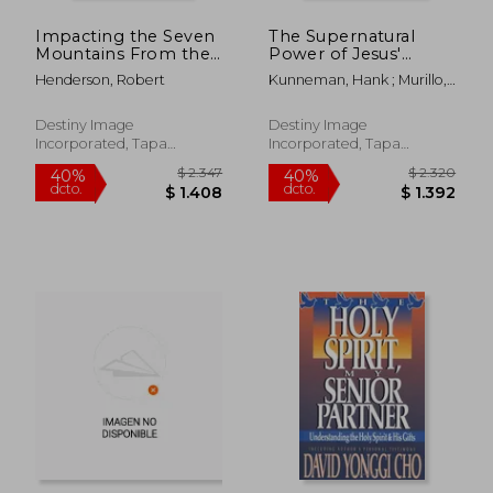
dcto.
dcto.
$ 757
$ 1.1
Impacting the Seven
The Supernatural
Mountains From the
Power of Jesus'
Courts of Heaven:
Blood: Applying the
Henderson, Robert
Kunneman, Hank ; Murillo,
Kingdom Strategies
Blessings Available
Mario
for Revival in the
Through Jesus' Blood
Church and the
(en Inglés)
Destiny Image
Destiny Image
Reformation of
Incorporated, Tapa
Incorporated, Tapa
Culture (en Inglés)
Blanda, Nuevo
Blanda, Nuevo