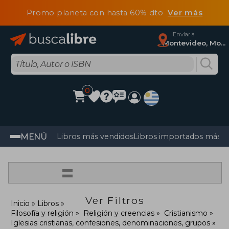
Promo planeta con hasta 60% dto
Ver más
Enviar a
Montevideo, Montevideo
0
MENÚ
Libros más vendidos
Libros importados más v
=
Ver Filtros
Inicio
Libros
Filosofía y religión
Religión y creencias
Cristianismo
Iglesias cristianas, confesiones, denominaciones, grupos