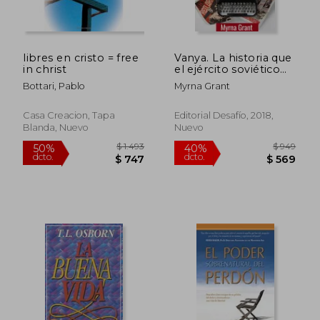
libres en cristo = free
Vanya. La historia que
in christ
el ejército soviético
trató de ocultar
Bottari, Pablo
Myrna Grant
Casa Creacion, Tapa
Editorial Desafío, 2018,
Blanda, Nuevo
Nuevo
$ 1.311
$ 1.
50%
50%
dcto.
dcto.
$ 656
$ 9