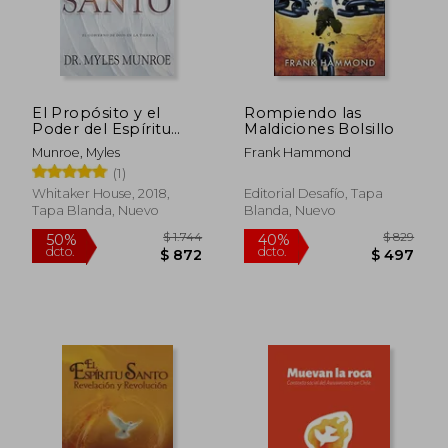
$ 1.104
$ 1.7
40%
50%
dcto.
dcto.
$ 662
$ 8
El Propósito y el
Rompiendo las
Poder del Espíritu
Maldiciones Bolsillo
Santo: El Gobierno de
Munroe, Myles
Frank Hammond
Dios en la Tierra
(1)
(Spanish Language
Edition, Purpose and
Whitaker House, 2018,
Editorial Desafío, Tapa
Power of the Holy
Tapa Blanda, Nuevo
Blanda, Nuevo
Spirit (Spanish)