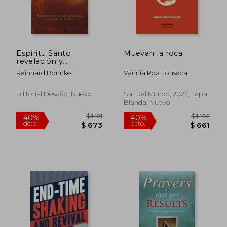
Espiritu Santo
Muevan la roca
$ 1.744
$ 8
50%
40%
revelación y
dcto.
dcto.
$ 872
$ 4
revolución
Reinhard Bonnke
Varinia Roa Fonseca
Editorial Desafio, Nuevo
Sal Del Mundo, 2022, Tapa
Blanda, Nuevo