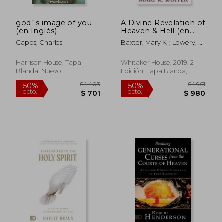
god´s image of you
A Divine Revelation of
(en Inglés)
Heaven & Hell (en
Inglés)
Capps, Charles
Baxter, Mary K. ; Lowery, T.
L.
Harrison House, Tapa
Whitaker House, 2019, 2
Blanda, Nuevo
Edición, Tapa Blanda,
Nuevo
$ 2.118
$ 2.8
50%
50%
dcto.
dcto.
$ 1.059
$ 1.4