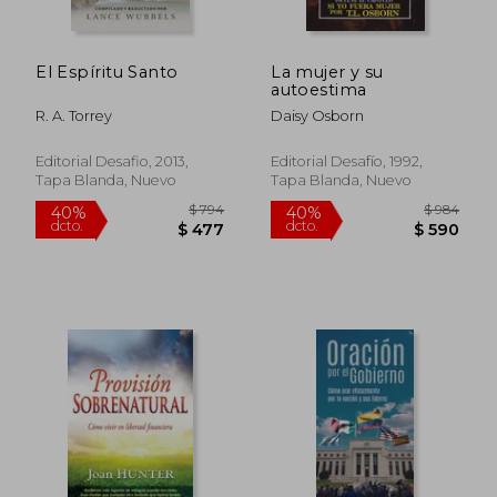
El Espíritu Santo
La mujer y su
autoestima
R. A. Torrey
Daisy Osborn
Editorial Desafio, 2013,
Editorial Desafío, 1992,
Tapa Blanda, Nuevo
Tapa Blanda, Nuevo
$ 1.018
$ 1.0
40%
40%
dcto.
dcto.
$ 611
$ 6