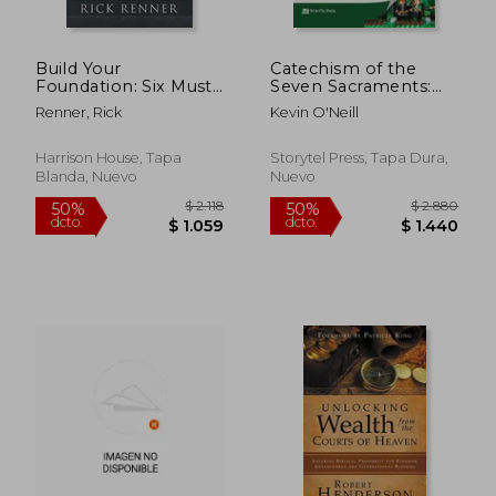
Build Your
Catechism of the
Foundation: Six Must-
Seven Sacraments:
Have Beliefs for
Building Blocks of
Renner, Rick
Kevin O'Neill
Constructing an
Faith Series (en
Unshakable Christian
Inglés)
Life (en Inglés)
Harrison House, Tapa
Storytel Press, Tapa Dura,
Blanda, Nuevo
Nuevo
$ 1.781
$ 1.
50%
50%
dcto.
dcto.
$ 891
$ 8