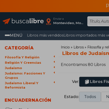
P
Enviar a
Montevideo, Montevideo
MENÚ
Libros más vendidos
Libros importados más v
Inicio
Libros
Filosofía y re
CATEGORÍA
Libros de Judaísm
Filosofía Y Religión
Religión Y Creencias
Encontramos 80 Libros
Judaísmo
Judaísmo: Facciones Y
Grupos
Ver:
Libros Fí
Judaísmo Liberal Y
Reformista
Estado:
Todos
N
ENCUADERNACIÓN