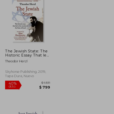
The Jewish State: The
Historic Essay That led
to the Creation of the
Theodor Herzl
State of Israel (en
Inglés)
Skyhorse Publishing, 2019,
Tapa Dura, Nuevo