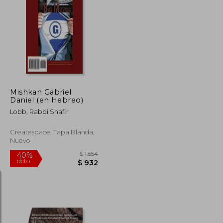
$ 4.564
$ 3.351
50%
dcto.
$ 2.738
$ 1.675
Mishkan Gabriel
Daniel (en Hebreo)
Lobb, Rabbi Shafir
Createspace, Tapa Blanda,
Nuevo