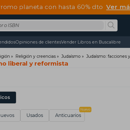
romo planeta con hasta 60% dto
Ver má
endidos
Opiniones de clientes
Vender Libros en Buscalibre
ligión
Religión y creencias
Judaísmo
Judaísmo: facciones 
o liberal y reformista
sicos
Nuevo
uevos
Usados
Anticuarios