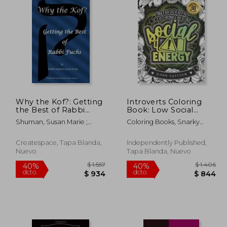
Why the Kof?: Getting
Introverts Coloring
the Best of Rabbi
Book: Low Social
Fuchs (en Inglés)
Evergy: (Dark Edition):
Shuman, Susan Marie ;
Coloring Books, Snarky
A Hilarious Fun
Fuchs, Stephen Lewis
Adult
Colouring Gift Book
For Adults Relaxation
Createspace, Tapa Blanda,
Independently Published,
With Funny Sarcastic
Nuevo
Tapa Blanda, Nuevo
Soli (en Inglés)