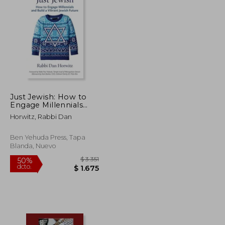
$ 1.406
$ 1.331
40%
dcto.
$ 844
$ 799
Just Jewish: How to
Engage Millennials
and Build a Vibrant
Horwitz, Rabbi Dan
Jewish Future (en
Inglés)
Ben Yehuda Press, Tapa
Blanda, Nuevo