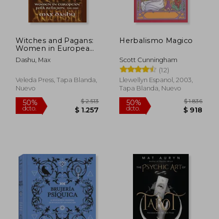
dcto.
dcto.
$ 1.140
$ 1.0
Witches and Pagans:
Herbalismo Magico
Women in European
Folk Religion, 700-
Dashu, Max
Scott Cunningham
1100 (Secret History
(12)
of the Witches) (en
Inglés)
Veleda Press, Tapa Blanda,
Llewellyn Espanol, 2003,
Nuevo
Tapa Blanda, Nuevo