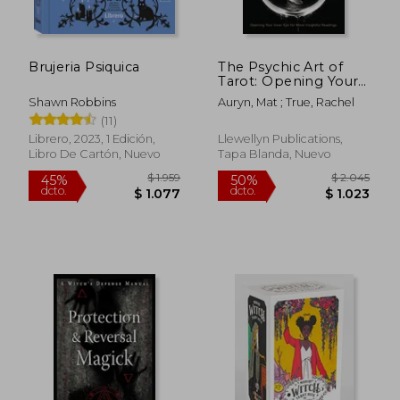
$ 2.513
$ 1.
50%
50%
dcto.
dcto.
$ 1.257
$ 9
Brujeria Psiquica
The Psychic Art of
Tarot: Opening Your
Inner Eye for More
Shawn Robbins
Auryn, Mat ; True, Rachel
Insightful Readings
(11)
(en Inglés)
Librero, 2023, 1 Edición,
Llewellyn Publications,
Libro De Cartón, Nuevo
Tapa Blanda, Nuevo