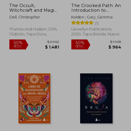
The Occult,
The Crooked Path: An
Witchcraft and Magic:
Introduction to
An Illustrated History
Traditional Witchcraft
Dell, Christopher
Kelden ; Gary, Gemma
(en Inglés)
(en Inglés)
(1)
Thames And Hudson, 2016,
Llewellyn Publications,
1 Edición, Tapa Dura,
2020, Tapa Blanda, Nuevo
Nuevo
$ 2.250
$ 1.9
50%
50%
dcto.
dcto.
$ 1.125
$ 9