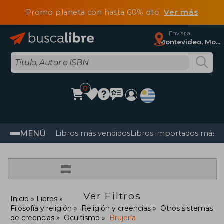
Promo planeta con hasta 60% dto
Ver más
Enviar a
Montevideo, Montevideo
0
MENÚ
Libros más vendidos
Libros importados más v
=
Ver Filtros
Inicio
Libros
Filosofía y religión
Religión y creencias
Otros sistemas
de creencias
Ocultismo
Brujería