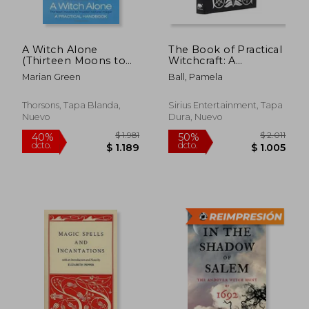
A Witch Alone
The Book of Practical
(Thirteen Moons to
Witchcraft: A
Master Natural Magic)
Compendium of
Marian Green
Ball, Pamela
(en Inglés)
Spells, Rituals and
Occult Knowledge
(Mystic Archives, 2)
Thorsons, Tapa Blanda,
Sirius Entertainment, Tapa
(en Inglés)
Nuevo
Dura, Nuevo
$ 3.369
$ 1.6
50%
50%