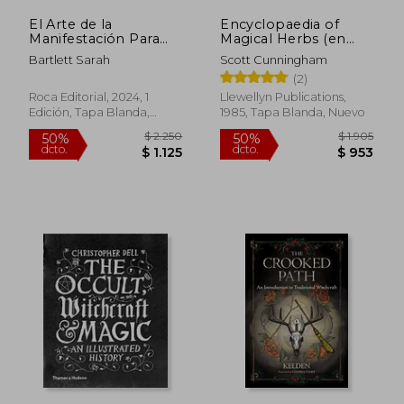
El Arte de la
Encyclopaedia of
Manifestación Para
Magical Herbs (en
Brujas Modernas:
Inglés)
Bartlett Sarah
Scott Cunningham
Hechizos y Rituales
(2)
Para Hacer Realidad
tus Sueños/ the
Roca Editorial, 2024, 1
Llewellyn Publications,
Modern Witch's Book
Edición, Tapa Blanda,
1985, Tapa Blanda, Nuevo
of Manifestation
Nuevo
$ 3.487
$ 2.0
45%
50%
dcto.
dcto.
$ 1.918
$ 1.0