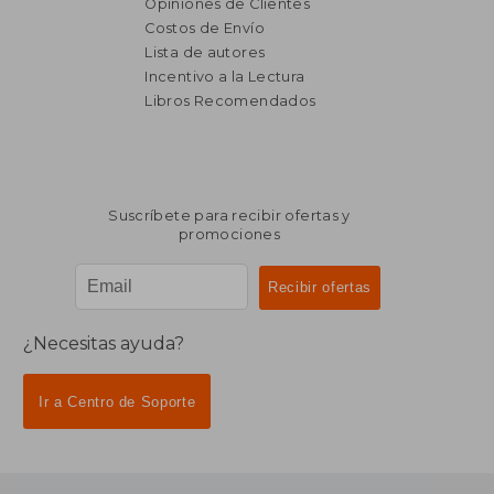
Opiniones de Clientes
Costos de Envío
Lista de autores
Incentivo a la Lectura
$ 4.024
$ 1.
40%
50%
Libros Recomendados
dcto.
dcto.
$ 2.414
$ 8
Suscríbete para recibir ofertas y
promociones
¿Necesitas ayuda?
Ir a Centro de Soporte