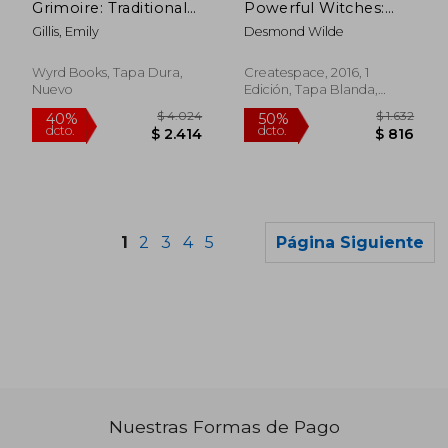
Grimoire: Traditional
Powerful Witches:
Recipes, Herbal
Their Life, Witchcraft
Gillis, Emily
Desmond Wilde
Wisdom, & Ancient
and Spells (en Inglés)
Lore (en Inglés)
Wyrd Books, Tapa Dura,
Createspace, 2016, 1
Nuevo
Edición, Tapa Blanda,
Nuevo
1
2
3
4
5
Página Siguiente
Nuestras Formas de Pago
$ 1.444
$ 1.