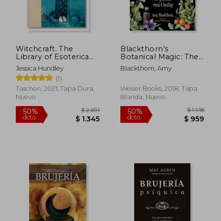
Witchcraft. The
Blackthorn's
Library of Esoterica
Botanical Magic: The
(en Inglés)
Green Witch's Guide
Jessica Hundley
Blackthorn, Amy
to Essential Oils for
(1)
Spellcraft, Ritual &
Healing (en Inglés)
Taschen, 2021, Tapa Dura,
Weiser Books, 2018, Tapa
Nuevo
Blanda, Nuevo
$ 2.691
$ 1.
50%
50%
dcto.
dcto.
$ 1.345
$ 9