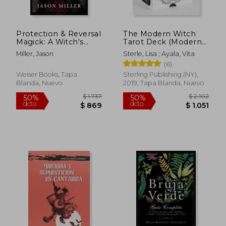
Protection & Reversal
The Modern Witch
$ 1.959
$ 2.0
45%
50%
Magick: A Witch's
Tarot Deck (Modern
dcto.
dcto.
$ 1.077
$ 1.0
Defense Manual
Tarot Library) (en
Miller, Jason
Sterle, Lisa ; Ayala, Vita
(Strategic Sorcery
Inglés)
(6)
Series) (en Inglés)
Weiser Books, Tapa
Sterling Publishing (NY),
Blanda, Nuevo
2019, Tapa Blanda, Nuevo