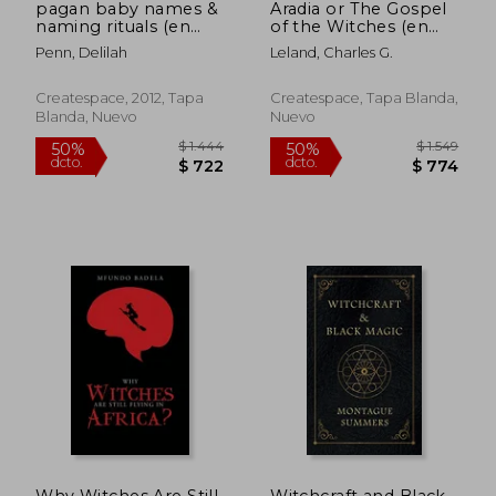
pagan baby names &
Aradia or The Gospel
naming rituals (en
of the Witches (en
Inglés)
Inglés)
Penn, Delilah
Leland, Charles G.
Createspace, 2012, Tapa
Createspace, Tapa Blanda,
Blanda, Nuevo
Nuevo
$ 2.487
$ 2.8
50%
50%
dcto.
dcto.
$ 1.244
$ 1.4
Why Witches Are Still
Witchcraft and Black