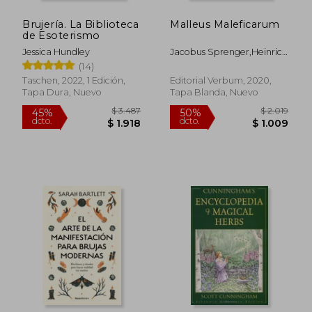
Brujería. La Biblioteca
Malleus Maleficarum
de Esoterismo
Jessica Hundley
Jacobus Sprenger,Heinrich
Kramer
(14)
Taschen, 2022, 1 Edición,
Editorial Verbum, 2020,
Tapa Dura, Nuevo
Tapa Blanda, Nuevo
$ 1.784
$ 2.2
50%
50%
dcto.
dcto.
$ 892
$ 1.1