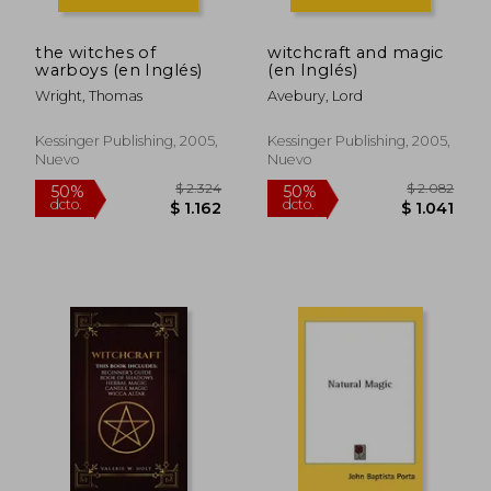
the witches of
witchcraft and magic
warboys (en Inglés)
(en Inglés)
Wright, Thomas
Avebury, Lord
Kessinger Publishing, 2005,
Kessinger Publishing, 2005,
Nuevo
Nuevo
$ 1.465
$ 3.2
50%
50%
dcto.
dcto.
$ 733
$ 1.6