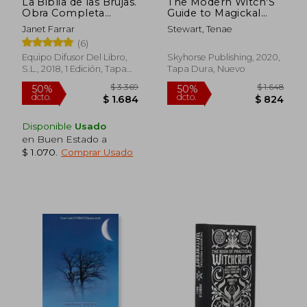
La Biblia de las Brujas.
The Modern Witch'S
Obra Completa
Guide to Magickal
Rústica: Manual
Self-Care: 36
Janet Farrar
Stewart, Tenae
Completo Para la
Sustainable Rituals
(6)
Práctica de la Brujería
for Nourishing Your
Mind, Body, and
Equipo Difusor Del Libro,
Skyhorse Publishing, 2020,
Intuition (en Inglés)
S.L., 2018, 1 Edición, Tapa
Tapa Dura, Nuevo
Blanda, Nuevo
Disponible
Usado
en Buen Estado a
$ 1.070
.
Comprar Usado
$ 790
$ 1.1
15%
15%
dcto.
dcto.
$ 672
$ 9