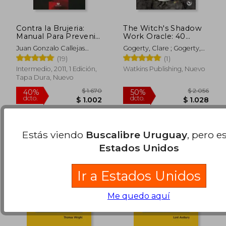
Contra la Brujeria:
The Witch's Shadow
Manual Para Prevenir,
Work Oracle: 40
Diagnosticar, y
Cards for Wandering
Juan Gonzalo Callejas
Gogerty, Clare ; Gogerty,
Contrarrestar los
Through the Forest
Ramírez
Clare
(19)
(1)
$ 1.981
$ 2.
Efectos de la
of Your Subconscious
40%
50%
dcto.
dcto.
Hechiceria
(en Inglés)
$ 1.189
$ 1.0
Intermedio, 2011, 1 Edición,
Watkins Publishing, Nuevo
Tapa Dura, Nuevo
Estás viendo
Buscalibre Uruguay
, pero e
Estados Unidos
Ir a Estados Unidos
Me quedo aquí