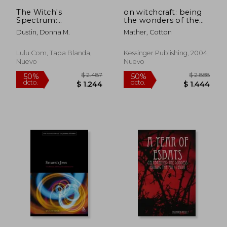
The Witch's
on witchcraft: being
Spectrum:
the wonders of the
Enchanting Pages for
invisible world 1692
Dustin, Donna M.
Mather, Cotton
Coloring (en Inglés)
(en Inglés)
Lulu.com, Tapa Blanda,
Kessinger Publishing, 2004,
Nuevo
Nuevo
$ 3.794
$ 4.9
50%
50%
dcto.
dcto.
$ 1.897
$ 2.4