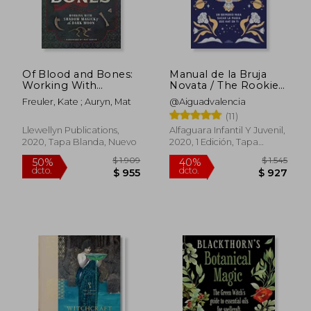
Of Blood and Bones:
Manual de la Bruja
Working With
Novata / The Rookie
Shadow Magick & the
Witch's Handbook
Freuler, Kate ; Auryn, Mat
@Aiguadvalencia
Dark Moon (en
(11)
Inglés)
Llewellyn Publications,
Alfaguara Infantil Y Juvenil,
2020, Tapa Blanda, Nuevo
2020, 1 Edición, Tapa
Blanda, Nuevo
$ 1.909
$ 1.
50%
40%
dcto.
dcto.
$ 955
$ 9