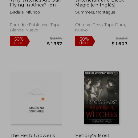
Flying in Africa? (en
Magic (en Inglés)
Inglés)
Badela, Mfundo
Summers, Montague
Partridge Publishing, Tapa
Obscure Press, Tapa Dura,
Blanda, Nuevo
Nuevo
$ 16.987
$ 1.
40%
50%
dcto.
dcto.
$ 10.192
$ 8
The Herb Grower's
History'S Most