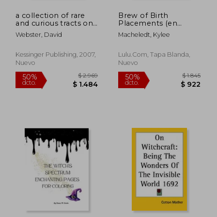
a collection of rare
Brew of Birth
and curious tracts on
Placements (en
witchcraft and the
Inglés)
Webster, David
Macheledt, Kylee
second sight: with an
original essay on
witchcraft (en Inglés)
Kessinger Publishing, 2007,
Lulu.com, Tapa Blanda,
Nuevo
Nuevo
$ 2.324
$ 2.0
50%
50%
dcto.
dcto.
$ 1.162
$ 1.0