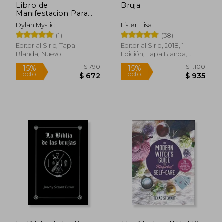
Libro de
Bruja
Manifestacion Para
Brujos y Brujas
Dylan Mystic
Lister, Lisa
(1)
(38)
Editorial Sirio, Tapa
Editorial Sirio, 2018, 1
Blanda, Nuevo
Edición, Tapa Blanda,
Nuevo
$ 2.962
$ 1.
50%
50%
dcto.
dcto.
$ 1.481
$ 9