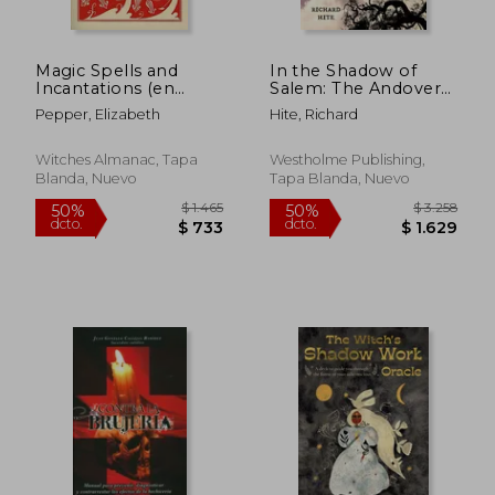
dcto.
dcto.
$ 1.684
$ 8
Magic Spells and
In the Shadow of
Incantations (en
Salem: The Andover
Inglés)
Witch Hunt of 1692
Pepper, Elizabeth
Hite, Richard
(en Inglés)
Witches Almanac, Tapa
Westholme Publishing,
Blanda, Nuevo
Tapa Blanda, Nuevo