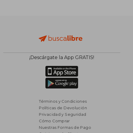
$ 2.675
$ 3.
50%
50%
dcto.
dcto.
$ 1.337
$ 1.6
¡Descárgate la App GRATIS!
Términos y Condiciones
Políticas de Devolución
Privacidad y Seguridad
Cómo Comprar
Nuestras Formas de Pago