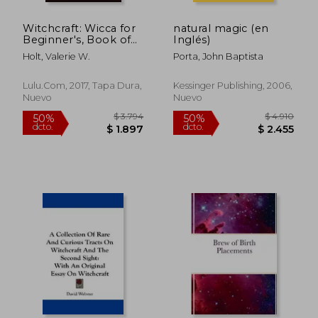
Witchcraft: Wicca for
natural magic (en
Beginner's, Book of
Inglés)
Shadows, Candle
Holt, Valerie W.
Porta, John Baptista
Magic, Herbal Magic,
Wicca Altar (en
Inglés)
Lulu.com, 2017, Tapa Dura,
Kessinger Publishing, 2006,
Nuevo
Nuevo
$ 1.670
$ 2.0
40%
50%
dcto.
dcto.
$ 1.002
$ 1.0