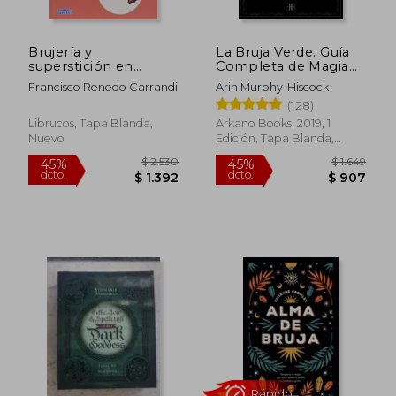
Brujería y
La Bruja Verde. Guía
superstición en
Completa de Magia
Cantabria
Natural con Hierbas,
Francisco Renedo Carrandi
Arin Murphy-Hiscock
Flores, Aceites
$ 1.737
$ 2.1
50%
50%
(128)
Esenciales y más
dcto.
dcto.
$ 869
$ 1.0
Librucos, Tapa Blanda,
Arkano Books, 2019, 1
Nuevo
Edición, Tapa Blanda,
Nuevo