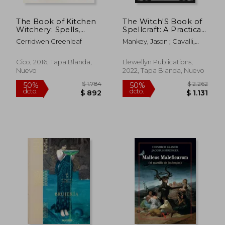
The Book of Kitchen
The Witch'S Book of
Witchery: Spells,
Spellcraft: A Practical
recipes, and rituals for
Guide to Connecting
Cerridwen Greenleaf
Mankey, Jason ; Cavalli,
magical meals, an
With the Magick of
Matt ; Lynn, Amanda
enchanted garden,
Candles, Crystals,
and a happy home
Plants & Herbs (en
Cico, 2016, Tapa Blanda,
Llewellyn Publications,
(en Inglés)
Inglés)
Nuevo
2022, Tapa Blanda, Nuevo
$ 2.231
$ 1.
50%
15%
dcto.
dcto.
$ 1.115
$ 9