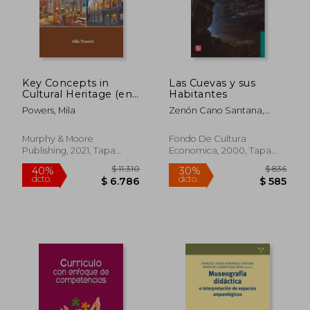
$ 1.041
$ 4.4
Key Concepts in
Las Cuevas y sus
Cultural Heritage (en
Habitantes
Inglés)
Powers, Mila
Zenón Cano Santana,
Juana Martínez Sánchez
Murphy & Moore
Fondo De Cultura
Publishing, 2021, Tapa
Economica, 2000, Tapa
Dura, Nuevo
Blanda, Nuevo