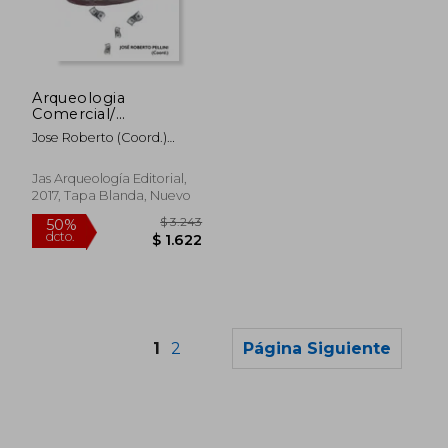
$ 2.783
$ 2.
50%
50%
dcto.
dcto.
$ 1.392
$ 1.4
Arqueologia
Comercial/
Commercial
Jose Roberto (Coord.)
Archeology: Dinero,
Pellini
Alienacion y
Anestesia/ Money,
Jas Arqueología Editorial,
Alienation and
2017, Tapa Blanda, Nuevo
Anesthesia
1
2
Página Siguiente