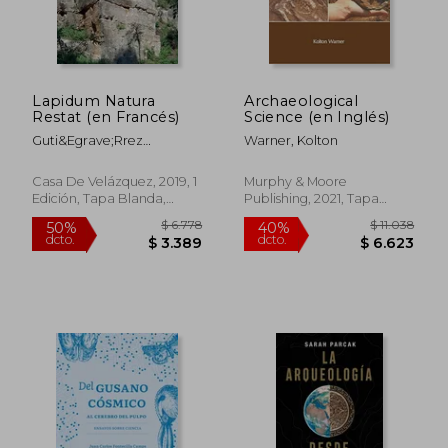
$ 2.562
$ 1.
50%
50%
dcto.
dcto.
$ 1.281
$ 9
Lapidum Natura
Archaeological
Restat (en Francés)
Science (en Inglés)
Guti&Egrave;Rrez
Warner, Kolton
Anna/Rouillard Pierre
Casa De Velázquez, 2019, 1
Murphy & Moore
Edición, Tapa Blanda,
Publishing, 2021, Tapa
Nuevo
Dura, Nuevo