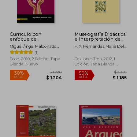
$ 11.310
$ 8
40%
30%
dcto.
dcto.
$ 6.786
$ 5
Currículo con
Museografía Didáctica
enfoque de
e Interpretación de
competencias
Espacios
Miguel Ángel Maldonado
F. X. Hernández,María Del
Arqueológicos
García
Carmen Rojo Ariza
(1)
Ecoe, 2010, 2 Edición, Tapa
Ediciones Trea, 2012, 1
Blanda, Nuevo
Edición, Tapa Blanda,
Nuevo