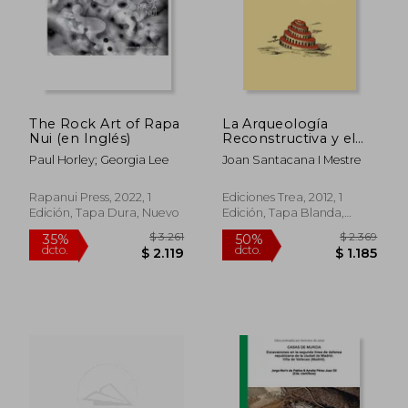
The Rock Art of Rapa
La Arqueología
Nui (en Inglés)
Reconstructiva y el
Factor Didáctico
Paul Horley; Georgia Lee
Joan Santacana I Mestre
(Biblioteconomía y
Administración
Cultural)
Rapanui Press, 2022, 1
Ediciones Trea, 2012, 1
Edición, Tapa Dura, Nuevo
Edición, Tapa Blanda,
Nuevo
$ 3.261
$ 2.3
35%
50%
dcto.
dcto.
$ 2.119
$ 1.1