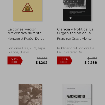
La conservación
Ciencia y Política: La
preventiva durante la
Organización de la
exposición de
Arqueología y la
Montserrat Pugès I Dorca
Francisco Gracia Alonso
materiales
Prehistoria en España
arqueológicos
(1850-1939)
(Conservación y
(Biblioteca
Ediciones Trea, 2012, Tapa
Publicacions I Edicions De
Restauración del
Universitària)
Blanda, Nuevo
La Universitat De
Patrimonio)
Barcelona, 2021, 1 Edición,
Tapa Blanda, Nuevo
$ 6.097
$ 3.0
50%
50%