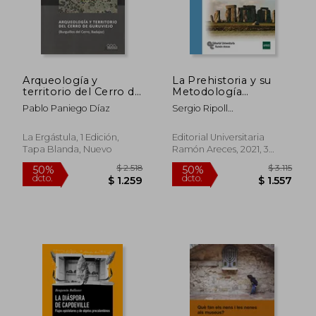
dcto.
dcto.
$ 7.071
$ 7.0
Arqueología y
La Prehistoria y su
territorio del Cerro de
Metodología
Guruviejo: Burguillos
(Manuales)
Pablo Paniego Díaz
Sergio Ripoll
del Cerro, Badajoz
L&Oacute;Pez; Francisco
(Serie Arqueología y
Javier Mu&Ntilde;Oz
Patrimonio)
La Ergástula, 1 Edición,
Editorial Universitaria
Ib&Aacute;&Ntilde;Ez;
Tapa Blanda, Nuevo
Ramón Areces, 2021, 3
Jos&Eacute; Manuel
Edición, Tapa Blanda,
Quesada L&Oacute;Pez;
Nuevo
Jos&Eacute; Manuel
Ma&Iacute;Llo
Fern&Aacute;Ndez;
Jes&Uacute;S Francisco
Jord&Aacute; Pardo