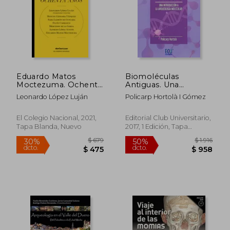
Eduardo Matos
Biomoléculas
Moctezuma. Ochenta
Antiguas. Una
años
Introducción a la
Leonardo López Luján
Policarp Hortolà I Gómez
Arqueología
Molecular
$ 2.282
$ 3.
50%
50%
El Colegio Nacional, 2021,
Editorial Club Universitario,
dcto.
dcto.
$ 1.141
$ 1.5
Tapa Blanda, Nuevo
2017, 1 Edición, Tapa
Blanda, Nuevo