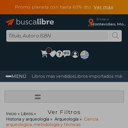
Promo planeta con hasta 60% dto
Ver más
Enviar a
Montevideo, Montevideo
0
MENÚ
Libros más vendidos
Libros importados más v
=
Ver Filtros
Inicio
Libros
Historia y arqueología
Arqueología
Ciencia
arqueológica, metodología y técnicas