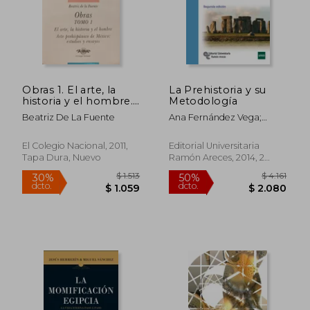
Obras 1. El arte, la
La Prehistoria y su
historia y el hombre.
Metodología
Arte prehispánico de
Beatriz De La Fuente
Ana Fernández Vega;
México: estudios y
Sergio Ripoll López;
ensayos
Amparo Hernando
El Colegio Nacional, 2011,
Editorial Universitaria
Grande; Francisco Javier
Tapa Dura, Nuevo
Ramón Areces, 2014, 2
Muñoz Ibáñez; José Manuel
Edición, Tapa Blanda,
Quesada López; José
Usado
Manuel Maíllo Fernández;
Jesús Francisco Jordá
Pardo
$ 1.013
$ 4.8
30%
50%
dcto.
dcto.
$ 709
$ 2.4