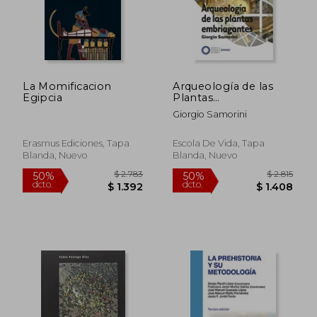
La Momificacion
Arqueología de las
Egipcia
Plantas
Embriagantes
Giorgio Samorini
Erasmus Ediciones, Tapa
Escola De Vida, Tapa
Blanda, Nuevo
Blanda, Nuevo
$ 11.786
$ 11.
40%
40%