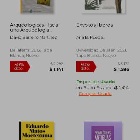
Arqueologicas Hacia
Exvotos Iberos
una Arqueologia
Aplicada
David Barreiro Martínez
Ana B. Rueda
Gal&Aacute;N, Carmen
Herranz S&Aacute;Nchez
Bellaterra, 2013, Tapa
Uviversidad De Jaén, 2021,
Blanda, Nuevo
Tapa Blanda, Nuevo
$ 11.246
$ 2.4
40%
50%
dcto.
dcto.
$ 6.748
$ 1.2
Disponible
Usado
en Buen Estado a
$ 1.414
.
Comprar Usado