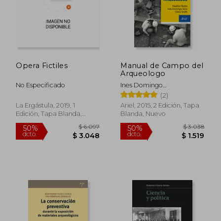
Opera Fictiles
Manual de Campo del
Arqueologo
No Especificado
Ines Domingo
Sanz,Heather Burke
(2)
La Ergástula, 2019, 1
Ariel, 2015, 2 Edición, Tapa
Edición, Tapa Blanda,
Blanda, Nuevo
Nuevo
$ 4.491
$ 3.0
50%
50%
dcto.
dcto.
$ 2.246
$ 1.5