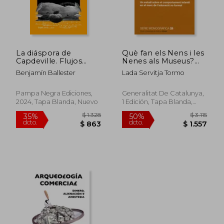
$ 1.513
$ 4.
30%
50%
dcto.
dcto.
$ 1.059
$ 2.0
La diáspora de
Què fan els Nens i les
Capdeville. Flujos
Nenes als Museus?
epistolares y de
Un Estudi Sobre el
Benjamín Ballester
Lada Servitja Tormo
objetos
Comportament
precolombinos
Infantil en el Marc de
L'educació no Formal
Pampa Negra Ediciones,
Generalitat De Catalunya,
(en Catalán)
2024, Tapa Blanda, Nuevo
1 Edición, Tapa Blanda,
Nuevo