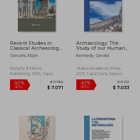
Recent Studies in
Archaeology: The
Classical Archaeology
Study of our Human
(en Inglés)
Past (en Inglés)
Stevans, Elijah
Kennedy, Gerald
Murphy & Moore
States Academic Press,
Publishing, 2021, Tapa
2021, Tapa Dura, Nuevo
Dura, Nuevo
$ 3.078
$ 1.
50%
35%
dcto.
dcto.
$ 1.539
$ 8