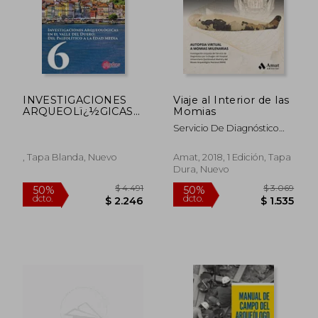
INVESTIGACIONES
Viaje al Interior de las
ARQUEOLï¿½GICAS
Momias
DEL VALLE DEL
Servicio De Diagnóstico
DUERO: DEL
Por La Imagen Del Hospital
PALEOLITICO A LA
Universitario Quirónsalud
EDAD MEDIA. 6
, Tapa Blanda, Nuevo
Amat, 2018, 1 Edición, Tapa
Madrid; Museo
Dura, Nuevo
Arqueológico Nacional
(Man)
$ 679
$ 1.
30%
50%
dcto.
dcto.
$ 475
$ 9