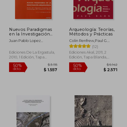
$ 1.720
$ 2.3
30%
50%
dcto.
dcto.
$ 1.204
$ 1.1
Nuevos Paradigmas
Arqueología: Teorías,
en la Investigación
Métodos y Prácticas
Arqueológica: Actas
Juan Pablo Lopez
Colin Renfrew,Paul G.
de Segundo
Garcia,David Hernandez
Bahn
(12)
Congreso de
Sanchez
Arqueología de
Ediciones De La Ergastula,
Ediciones Akal, 2011, 2
Chamartín
2010, 1 Edición, Tapa
Edición, Tapa Blanda,
Blanda, Nuevo
Nuevo