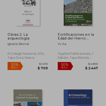
Obras 2. La
Fortificaciones en la
arqueología
Edad del Hierro:
Control de los
Ignacio Bernal
Vv Aa
Recursos y el
Territorio.
El Colegio Nacional, 2014,
Glyphos Publicaciones, 1
Tapa Dura, Nuevo
Edición, Tapa Blanda,
Nuevo
$ 1.513
$ 4.0
30%
50%
dcto.
dcto.
$ 1.059
$ 2.0