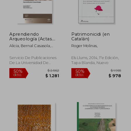
dcto.
dcto.
$ 3.048
$ 1.5
Aprendiendo
Patrimonicidi (en
Arqueología (Actas.
Catalán)
Historia y Arte; Cursos
Alicia, Bernal Casasola,
Roger Molinas,
Historia y Arte)
Darío, Muñoz Vicente,
Ángel, (Ed. Lit.) Arévalo
Servicio De Publicaciones
Els Llums, 2014, 1ªe Edición,
González
De La Universidad De
Tapa Blanda, Nuevo
Cádiz, 2012, 1ª Edición, Tapa
Blanda, Nuevo