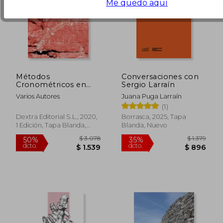
Me quedo aquí
Métodos
Conversaciones con
Cronométricos en
Sergio Larraín
Arqueología,
$ 1.050
$ 2.4
15%
50%
Varios Autores
Juana Puga Larraín
Prehistoria y
dcto.
dcto.
$ 893
$ 1.2
(1)
Paleontología
Dextra Editorial S.L., 2020,
Borrasca, 2025, Tapa
1 Edición, Tapa Blanda,
Blanda, Nuevo
Nuevo