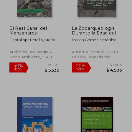
El Real Canal del
La Zooarqueología
$ 3.115
$ 5.
50%
50%
Manzanares:
Durante la Edad del
dcto.
dcto.
$ 1.557
$ 2.5
excavaciones
Hierro en el Valle
Cantallops Perelló, Maria
Estaca Gómez, Verónica
arqueológicas de la
Medio del Tajo
Laura ; Fernández Calvo,
Cuarta a la Quinta
Carlos ; Guerra García,
Esclusa
Auditores De Energía Y
Audema Editorial, 2020, 1
Pablo
Medio Ambiente, S.A., 1
Edición, Tapa Blanda,
Edición, Tapa Blanda,
Nuevo
Nuevo