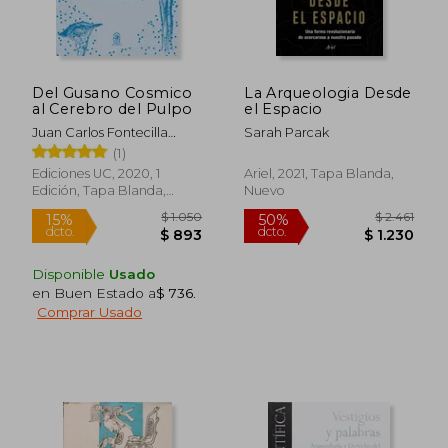
Del Gusano Cosmico
La Arqueologia Desde
al Cerebro del Pulpo
el Espacio
$ 6.005
$ 6.2
35%
40%
dcto.
dcto.
$ 3.903
$ 3.7
Juan Carlos Fontecilla
Sarah Parcak
Camps
(1)
Ediciones UC, 2020, 1
Ariel, 2021, Tapa Blanda,
Edición, Tapa Blanda,
Nuevo
Nuevo
Disponible
Usado
en Buen Estado a
$ 736
.
Comprar Usado