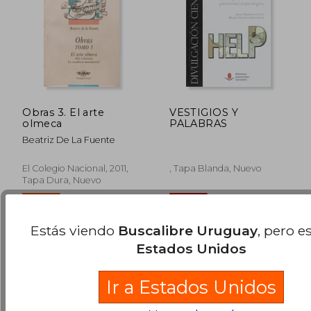
$ 6.778
$ 11.0
50%
40%
Obras 3. El arte
VESTIGIOS Y
dcto.
dcto.
$ 3.389
$ 6.6
olmeca
PALABRAS
Beatriz De La Fuente
El Colegio Nacional, 2011,
, Tapa Blanda, Nuevo
Tapa Dura, Nuevo
Estás viendo
Buscalibre Uruguay
, pero e
Estados Unidos
Ir a Estados Unidos