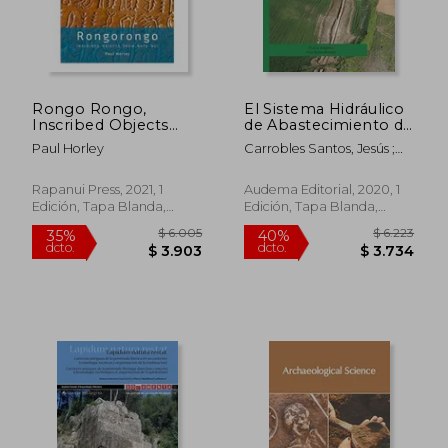
$ 2.404
$ 4.5
50%
50%
dcto.
dcto.
$ 1.202
$ 2.2
Rongo Rongo,
El Sistema Hidráulico
Inscribed Objects
de Abastecimiento de
from Rapa Nui (en
Aguas a la Ciudad de
Paul Horley
Carrobles Santos, Jesús ;
Inglés)
Segóbriga la
Morín De Pablos, Jorge ;
Quebrada ii, la Peña i
Barroso Cabrera, Rafael
y Llanos de Pinilla
Rapanui Press, 2021, 1
Audema Editorial, 2020, 1
Edición, Tapa Blanda,
Edición, Tapa Blanda,
Nuevo
Nuevo