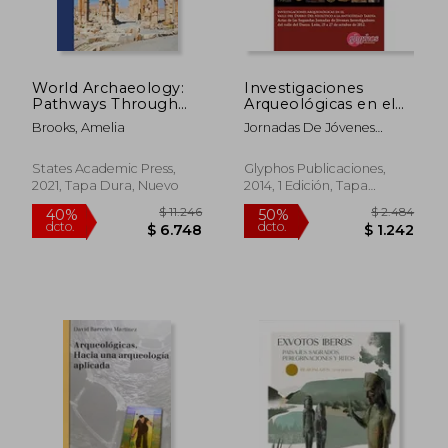
World Archaeology:
Investigaciones
Pathways Through
Arqueológicas en el
Time (en Inglés)
Valle del Duero: Del
Brooks, Amelia
Jornadas De Jóvenes
Neolítico a la
$ 9.232
$ 7.5
Investigadores Del Valle
40%
40%
Antigüedad Tardía:
dcto.
dcto.
Del Duero
$ 5.539
$ 4.5
Actas de las ii
States Academic Press,
Glyphos Publicaciones,
Jornadas de Jóvenes
2021, Tapa Dura, Nuevo
2014, 1 Edición, Tapa
Investigadores del.
Blanda, Nuevo
Del 25 al 27 de
Octubre de 2012,
León (en Portugués,
Español, Inglés)