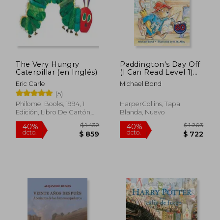
$ 3.545
$ 8
50%
15%
dcto.
dcto.
$ 1.773
$ 7
The Very Hungry
Paddington's Day Off
Caterpillar (en Inglés)
(I Can Read Level 1)
(en Inglés)
Eric Carle
Michael Bond
(5)
Philomel Books, 1994, 1
HarperCollins, Tapa
Edición, Libro De Cartón,
Blanda, Nuevo
Nuevo