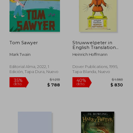
Tom Sawyer
Struwwelpeter in
English Translation
(Dover Children's
Mark Twain
Heinrich Hoffmann
Classics) (en Inglés)
Editorial Alma, 2022, 1
Dover Publications, 1995,
Edición, Tapa Dura, Nuevo
Tapa Blanda, Nuevo