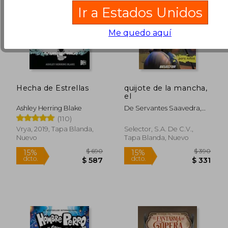
Ir a Estados Unidos
Me quedo aquí
Hecha de Estrellas
quijote de la mancha,
el
Ashley Herring Blake
De Servantes Saavedra,
Miguel
(110)
Vrya, 2019, Tapa Blanda,
Selector, S.A. De C.V.,
Nuevo
Tapa Blanda, Nuevo
$ 1.799
$ 5
50%
15%
dcto.
dcto.
$ 899
$ 5