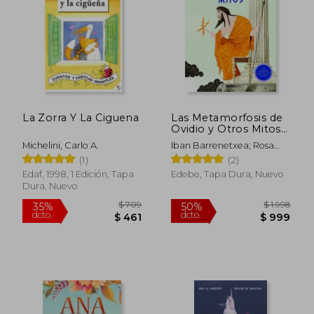
La Zorra Y La Ciguena
Las Metamorfosis de
Ovidio y Otros Mitos
(Para Entender la
Michelini, Carlo A.
Iban Barrenetxea; Rosa
Mitología Clásica)
Navarro Durán
(1)
(2)
Edaf, 1998, 1 Edición, Tapa
Edebe, Tapa Dura, Nuevo
Dura, Nuevo
$ 1.647
$ 1.
50%
40%
dcto.
dcto.
$ 824
$ 9