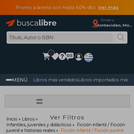
Promo planeta con hasta 60% dto
Ver más
Enviar a
Montevideo, Montevideo
0
MENÚ
Libros más vendidos
Libros importados más v
=
Ver Filtros
Inicio
Libros
Infantiles, juveniles y didácticos
Ficción infantil / Ficción
juvenil e historias reales
Ficción infantil / Ficción juvenil: