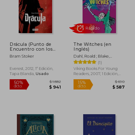
Drácula (Punto de
The Witches (en
Encuentro con los
Inglés)
Clásicos)
Bram Stoker
Dahl, Roald ; Blake,
Quentin
(1)
Everest, 2012, 1ª Edición,
Viking Books For Young
Tapa Blanda,
Usado
Readers, 2007, 1 Edición,
Rápido
Tapa Blanda, Nuevo