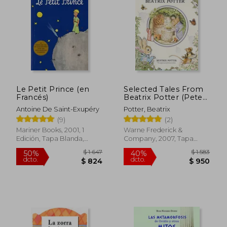
Le Petit Prince (en
Selected Tales From
Francés)
Beatrix Potter (Peter
Rabbit) (en Inglés)
Antoine De Saint-Exupéry
Potter, Beatrix
(9)
(2)
Mariner Books, 2001, 1
Warne Frederick &
Edición, Tapa Blanda,
Company, 2007, Tapa
Nuevo
Dura, Nuevo
$ 1.534
$ 2.0
35%
40%
dcto.
dcto.
$ 997
$ 1.2