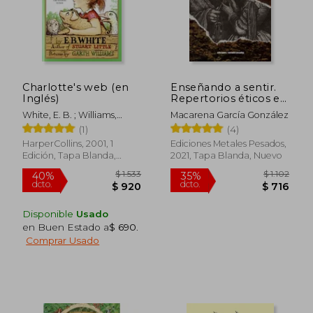
$ 1.967
$ 2.3
50%
50%
dcto.
dcto.
$ 984
$ 1.1
Charlotte's web (en
Enseñando a sentir.
Inglés)
Repertorios éticos en
la ficción infantil
White, E. B. ; Williams,
Macarena García González
Garth ; Wells, Rosemary
(1)
(4)
HarperCollins, 2001, 1
Ediciones Metales Pesados,
Edición, Tapa Blanda,
2021, Tapa Blanda, Nuevo
Nuevo
Disponible
Usado
en Buen Estado a
$ 690
.
Comprar Usado
Rápido