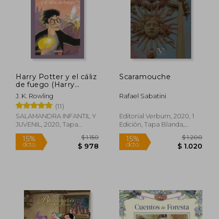
Harry Potter y el cáliz
Scaramouche
de fuego (Harry
Potter 4)
J. K. Rowling
Rafael Sabatini
(11)
SALAMANDRA INFANTIL Y
Editorial Verbum, 2020, 1
JUVENIL, 2020, Tapa
Edición, Tapa Blanda,
Blanda, Nuevo
Nuevo
$ 690
$ 3
15%
15%
dcto.
dcto.
$ 587
$ 3