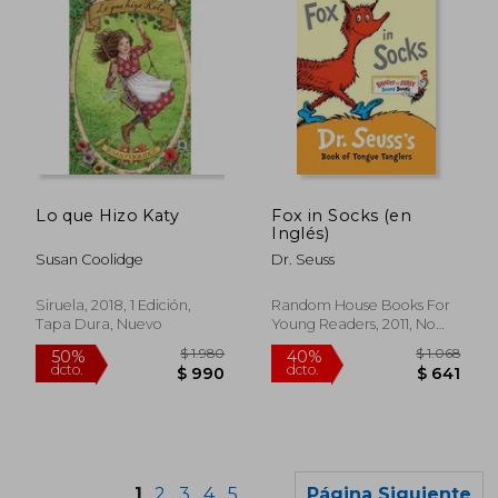
$ 1.046
$ 7
35%
15%
dcto.
dcto.
$ 680
$ 6
Lo que Hizo Katy
Fox in Socks (en
Inglés)
Susan Coolidge
Dr. Seuss
Siruela, 2018, 1 Edición,
Random House Books For
Tapa Dura, Nuevo
Young Readers, 2011, No
Edición, Libro De Cartón,
Nuevo
Rápido
Rápido
1
2
3
4
5
Página Siguiente