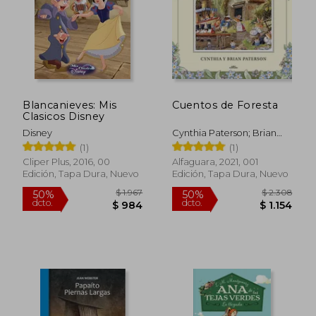
Blancanieves: Mis
Cuentos de Foresta
Clasicos Disney
Disney
Cynthia Paterson; Brian
Paterson
(1)
(1)
Cliper Plus, 2016, 00
Alfaguara, 2021, 001
Edición, Tapa Dura, Nuevo
Edición, Tapa Dura, Nuevo
$ 1.708
$ 1.
40%
50%
dcto.
dcto.
$ 1.025
$ 9