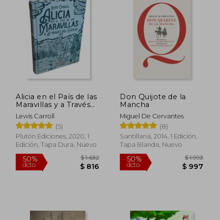
$ 390
$ 6
15%
15%
dcto.
dcto.
$ 332
$ 5
Alicia en el País de las
Don Quijote de la
Maravillas y a Través
Mancha
del Espejo (tapa dura)
Lewis Carroll
Miguel De Cervantes
(5)
(8)
Plutón Ediciones, 2020, 1
Santillana, 2014, 1 Edición,
Edición, Tapa Dura, Nuevo
Tapa Blanda, Nuevo