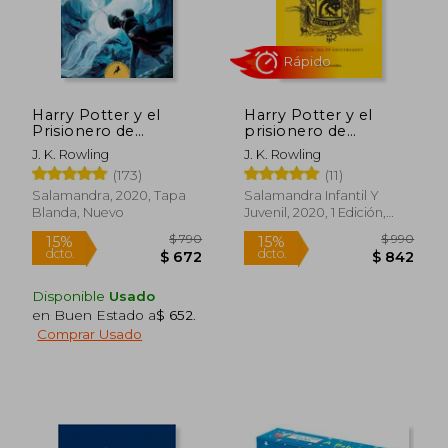
Harry Potter y el
Harry Potter y el
$ 2.738
$ 2.3
50%
15%
Prisionero de
prisionero de
dcto.
dcto.
$ 1.369
$ 2.0
Azkaban [Harry
Azkaban (edición
J. K. Rowling
J. K. Rowling
Potter 3]
Hufflepuff del 20°
(173)
(11)
aniversario) (Harry
Potter 3)
Salamandra, 2020, Tapa
Salamandra Infantil Y
Blanda, Nuevo
Juvenil, 2020, 1 Edición,
Tapa Dura, Nuevo
Disponible
Usado
en Buen Estado a
$ 652
.
Comprar Usado
Rápido