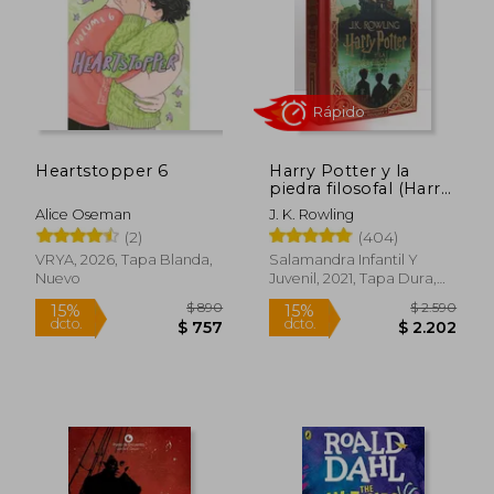
Heartstopper 6
Harry Potter y la
piedra filosofal (Harry
Potter edición
Alice Oseman
J. K. Rowling
MinaLima 1)
Rápido
(2)
(404)
VRYA, 2026, Tapa Blanda,
Salamandra Infantil Y
Nuevo
Juvenil, 2021, Tapa Dura,
Nuevo
$ 890
$ 2.5
15%
15%
dcto.
dcto.
$ 757
$ 2.2