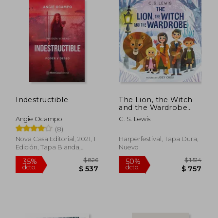
$ 1.213
$ 1.
35%
40%
dcto.
dcto.
$ 788
$ 8
Indestructible
The Lion, the Witch
and the Wardrobe
Board Book
Angie Ocampo
C. S. Lewis
(Chronicles of Narnia)
(8)
(en Inglés)
Nova Casa Editorial, 2021, 1
Harperfestival, Tapa Dura,
Edición, Tapa Blanda,
Nuevo
Nuevo