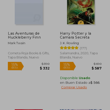
$ 1.967
$ 1.4
50%
40%
dcto.
dcto.
$ 984
$ 8
Las Aventuras de
Harry Potter y la
Huckleberry Finn
Camara Secreta
Mark Twain
J. K. Rowling
(177)
Cometa Roja Books & Gifts,
Salamandra, 2020, Tapa
Tapa Blanda, Nuevo
Blanda, Nuevo
Disponible
Usado
en Buen Estado a
$ 566
.
Comprar Usado