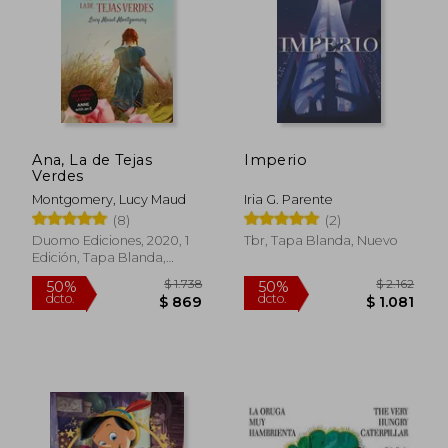
Ana, La de Tejas
Imperio
Verdes
Montgomery, Lucy Maud
Iria G. Parente
(8)
(2)
Duomo Ediciones, 2020, 1
Tbr, Tapa Blanda, Nuevo
Edición, Tapa Blanda,
Nuevo
$ 709
$ 1.
35%
50%
dcto.
dcto.
$ 461
$ 9