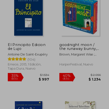
$ 790
$ 9
15%
15%
dcto.
dcto.
El Principito Edicion
goodnight moon /
$ 672
$ 8
de Lujo
the runaway bunny,a
baby´s gift (en
Antoine De Saint-Exupéry
Brown, Margaret Wise ;
Inglés)
Hurd, Clement
(104)
Emece, 2013, 1 Edición,
HarperFestival, Nuevo
Tapa Dura, Nuevo