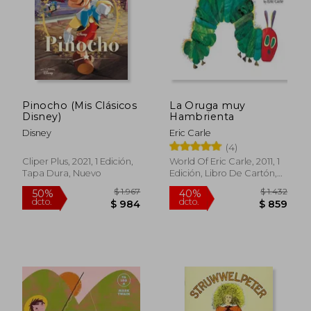
Pinocho (Mis Clásicos
La Oruga muy
Disney)
Hambrienta
Disney
Eric Carle
(4)
Cliper Plus, 2021, 1 Edición,
World Of Eric Carle, 2011, 1
Tapa Dura, Nuevo
Edición, Libro De Cartón,
Nuevo
$ 1.738
$ 2.
50%
50%
dcto.
dcto.
$ 869
$ 1.0