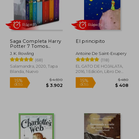
$ 1.150
$ 1.2
15%
15%
dcto.
dcto.
$ 978
$ 1.0
Saga Completa Harry
El principito
Potter 7 Tomos
Estuche
J. K. Rowling
Antoine De Saint-Exupery
(68)
(118)
Salamandra, 2020, Tapa
EL GATO DE HOJALATA,
Blanda, Nuevo
2016, 1 Edición, Libro De
Cartón, Nuevo