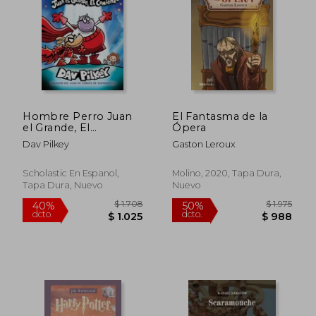
Hombre Perro Juan
El Fantasma de la
el Grande, El
Ópera
Comienzo (Hombre
Dav Pilkey
Gaston Leroux
Perro #13)
Scholastic En Espanol,
Molino, 2020, Tapa Dura,
Tapa Dura, Nuevo
Nuevo
$ 725
$ 4
40%
15%
dcto.
dcto.
$ 435
$ 4