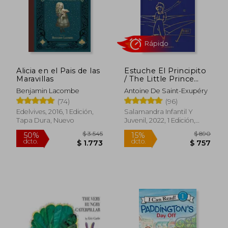
$ 1.882
$ 6
50%
15%
dcto.
dcto.
$ 941
$ 5
Alicia en el Pais de las
Estuche El Principito
Maravillas
/ The Little Prince
(Boxed Edition)
Benjamin Lacombe
Antoine De Saint-Exupéry
(74)
(96)
Edelvives, 2016, 1 Edición,
Salamandra Infantil Y
Tapa Dura, Nuevo
Juvenil, 2022, 1 Edición,
Tapa Dura, Nuevo
Rápido