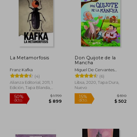
La Metamorfosis
Don Quijote de la
Mancha
$ 826
$ 1.
35%
50%
Franz Kafka
Miguel De Cervantes
dcto.
dcto.
$ 537
$ 7
Saavedra
(4)
(6)
Alianza Editorial, 2011, 1
Libsa, 2020, Tapa Dura,
Edición, Tapa Blanda,
Nuevo
Nuevo