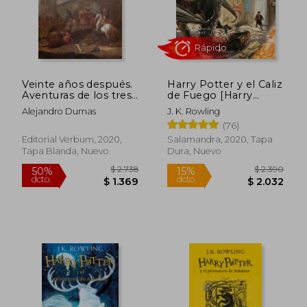
$ 1.432
$ 1.2
40%
40%
dcto.
dcto.
$ 859
$ 7
Veinte años después.
Harry Potter y el Caliz
Aventuras de los tres
de Fuego [Harry
mosqueteros
Potter 4] [Edicion
Alejandro Dumas
J. K. Rowling
Ilustrada]
(76)
Editorial Verbum, 2020,
Salamandra, 2020, Tapa
Tapa Blanda, Nuevo
Dura, Nuevo
Rápido