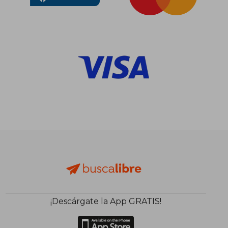
$ 1.533
$ 1.
40%
35%
dcto.
dcto.
$ 920
$ 7
¡Descárgate la App GRATIS!