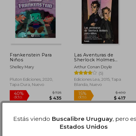
Frankenstein Para
Las Aventuras de
Niños
Sherlock Holmes
Para Niños
Shelley Mary
Arthur Conan Doyle
(5)
$ 1.632
$ 1.
50%
50%
Pluton Ediciones, 2020,
Ediciones Lea, 2015, Tapa
dcto.
dcto.
$ 816
$ 9
Tapa Dura, Nuevo
Blanda, Nuevo
Estás viendo
Buscalibre Uruguay
, pero e
Estados Unidos