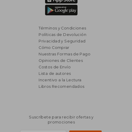
Términos y Condiciones
Políticas de Devolución
Privacidad y Seguridad
Cómo Comprar
Nuestras Formas de Pago
Opiniones de Clientes
Costos de Envío
Lista de autores
Incentivo a la Lectura
Libros Recomendados
$ 1.980
$ 1.0
50%
40%
dcto.
dcto.
$ 990
$ 6
Suscríbete para recibir ofertas y
promociones