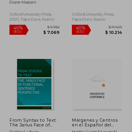
Diane Massam
(Oxford Studies of
Morphologies (en
Endangered
Inglés)
Languages) (en
Oxford University Press,
Oxford University Press,
Inglés)
2020, Tapa Dura, Nuevo
Tapa Dura, Nuevo
$ 1.971
$ 2.8
45%
45%
dcto.
dcto.
$ 1.084
$ 1.5
From Syntax to Text:
Márgenes y Centros
The Janus Face of
en el Español del
Functional Sentence
Siglo Xviii
Dusková, Libuse
Martha Guzm&Aacute;N