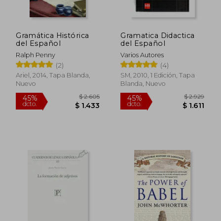
Gramática Histórica
Gramatica Didactica
del Español
del Español
Ralph Penny
Varios Autores
(2)
(4)
Ariel, 2014, Tapa Blanda,
SM, 2010, 1 Edición, Tapa
Nuevo
Blanda, Nuevo
$ 2.890
$ 3.2
45%
45%
dcto.
dcto.
$ 1.590
$ 1.7