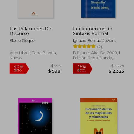
Las Relaciones De
Fundamentos de
$ 1.
40%
Discurso
Sintaxis Formal
dcto.
$ 1.926
$ 7
Eladio Duque
Ignacio Bosque,Javier
Gutiérrez Rexach
(2)
Arco Libros, Tapa Blanda,
Ediciones Akal Sa, 2009, 1
Nuevo
Edición, Tapa Blanda,
Nuevo