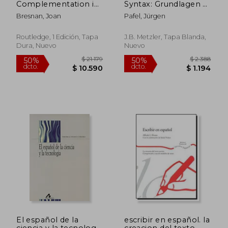
Complementation in
Syntax: Grundlagen -
English Syntax (en
Strukturen - Theorien
Bresnan, Joan
Pafel, Jürgen
Inglés)
(en Alemán)
Routledge, 1 Edición, Tapa
J.B. Metzler, Tapa Blanda,
Dura, Nuevo
Nuevo
$ 5.388
$ 20.5
50%
50%
dcto.
dcto.
$ 2.694
$ 10.2
El español de la
escribir en español. la
ciencia y la tecnología
creacion del texto