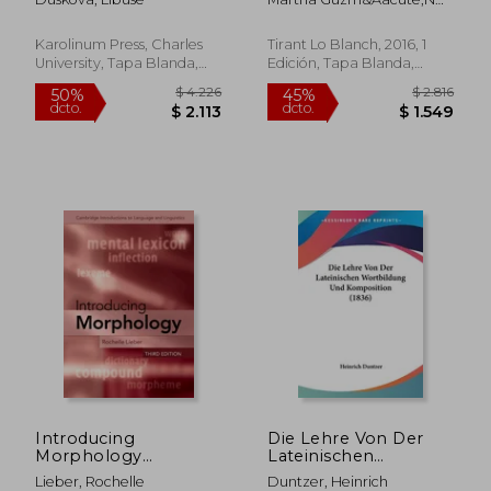
Perspective (en
(Diachronica
River&Oacute;N
Inglés)
Hispanica)
Karolinum Press, Charles
Tirant Lo Blanch, 2016, 1
University, Tapa Blanda,
Edición, Tapa Blanda,
Nuevo
Nuevo
$ 11.782
$ 15.0
40%
40%
dcto.
dcto.
$ 7.069
$ 9.0
Introducing
Die Lehre Von Der
Morphology
Lateinischen
(Cambridge
Wortbildung Und
Lieber, Rochelle
Duntzer, Heinrich
Introductions to
Komposition (1836)