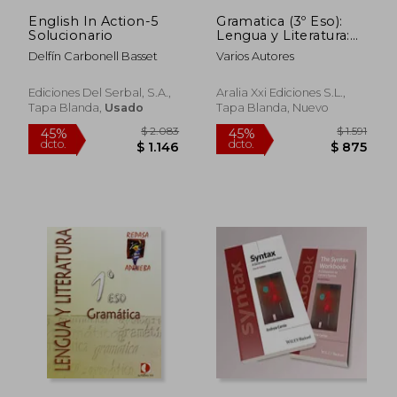
$ 1.157
$ 1.4
English In Action-5
Gramatica (3º Eso):
Solucionario
Lengua y Literatura:
Solucionario
Delfín Carbonell Basset
Varios Autores
Ediciones Del Serbal, S.a.,
Aralia Xxi Ediciones S.L.,
Tapa Blanda,
Usado
Tapa Blanda, Nuevo