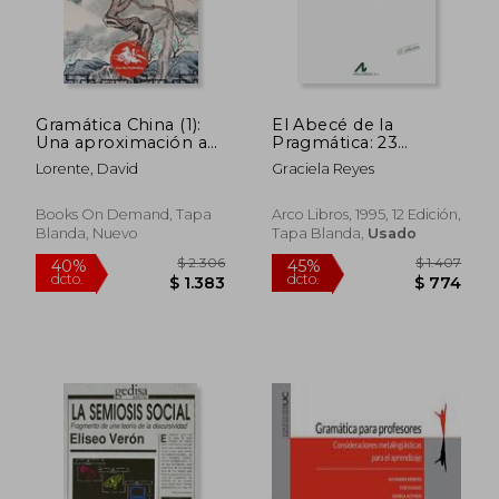
$ 2.308
$ 2.0
45%
50%
dcto.
dcto.
$ 1.270
$ 1.0
Gramática China (1):
El Abecé de la
Una aproximación a
Pragmática: 23
las estructuras del
(Cuadernos de
Lorente, David
Graciela Reyes
mandarín
Lengua Española)
Books On Demand, Tapa
Arco Libros, 1995, 12 Edición,
Blanda, Nuevo
Tapa Blanda,
Usado