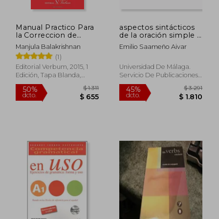
Manual Practico Para
aspectos sintácticos
la Correccion de
de la oración simple y
Estilo
compuesta en inglés
Manjula Balakrishnan
Emilio Saameño Aivar
y español
(1)
Editorial Verbum, 2015, 1
Universidad De Málaga.
Edición, Tapa Blanda,
Servicio De Publicaciones
Nuevo
E Intercambio Científico,
Usado
$ 1.359
$ 1.9
45%
50%
dcto.
dcto.
$ 747
$ 9