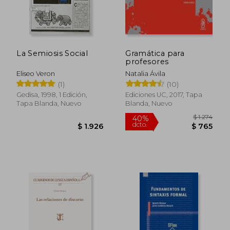
$ 2.306
$ 1.4
40%
45%
dcto.
dcto.
$ 1.383
$ 7
La Semiosis Social
Gramática para
profesores
Eliseo Veron
Natalia Ávila
(1)
(10)
Gedisa, 1998, 1 Edición,
Ediciones UC, 2017, Tapa
Tapa Blanda, Nuevo
Blanda, Nuevo