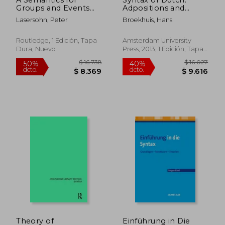
Groups and Events
Adpositions and
(en Inglés)
Adpositional Phrases
Lasersohn, Peter
Broekhuis, Hans
(en Inglés)
Routledge, 1 Edición, Tapa
Amsterdam University
Dura, Nuevo
Press, 2013, 1 Edición, Tapa
$ 1.591
$ 6.7
45%
40%
Dura, Nuevo
dcto.
dcto.
$ 875
$ 4.0
Theory of
Einführung in Die