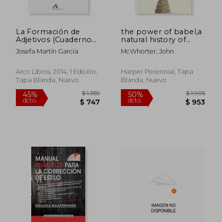
La Formación de
the power of babel,a
Adjetivos (Cuadernos
natural history of
de Lengua Española)
language (en Inglés)
Josefa Martín García
McWhorter, John
Arco Libros, 2014, 1 Edición,
Harper Perennial, Tapa
Tapa Blanda, Nuevo
Blanda, Nuevo
$ 2.605
$ 2.9
45%
45%
dcto.
dcto.
$ 1.433
$ 1.6