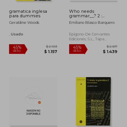
gramatica inglesa
Who needs
para dummies
grammar__? 2 :
exercises on English
Geraldine Woods
Emiliano Blasco Barquero
Gammar Pre-
intermediate Level
,
Usado
Epígono-De Cervantes
Ediciones, S.L., Tapa
Blanda,
Usado
$ 2.052
$ 2.
45%
45%
dcto.
dcto.
$ 1.129
$ 1.4