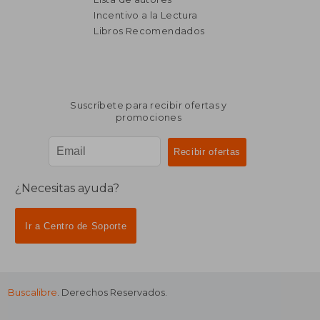
Incentivo a la Lectura
$ 13.172
$ 12.7
50%
50%
dcto.
dcto.
$ 6.586
$ 6.3
Libros Recomendados
Suscríbete para recibir ofertas y
promociones
¿Necesitas ayuda?
Ir a Centro de Soporte
Buscalibre
. Derechos Reservados.