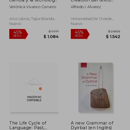
(Bibliotheca
escrito.composicion y
Verónica Vivanco Cervero
Alfredo I. Alvarez
philologica)
uso de modelos
Arco Libros, Tapa Blanda,
Universidad De Oviedo,
Nuevo
Nuevo
$ 16.738
$ 16.0
50%
40%
dcto.
dcto.
$ 8.369
$ 9.6
The Life Cycle of
A new Grammar of
Language: Past,
Dyirbal (en Inglés)