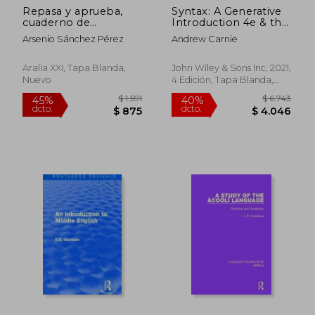
Repasa y aprueba,
Syntax: A Generative
$ 3.223
$ 1.
45%
45%
cuaderno de
Introduction 4e & the
dcto.
dcto.
$ 1.773
$ 1.0
gramática, 1 ESO
Syntax Workbook 2e
Arsenio Sánchez Pérez
Andrew Carnie
set (Introducing
Linguistics) (en
Inglés)
Aralia XXI, Tapa Blanda,
John Wiley & Sons Inc, 2021,
Nuevo
4 Edición, Tapa Blanda,
Nuevo