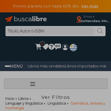
Promo planeta con hasta 60% dto
Ver más
Enviar a
Montevideo, Montevideo
0
MENÚ
Libros más vendidos
Libros importados más v
=
Ver Filtros
Inicio
Libros
Lenguaje y lingüística
Lingüística
Gramática, sintaxis y
morfología