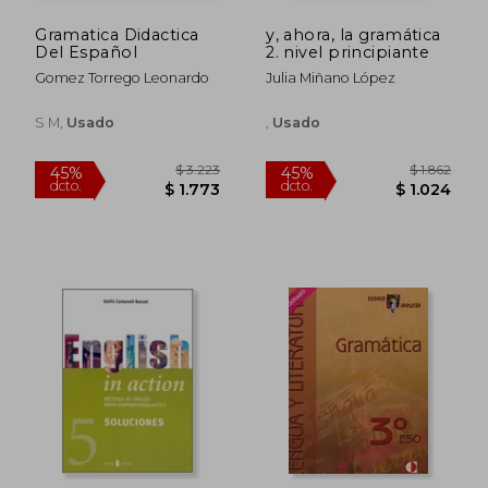
Gramatica Didactica
y, ahora, la gramática
Del Español
2. nivel principiante
Gomez Torrego Leonardo
Julia Miñano López
S M,
Usado
,
Usado
$ 2.103
$ 2.
45%
45%
dcto.
dcto.