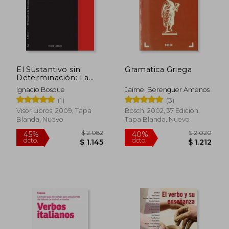
El Sustantivo sin
Gramatica Griega
Determinación: La
Ausencia de
Ignacio Bosque
Jaime. Berenguer Amenos
Determinante en la
(1)
(3)
Lengua Espñola
Visor Libros, 2009, Tapa
Bosch, 2002, 37 Edición,
Blanda, Nuevo
Tapa Blanda, Nuevo
$ 2.082
$ 2.0
45%
40%
dcto.
dcto.
$ 1.145
$ 1.2