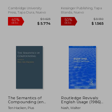
Language and
(en Alemán)
Linguistics) (en
Cambridge University
Kessinger Publishing, Tapa
Inglés)
Press, Tapa Dura, Nuevo
Blanda, Nuevo
$ 11.782
$ 17.0
40%
40%
dcto.
dcto.
$ 7.069
$ 10.2
The Semantics of
Routledge Revivals:
Compounding (en
English Usage (1986):
Inglés)
A Guide to First
Ten Hacken, Pius
Nash, Walter
Principles (en Inglés)