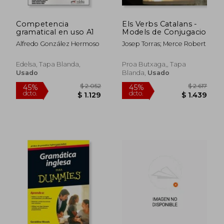
Competencia
Els Verbs Catalans -
gramatical en uso A1
Models de Conjugacio
Alfredo González Hermoso
Josep Torras; Merce Robert
Edelsa, Tapa Blanda,
Proa Butxaga,, Tapa
Usado
Blanda,
Usado
$ 1.311
$ 3.
50%
45%
dcto.
dcto.
$ 655
$ 1.8