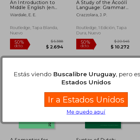
An Introduction to
A Study of the Àcoólî
Middle English (en
Language: Grammar
Inglés)
and Vocabulary (en
Wardale, E. E.
Crazzolara, J. P.
Inglés)
$ 2.083
$ 1.
45%
45%
dcto.
dcto.
$ 1.146
$ 8
Routledge, Tapa Blanda,
Routledge, 1 Edición, Tapa
Nuevo
Dura, Nuevo
Estás viendo
Buscalibre Uruguay
, pero e
Estados Unidos
Ir a Estados Unidos
Me quedo aquí
A Semantics for
Syntax of Dutch: