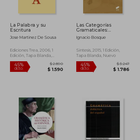
La Palabra y su
Las Categorías
Escritura
Gramaticales:
Relaciones y
Jose Martinez De Sousa
Ignacio Bosque
Diferencias
Ediciones Trea, 2006, 1
Sintesis, 2015, 1 Edición,
Edición, Tapa Blanda,
Tapa Blanda, Nuevo
$ 2.961
$ 2.3
45%
45%
Nuevo
dcto.
dcto.
$ 1.628
$ 1.3