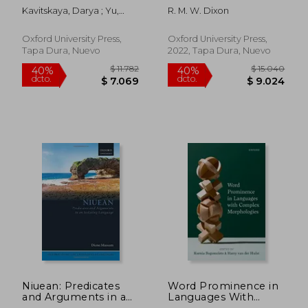
Present, and Future
Kavitskaya, Darya ; Yu,
R. M. W. Dixon
(en Inglés)
Alan C. L.
Oxford University Press,
Oxford University Press,
Tapa Dura, Nuevo
2022, Tapa Dura, Nuevo
$ 21.179
$ 2.3
50%
50%
dcto.
dcto.
$ 10.590
$ 1.1
Niuean: Predicates
Word Prominence in
and Arguments in an
Languages With
Isolating Language: 6
Complex