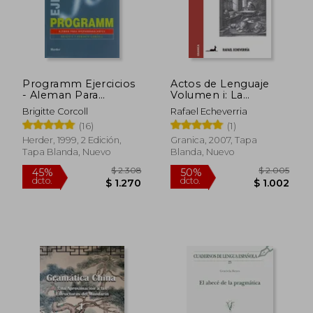
$ 995
$ 1.2
Programm Ejercicios
Actos de Lenguaje
- Aleman Para
Volumen i: La
Hispanohablantes
Escucha
Brigitte Corcoll
Rafael Echeverria
(16)
(1)
Herder, 1999, 2 Edición,
Granica, 2007, Tapa
Tapa Blanda, Nuevo
Blanda, Nuevo