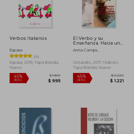
Verbos Italianos
El Verbo y su
Enseñanza. Hacia un
Modelo de
Espasa
Anna Camps
Enseñanza de la
Mund&Oacute;; Teresa
(4)
Gramática Basado en
Ribas Seix
la Actividad Reflexiva:
Espasa, 2019, Tapa Blanda,
Octaedro, 2017, 1 Edición,
Hacia un Modelo de
Nuevo
Tapa Blanda, Nuevo
Enseñanza de la
Gramática en la
Actividad Reflexiva:
156 (Recursos)
$ 1.810
$ 2.2
45%
45%
dcto.
dcto.