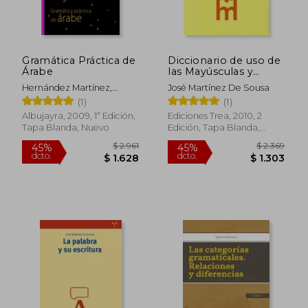
Gramática Práctica de
Diccionario de uso de
Árabe
las Mayúsculas y
Minúsculas
Hernández Martínez,
José Martínez De Sousa
$ 996
$ 4.2
Joana
40%
45%
(1)
(1)
dcto.
dcto.
$ 598
$ 2.3
Albujayra, 2009, 1ª Edición,
Ediciones Trea, 2010, 2
Tapa Blanda, Nuevo
Edición, Tapa Blanda,
Nuevo