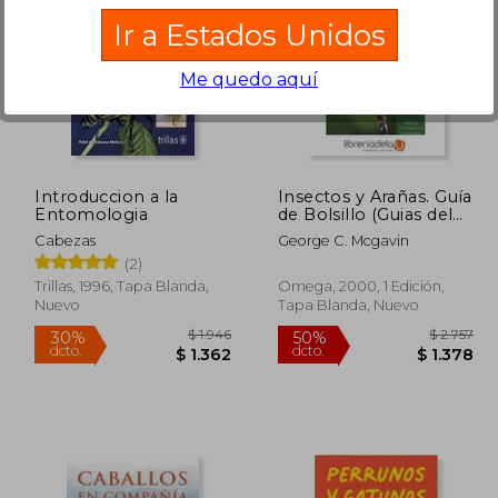
Ir a Estados Unidos
Me quedo aquí
 2.107
$ 986
40%
50%
dcto.
dcto.
1.053
$ 592
Introduccion a la
Insectos y Arañas. Guía
Entomologia
de Bolsillo (Guias del
Naturalista-Insectos y
Cabezas
George C. Mcgavin
Aracnidos)
(2)
Trillas, 1996, Tapa Blanda,
Omega, 2000, 1 Edición,
Nuevo
Tapa Blanda, Nuevo