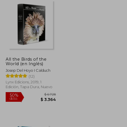
All the Birds of the
World (en Inglés)
Josep Del Hoyo I Calduch
(12)
Lynx Edicions, 2019, 1
Edición, Tapa Dura, Nuevo
$ 2.215
$ 6.728
50%
dcto.
$ 1.108
$ 3.364