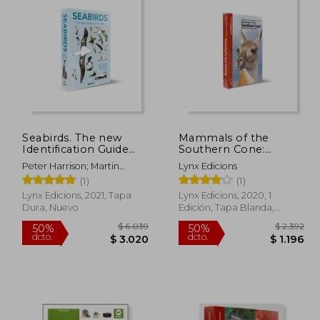
 2.048
$ 1.745
50%
50%
dcto.
dcto.
1.024
$ 873
Seabirds. The new
Mammals of the
Identification Guide
Southern Cone:
(en Inglés)
Argentina, Chile,
Peter Harrison; Martin
Lynx Edicions
Paraguay, Uruguay (en
Perrow; Hans Larsson
(1)
(1)
Inglés)
Lynx Edicions, 2021, Tapa
Lynx Edicions, 2020, 1
Dura, Nuevo
Edición, Tapa Blanda,
Nuevo