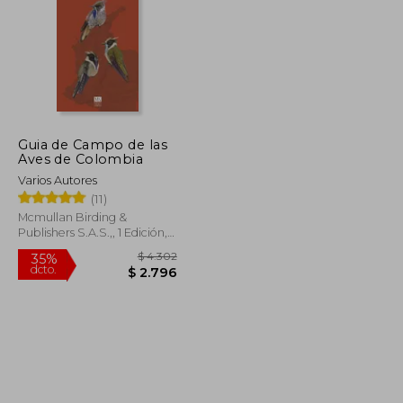
Guia de Campo de las
$ 1.434
$ 9.713
Aves de Colombia
50%
dcto.
$ 932
$ 4.857
Varios Autores
(11)
Mcmullan Birding &
Publishers S.A.S.,, 1 Edición,
Tapa Blanda, Nuevo