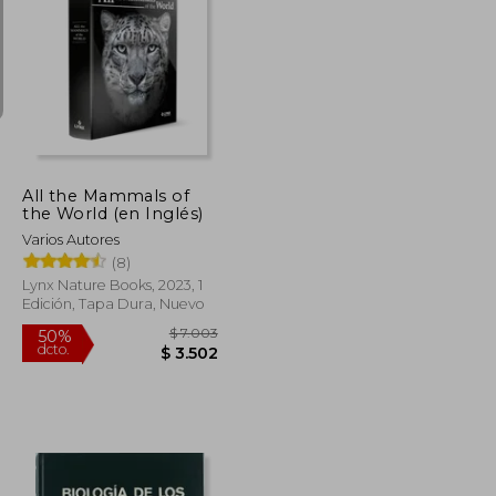
$ 2.185
$ 2.742
50%
dcto.
$ 1.093
$ 1.371
All the Mammals of
the World (en Inglés)
Varios Autores
(8)
Lynx Nature Books, 2023, 1
Edición, Tapa Dura, Nuevo