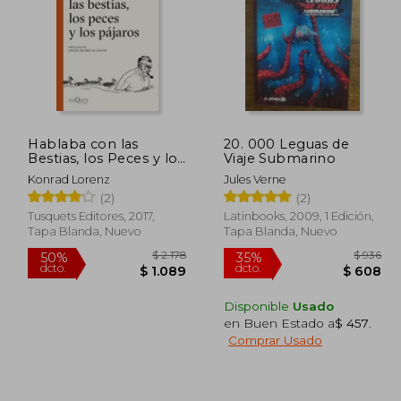
Hablaba con las
20. 000 Leguas de
 6.779
$ 2.518
Bestias, los Peces y los
Viaje Submarino
50%
35%
Pájaros
dcto.
dcto.
3.389
$ 1.259
Konrad Lorenz
Jules Verne
(2)
(2)
Tusquets Editores, 2017,
Latinbooks, 2009, 1 Edición,
Tapa Blanda, Nuevo
Tapa Blanda, Nuevo
Disponible
Usado
en Buen Estado a
$ 457
.
Comprar Usado