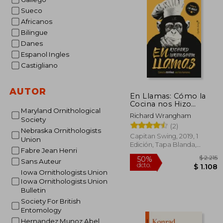
$
50%
Sueco
dcto.
$ 
Africanos
Bilingue
Danes
Espanol Ingles
Castigliano
AUTOR
En Llamas: Cómo la
Cocina nos Hizo
Maryland Ornithological
Humanos
Richard Wrangham
Society
(2)
Nebraska Ornithologists
Capitan Swing, 2019, 1
Union
Edición, Tapa Blanda,
Fabre Jean Henri
Nuevo
Sans Auteur
Iowa Ornithologists Union
Iowa Ornithologists Union
Bulletin
Society For British
Entomology
Hernandez Munoz Abel