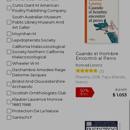
Curtis Grant M American
Poultry Publishing Company
50%
South Australian Museum
dcto.
$ 
Public Library Museum And
Art Galler
Moynihan M
Lepidopterists Society
California Malacozoological
Society Northern California
Cuando el Hombre
Malacozoological
Encontró al Perro
Wheeler W M
Konrad Lorenz
Dechambre Amedee Raige
(3)
Delorme Jacques
Planeta, 2018, Tapa Blanda,
Bristol And Gloucestershire
Nuevo
Archaeolo
Scottish Ornithologists Club
Klauber Laurence Monroe
1883 1968
Protection De La Nature
Santschi F