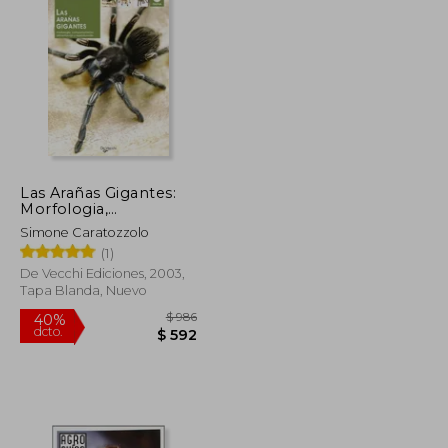
$ 2.660
$ 2.530
50%
dcto.
$ 1.330
$ 1.265
Las Arañas Gigantes:
Morfologia,
Comportamiento,
Simone Caratozzolo
Alimentacion y r
(1)
Eproduccion
De Vecchi Ediciones, 2003,
Tapa Blanda, Nuevo