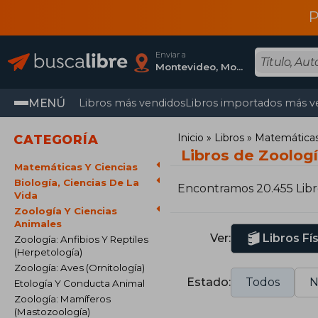
P
Enviar a
Montevideo, Montevideo
MENÚ
Libros más vendidos
Libros importados más v
Inicio
Libros
Matemáticas 
CATEGORÍA
Libros de Zoologí
Matemáticas Y Ciencias
Biología, Ciencias De La
Encontramos 20.455 Libr
Vida
Zoología Y Ciencias
Animales
Ver:
Libros Fí
Zoología: Anfibios Y Reptiles
(Herpetología)
Zoología: Aves (Ornitología)
Estado:
Todos
N
Etología Y Conducta Animal
Zoología: Mamíferos
(Mastozoología)