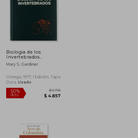
$ 2.757
$ 7.003
50%
dcto.
$ 1.378
$ 3.502
Biologia de los
Invertebrados
(Zoologia)
Mary S. Gardiner
Omega, 1977, 1 Edición, Tapa
Dura,
Usado