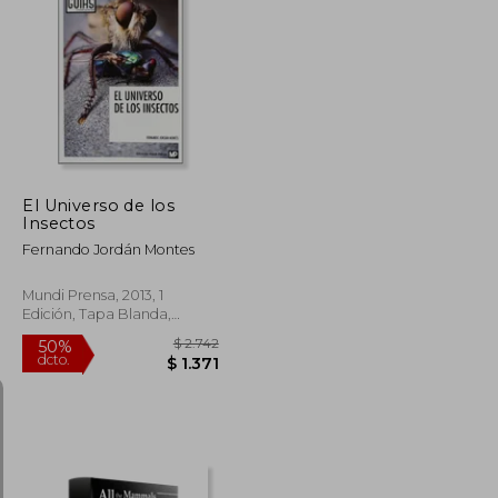
$ 2.392
$ 986
40%
dcto.
$ 1.196
$ 592
El Universo de los
Insectos
Fernando Jordán Montes
Mundi Prensa, 2013, 1
Edición, Tapa Blanda,
Nuevo