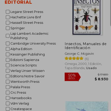
EDITORIAL
Legare Street Press
Hachette Livre Bnf
Hassell Street Press
$
50%
dcto.
$ 
Springer
Lap Lambert Academic
Publishing
Cambridge University Press
Insectos, Manuales de
Identificación
Alpha Edition
George C. Mcgavin
Kessinger Publishing
(6)
Edizioni Sapienza
Omega, 2000, 1 Edición,
Sciencia Scripts
Tapa Blanda,
Usado
Verlag Unser Wissen
Editions Notre Savoir
Wentworth Press
Palala Press
Crc Press
Hansebooks
Vdm Verlag
Createspace