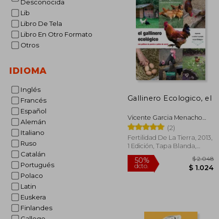
Desconocida
Lib
Libro De Tela
Libro En Otro Formato
Otros
IDIOMA
Inglés
Gallinero Ecologico, el
Francés
Español
Vicente Garcia Menacho
Alemán
Osset
(2)
Italiano
Fertilidad De La Tierra, 2013,
Ruso
1 Edición, Tapa Blanda,
Catalán
Nuevo
Portugués
Polaco
Latin
Euskera
Finlandes
Gallego