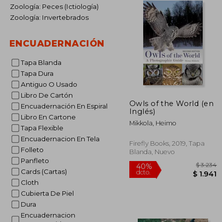
Zoología: Peces (Ictiología)
Zoología: Invertebrados
ENCUADERNACIÓN
Tapa Blanda
Tapa Dura
Antiguo O Usado
Libro De Cartón
Owls of the World (en
Encuadernación En Espiral
Inglés)
Libro En Cartone
Mikkola, Heimo
Tapa Flexible
Encuadernacion En Tela
Firefly Books, 2019, Tapa
Folleto
Blanda, Nuevo
Panfleto
Cards (Cartas)
Cloth
Cubierta De Piel
Dura
$
40%
Encuadernacion
dcto.
$ 