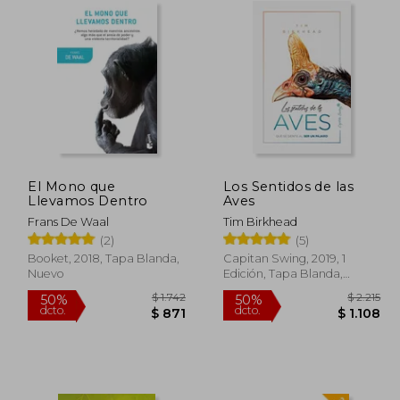
El Mono que
Los Sentidos de las
Llevamos Dentro
Aves
Frans De Waal
Tim Birkhead
(2)
(5)
Booket, 2018, Tapa Blanda,
Capitan Swing, 2019, 1
Nuevo
Edición, Tapa Blanda,
Nuevo
 3.234
$ 1.742
50%
50%
dcto.
dcto.
1.941
$ 871