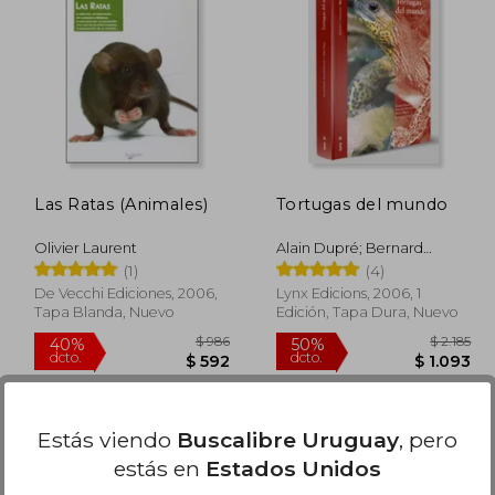
$ 2.215
$ 6.039
50%
50%
dcto.
dcto.
1.108
$ 3.020
Las Ratas (Animales)
Tortugas del mundo
Olivier Laurent
Alain Dupré; Bernard
Devaux; Franck Bonin
(1)
(4)
De Vecchi Ediciones, 2006,
Lynx Edicions, 2006, 1
Tapa Blanda, Nuevo
Edición, Tapa Dura, Nuevo
Estás viendo
Buscalibre Uruguay
, pero
estás en
Estados Unidos