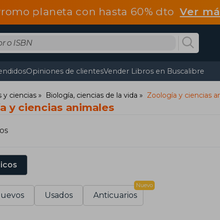
romo planeta con hasta 60% dto
Ver má
endidos
Opiniones de clientes
Vender Libros en Buscalibre
y ciencias
Biología, ciencias de la vida
Zoología y ciencias a
a y ciencias animales
os
sicos
Nuevo
uevos
Usados
Anticuarios