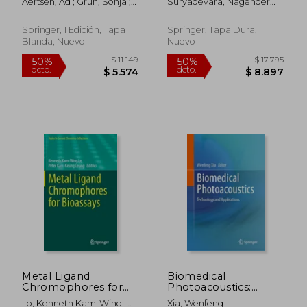
Aertsen, Ad ; Grün, Sonja ;
Suryadevara, Nagender
Selected Papers of
Maldonado, Pedro E.
Kumar ; George, Boby ;
George Gerstein (en
Jayasundera, Krishanthi P.
Inglés)
Springer, 1 Edición, Tapa
Springer, Tapa Dura,
Blanda, Nuevo
Nuevo
$ 11.754
$ 6.
50%
40%
dcto.
dcto.
$ 5.877
$ 3.7
Metal Ligand
Biomedical
Chromophores for
Photoacoustics:
Bioassays (en Inglés)
Technology and
Lo, Kenneth Kam-Wing ;
Xia, Wenfeng