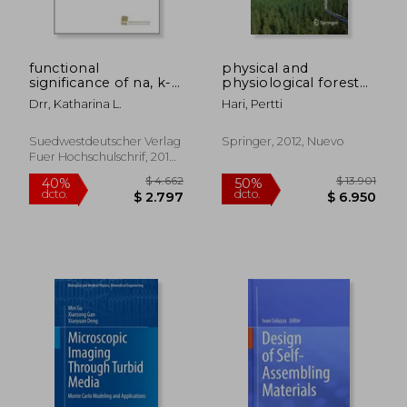
$ 14.170
$ 5.1
50%
45%
dcto.
dcto.
$ 7.085
$ 2.8
functional
physical and
significance of na, k-
physiological forest
and h, k-atpase -
ecology (en Inglés)
Drr, Katharina L.
Hari, Pertti
subunits (en Inglés)
Suedwestdeutscher Verlag
Springer, 2012, Nuevo
Fuer Hochschulschrif, 2010,
Nuevo