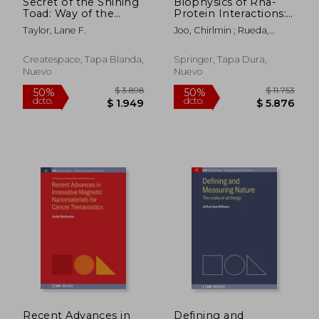
Secret of the Shining
Biophysics of Rna-
Toad: Way of the
Protein Interactions:
Silver River People
A Mechanistic View
Taylor, Lane F.
Joo, Chirlmin ; Rueda,
(en Inglés)
(en Inglés)
David
Createspace, Tapa Blanda,
Springer, Tapa Dura,
Nuevo
Nuevo
$ 12.905
$ 7.5
50%
50%
dcto.
dcto.
$ 6.452
$ 3.7
Recent Advances in
Defining and