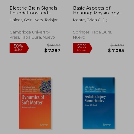
Electric Brain Signals:
Basic Aspects of
Foundations and
Hearing: Physiology
Applications of
and Perception (en
Halnes, Geir ; Ness, Torbjørn
Moore, Brian C. J. ;
Biophysical Modeling
Inglés)
V. ; Næss, Solveig
Patterson, Roy D. ; Winter,
(en Inglés)
Ian M.
Cambridge University
Springer, Tapa Dura,
Press, Tapa Dura, Nuevo
Nuevo
$ 18.170
$ 15.0
50%
50%
dcto.
dcto.
$ 9.085
$ 7.5