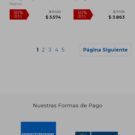
Nuevo
1
2
3
4
5
Página Siguiente
Nuestras Formas de Pago
$ 14.170
$ 11.
50%
50%
dcto.
dcto.
$ 7.085
$ 5.5