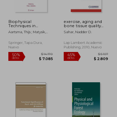
dcto.
dcto.
$ 11.215
$ 6.9
Biophysical
exercise, aging and
Techniques in
bone tissue quality
Photosynthesis,
(en Inglés)
Aartsma, Thijs ; Matysik,
Sahar, Nadder D.
Volume II (en Inglés)
Jörg
Springer, Tapa Dura,
Lap Lambert Academic
Nuevo
Publishing, 2010, Nuevo