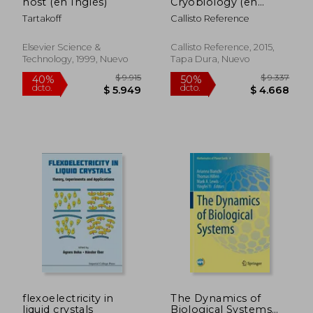
host (en Inglés)
Cryobiology (en
dcto.
dcto.
$ 1.949
$ 5.8
Inglés)
Tartakoff
Callisto Reference
Elsevier Science &
Callisto Reference, 2015,
Technology, 1999, Nuevo
Tapa Dura, Nuevo
flexoelectricity in
The Dynamics of
liquid crystals
Biological Systems