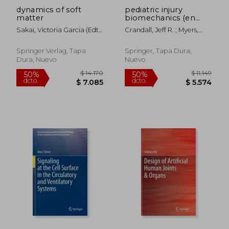
dynamics of soft
pediatric injury
matter
biomechanics (en
Inglés)
Sakai, Victoria Garcia (edt)/
Crandall, Jeff R. ; Myers,
Alba-Simionesco,
Barry S. ; Meaney, David F.
Christiane (edt)/ Chen,
Springer Verlag, Tapa
Springer, Tapa Dura,
Sow-Hsin (edt)
Dura, Nuevo
Nuevo
$ 14.573
$ 14.1
50%
50%
dcto.
dcto.
$ 7.287
$ 7.0