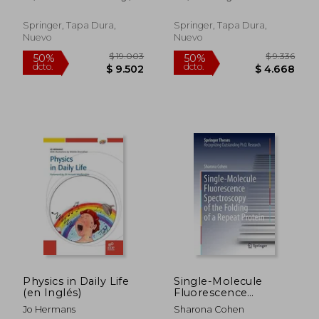
Applications (en
Leung, Peter Kam-Keung
Inglés)
Springer, Tapa Dura,
Springer, Tapa Dura,
Nuevo
Nuevo
$ 18.500
$ 15.9
50%
50%
dcto.
dcto.
$ 9.250
$ 7.9
Physics in Daily Life
Single-Molecule
(en Inglés)
Fluorescence
Spectroscopy of the
Jo Hermans
Sharona Cohen
Folding of a Repeat