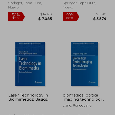
Inglés)
Springer, Tapa Dura,
Springer, Tapa Dura,
Nuevo
Nuevo
$ 2.135
$ 7.5
40%
50%
dcto.
dcto.
$ 1.281
$ 3.7
Laser Technology in
biomedical optical
Biomimetics: Basics
imaging technologies
and Applications
(en Inglés)
Liang, Rongguang
(Biological and
Medical Physics,