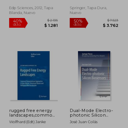
Protein (Springer
Theses)
Edp Sciences, 2012, Tapa
Springer, Tapa Dura,
Blanda, Nuevo
Nuevo
$ 11.149
$ 17.
50%
50%
dcto.
dcto.
$ 5.574
$ 8.8
rugged free energy
Dual-Mode Electro-
landscapes,common
photonic Silicon
computational
Biosensors (Springer
Wolfhard (edt) Janke
José Juan Colás
approaches to spin
Theses)