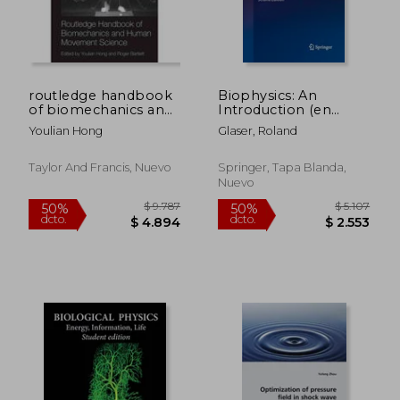
routledge handbook
Biophysics: An
of biomechanics and
Introduction (en
human movement
Inglés)
Youlian Hong
Glaser, Roland
science
Taylor And Francis, Nuevo
Springer, Tapa Blanda,
Nuevo
$ 9.787
$ 5.1
50%
50%
dcto.
dcto.
$ 4.894
$ 2.5