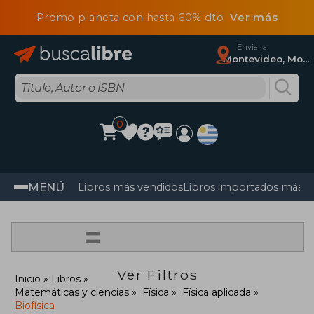
Promo planeta con hasta 60% dto
Ver más
Enviar a
Montevideo, Montevideo
0
MENÚ
Libros más vendidos
Libros importados más v
=
Ver Filtros
Inicio
Libros
Matemáticas y ciencias
Física
Física aplicada
Biofísica