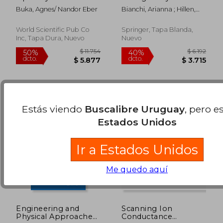
(en Inglés)
Buka, Agnes/ Nandor Eber
Bianchi, Arianna ; Hillen,
$ 5.863
$ 11.
50%
50%
Thomas ; Lewis, Mark A.
dcto.
dcto.
$ 2.931
$ 5.8
World Scientific Pub Co
Springer, Tapa Blanda,
Inc, Tapa Dura, Nuevo
Nuevo
Estás viendo
Buscalibre Uruguay
, pero e
Estados Unidos
Ir a Estados Unidos
Me quedo aquí
Engineering and
Scanning Ion
Physical Approaches
Conductance