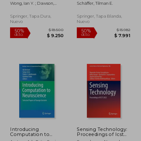
to Cancer (en Inglés)
Microscopy (en
Wong, Ian Y. ; Dawson,
Schäffer, Tilman E.
Inglés)
Michelle R.
Springer, Tapa Dura,
Springer, Tapa Blanda,
Nuevo
Nuevo
$ 9.915
$ 9.3
40%
50%
dcto.
dcto.
$ 5.949
$ 4.6
Introducing
Sensing Technology:
Computation to
Proceedings of Icst
Neuroscience:
2022 (en Inglés)