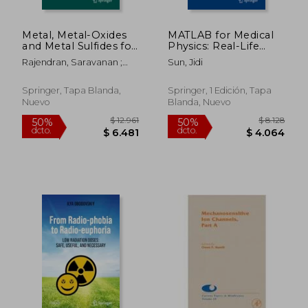
Metal, Metal-Oxides
MATLAB for Medical
and Metal Sulfides for
Physics: Real-Life
Batteries, Fuel Cells,
Clinical Scenarios and
Rajendran, Saravanan ;
Sun, Jidi
Solar Cells,
Projects (en Inglés)
Karimi-Maleh, Hassan ; Qin,
Photocatalysis and
Jiaqian
Health Sensors (en
Springer, Tapa Blanda,
Springer, 1 Edición, Tapa
Inglés)
Nuevo
Blanda, Nuevo
$ 10.041
$ 3.5
50%
50%
dcto.
dcto.
$ 5.020
$ 1.7