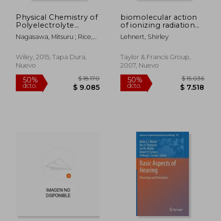
Physical Chemistry of
biomolecular action
Polyelectrolyte
of ionizing radiation
Solutions, Volume 158
(en Inglés)
Nagasawa, Mitsuru ; Rice,
Lehnert, Shirley
(en Inglés)
Stuart A. ; Dinner, Aaron R.
Wiley, 2015, Tapa Dura,
Taylor & Francis Group,
Nuevo
2007, Nuevo
$ 2.677
$ 14.2
50%
40%
dcto.
dcto.
$ 1.338
$ 8.5