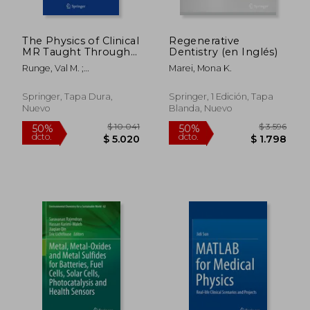
The Physics of Clinical
Regenerative
MR Taught Through
Dentistry (en Inglés)
Images (en Inglés)
Runge, Val M. ;
Marei, Mona K.
$ 7.523
$ 4.2
50%
50%
Heverhagen, Johannes T.
dcto.
dcto.
$ 3.762
$ 2.1
Springer, Tapa Dura,
Springer, 1 Edición, Tapa
Nuevo
Blanda, Nuevo