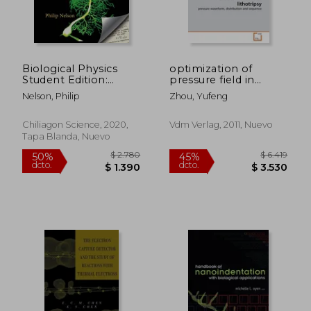
Biological Physics
optimization of
Student Edition:
pressure field in
Energy, Information,
shock wave
Nelson, Philip
Zhou, Yufeng
Life (en Inglés)
lithotripsy (en Inglés)
Chiliagon Science, 2020,
Vdm Verlag, 2011, Nuevo
Tapa Blanda, Nuevo
$ 2.780
$ 6.4
50%
45%
dcto.
dcto.
$ 1.390
$ 3.5