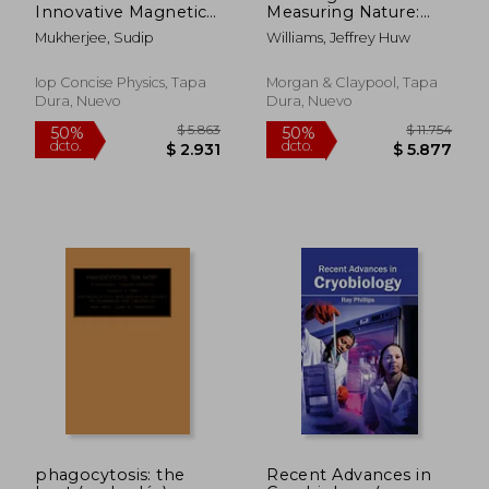
Innovative Magnetic
Measuring Nature:
Nanomaterials for
The Make of All
Mukherjee, Sudip
Williams, Jeffrey Huw
Cancer Theranostics
Things (en Inglés)
(en Inglés)
Iop Concise Physics, Tapa
Morgan & Claypool, Tapa
Dura, Nuevo
Dura, Nuevo
phagocytosis: the
Recent Advances in
$ 3.898
$ 11.
50%
50%