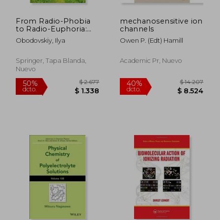
From Radio-Phobia
mechanosensitive ion
to Radio-Euphoria:
channels
Low Radiation Doses:
Obodovskiy, Ilya
Owen P. (edt) Hamill
Safe, Useful, and
Necessary (en Inglés)
Springer, Tapa Blanda,
Academic Pr, Nuevo
Nuevo
$ 12.961
$ 8.
50%
50%
dcto.
dcto.
$ 6.481
$ 4.0