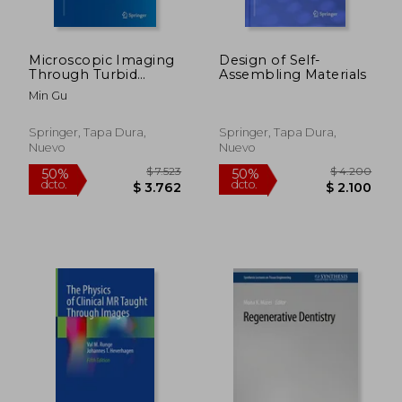
Microscopic Imaging
Design of Self-
$ 4.662
$ 13.9
40%
50%
Through Turbid
Assembling Materials
dcto.
dcto.
$ 2.797
$ 6.9
Media: Monte Carlo
Min Gu
Modeling and
Applications
(Biological and
Springer, Tapa Dura,
Springer, Tapa Dura,
Medical Physics,
Nuevo
Nuevo
Biomedical
Engineering)