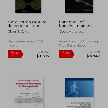
the electron capture
Handbook of
detector and the
Nanoindentation:
study of reactions
With Biological
Chen, E. C. M.
Oyen, Michelle L.
with thermal
Applications (en
electrons (en Inglés)
Inglés)
Wiley-Interscience, 2004,
Jenny Stanford Publishing,
Nuevo
Tapa Dura, Nuevo
$ 18.692
$ 11.
40%
40%