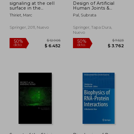
signaling at the cell
Design of Artificial
surface in the
Human Joints &
circulatory and
Organs (en Inglés)
Thiriet, Marc
Pal, Subrata
ventilatory systems
(en Inglés)
Springer, 2011, Nuevo
Springer, Tapa Dura,
Nuevo
$ 14.170
$ 11.
50%
50%
dcto.
dcto.
$ 7.085
$ 5.5