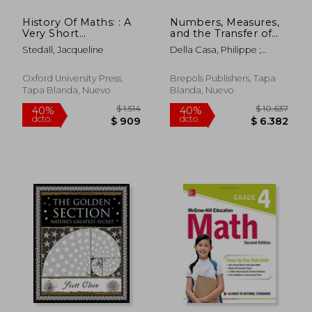
History Of Maths: : A
Numbers, Measures,
Very Short
and the Transfer of
Introduction (en
Goods in Prehistory
Stedall, Jacqueline
Della Casa, Philippe ;
Inglés)
(en Inglés)
Dzbynski, Aleksander
Oxford University Press,
Brepols Publishers, Tapa
Tapa Blanda, Nuevo
Blanda, Nuevo
$ 12.319
$ 3.7
40%
40%
dcto.
dcto.