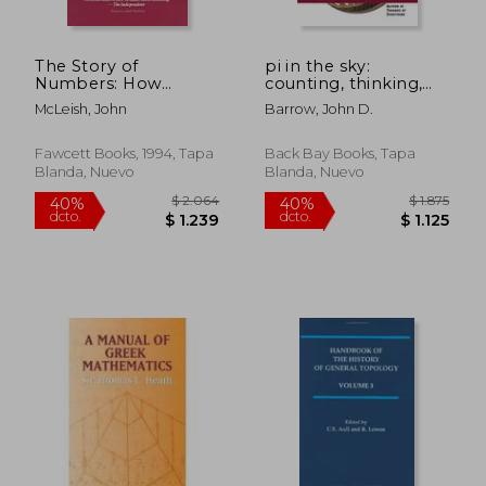
The Story of
pi in the sky:
Numbers: How
counting, thinking,
Mathematics has
and being (en Inglés)
McLeish, John
Barrow, John D.
Shaped Civilization
(en Inglés)
Fawcett Books, 1994, Tapa
Back Bay Books, Tapa
Blanda, Nuevo
Blanda, Nuevo
$ 4.027
$ 5.2
40%
40%
dcto.
dcto.
$ 2.416
$ 3.1