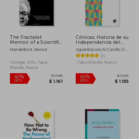
$ 1.466
$ 1.3
The Fractalist:
Cónicas: Historia de su
Memoir of a Scientific
Independencia del
Maverick (en Inglés)
Cono: 14 (Miradas
Mandelbrot, Benoit
Agust&Iacute;N Carrillo De
Matemáticas)
Albornoz; Manuel De
(1)
Le&Oacute;N
Vintage, 2014, Tapa
, Tapa Blanda, Nuevo
Blanda, Nuevo