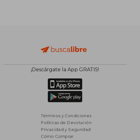
$ 1.942
$ 11.
40%
40%
dcto.
dcto.
$ 1.165
$ 7.0
¡Descárgate la App GRATIS!
Términos y Condiciones
Políticas de Devolución
Privacidad y Seguridad
Cómo Comprar