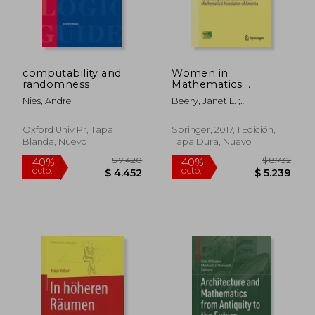
$ 1.666
$ 2.
40%
40%
dcto.
dcto.
$ 1.000
$ 1.6
computability and
Women in
randomness
Mathematics:
Celebrating the
Nies, Andre
Beery, Janet L. ;
Centennial of the
Greenwald, Sarah J. ;
Mathematical
Jensen-Vallin, Jacqueline A.
Association of
Oxford Univ Pr, Tapa
Springer, 2017, 1 Edición,
America (en Inglés)
Blanda, Nuevo
Tapa Dura, Nuevo