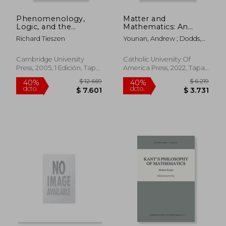
Phenomenology,
Matter and
Logic, and the
Mathematics: An
Philosophy of
Essentialist Account
Richard Tieszen
Younan, Andrew ; Dodds,
Mathematics (en
of Laws of Nature (en
Michael J.
Inglés)
Inglés)
Cambridge University
Catholic University Of
Press, 2005, 1 Edición, Tapa
America Press, 2022, Tapa
Dura, Nuevo
Dura, Nuevo
$ 2.627
$ 11.
40%
40%
dcto.
dcto.
$ 1.576
$ 6.6