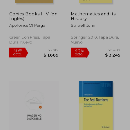
Conics Books I-IV (en
Mathematics and its
Inglés)
History
(Undergraduate Texts
Apollonius Of Perga
Stillwell, John
in Mathematics) (en
Inglés)
Green Lion Press, Tapa
Springer, 2010, Tapa Dura,
Dura, Nuevo
Nuevo
$ 1.862
$ 11.
40%
40%
dcto.
dcto.
$ 1.117
$ 7.1