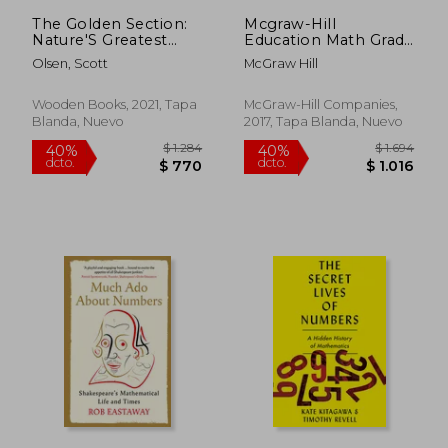
$ 7.392
$ 2.2
The Golden Section:
Mcgraw-Hill
Nature'S Greatest
Education Math Grade
Secret (Wooden
4, Second Edition (en
Olsen, Scott
McGraw Hill
Books us) (en Inglés)
Inglés)
Wooden Books, 2021, Tapa
McGraw-Hill Companies,
Blanda, Nuevo
2017, Tapa Blanda, Nuevo