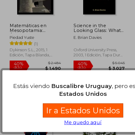
$ 1.284
$ 1.6
40%
40%
dcto.
dcto.
$ 770
$ 1.0
Matemáticas en
Science in the
Mesopotamia:
Looking Glass: What
Álgebra, Geometría y
do Scientists Really
Piedad Yuste
E. Brian Davies
Cálculo
Know? (en Inglés)
(1)
Dykinson S.L., 2015, 1
Oxford University Press,
Edición, Tapa Blanda,
2003, 1 Edición, Tapa Dura,
Nuevo
Nuevo
Estás viendo
Buscalibre Uruguay
, pero e
Estados Unidos
Ir a Estados Unidos
Me quedo aquí