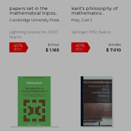
papers set in the
kant's philosophy of
mathematical tripos,
mathematics:
in the university of
modern essays (en
Cambridge University Press
Posy, Carl J.
cambridge, 1913-1917
Inglés)
Lightning Source Inc, 2007,
Springer, 1992, Nuevo
Nuevo
$ 11.649
$ 14.9
40%
40%