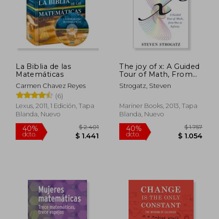
La Biblia de las
The joy of x: A Guided
Matemáticas
Tour of Math, From
one to Infinity (en
Carmen Chavez Reyes
Strogatz, Steven
Inglés)
(6)
Lexus, 2011, 1 Edición, Tapa
Mariner Books, 2013, Tapa
Blanda, Nuevo
Blanda, Nuevo
$ 2.401
$ 1.
40%
40%
dcto.
dcto.
$ 1.441
$ 1.0