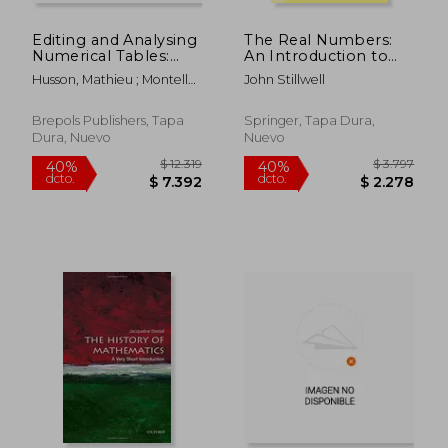
Editing and Analysing
The Real Numbers:
Numerical Tables:
An Introduction to
Towards a Digital
Set Theory and
Husson, Mathieu ; Montelle,
John Stillwell
Information System
Analysis
Clemency ; Van Dalen,
for the History of
(Undergraduate Texts
Benno
Astral Sciences (en
in Mathematics)
Brepols Publishers, Tapa
Springer, Tapa Dura,
Inglés)
Dura, Nuevo
Nuevo
$ 2.781
$ 5.4
40%
40%
dcto.
dcto.
$ 1.669
$ 3.2