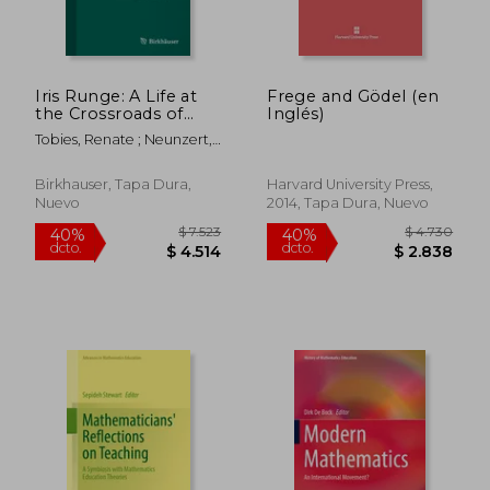
Iris Runge: A Life at
Frege and Gödel (en
the Crossroads of
Inglés)
Mathematics,
Tobies, Renate ; Neunzert,
Science, and Industry
$ 3.898
$ 12.
Helmut ; Tobies, Renate
40%
40%
(en Inglés)
dcto.
dcto.
$ 2.339
$ 7.7
Birkhauser, Tapa Dura,
Harvard University Press,
Nuevo
2014, Tapa Dura, Nuevo