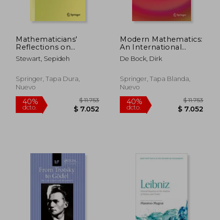
Mathematicians'
Modern Mathematics:
Reflections on
An International
Teaching: A
Movement? (en
Stewart, Sepideh
De Bock, Dirk
Symbiosis with
Inglés)
Mathematics
Education Theories
Springer, Tapa Dura,
Springer, Tapa Blanda,
(en Inglés)
Nuevo
Nuevo
$ 7.523
$ 4.7
40%
40%
dcto.
dcto.
$ 4.514
$ 2.8