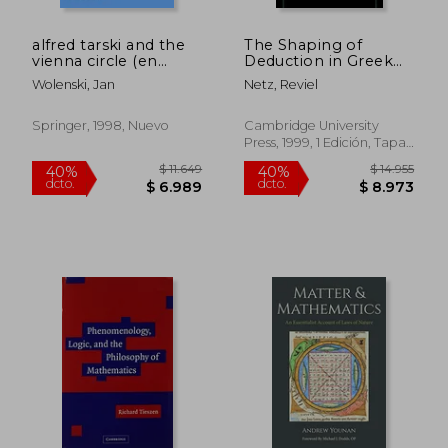
alfred tarski and the
The Shaping of
vienna circle (en
Deduction in Greek
Inglés)
Mathematics
Wolenski, Jan
Netz, Reviel
Hardback: A Study in
Cognitive History
(Ideas in Context) (en
Springer, 1998, Nuevo
Cambridge University
Inglés)
Press, 1999, 1 Edición, Tapa
Dura, Nuevo
$ 2.064
$ 1.
40%
40%
dcto.
dcto.
$ 1.239
$ 1.1