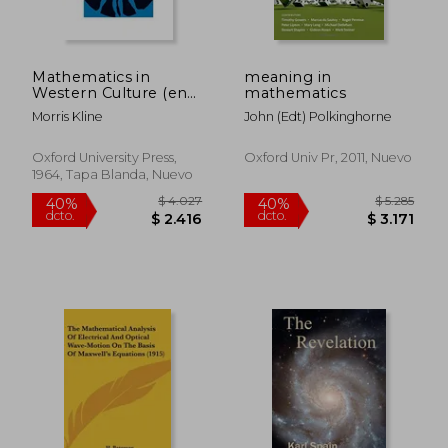
Mathematics in
meaning in
Western Culture (en
mathematics
$ 2.043
$ 2.6
40%
40%
Inglés)
Morris Kline
John (edt) Polkinghorne
dcto.
dcto.
$ 1.226
$ 1.5
Oxford University Press,
Oxford Univ Pr, 2011, Nuevo
1964, Tapa Blanda, Nuevo