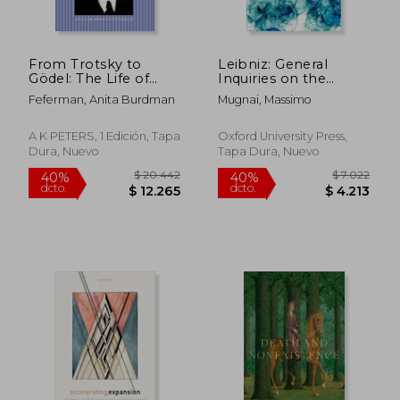
From Trotsky to
Leibniz: General
Gödel: The Life of
Inquiries on the
Jean Van Heijenoort
Analysis of Notions
Feferman, Anita Burdman
Mugnai, Massimo
(en Inglés)
and Truths (British
Society for the
History of
A K PETERS, 1 Edición, Tapa
Oxford University Press,
Philosophy: New
Dura, Nuevo
Tapa Dura, Nuevo
Texts in the History of
Philosophy) (en
Inglés)
$ 11.753
$ 11.
40%
40%
dcto.
dcto.
$ 7.052
$ 7.0