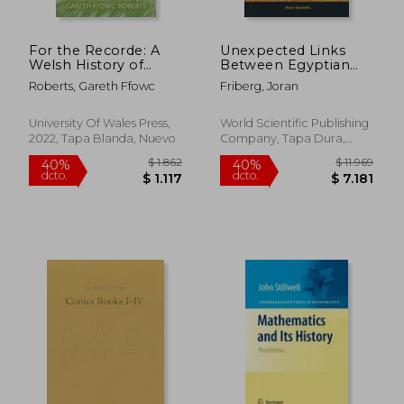
For the Recorde: A
Unexpected Links
Welsh History of
Between Egyptian
Mathematical Greats
and Babylonian
Roberts, Gareth Ffowc
Friberg, Joran
(en Inglés)
Mathematics (en
Inglés)
University Of Wales Press,
World Scientific Publishing
2022, Tapa Blanda, Nuevo
Company, Tapa Dura,
Nuevo
$ 7.518
$ 9.4
40%
40%
dcto.
dcto.
$ 4.511
$ 5.6