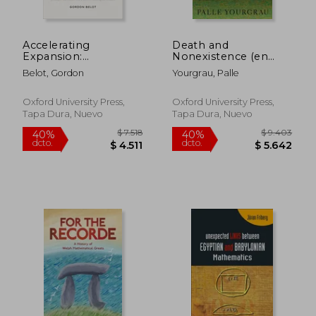
Accelerating
Death and
Expansion:
Nonexistence (en
Philosophy and
Inglés)
Belot, Gordon
Yourgrau, Palle
Physics with a
Positive
Cosmological
Oxford University Press,
Oxford University Press,
Constant (en Inglés)
Tapa Dura, Nuevo
Tapa Dura, Nuevo
$ 20.442
$ 7.0
40%
40%
dcto.
dcto.
$ 12.265
$ 4.2