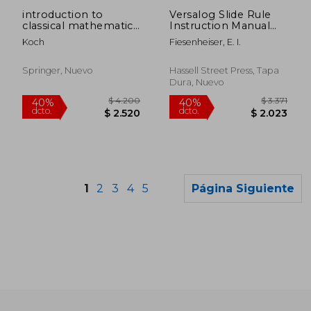
dcto.
dcto.
$ 6.989
$ 8.9
introduction to
Versalog Slide Rule
classical mathematics
Instruction Manual
i (en Inglés)
(en Inglés)
Koch
Fiesenheiser, E. I.
Springer, Nuevo
Hassell Street Press, Tapa
Dura, Nuevo
1
2
3
4
5
Página Siguiente