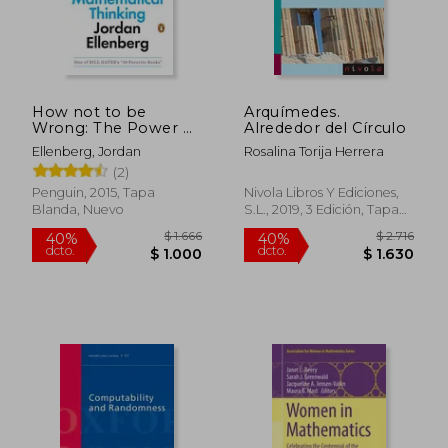
$ 1.935
$ 1.
40%
40%
dcto.
dcto.
$ 1.161
$ 1.1
How not to be
Arquímedes.
Wrong: The Power of
Alrededor del Círculo
Mathematical
Ellenberg, Jordan
Rosalina Torija Herrera
Thinking (en Inglés)
(2)
Penguin, 2015, Tapa
Nivola Libros Y Ediciones,
Blanda, Nuevo
S.L., 2019, 3 Edición, Tapa
Blanda, Nuevo