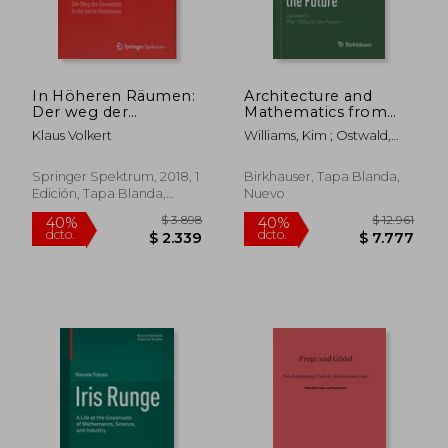
In Höheren Räumen:
Architecture and
$ 7.420
$ 8.7
40%
40%
Der weg der
Mathematics from
dcto.
dcto.
$ 4.452
$ 5.2
Geometrie in die
Antiquity to the
Klaus Volkert
Williams, Kim ; Ostwald,
Vierte Dimension
Future: Volume II:
Michael J.
(Mathematik im
The 1500s to the
Kontext) (en Alemán)
Future (en Inglés)
Springer Spektrum, 2018, 1
Birkhauser, Tapa Blanda,
Edición, Tapa Blanda,
Nuevo
Nuevo