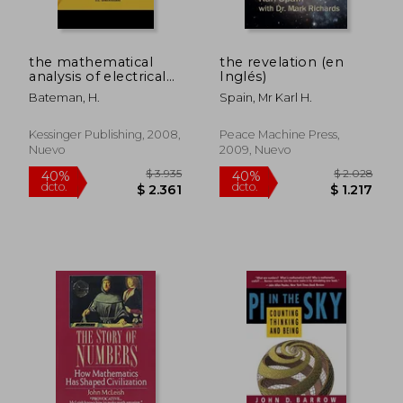
the mathematical
the revelation (en
analysis of electrical
Inglés)
and optical wave-
Bateman, H.
Spain, Mr Karl H.
motion on the basis
of maxwell's
equations (1915) (en
Kessinger Publishing, 2008,
Peace Machine Press,
Inglés)
Nuevo
2009, Nuevo
$ 2.484
$ 5.0
40%
40%
dcto.
dcto.
$ 1.490
$ 3.0