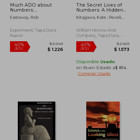
Much ADO about
The Secret Lives of
$ 1.514
$ 10.6
40%
40%
Numbers:
Numbers: A Hidden
dcto.
dcto.
$ 909
$ 6.3
Shakespeare's
History of Math's
Eastaway, Rob
Kitagawa, Kate ; Revell,
Mathematical Life
Unsung Trailblazers
Timothy
and Times (en Inglés)
(en Inglés)
Experiment, Tapa Dura,
William Morrow And
Nuevo
Company, Tapa Dura,
Nuevo
Disponible
Usado
en Buen Estado a
$ 814
.
Comprar Usado