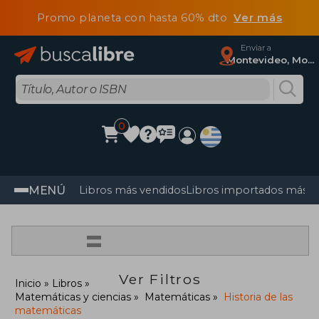
Promo planeta con hasta 60% dto
Ver más
Enviar a
Montevideo, Montevideo
0
MENÚ
Libros más vendidos
Libros importados más v
=
Ver Filtros
Inicio
Libros
Matemáticas y ciencias
Matemáticas
Historia de las
matemáticas