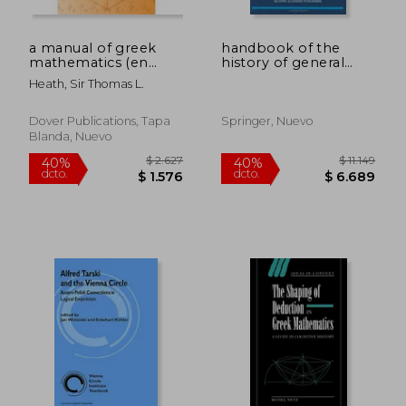
a manual of greek
handbook of the
mathematics (en
history of general
Inglés)
topology (en Inglés)
Heath, Sir Thomas L.
Dover Publications, Tapa
Springer, Nuevo
Blanda, Nuevo
$ 3.935
$ 2.0
40%
40%
dcto.
dcto.
$ 2.361
$ 1.2