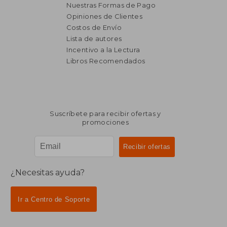
Nuestras Formas de Pago
Opiniones de Clientes
Costos de Envío
Lista de autores
Incentivo a la Lectura
$ 4.200
$ 3.
40%
40%
Libros Recomendados
dcto.
dcto.
$ 2.520
$ 2.0
Suscríbete para recibir ofertas y
promociones
¿Necesitas ayuda?
Ir a Centro de Soporte