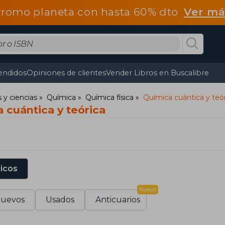
romo planeta con hasta 60% dto
Ver má
endidos
Opiniones de clientes
Vender Libros en Buscalibre
y ciencias
Química
Química física
Química cuántica y teó
 cuántica y teórica
sicos
Nuevo
uevos
Usados
Anticuarios