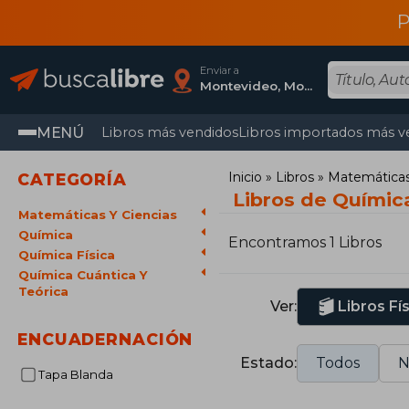
P
Enviar a
Montevideo, Montevideo
MENÚ
Libros más vendidos
Libros importados más v
Inicio
Libros
Matemáticas 
CATEGORÍA
Libros de Química
Matemáticas Y Ciencias
Química
Encontramos 1 Libros
Química Física
Química Cuántica Y
Teórica
Ver:
Libros Fí
ENCUADERNACIÓN
Estado:
Todos
N
Tapa Blanda