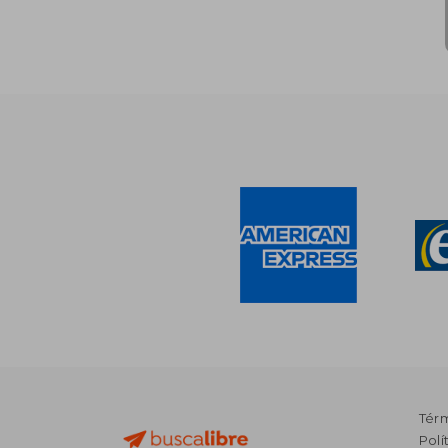
Tér
Polí