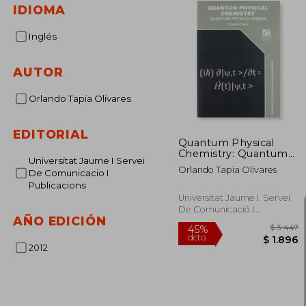
IDIOMA
Inglés
AUTOR
Orlando Tapia Olivares
EDITORIAL
Quantum Physical
Chemistry: Quantum
Universitat Jaume I Servei
Physics Primer
Orlando Tapia Olivares
De Comunicacio I
(Ciències
Publicacions
Experimentals) (en
Inglés)
Universitat Jaume I. Servei
De Comunicació I
AÑO EDICIÓN
Publicacions, 2012, 1 Edición,
Tapa Blanda, Nuevo
2012
$
45%
dcto.
$ 