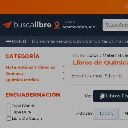
P
Enviar a
Montevideo, Montevideo
MENÚ
Libros más vendidos
Libros importados más v
Inicio
Libros
Matemáticas 
CATEGORÍA
Libros de Químic
Matemáticas Y Ciencias
Química
Encontramos 19 Libros
Química Médica
ENCUADERNACIÓN
Ver:
Libros Fí
Tapa Blanda
Tapa Dura
Estado:
Todos
N
Libro De Cartón