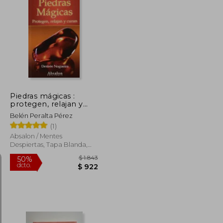
$ 3.750
$ 1.680
50%
dcto.
$ 1.875
$ 840
Piedras mágicas :
protegen, relajan y
curan
Belén Peralta Pérez
(1)
Absalon / Mentes
Despiertas, Tapa Blanda,
Nuevo