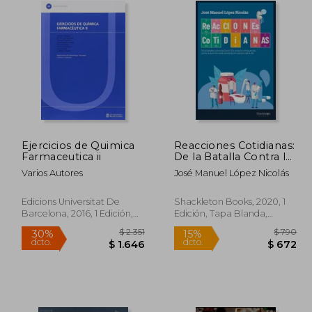
Ejercicios de Quimica
Reacciones Cotidianas:
Farmaceutica ii
De la Batalla Contra la
Covid-19 a la Leche
Varios Autores
José Manuel López Nicolás
Enriquecida, Como la
Quimica Esta Presente
en Nuestro dia a dia
Edicions Universitat De
Shackleton Books, 2020, 1
Barcelona, 2016, 1 Edición,
Edición, Tapa Blanda,
Tapa Blanda, Nuevo
Nuevo
 2.832
$ 2.351
30%
15%
dcto.
dcto.
1.416
$ 1.646