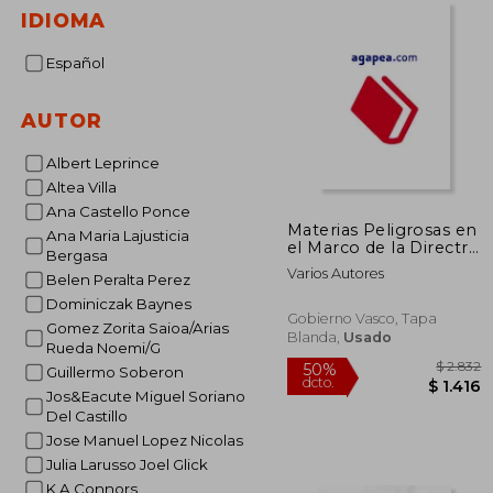
IDIOMA
Español
AUTOR
Albert Leprince
Altea Villa
Ana Castello Ponce
Materias Peligrosas en
Ana Maria Lajusticia
el Marco de la Directriz
Bergasa
Basica de Riesgo
Varios Autores
Belen Peralta Perez
Quimico
Dominiczak Baynes
Gobierno Vasco, Tapa
Gomez Zorita Saioa/Arias
Blanda,
Usado
Rueda Noemi/G
Guillermo Soberon
Jos&Eacute Miguel Soriano
Del Castillo
Jose Manuel Lopez Nicolas
$
50%
Julia Larusso Joel Glick
dcto.
$ 
K A Connors