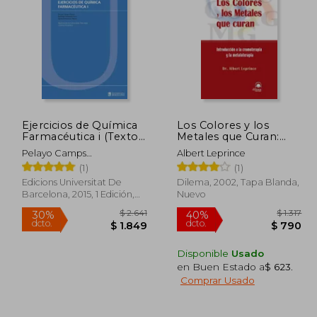
 2.980
$ 4.241
35%
50%
dcto.
dcto.
2.086
$ 2.757
Ejercicios de Química
Los Colores y los
Farmacéutica i (Textos
Metales que Curan:
Docents)
Introduccion a la
Pelayo Camps
Albert Leprince
Cromoterap ia y la
Garc&Iacute;A
(1)
(1)
Metaloterapia
Edicions Universitat De
Dilema, 2002, Tapa Blanda,
Barcelona, 2015, 1 Edición,
Nuevo
Tapa Blanda, Nuevo
Disponible
Usado
en Buen Estado a
$ 623
.
Comprar Usado