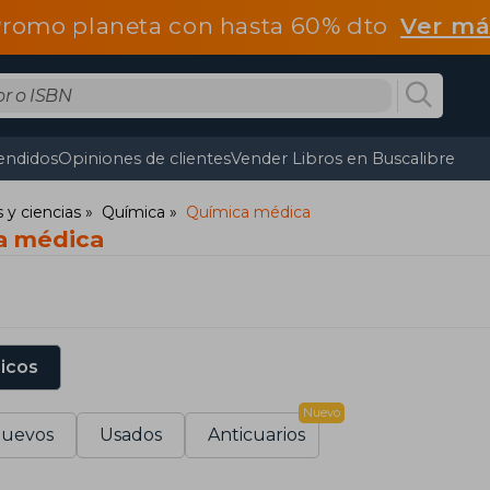
romo planeta con hasta 60% dto
Ver má
endidos
Opiniones de clientes
Vender Libros en Buscalibre
y ciencias
Química
Química médica
a médica
sicos
Nuevo
uevos
Usados
Anticuarios