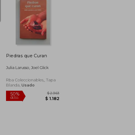
$ 1.013
$ 1.843
50%
dcto.
$ 709
$ 922
Piedras que Curan
Julia Larusso, Joel Glick
Rba Coleccionables,, Tapa
Blanda,
Usado