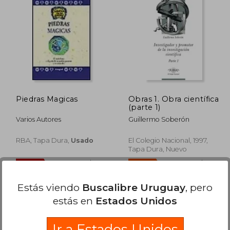
$ 1.624
$ 2.357
35%
50%
dcto.
dcto.
$ 812
$ 1.532
Piedras Magicas
Obras 1. Obra científica
(parte 1)
Varios Autores
Guillermo Soberón
RBA, Tapa Dura,
Usado
El Colegio Nacional, 1997,
Tapa Dura, Nuevo
Estás viendo
Buscalibre Uruguay
, pero
estás en
Estados Unidos
Ir a Estados Unidos