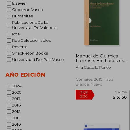
Elsevier
50%
dcto.
Gobierno Vasco
Humanitas
Publicacions De La
Universitat De Valencia
Rba
Rba Coleccionables
Reverte
Shackleton Books
Manual de Quimica
Universidad Del Pais Vasco
Forense: Hic Locus est
ubi Scientia Gaudet
Ana Castello Ponce
Succ Urrere Justitiae
AÑO EDICIÓN
Comares, 2010, Tapa
Blanda, Nuevo
2024
2020
2017
2016
2015
2011
2010