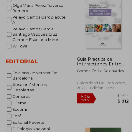
Olga Maria Perez Traverso
Romero
Pelayo Camps Garc&Iacute
A
Pelayo Camps Garcia
Santiago Vazquez Cruz
Carmen Escolano Miron
W Foye
Guia Practica de
EDITORIAL
Interacciones Entre
Alimentos y
Gomez Zorita Saioa/Arias
Edicions Universitat De
Medicamentos
Rueda Noemi/G
Barcelona
Universidad Del País Vasco,
Absalon / Mentes
2020, 1 Edición, Tapa
Despiertas
Blanda, Nuevo
Comares
Dilema
Eccomi
Edaf
Editorial Reverte
El Colegio Nacional