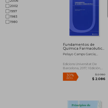
2006
2002
1997
$
35%
1983
dcto.
$ 
1980
Fundamentos de
Química Farmacéutica
i
Pelayo Camps García;
Santiago Vázquez Cruz;
Carmen Escolano Mirón
Edicions Universitat De
Barcelona, 2017, 1 Edición,
Tapa Blanda, Nuevo