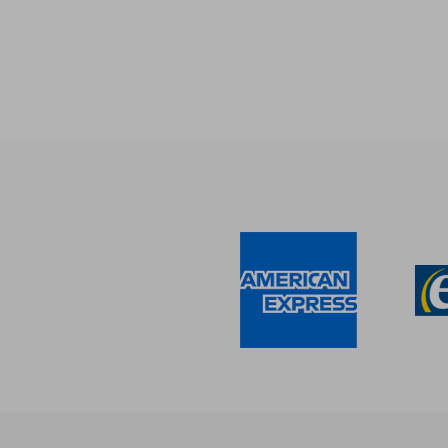
$
50%
dcto.
$ 