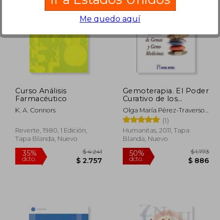
Me quedo aquí
 4.856
$ 1.814
50%
30%
dcto.
dcto.
3.156
$ 907
Curso Análisis
Gemoterapia. El Poder
Farmacéutico
Curativo de los
Minerales
K. A. Connors
Olga María Pérez-Traverso
Romero
(1)
Reverte, 1980, 1 Edición,
Humanitas, 2011, Tapa
Tapa Blanda, Nuevo
Blanda, Nuevo