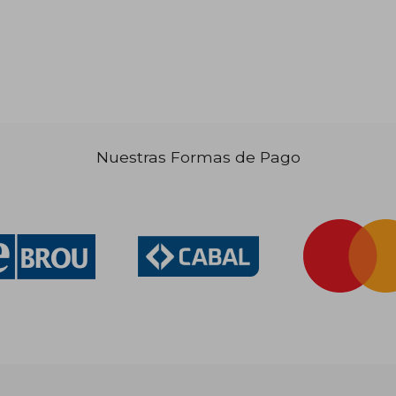
 6.847
$ 2.641
30%
40%
dcto.
dcto.
3.423
$ 1.849
Nuestras Formas de Pago