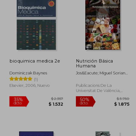
bioquimica medica 2e
Nutrición Básica
Humana
Dominiczak Baynes
Jos&Eacute; Miguel Soriano
Del Castillo
(1)
Elsevier, 2006, Nuevo
Publicacions De La
Universitat De València,
2006, 1 Edición, Tapa
Blanda, Nuevo