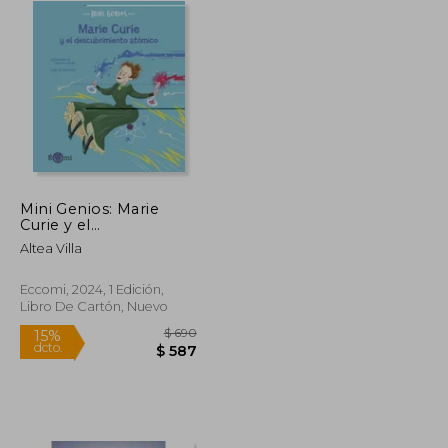
Mini Genios: Marie
Curie y el
Descubrimiento
Altea Villa
Atómico
Eccomi, 2024, 1 Edición,
Libro De Cartón, Nuevo
$ 790
$ 690
15%
dcto.
$ 672
$ 587