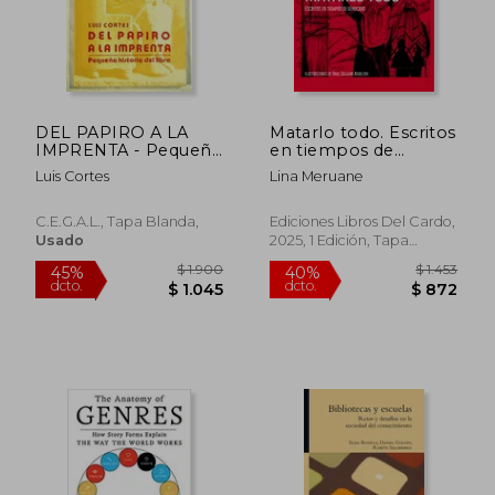
$ 1.718
$ 1.0
DEL PAPIRO A LA
Matarlo todo. Escritos
IMPRENTA - Pequeña
en tiempos de
Historia Del Libro
genocidio (libro
Luis Cortes
Lina Meruane
ilustrado por Raúl
Salazar Aguilera)
C.E.G.A.L., Tapa Blanda,
Ediciones Libros Del Cardo,
Usado
2025, 1 Edición, Tapa
Blanda, Nuevo