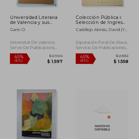
Universidad Literaria
Colección Pública i:
de Valencia y sus
Selección de Ingresos
Obras de Arte la
de Arte
Garin O
Castillejo Alonso, David (Y
Contemporáneo,
Otros) Museo De Bellas
1985-90
Artes De Álava
Universitat De Valencia.
Diputación Foral De Álava.
Servei De Publicacions,
Servicio De Publicaciones,
Tapa Blanda,
Usado
Vitoria-Gasteiz, Álava.,,
Tapa Blanda,
Usado
$ 1.892
$ 2.9
45%
45%
dcto.
dcto.
$ 1.041
$ 1.5