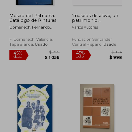
Museo del Patriarca.
'museos de álava, un
Catálogo de Pinturas
patrimonio
desconocido'
Domenech, Fernando
Varios Autores
Benito
F. Domenech, Valencia,,
Fundación Santander
Tapa Blanda,
Usado
Central Hispano,
Usado
$ 2.109
$ 3.0
45%
40%
dcto.
dcto.
$ 1.160
$ 1.8