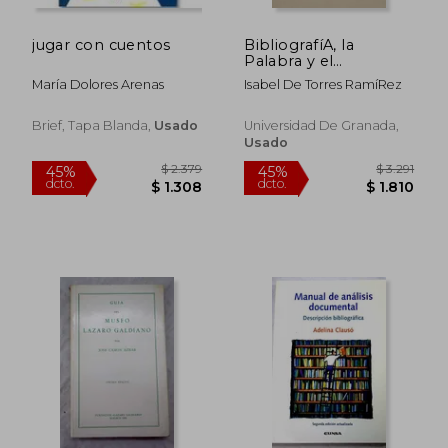
jugar con cuentos
BibliografíA, la
Palabra y el
Concepto
María Dolores Arenas
Isabel De Torres RamíRez
Brief, Tapa Blanda,
Usado
Universidad De Granada,
Usado
$ 1.814
$ 1.
45%
45%
dcto.
dcto.
$ 998
$ 9