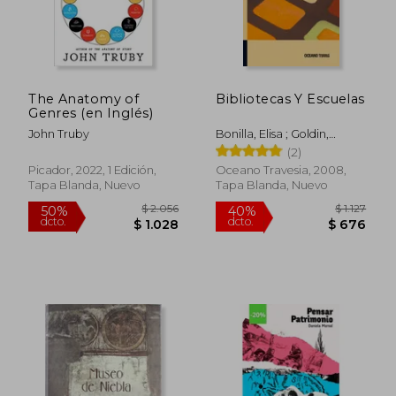
$ 1.900
$ 1.
45%
40%
dcto.
dcto.
$ 1.045
$ 8
The Anatomy of
Bibliotecas Y Escuelas
Genres (en Inglés)
John Truby
Bonilla, Elisa ; Goldin,
Daniel
(2)
Picador, 2022, 1 Edición,
Oceano Travesia, 2008,
Tapa Blanda, Nuevo
Tapa Blanda, Nuevo