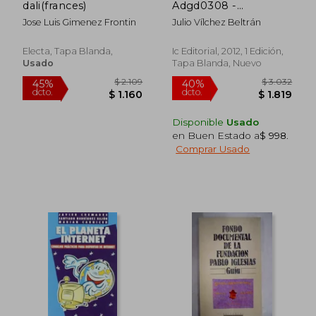
dali(frances)
Adgd0308 -
Actividades de
Jose Luis Gimenez Frontin
Julio Vílchez Beltrán
Gestión
Administrativa
Electa, Tapa Blanda,
Ic Editorial, 2012, 1 Edición,
Usado
Tapa Blanda, Nuevo
$ 2.114
$ 2.
40%
45%
dcto.
dcto.
$ 1.269
$ 1.4
Disponible
Usado
en Buen Estado a
$ 998
.
Comprar Usado