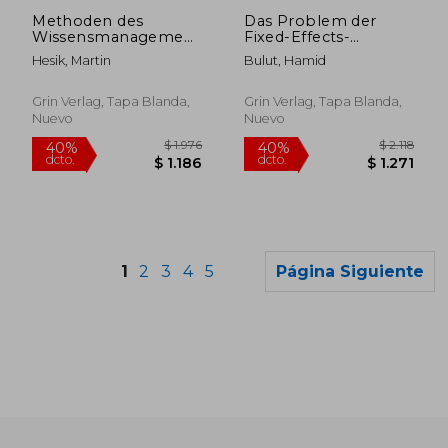
dcto.
dcto.
$ 1.308
$ 1.8
Methoden des
Das Problem der
Wissensmanagements.
Fixed-Effects-
Storytelling anhand
Heterogenität.
Hesik, Martin
Bulut, Hamid
der Seestadt Aspern
Systematische
(en Alemán)
Verzerrungen durch
heterogene
Grin Verlag, Tapa Blanda,
Grin Verlag, Tapa Blanda,
Effektstärken in
Nuevo
Nuevo
Mehrebenen-
Modellen (en
Alemán)
1
2
3
4
5
Página Siguiente