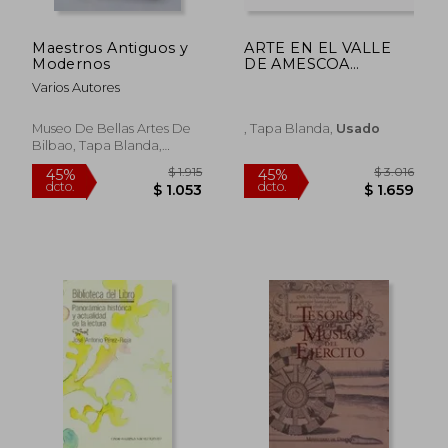
Maestros Antiguos y
ARTE EN EL VALLE
Modernos
DE AMESCOA
(NAVARRA) 2
Varios Autores
Museo De Bellas Artes De
, Tapa Blanda,
Usado
Bilbao, Tapa Blanda,
Usado
$ 2.904
$ 2.8
45%
45%
dcto.
dcto.
$ 1.597
$ 1.5