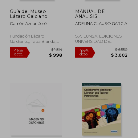
Guía del Museo
MANUAL DE
Lázaro Galdiano
ANALISIS
DOCUMENTAL:
Camón Aznar, José
ADELINA CLAUSO GARCIA
DESCRIPCION
BIBLIOGRAFICA (2ª
ED.) (En papel)
Fundación Lázaro
S.A. EUNSA. EDICIONES
Galdiano.,, Tapa Blanda,
UNIVERSIDAD DE
Usado
NAVARRA, Tapa Blanda,
Usado
$ 1.919
$ 1.
45%
45%
dcto.
dcto.
$ 1.056
$ 9