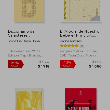
Diccionario de
El Álbum de Nuestro
Caracteres
Bebé el Principito
Tipográficos
(Td)
Jorge De Buen Unna
Varios Autores
(11)
Ediciones Trea, 2017, 1
Vergara Y Riba Editoras,
Edición, Tapa Blanda,
2013, Tapa Dura, Nuevo
Nuevo
$ 3.437
$ 1.
50%
40%
dcto.
dcto.