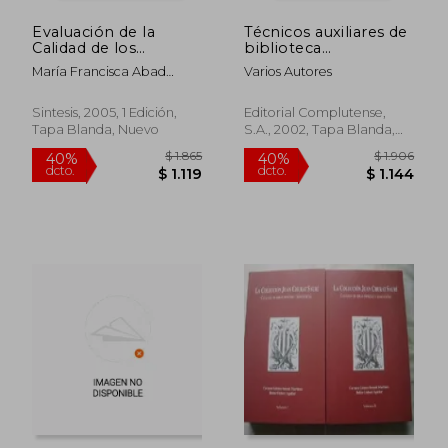
Evaluación de la
Técnicos auxiliares de
Calidad de los
biblioteca
Sistemas de
(Biblioteconomía)
María Francisca Abad
Varios Autores
Información
García
Sintesis, 2005, 1 Edición,
Editorial Complutense,
Tapa Blanda, Nuevo
S.A., 2002, Tapa Blanda,
Nuevo
$ 2.649
$ 3.8
45%
45%
dcto.
dcto.