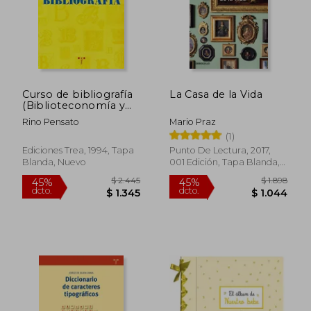
Curso de bibliografía
La Casa de la Vida
(Biblioteconomía y
Administración
Rino Pensato
Mario Praz
Cultural)
(1)
Ediciones Trea, 1994, Tapa
Punto De Lectura, 2017,
Blanda, Nuevo
001 Edición, Tapa Blanda,
Nuevo
$ 2.445
$ 1.
45%
45%
dcto.
dcto.
$ 1.345
$ 1.0