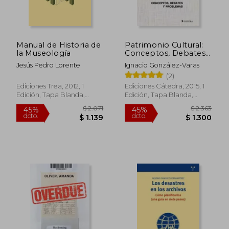
Manual de Historia de
Patrimonio Cultural:
la Museología
Conceptos, Debates
y Problemas (Básicos
Jesús Pedro Lorente
Ignacio González-Varas
Arte Cátedra)
$ 2.691
$ 2.
45%
50%
(2)
dcto.
dcto.
$ 1.480
$ 1.0
Ediciones Trea, 2012, 1
Ediciones Cátedra, 2015, 1
Edición, Tapa Blanda,
Edición, Tapa Blanda,
Nuevo
Nuevo