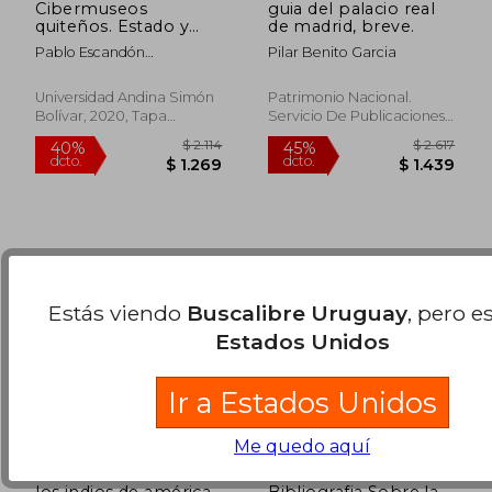
Cibermuseos
guia del palacio real
quiteños. Estado y
de madrid, breve.
propuesta de
Pablo Escandón
Pilar Benito Garcia
comunicación digital
$ 2.744
$ 4.5
Montenegro
40%
45%
dcto.
dcto.
$ 1.646
$ 2.5
Universidad Andina Simón
Patrimonio Nacional.
Bolívar, 2020, Tapa
Servicio De Publicaciones,
Blanda, Nuevo
Usado
Estás viendo
Buscalibre Uruguay
, pero e
Estados Unidos
Ir a Estados Unidos
Me quedo aquí
los indios de américa
Bibliografia Sobre la