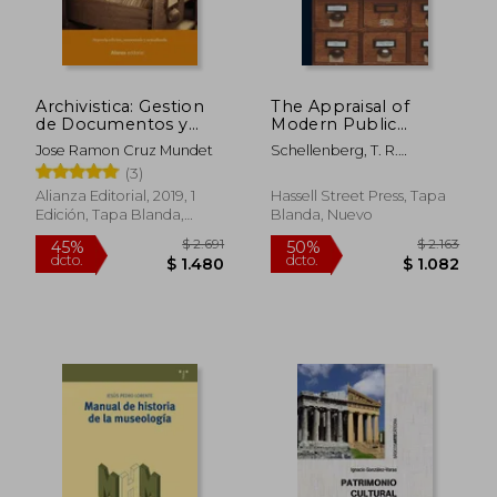
Archivistica: Gestion
The Appraisal of
$ 4.777
$ 1.
45%
40%
de Documentos y
Modern Public
dcto.
dcto.
$ 2.628
$ 9
Administracion de
Records (en Inglés)
Jose Ramon Cruz Mundet
Schellenberg, T. R.
Archivos (Nueva
(Theodore R. ). 19
(3)
Edicion)
Alianza Editorial, 2019, 1
Hassell Street Press, Tapa
Edición, Tapa Blanda,
Blanda, Nuevo
Nuevo