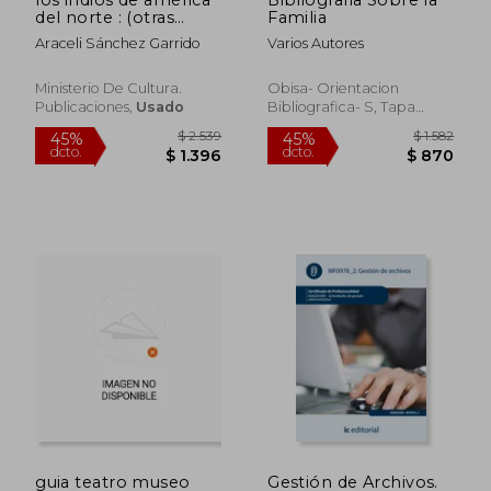
del norte : (otras
Familia
culturas de américa)
Araceli Sánchez Garrido
Varios Autores
Ministerio De Cultura.
Obisa- Orientacion
Publicaciones,
Usado
Bibliografica- S, Tapa
$ 1.827
$ 2.2
50%
50%
Blanda,
Usado
dcto.
dcto.
$ 914
$ 1.1
guia teatro museo
Gestión de Archivos.