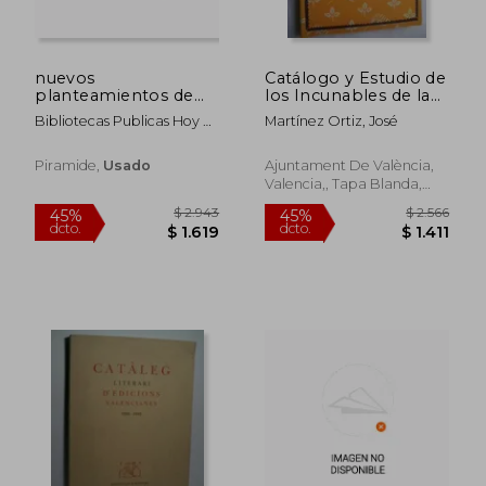
nuevos
Catálogo y Estudio de
planteamientos de
los Incunables de la
objetivos y gestión (r)
Biblioteca Municipal
Bibliotecas Publicas Hoy Y
Martínez Ortiz, José
(1988)
de Valencia
Mañana
Piramide,
Usado
Ajuntament De València,
Valencia,, Tapa Blanda,
Usado
$ 1.885
$ 3.0
50%
45%
dcto.
dcto.
$ 943
$ 1.6