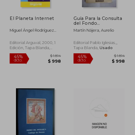
El Planeta Internet
Guía Para la Consulta
del Fondo
Documental de la
Miguel Ángel Rodríguez
Martín Nájera, Aurelio
Fundación Pablo
Bajón,Javier
Iglesias
Cremades,Marian Carnicer
Editorial Arguval, 2000, 1
Editorial Pablo Iglesias.,,
Cañada
Edición, Tapa Blanda,
Tapa Blanda,
Usado
Usado
$ 2.539
$ 1.
45%
45%
dcto.
dcto.
$ 1.396
$ 8