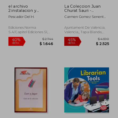
$ 1.457
$ 2.1
el archivo
La Coleccion Juan
2:instalacion y
Churat Sauri -
conservacion
Catalogo de Obras
Pescador Del H.
Carmen Gomez Senent
Impresas y
Martinez Belen Gisbert
Manuscritas - 2
Aguilar
Tomos
Ediciones Norma
Ajuntament De Valencia,
S.a/capitel Ediciones Sl,
Valencia,, Tapa Blanda,
1988, Nuevo
Usado