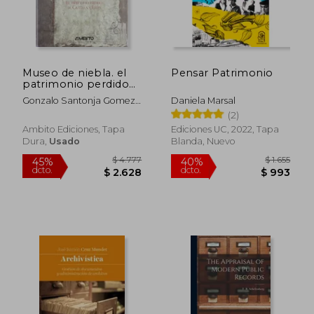
$ 2.056
$ 1.
50%
40%
dcto.
dcto.
$ 1.028
$ 6
Museo de niebla. el
Pensar Patrimonio
patrimonio perdido
de Castilla y León
Gonzalo Santonja Gomez-
Daniela Marsal
Agero
(2)
Ambito Ediciones, Tapa
Ediciones UC, 2022, Tapa
Dura,
Usado
Blanda, Nuevo