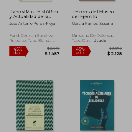
PanoráMica HistóRica
Tesoros del Museo
y Actualidad de la
del Ejército
Lectura
José Antonio Pérez-Rioja
García Ramos, Susana
Fund. German Sanchez
Ministerio De Defensa,,
Ruiperez, Tapa Blanda,
Tapa Dura,
Usado
Usado
$ 1.915
$ 3.0
45%
45%
dcto.
dcto.
$ 1.053
$ 1.6