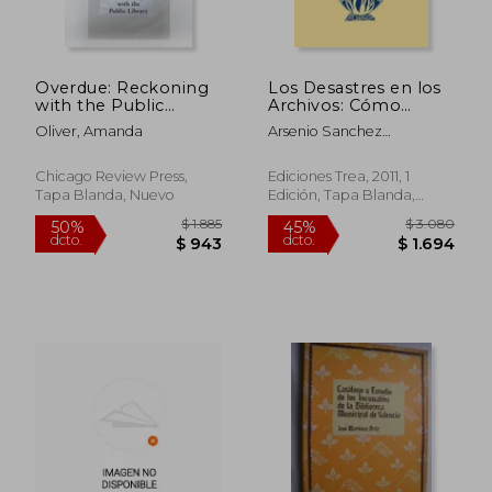
Overdue: Reckoning
Los Desastres en los
with the Public
Archivos: Cómo
Library (en Inglés)
Planificarlos (Una
Oliver, Amanda
Arsenio Sanchez
Guía en Siete Pasos)
Hernamperez
(Archivos Siglo Xxi)
Chicago Review Press,
Ediciones Trea, 2011, 1
Tapa Blanda, Nuevo
Edición, Tapa Blanda,
$ 2.071
$ 2.3
45%
45%
Nuevo
dcto.
dcto.
$ 1.139
$ 1.3