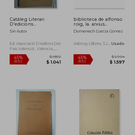
Catàleg Literari
biblioteca de alfonso
D'edicions
roig, la. arxius
Valencianes. 1985 -
documents 27
Sin Autor
Domenech Garcia Gomez
1992
Ed. Associació D'editors Del
Adonay Llibres, S.l.,
Usado
País Valencià., Valencia.,,
Tapa Blanda,
Usado
$ 2.943
$ 2.5
45%
45%
dcto.
dcto.
$ 1.619
$ 1.4