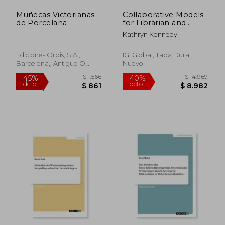
Muñecas Victorianas
Collaborative Models
de Porcelana
for Librarian and
Teacher Partnerships
Kathryn Kennedy
Ediciones Orbis, S.A.,
IGI Global, Tapa Dura,
Barcelona,, Antiguo O
Nuevo
Usado,
Usado
$ 2.379
$ 3.
45%
45%