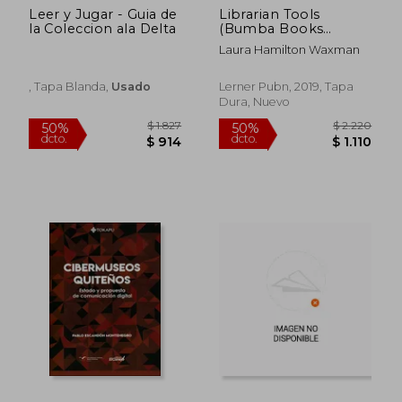
Leer y Jugar - Guia de
Librarian Tools
$ 1.865
$ 1.9
40%
40%
la Coleccion ala Delta
(Bumba Books
dcto.
dcto.
$ 1.119
$ 1.1
Community Helpers
Laura Hamilton Waxman
Tools of the Trade)
(en Inglés)
, Tapa Blanda,
Usado
Lerner Pubn, 2019, Tapa
Dura, Nuevo