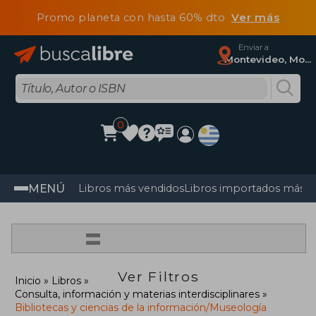
Promo planeta con hasta 60% dto
Ver más
Enviar a
Montevideo, Montevideo
0
MENÚ
Libros más vendidos
Libros importados más v
=
Ver Filtros
Inicio
Libros
Consulta, información y materias interdisciplinares
Bibliotecas y ciencias de la información/Museología