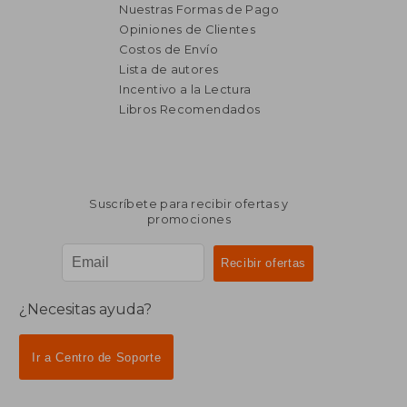
Nuestras Formas de Pago
Opiniones de Clientes
Costos de Envío
Lista de autores
Incentivo a la Lectura
$ 1.976
$ 2.
40%
40%
Libros Recomendados
dcto.
dcto.
$ 1.186
$ 1.2
Suscríbete para recibir ofertas y
promociones
¿Necesitas ayuda?
Ir a Centro de Soporte