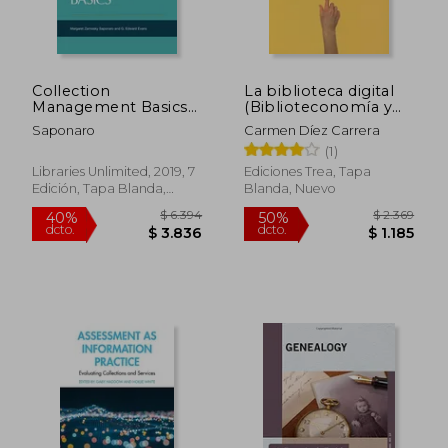
Collection
La biblioteca digital
Management Basics
(Biblioteconomía y
(Library and
Administración
Saponaro
Carmen Díez Carrera
Information Science
Cultural)
(1)
Text) (en Inglés)
Libraries Unlimited, 2019, 7
Ediciones Trea, Tapa
Edición, Tapa Blanda,
Blanda, Nuevo
Nuevo
$ 4.478
$ 4.8
40%
40%
dcto.
dcto.
$ 2.687
$ 2.9