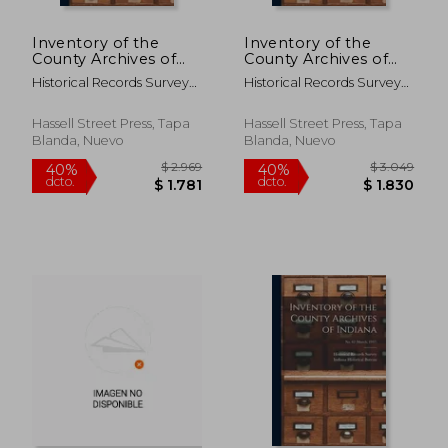
$ 11.793
$ 2.5
40%
40%
dcto.
dcto.
$ 7.076
$ 1.5
Inventory of the
Inventory of the
County Archives of
County Archives of
Indiana; 45 (May 1937)
Indiana; 50 (en Inglés)
Historical Records Survey
Historical Records Survey
(en Inglés)
(Ind ) ; Indiana Historical
(Ind ) ; Indiana Historical
Bureau
Bureau
Hassell Street Press, Tapa
Hassell Street Press, Tapa
Blanda, Nuevo
Blanda, Nuevo