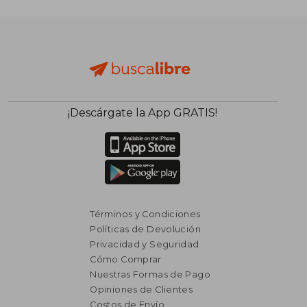
$ 7.999
$ 11.
50%
40%
dcto.
dcto.
$ 4.000
$ 7.1
¡Descárgate la App GRATIS!
Términos y Condiciones
Políticas de Devolución
Privacidad y Seguridad
Cómo Comprar
Nuestras Formas de Pago
Opiniones de Clientes
Costos de Envío