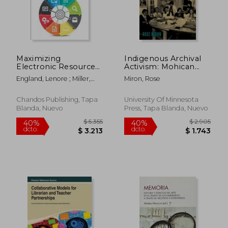
Maximizing
Indigenous Archival
$ 5.354
$ 5.
40%
40%
Electronic Resources
Activism: Mohican
dcto.
dcto.
$ 3.212
$ 3.2
Management in
Interventions in
England, Lenore ; Miller,
Miron, Rose
Libraries: Applying
Public History and
Stephen D.
Business Process
Memory (en Inglés)
Management (en
Chandos Publishing, Tapa
University Of Minnesota
Inglés)
Blanda, Nuevo
Press, Tapa Blanda, Nuevo