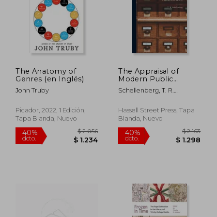
The Anatomy of
The Appraisal of
Genres (en Inglés)
Modern Public
Records (en Inglés)
John Truby
Schellenberg, T. R.
(Theodore R. ). 19
Picador, 2022, 1 Edición,
Hassell Street Press, Tapa
Tapa Blanda, Nuevo
Blanda, Nuevo