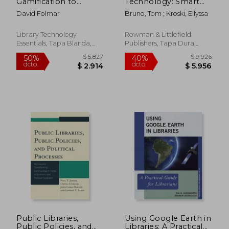
Gamification to
Technology: Smart
Incentivize Your
Watches to Google
David Folmar
Bruno, Tom ; Kroski, Ellyssa
Library (Library
Glass for Libraries (en
Technology
Inglés)
Essentials)
Library Technology
Rowman & Littlefield
Essentials, Tapa Blanda,
Publishers, Tapa Dura,
Nuevo
Nuevo
$ 6.394
$ 6.
40%
50%
dcto.
dcto.
$ 3.836
$ 3.4
Public Libraries,
Using Google Earth in
Public Policies, and
Libraries: A Practical