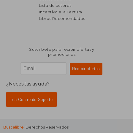
Lista de autores
Incentivo a la Lectura
$ 7.532
$ 10.4
50%
40%
dcto.
dcto.
Libros Recomendados
$ 3.766
$ 6.2
Suscríbete para recibir ofertas y
promociones
¿Necesitas ayuda?
Ir a Centro de Soporte
Buscalibre
. Derechos Reservados.