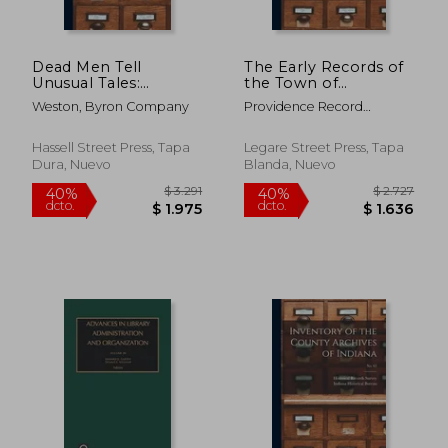
Dead Men Tell
The Early Records of
Unusual Tales:
the Town of
Unusual Old
Providence, V. I-XXI ...;
Weston, Byron Company
Providence Record
Documents Gleaned
2 (en Inglés)
Commissioners ; Rogers,
From a Recent Prize
Horatio 1836-1904 Ed Cn ;
Contest in the
Hassell Street Press, Tapa
Legare Street Press, Tapa
Carpenter, George
Interest of Better
Dura, Nuevo
Blanda, Nuevo
Moulton 1844-1896
Public Record Making
(en Inglés)
$ 7.033
$ 11.
50%
40%
dcto.
dcto.
$ 3.517
$ 7.1