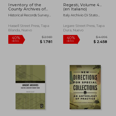
Inventory of the
Regesti, Volume 4...
County Archives of
(en Italiano)
Indiana; No. 80 (en
Historical Records Survey
Italy Archivio Di Stato
Inglés)
(Ind ) ; Indiana Historical
(Lucca)
Bureau
Hassell Street Press, Tapa
Legare Street Press, Tapa
Blanda, Nuevo
Dura, Nuevo
$ 3.781
$ 2.5
40%
40%
dcto.
dcto.
$ 2.269
$ 1.5