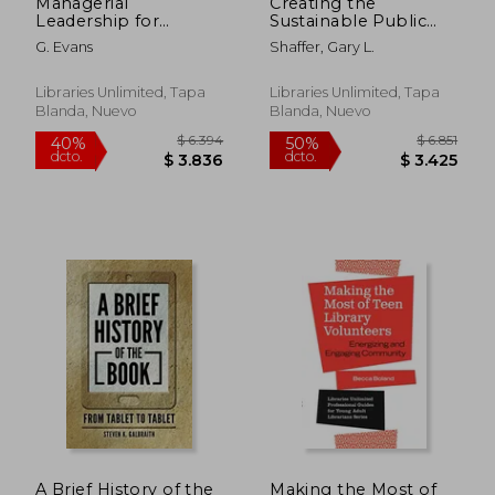
Managerial
Creating the
Leadership for
Sustainable Public
Librarians: Thriving in
Library: The Triple
G. Evans
Shaffer, Gary L.
the Public and
Bottom Line
Nonprofit World
Approach (en Inglés)
Libraries Unlimited, Tapa
Libraries Unlimited, Tapa
Blanda, Nuevo
Blanda, Nuevo
$ 2.969
$ 4.0
40%
40%
dcto.
dcto.
$ 1.781
$ 2.4
A Brief History of the
Making the Most of