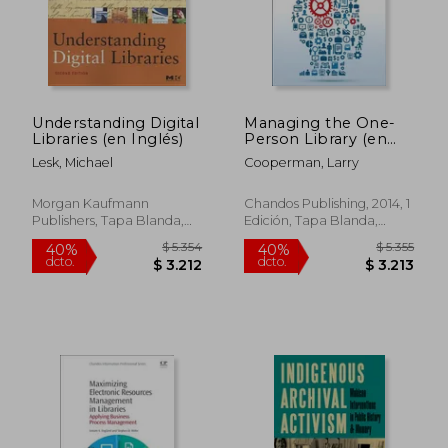
$ 9.800
$ 3.3
40%
40%
dcto.
dcto.
$ 5.880
$ 2.0
Understanding Digital
Managing the One-
Libraries (en Inglés)
Person Library (en
Inglés)
Lesk, Michael
Cooperman, Larry
Morgan Kaufmann
Chandos Publishing, 2014, 1
Publishers, Tapa Blanda,
Edición, Tapa Blanda,
Nuevo
Nuevo