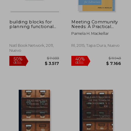
building blocks for
Meeting Community
planning functional
Needs: A Practical
library space
Guide for Librarians
Pamela H. Mackellar
(Practical Guides for
Librarians) (en Inglés)
Natl Book Network, 2011,
Rl, 2015, Tapa Dura, Nuevo
Nuevo
$ 3.698
$ 8.0
40%
50%
dcto.
dcto.
$ 2.219
$ 4.0