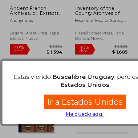
Ancient French
Inventory of the
Archives, or, Extracts
County Archives of
From the Minutes of
Indiana; 43
Anonymous
Historical Records Survey
Council Relating to
(September 1937) (en
(Ind ) ; Indiana Historical
$ 2.969
$ 3.0
40%
40%
the Records of
Inglés)
Bureau
dcto.
dcto.
$ 1.781
$ 1.8
Canada, While Under
Legare Street Press, Tapa
Hassell Street Press, Tapa
the Government of
Blanda, Nuevo
Blanda, Nuevo
France [microform]
(en Inglés)
Estás viendo
Buscalibre Uruguay
, pero e
Estados Unidos
Ir a Estados Unidos
Me quedo aquí