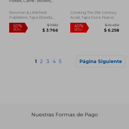
Forbes, Carrie ; Bowers,
Developments and
New Approaches and
Jennifer
Future Trends (en
Initiatives (Creating
Inglés)
the 21st-Century
Rowman & Littlefield
Creating The 21st-Century
Academic Library)
Publishers, Tapa Blanda,
Acad, Tapa Dura, Nuevo
Nuevo
1
2
3
4
5
Página Siguiente
Nuestras Formas de Pago
$ 8.147
$ 11.
50%
40%
dcto.
dcto.
$ 4.074
$ 7.1