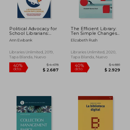
Political Advocacy for
The Efficient Library:
School Librarians:
Ten Simple Changes
Leveraging Your
That Save Time and
Ann Ewbank
Elizabeth Rush
Influence (en Inglés)
Improve Service (en
Inglés)
Libraries Unlimited, 2019,
Libraries Unlimited, 2020,
Tapa Blanda, Nuevo
Tapa Blanda, Nuevo
$ 14.969
$ 2.7
40%
50%
dcto.
dcto.
$ 8.982
$ 1.3