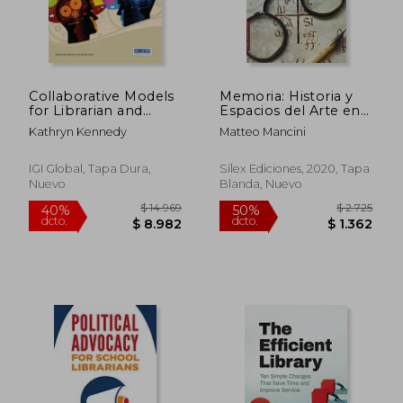
Collaborative Models
Memoria: Historia y
for Librarian and
Espacios del Arte en
Teacher Partnerships
el Tiempo de los
Kathryn Kennedy
Matteo Mancini
Habsburgo a Través
$ 5.355
$ 2.9
40%
40%
de Archivos e
dcto.
dcto.
$ 3.213
$ 1.7
Inventarios
IGI Global, Tapa Dura,
Sílex Ediciones, 2020, Tapa
Nuevo
Blanda, Nuevo