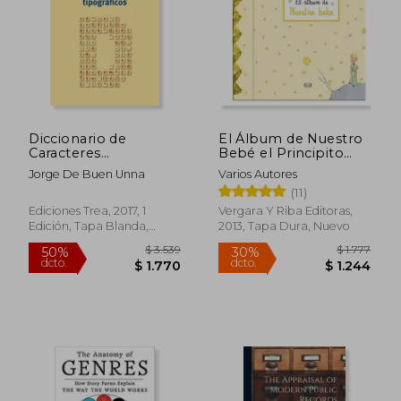
Diccionario de
El Álbum de Nuestro
Caracteres
Bebé el Principito
Tipográficos
(Td)
Jorge De Buen Unna
Varios Autores
(11)
Ediciones Trea, 2017, 1
Vergara Y Riba Editoras,
Edición, Tapa Blanda,
2013, Tapa Dura, Nuevo
Nuevo
$ 3.539
$ 1.
50%
30%
dcto.
dcto.
$ 1.770
$ 1.2