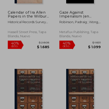
Calendar of Ira Allen
Gaze Against
Papers in the Wilbur
Imperialism (en
Library, University of
Inglés)
Historical Records Survey
Robinson, Padraig ; Wong,
Vermont (en Inglés)
(U S ) Ver
Yin Yin ; Kerrigan, Cathal
Hassell Street Press, Tapa
Metaflux Publishing, Tapa
Blanda, Nuevo
Blanda, Nuevo