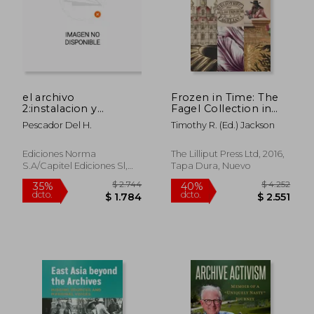
$ 2.056
$ 2.
40%
40%
dcto.
dcto.
$ 1.234
$ 1.2
el archivo
Frozen in Time: The
2:instalacion y
Fagel Collection in
conservacion
the Library of Trinity
Pescador Del H.
Timothy R. (Ed.) Jackson
College Dublin (en
Inglés)
Ediciones Norma
The Lilliput Press Ltd, 2016,
S.a/capitel Ediciones Sl,
Tapa Dura, Nuevo
1988, Nuevo