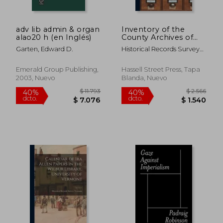
adv lib admin & organ
Inventory of the
alao20 h (en Inglés)
County Archives of
Indiana; No. 63 (en
Garten, Edward D.
Historical Records Survey
Inglés)
(Ind ) ; Indiana Historical
Bureau
Emerald Group Publishing,
Hassell Street Press, Tapa
2003, Nuevo
Blanda, Nuevo
$ 3.291
$ 2.7
40%
40%
dcto.
dcto.
$ 1.975
$ 1.6