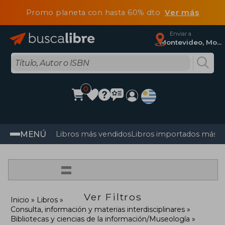
Promo planeta con hasta 60% dto
Ver más
Enviar a
Montevideo, Montevideo
0
MENÚ
Libros más vendidos
Libros importados más v
=
Ver Filtros
Inicio
Libros
Consulta, información y materias interdisciplinares
Bibliotecas y ciencias de la información/Museología