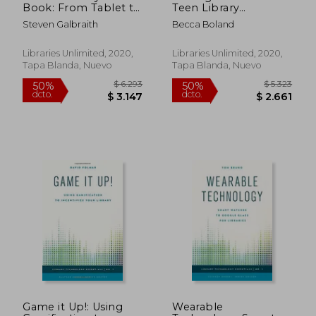
Book: From Tablet to
Teen Library
Tablet (en Inglés)
Volunteers:
Steven Galbraith
Becca Boland
Energizing and
Engaging Community
(Libraries Unlimited
Libraries Unlimited, 2020,
Libraries Unlimited, 2020,
Professional Guides
Tapa Blanda, Nuevo
Tapa Blanda, Nuevo
for Young Adult
Librarians Series) (en
Inglés)
$ 4.101
$ 9.7
40%
50%
dcto.
dcto.
$ 2.460
$ 4.8
Game it Up!: Using
Wearable