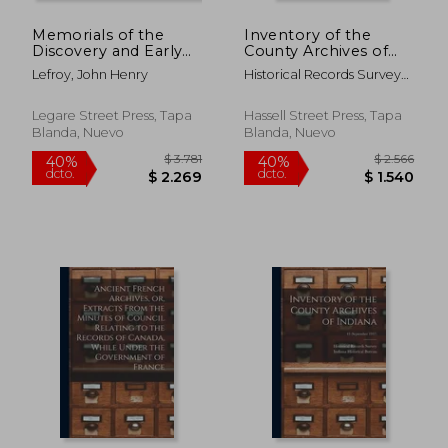
Memorials of the
Inventory of the
$ 2.808
$ 1.
40%
40%
Discovery and Early
County Archives of
dcto.
dcto.
$ 1.685
$ 1.0
Settlement of the
Indiana; No. 62
Lefroy, John Henry
Historical Records Survey
Bermudas Or Somers
(March, 1937) (en
(Ind ) ; Indiana Historical
Islands, 1515-1687 [I.E.
Inglés)
Bureau
1511-1687]; Volume 2
Legare Street Press, Tapa
Hassell Street Press, Tapa
(en Inglés)
Blanda, Nuevo
Blanda, Nuevo