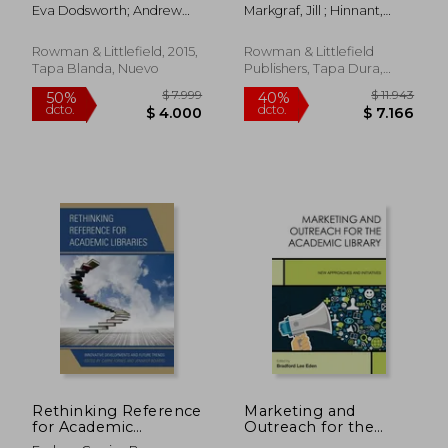
Guide for Librarians
Library Instruction
Eva Dodsworth; Andrew
Markgraf, Jill ; Hinnant,
(Practical Guides for
with the Curriculum
Nicholson
Kate ; Jennings, Eric
Librarians) (en Inglés)
(en Inglés)
Rowman & Littlefield, 2015,
Rowman & Littlefield
Tapa Blanda, Nuevo
Publishers, Tapa Dura,
Nuevo
$ 5.827
$ 9.9
50%
40%
dcto.
dcto.
$ 2.914
$ 5.9
Rethinking Reference
Marketing and
for Academic
Outreach for the
Libraries: Innovative
Academic Library: