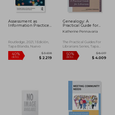
Assessment as
Genealogy: A
Information Practice:
Practical Guide for
Evaluating
Librarians (The
Katherine Pennavaria
Collections and
Practical Guides for
Services (Routledge
Librarians Series)
Guides to Practice in
Routledge, 2021, 1 Edición,
The Practical Guides For
Libraries, Archives and
Tapa Blanda, Nuevo
Librarians Series, Tapa
Information Science)
Blanda, Nuevo
(en Inglés)
$ 6.394
$ 2.3
40%
50%
dcto.
dcto.
$ 3.836
$ 1.1