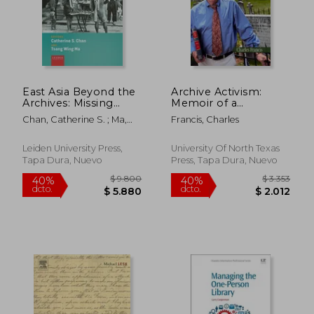
$ 2.744
$ 4.2
35%
40%
dcto.
dcto.
$ 1.784
$ 2.5
East Asia Beyond the
Archive Activism:
Archives: Missing
Memoir of a
Sources and Marginal
"Uniquely Nasty"
Chan, Catherine S. ; Ma,
Francis, Charles
Voices (en Inglés)
Journey (en Inglés)
Tsang Wing
Leiden University Press,
University Of North Texas
Tapa Dura, Nuevo
Press, Tapa Dura, Nuevo