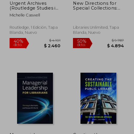
Urgent Archives
New Directions for
(Routledge Studies in
Special Collections:
Archives) (en Inglés)
An Anthology of
Michelle Caswell
Practice
Routledge, 1 Edición, Tapa
Libraries Unlimited, Tapa
Blanda, Nuevo
Blanda, Nuevo
$ 2.324
$ 2.8
40%
40%
dcto.
dcto.
$ 1.394
$ 1.6