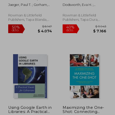
Political Processes:
Guide for Librarians
Jaeger, Paul T. ; Gorham,
Dodsworth, Eva H. ;
Serving and
(en Inglés)
Ursula ; Bertot, John Carlo
Nicholson, Andrew
Transforming
Communities in
Rowman & Littlefield
Rowman & Littlefield
Times of Economic
Publishers, Tapa Blanda,
Publishers, Tapa Dura,
and Political
Nuevo
Nuevo
Constraint (en Inglés)
$ 6.293
$ 5.3
50%
50%
dcto.
dcto.
$ 3.147
$ 2.6
Using Google Earth in
Maximizing the One-
Libraries: A Practical
Shot: Connecting