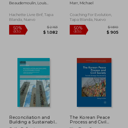
Newest Generations
Beaudemoulin, Louis
Marr, Michael
Turn Revolution into
Alexandre
Evolution and
Change US Politics
Hachette Livre Bnf, Tapa
Coaching For Evolution,
Forever (en Inglés)
Blanda, Nuevo
Tapa Blanda, Nuevo
$ 1.637
$ 3.4
50%
40%
dcto.
dcto.
$ 819
$ 2.0
Reconciliation and
The Korean Peace
Building a Sustainable
Process and Civil
Peace: Competing
Society: Towards