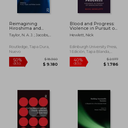
Reimagining
Blood and Progress:
Hiroshima and
Violence in Pursuit of
Nagasaki: Nuclear
Emancipation (en
Taylor, N. A. J. ; Jacobs,
Hewlett, Nick
Humanities in the
Inglés)
Robert
Post-Cold War (en
Inglés)
Routledge, Tapa Dura,
Edinburgh University Press,
Nuevo
1 Edición, Tapa Blanda,
Nuevo
$ 9.896
$ 18.3
40%
50%
dcto.
dcto.
$ 5.937
$ 9.1