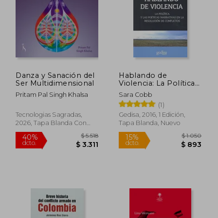
Danza y Sanación del
Hablando de
Ser Multidimensional
Violencia: La Política y
las Poéticas Narrativas
Pritam Pal Singh Khalsa
Sara Cobb
en la Resolución de
(1)
Conflictos
Tecnologias Sagradas,
Gedisa, 2016, 1 Edición,
2026, Tapa Blanda Con
Tapa Blanda, Nuevo
Sobrecubierta, Nuevo
$ 5.518
$ 1.0
40%
15%
dcto.
dcto.
$ 3.311
$ 8