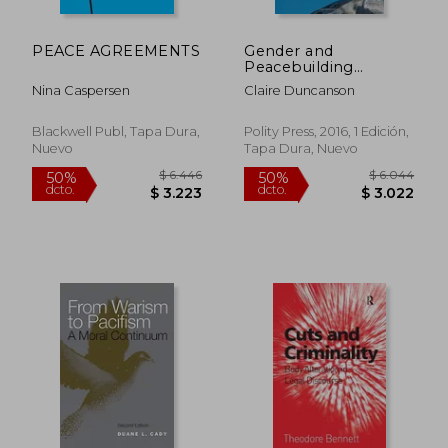
PEACE AGREEMENTS
Gender and
Peacebuilding
(Gender and Global
Nina Caspersen
Claire Duncanson
Politics) (en Inglés)
Blackwell Publ, Tapa Dura,
Polity Press, 2016, 1 Edición,
Nuevo
Tapa Dura, Nuevo