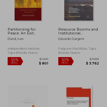
$ 1.782
$ 2.5
50%
45%
dcto.
dcto.
$ 891
$ 1.4
Partitioning for
Resource Booms and
Peace: An Exit
Institutional
Strategy for Iraq (en
Pathways: The Case
Eland, Ivan
Eduardo Dargent
Inglés)
of the Extractive
Industry in Peru (en
Inglés)
Independent Institute,
Palgrave MacMillan, Tapa
Tapa Blanda, Nuevo
Blanda, Nuevo