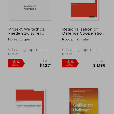
Projekt Weltethos.
Regionalization of
$ 1.601
$ 7.5
50%
50%
Frieden zwischen
Defence Cooperation
dcto.
dcto.
$ 801
$ 3.7
Idee und Realität (en
by Alliance Members.
Hönle, Jürgen
Rudolph, Christin
Alemán)
The Case of Nordic
Defence Cooperation
(en Inglés)
Grin Verlag, Tapa Blanda,
Grin Verlag, Tapa Blanda,
Nuevo
Nuevo