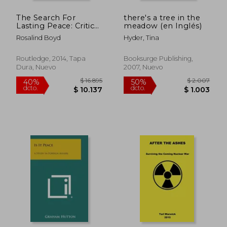
The Search For
there's a tree in the
$ 6.446
$ 6.0
50%
50%
Lasting Peace: Critical
meadow (en Inglés)
dcto.
dcto.
$ 3.223
$ 3.0
Perspectives On
Rosalind Boyd
Hyder, Tina
Gender-responsive
Human Security
(gender In A Global
Routledge, 2014, Tapa
Booksurge Publishing,
(en Inglés)
Dura, Nuevo
2007, Nuevo