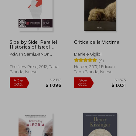
$ 790
$ 1.
15%
40%
dcto.
dcto.
$ 672
$ 8
Side by Side: Parallel
Critica de la Victima
Histories of Israel-
Palestine (en Inglés)
Adwan Sami,Bar-On
Daniele Giglioli
Dan,Naveh Eyal
(4)
The New Press, 2012, Tapa
Herder, 2017, 1 Edición,
Blanda, Nuevo
Tapa Blanda, Nuevo