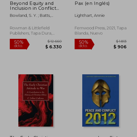
Beyond Equity and
Pax (en Inglés)
Inclusion in Conflict
Resolution:
Bowland, S. Y. ; Batts,
Lighthart, Annie
Recentering the
Hasshan ; Roy, Beth
Profession (en Inglés)
Rowman & Littlefield
Fernwood Press, 2021, Tapa
Publishers, Tapa Dura,
Blanda, Nuevo
Nuevo
$ 3.855
$ 1.
50%
50%
dcto.
dcto.
$ 1.927
$ 7