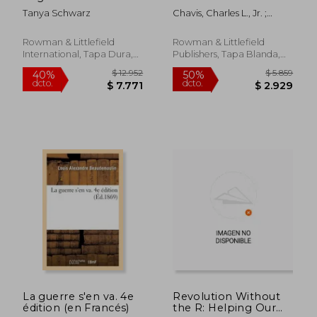
Transnational
Perspectives on
Tanya Schwarz
Chavis, Charles L., Jr. ;
Peacebuilding
Racism, Justice, and
Nimuraba, Sixte Vigny
(Critical Perspectives
Peace in America (en
on Religion in
Inglés)
Rowman & Littlefield
Rowman & Littlefield
International Politics)
International, Tapa Dura,
Publishers, Tapa Blanda,
(en Inglés)
Nuevo
Nuevo
$ 4.901
$ 20.4
50%
40%
dcto.
dcto.
$ 2.451
$ 12.2
La guerre s'en va. 4e
Revolution Without
édition (en Francés)
the R: Helping Our