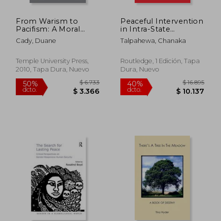
$ 6.231
$ 2.1
50%
40%
dcto.
dcto.
$ 3.116
$ 1.2
From Warism to
Peaceful Intervention
Pacifism: A Moral
in Intra-State
Continuum (en
Conflicts: Norwegian
Cady, Duane
Talpahewa, Chanaka
Inglés)
Involvement in the
Sri Lankan Peace
Process (en Inglés)
Temple University Press,
Routledge, 1 Edición, Tapa
2010, Tapa Dura, Nuevo
Dura, Nuevo