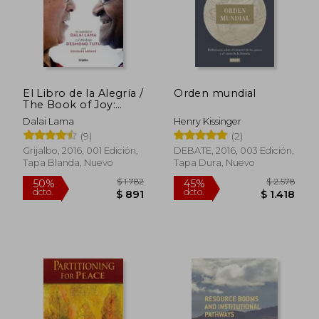
$ 2.192
$ 1.
50%
45%
dcto.
dcto.
$ 1.096
$ 1.0
El Libro de la Alegría /
Orden mundial
The Book of Joy:
Lasting Happiness in
Dalai Lama
Henry Kissinger
a Changing World
(9)
(2)
Grijalbo, 2016, 001 Edición,
DEBATE, 2016, 003 Edición,
Tapa Blanda, Nuevo
Tapa Dura, Nuevo