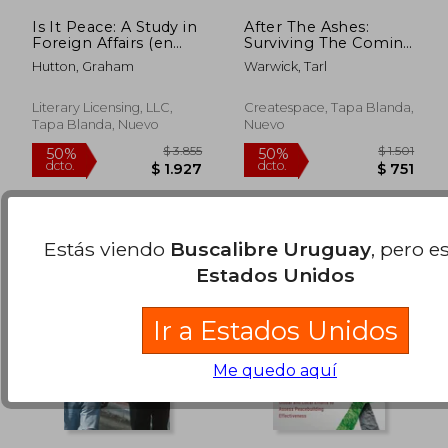
Is It Peace: A Study in
After The Ashes:
Foreign Affairs (en
Surviving The Coming
Inglés)
Nuclear War (en
Hutton, Graham
Warwick, Tarl
Inglés)
$ 6.733
$ 16.8
50%
40%
dcto.
dcto.
$ 3.366
$ 10.1
Literary Licensing, LLC,
Createspace, Tapa Blanda,
Tapa Blanda, Nuevo
Nuevo
Estás viendo
Buscalibre Uruguay
, pero e
Estados Unidos
Ir a Estados Unidos
Me quedo aquí