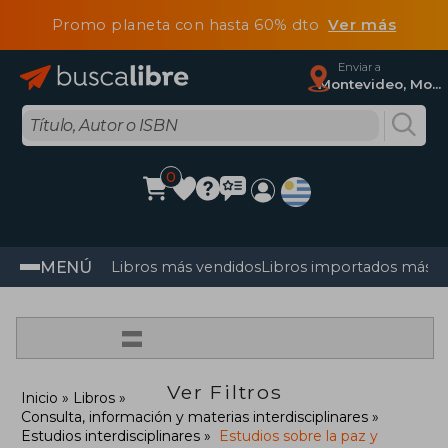
Promo planeta con hasta 60% dto
Ver más
Enviar a
Montevideo, Montevideo
0
MENÚ
Libros más vendidos
Libros importados más v
=
Ver Filtros
Inicio
Libros
Consulta, información y materias interdisciplinares
Estudios interdisciplinares
Estudios sobre la paz y