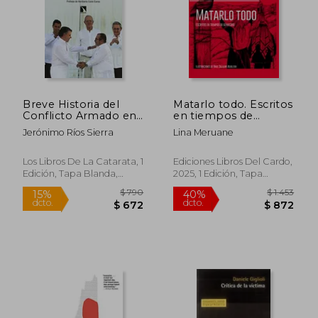
Breve Historia del
Matarlo todo. Escritos
Conflicto Armado en
en tiempos de
Colombia
genocidio (libro
Jerónimo Ríos Sierra
Lina Meruane
ilustrado por Raúl
Salazar Aguilera)
Los Libros De La Catarata, 1
Ediciones Libros Del Cardo,
Edición, Tapa Blanda,
2025, 1 Edición, Tapa
Nuevo
Blanda, Nuevo