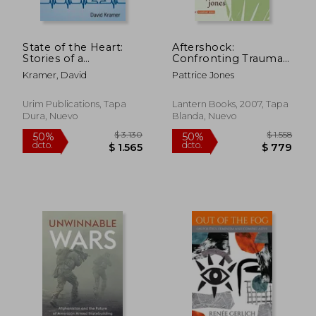
State of the Heart:
Aftershock:
Stories of a
Confronting Trauma
Humanitarian Israel
in a Violent World: A
Kramer, David
Pattrice Jones
(en Inglés)
Guide for Activists and
Their Allies
(Flashpoint) (en
Urim Publications, Tapa
Lantern Books, 2007, Tapa
Inglés)
Dura, Nuevo
Blanda, Nuevo
$ 18.388
$ 18.3
40%
40%
dcto.
dcto.
$ 11.033
$ 11.0