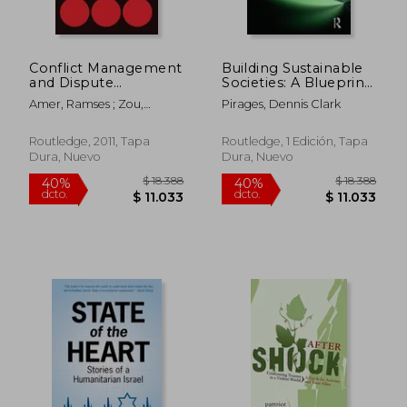
Conflict Management
Building Sustainable
and Dispute
Societies: A Blueprint
Settlement in East
for a Post-Industrial
Amer, Ramses ; Zou,
Pirages, Dennis Clark
Asia (en Inglés)
World: A Blueprint for
Keyuan
a Post-Industrial
World (en Inglés)
Routledge, 2011, Tapa
Routledge, 1 Edición, Tapa
Dura, Nuevo
Dura, Nuevo
$ 18.360
$ 2.9
50%
40%
dcto.
dcto.
$ 9.180
$ 1.7