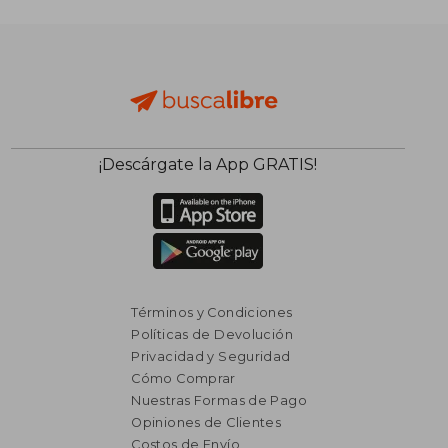
$ 2.163
$ 1.
50%
50%
dcto.
dcto.
$ 1.082
$ 9
¡Descárgate la App GRATIS!
Términos y Condiciones
Políticas de Devolución
Privacidad y Seguridad
Cómo Comprar
Nuestras Formas de Pago
Opiniones de Clientes
Costos de Envío