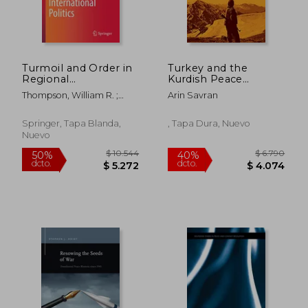
Turmoil and Order in
Turkey and the
Regional
Kurdish Peace
International Politics
Process: Actors,
Thompson, William R. ;
Arin Savran
(en Inglés)
Issues, and Context
Volgy, Thomas J.
Springer, Tapa Blanda,
, Tapa Dura, Nuevo
Nuevo
$ 2.118
$ 11.
40%
50%
dcto.
dcto.
$ 1.271
$ 5.5