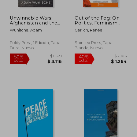
Unwinnable Wars:
Out of the Fog: On
Afghanistan and the
Politics, Feminism
Future of American
and Coming Alive (en
Wunische, Adam
Gerlich, Renée
Armed Statebuilding
Inglés)
(en Inglés)
Polity Press, 1 Edición, Tapa
Spinifex Press, Tapa
Dura, Nuevo
Blanda, Nuevo
$ 3.130
$ 1.
50%
50%
dcto.
dcto.
$ 1.565
$ 7