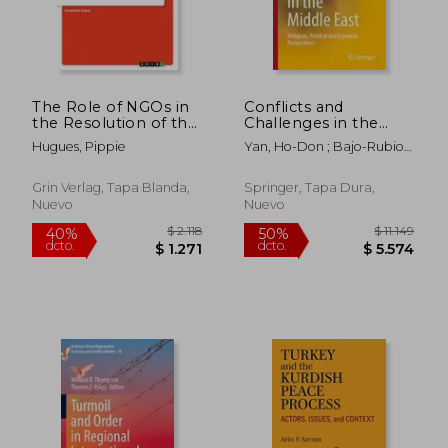
The Role of NGOs in
Conflicts and
the Resolution of the
Challenges in the
Anglophone Conflict
Middle East: Religious,
Hugues, Pippie
Yan, Ho-Don ; Bajo-Rubio,
from 2016 to 2021 (en
Political and
Oscar ; Kwan, Diana
$ 2.118
$ 1.
40%
40%
Inglés)
Economic
dcto.
dcto.
$ 1.271
$ 1.1
Perspectives (en
Grin Verlag, Tapa Blanda,
Springer, Tapa Dura,
Inglés)
Nuevo
Nuevo