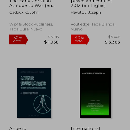
The Early Christian
peace and conflict
Attitude to War (en
2012 (en Inglés)
Inglés)
Cadoux, C. John
Hewitt, J. Joseph
Wipf & Stock Publishers,
Routledge, Tapa Blanda,
Tapa Dura, Nuevo
Nuevo
$ 9.941
$ 6.
50%
50%
dcto.
dcto.
$ 4.971
$ 3.1
Angelic
International