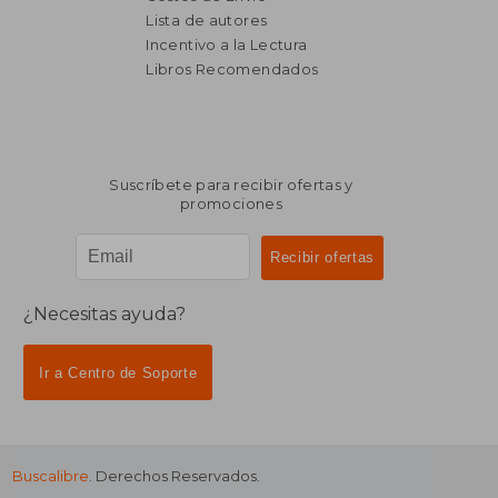
Lista de autores
Incentivo a la Lectura
$ 8.128
$ 4.2
50%
50%
dcto.
dcto.
Libros Recomendados
$ 4.064
$ 2.1
Suscríbete para recibir ofertas y
promociones
¿Necesitas ayuda?
Ir a Centro de Soporte
Buscalibre
. Derechos Reservados.