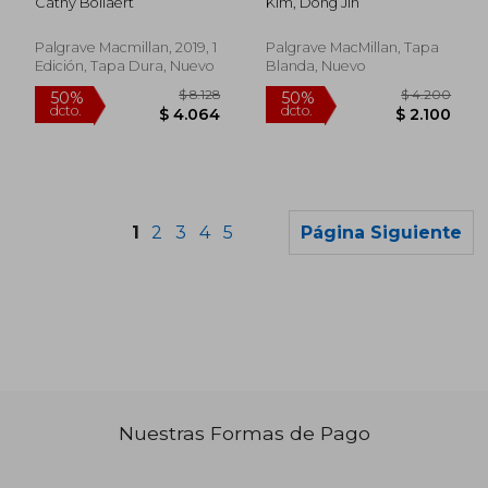
Cathy Bollaert
Kim, Dong Jin
Worldviews in South
Strategic
Africa and Beyond
Peacebuilding (en
(Palgrave Studies in
Inglés)
Palgrave Macmillan, 2019, 1
Palgrave MacMillan, Tapa
Compromise After
Edición, Tapa Dura, Nuevo
Blanda, Nuevo
Conflict) (en Inglés)
1
2
3
4
5
Página Siguiente
Nuestras Formas de Pago
$ 12.952
$ 5.8
40%
50%
dcto.
dcto.
$ 7.771
$ 2.9