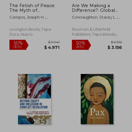
The Fetish of Peace:
Are We Making a
The Myth of
Difference?: Global
Transformational
and Local Efforts to
Campos, Joseph H. ;
Connaughton, Stacey L. ;
Peace (en Inglés)
Assess Peacebuilding
Brannum, Katherine ;
Linabary, Jasmine R.
Effectiveness (en
Mastors, Elena
Inglés)
Lexington Books, Tapa
Rowman & Littlefield
Dura, Nuevo
Publishers, Tapa Blanda,
$ 16.895
$ 2.0
40%
50%
Nuevo
dcto.
dcto.
$ 10.137
$ 1.0