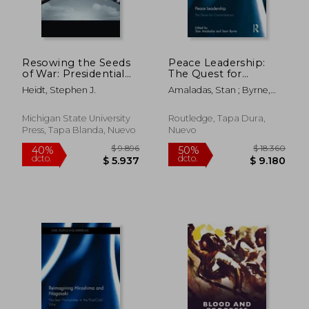
Resowing the Seeds
Peace Leadership:
of War: Presidential
The Quest for
Peace Rhetoric Since
Connectedness (en
Heidt, Stephen J.
Amaladas, Stan ; Byrne,
1945 (en Inglés)
Inglés)
Sean
Michigan State University
Routledge, Tapa Dura,
Press, Tapa Blanda, Nuevo
Nuevo
$ 10.544
$ 6.7
50%
40%
dcto.
dcto.
$ 5.272
$ 4.0