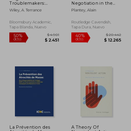
Troublemakers:
Negotiation in the
Religion and
Twenty-First Century
Wiley, A. Terrance
Plantey, Alain
Anarchism in America
(en Inglés)
(en Inglés)
Bloomsbury Academic,
Routledge Cavendish,
Tapa Blanda, Nuevo
Tapa Dura, Nuevo
$ 12.660
$ 1.
50%
50%
dcto.
dcto.
$ 6.330
$ 9
La Prévention des
A Theory Of