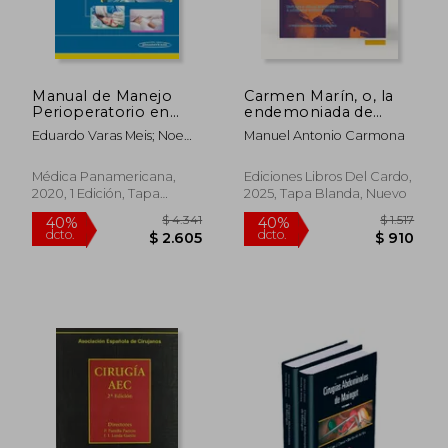
Manual de Manejo
Carmen Marín, o, la
Perioperatorio en
endemoniada de
Cirugía
Santiago:
Eduardo Varas Meis; Noemí
Manuel Antonio Carmona
Dermatológica
compilación de todos
Eiris Salvado; Manuel Ágel
(Incluye Versión
los informes rendidos
Rodríguez Prieto
Digital)
exprofeso al
Médica Panamericana,
Ediciones Libros Del Cardo,
ilustrísimo Sr.
2020, 1 Edición, Tapa
2025, Tapa Blanda, Nuevo
Arzobispo de
Blanda, Nuevo
Santiago, precedida
de una crítica
preliminar
$ 2.764
$ 5.
40%
45%
dcto.
dcto.
$ 1.659
$ 2.9