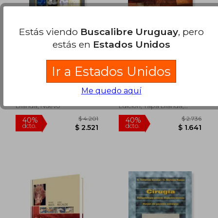
Estás viendo
Buscalibre Uruguay
, pero
estás en
Estados Unidos
Medicina y Cirugía del
Cirugia 1 Educacion
Aparato Digestivo, 1e
Quirurgica
Ir a Estados Unidos
P. Quiñonero Cascales
Abel Archundia
Me quedo aquí
Elsevier, 2020, Tapa
Mcgraw-Hill, 2014, 5
Blanda, Nuevo
Edición, Tapa Blanda,
Nuevo
$ 3.115
$ 9.5
45%
40%
dcto.
dcto.
$ 1.713
$ 5.7