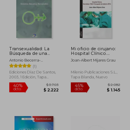
Transexualidad: La
Mi oficio de cirujano:
Búsqueda de una
Hospital Clínico.
Identidad
Barcelona 1960-
Antonio Becerra-
Joan-Albert Mijares Grau
Principado de
Fern&Aacute;Ndez
(1)
Andorra 2016
(Testimonios)
Ediciones Díaz De Santos,
Milenio Publicaciones S.L.,
2003, 1 Edición, Tapa
Tapa Blanda, Nuevo
Blanda, Nuevo