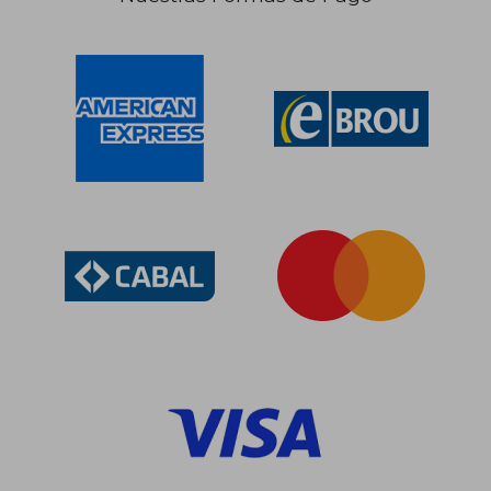
$ 10.555
$ 1.1
40%
5%
dcto.
dcto.
$ 6.333
$ 1.0