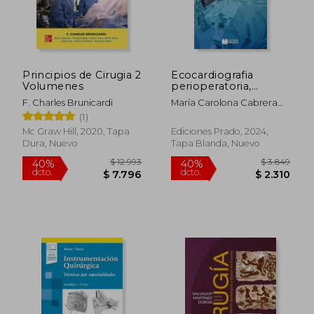
Principios de Cirugia 2
Ecocardiografia
Volumenes
perioperatoria,
transtoracica y
F. Charles Brunicardi
María Carolona Cabrera
transesofagica
Schulmeyer
(1)
Mc Graw Hill, 2020, Tapa
Ediciones Prado, 2024,
Dura, Nuevo
Tapa Blanda, Nuevo
$ 12.993
$ 3.8
40%
40%
dcto.
dcto.
$ 7.796
$ 2.3