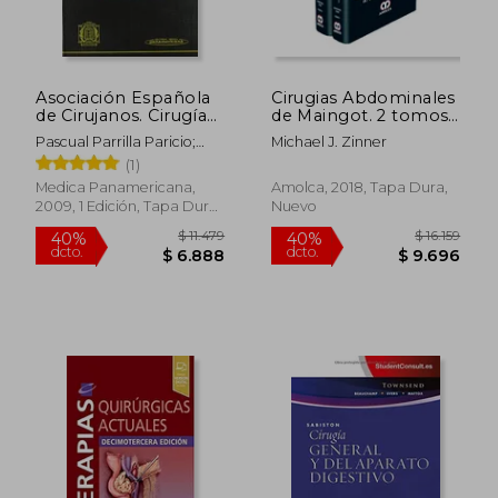
Asociación Española
Cirugias Abdominales
de Cirujanos. Cirugía
de Maingot. 2 tomos.
Aec: Asociación
12ª edición
Pascual Parrilla Paricio;
Michael J. Zinner
Española de
José Ignacio Landa García
(1)
Cirujanos. Cirugía aec
Medica Panamericana,
Amolca, 2018, Tapa Dura,
2009, 1 Edición, Tapa Dura,
Nuevo
Nuevo
$ 4.341
$ 1.
40%
40%