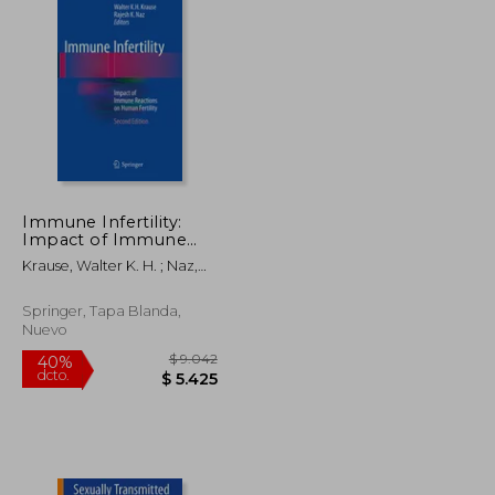
Immune Infertility:
Impact of Immune
Reactions on Human
Krause, Walter K. H. ; Naz,
Fertility (en Inglés)
Rajesh K.
Springer, Tapa Blanda,
Nuevo