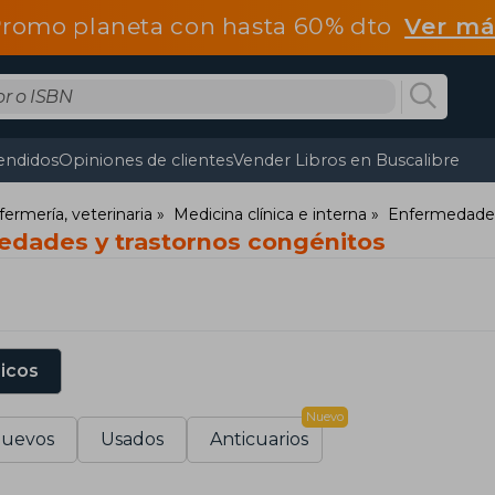
romo planeta con hasta 60% dto
Ver má
endidos
Opiniones de clientes
Vender Libros en Buscalibre
fermería, veterinaria
Medicina clínica e interna
Enfermedades
edades y trastornos congénitos
sicos
Nuevo
uevos
Usados
Anticuarios