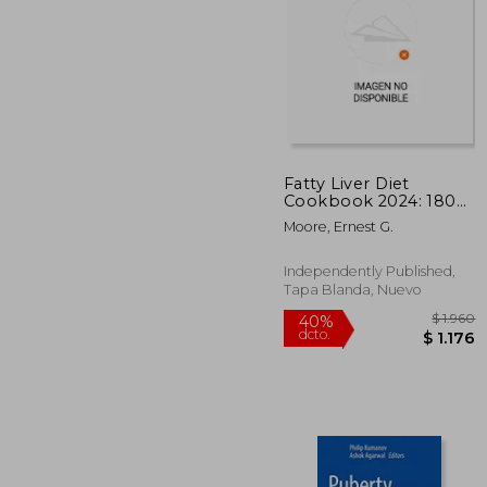
$
40%
dcto.
$ 
Fatty Liver Diet
Cookbook 2024: 1800
Days Quick and
Moore, Ernest G.
Healthy Low-Fat
Recipes for Better
Health and Longevity.
Independently Published,
(en Inglés)
Tapa Blanda, Nuevo