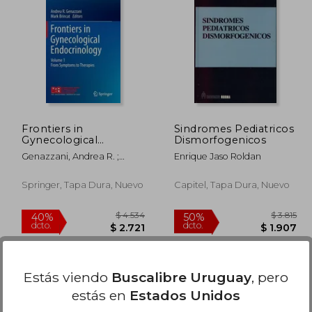
 11.149
$ 13.342
40%
40%
dcto.
dcto.
6.689
$ 8.005
Frontiers in
Sindromes Pediatricos
Gynecological
Dismorfogenicos
Endocrinology:
Genazzani, Andrea R. ;
Enrique Jaso Roldan
Volume 1: From
Brincat, Mark
Symptoms to
Therapies (en Inglés)
Springer, Tapa Dura, Nuevo
Capitel, Tapa Dura, Nuevo
Estás viendo
Buscalibre Uruguay
, pero
estás en
Estados Unidos