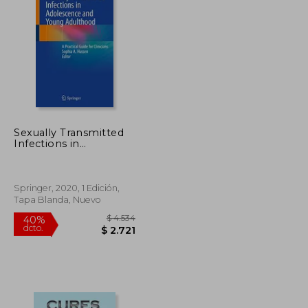
$ 8.222
$ 9.042
40%
dcto.
$ 4.933
$ 5.425
Sexually Transmitted
Infections in
Adolescence and
Young Adulthood: A
Practical Guide for
Clinicians (en Inglés)
Springer, 2020, 1 Edición,
Tapa Blanda, Nuevo