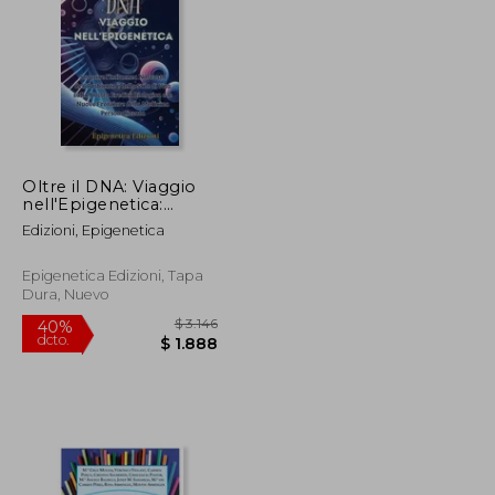
$ 11.149
$ 11.501
40%
dcto.
$ 6.689
$ 6.900
Oltre il DNA: Viaggio
nell'Epigenetica:
Scoprire l'Influenza
Edizioni, Epigenetica
Nascosta
dell'Ambiente e dello
Stile di Vita sulla
Epigenetica Edizioni, Tapa
Nostra Eredità Biolo
Dura, Nuevo
(en Italiano)