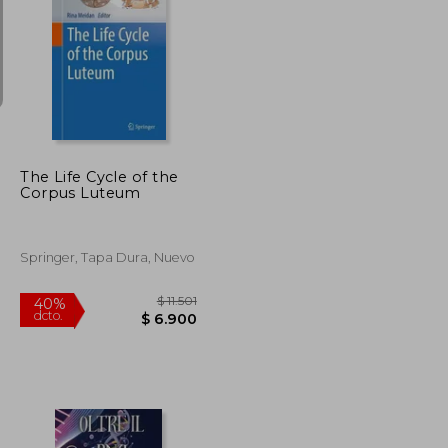
$ 3.815
$ 2.666
40%
dcto.
$ 1.907
$ 1.599
The Life Cycle of the
Corpus Luteum
Springer, Tapa Dura, Nuevo