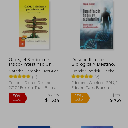
Gaps, el Síndrome
Descodificacion
Psico-Intestinal: Un
Biologica Y Destino
Tratamiento Natural
Fam
Natasha Campbell-McBride
Obissier, Patrick ; Fleche,
Para el Autismo, la
Christian
(11)
(2)
Dispraxia, el Trastorno
por Déficit de
Editorial Diente De León,
Ediciones Obelisco, 2014, 1
Atención con o sin. Y
2017, 1 Edición, Tapa Blanda,
Edición, Tapa Blanda,
la Esquizofrenia. (Salud
Nuevo
Nuevo
y Plantas)
 2.084
$ 2.667
50%
15%
dcto.
dcto.
 1.251
$ 1.334