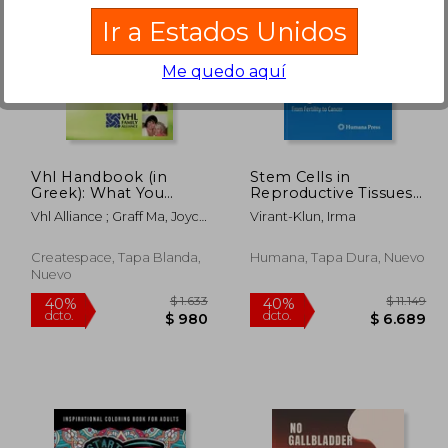
Ir a Estados Unidos
Me quedo aquí
12.320
$ 4.534
40%
50%
dcto.
dcto.
7.392
$ 2.721
Vhl Handbook (in
Stem Cells in
Greek): What You
Reproductive Tissues
Need to Know about
and Organs: From
Vhl Alliance ; Graff Ma, Joyce
Virant-Klun, Irma
Vhl
Fertility to Cancer (en
Wilcox ; Alexandridou,
Inglés)
Athina
Createspace, Tapa Blanda,
Humana, Tapa Dura, Nuevo
Nuevo