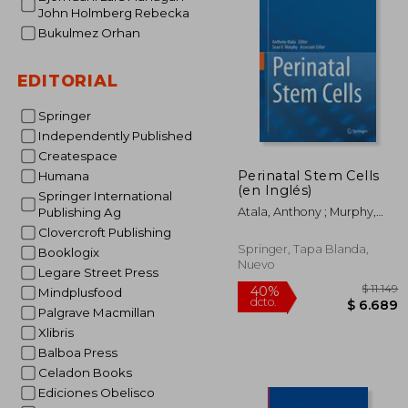
$
40%
John Holmberg Rebecka
dcto.
$ 
Bukulmez Orhan
EDITORIAL
Springer
Independently Published
Createspace
Perinatal Stem Cells
Humana
(en Inglés)
Springer International
Atala, Anthony ; Murphy,
Publishing Ag
Sean V.
Clovercroft Publishing
Springer, Tapa Blanda,
Booklogix
Nuevo
Legare Street Press
Mindplusfood
Palgrave Macmillan
Xlibris
Balboa Press
Celadon Books
Ediciones Obelisco