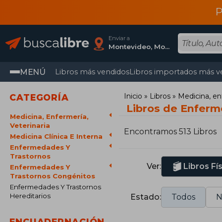
P
Enviar a
Montevideo, Montevideo
MENÚ
Libros más vendidos
Libros importados más v
Inicio
Libros
Medicina, en
CATEGORÍA
Libros de Enferm
Medicina, Enfermería,
Veterinaria
Encontramos 513 Libros
Medicina Clínica E Interna
Enfermedades Y
Trastornos
Ver:
Libros Fí
Enfermedades Y
Trastornos Congénitos
Enfermedades Y Trastornos
Hereditarios
Estado:
Todos
N
ENCUADERNACIÓN