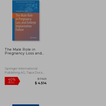
The Male Role in
Pregnancy Loss and
Embryo Implantation
Failure (Advances in
Experimental
Medicine and Biology)
Springer International
Publishing AG, Tapa Dura,
Nuevo
$ 890
$ 7.523
40%
dcto.
$ 757
$ 4.514