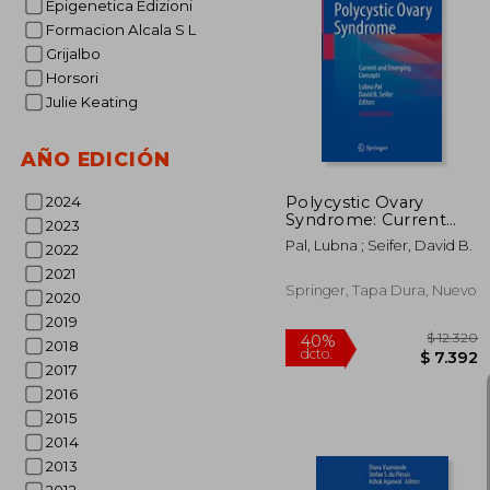
Epigenetica Edizioni
Formacion Alcala S L
Grijalbo
$
40%
dcto.
Horsori
$ 
Julie Keating
AÑO EDICIÓN
Polycystic Ovary
2024
Syndrome: Current
2023
and Emerging
Pal, Lubna ; Seifer, David B.
2022
Concepts (en Inglés)
2021
Springer, Tapa Dura, Nuevo
2020
2019
2018
2017
2016
2015
2014
2013