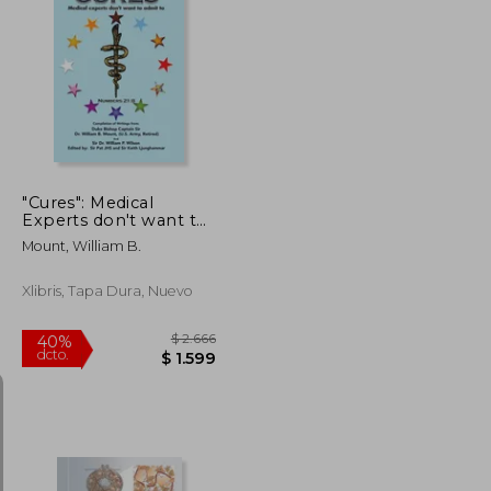
$ 9.042
$ 4.534
40%
dcto.
$ 5.425
$ 2.721
"Cures": Medical
Experts don't want to
admit to (en Inglés)
Mount, William B.
Xlibris, Tapa Dura, Nuevo