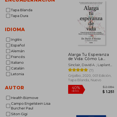
Tapa Blanda
Tapa Dura
IDIOMA
Inglés
Español
Alemán
Alarga Tu Esperanza
Francés
de Vida: Cómo La
Italiano
Ciencia Nos Ayuda a
Sinclair, David A. ; Laplante,
Controlar, Frenar Y
Catalán
Matthew D.
(7)
Revertir El Proceso de
Letonia
Envejecimiento /
Grijalbo, 2020, 001 Edición,
Lifespan: Why We Age
Tapa Blanda, Nuevo
- And Why We
AUTOR
Health Bizmove
Campo Engelstein Lisa
Burcher Paul
$
40%
dcto.
Siton Gigi
$