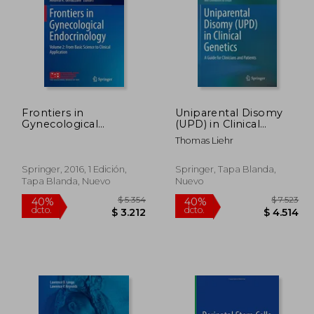
Frontiers in
Uniparental Disomy
 1.960
$ 1.478
Gynecological
(UPD) in Clinical
40%
40%
Endocrinology:
Genetics: A Guide for
dcto.
dcto.
1.176
$ 887
Thomas Liehr
Volume 2: From Basic
Clinicians and Patients
Science to Clinical
Application (Isge
Springer, 2016, 1 Edición,
Springer, Tapa Blanda,
Series) (en Inglés)
Tapa Blanda, Nuevo
Nuevo