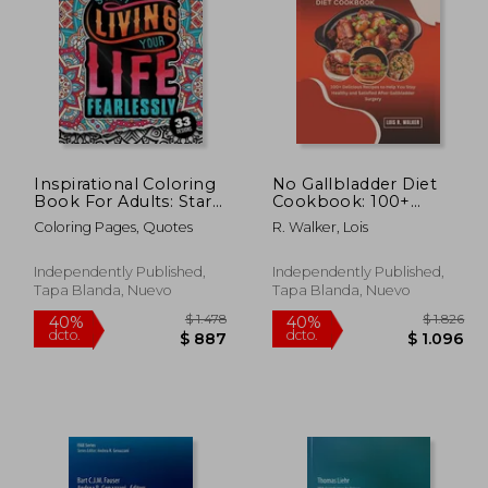
 8.222
$ 1.633
40%
40%
dcto.
dcto.
4.933
$ 980
Inspirational Coloring
No Gallbladder Diet
Book For Adults: Start
Cookbook: 100+
Living Your Life
Delicious Recipes to
Coloring Pages, Quotes
R. Walker, Lois
Fearlessly: An
Help You Stay Healthy
Affirmation Quotes
and Satisfied After
colouring Gift Book
Gallbladder Surgery.
Independently Published,
Independently Published,
For Adults: 33
(en Inglés)
Tapa Blanda, Nuevo
Tapa Blanda, Nuevo
Motivation & Succe
(en Inglés)