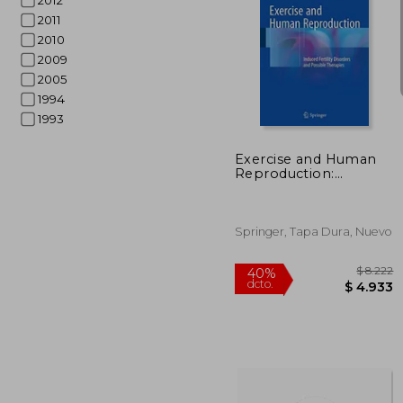
2012
2011
2010
2009
2005
$ 
40%
1994
dcto.
$ 
1993
Exercise and Human
Reproduction:
Induced Fertility
Disorders and Possible
Therapies
Springer, Tapa Dura, Nuevo