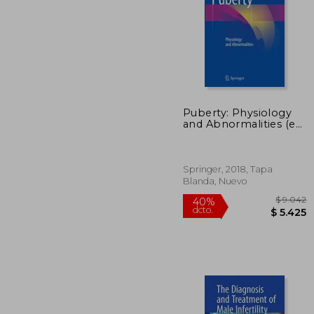
Puberty: Physiology
$
and Abnormalities (en
40%
Inglés)
dcto.
$ 
Springer, 2018, Tapa
Blanda, Nuevo