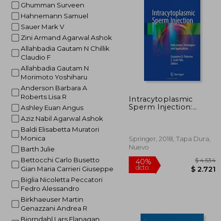
Ghumman Surveen
Hahnemann Samuel
Sauer Mark V
Zini Armand Agarwal Ashok
Allahbadia Gautam N Chillik
Claudio F
Allahbadia Gautam N
Morimoto Yoshiharu
Anderson Barbara A
Roberts Lisa R
Intracytoplasmic
Sperm Injection:
Ashley Euan Angus
Indications,
Aziz Nabil Agarwal Ashok
Techniques and
Baldi Elisabetta Muratori
Applications (en
Inglés)
Monica
Springer, 2018, Tapa Dura,
Nuevo
Barth Julie
Bettocchi Carlo Busetto
Gian Maria Carrieri Giuseppe
Biglia Nicoletta Peccatori
Fedro Alessandro
Birkhaeuser Martin
Genazzani Andrea R
Bjorndahl Lars Flanagan