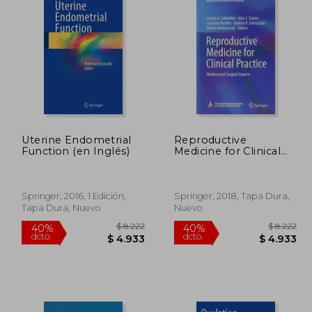
Uterine Endometrial
Reproductive
Function (en Inglés)
Medicine for Clinical
Practice: Medical and
Surgical Aspects
(Reproductive
Medicine for Clinicians)
Springer, 2016, 1 Edición,
Springer, 2018, Tapa Dura,
(en Inglés)
Tapa Dura, Nuevo
Nuevo