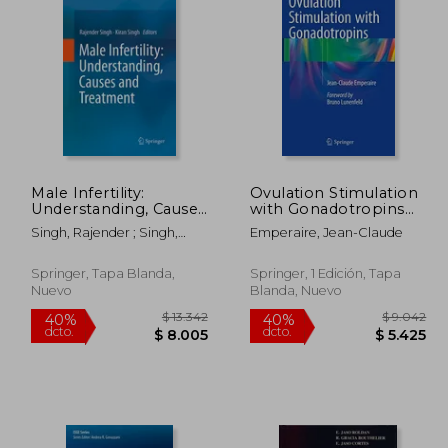
 4.534
$ 8.222
40%
40%
dcto.
dcto.
2.721
$ 4.933
Male Infertility:
Ovulation Stimulation
Understanding, Causes
with Gonadotropins
and Treatment (en
(en Inglés)
Singh, Rajender ; Singh,
Emperaire, Jean-Claude
Inglés)
Kiran
Springer, Tapa Blanda,
Springer, 1 Edición, Tapa
Nuevo
Blanda, Nuevo