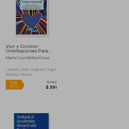
Vivir y Convivir:
$ 1.826
$ 3.146
Orientaciones Para
40%
Familias de Niños y
dcto.
$ 1.096
$ 1.888
María Cruz Molina Grauz
Niñas con Cardiopatía
Congénita
Laertes, 2014, 1 Edición, Tapa
Blanda, Nuevo