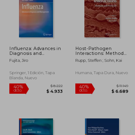
Influenza: Advances in
Host-Pathogen
10.544
$ 13.959
Diagnosis and
Interactions: Methods
40%
40%
Management (en
and Protocols (en
dcto.
dcto.
6.327
$ 8.376
Fujita, Jiro
Rupp, Steffen ; Sohn, Kai
Inglés)
Inglés)
Springer, 1 Edición, Tapa
Humana, Tapa Dura, Nuevo
Blanda, Nuevo