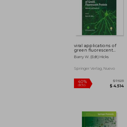
viral applications of
$ 
green fluorescent
40%
protein,methods and
dcto.
$ 
Barry W. (edt) Hicks
protocols
Springer Verlag, Nuevo