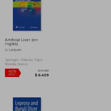
Artificial Liver (en
$ 14.170
$ 11.149
Inglés)
40%
dcto.
$ 8.502
$ 6.689
Li, Lanjuan
Springer, 1 Edición, Tapa
Blanda, Nuevo