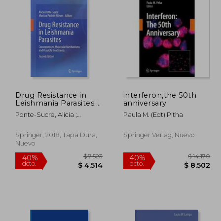
$ 1.452
$ 1.180
40%
40%
dcto.
dcto.
$ 726
$ 708
Drug Resistance in
interferon,the 50th
Leishmania Parasites:
anniversary
Consequences,
Ponte-Sucre, Alicia ;
Paula M. (edt) Pitha
Molecular
Padrón-Nieves, Maritza
Mechanisms and
Possible Treatments
Springer, 2018, Tapa Dura,
Springer Verlag, Nuevo
(en Inglés)
Nuevo