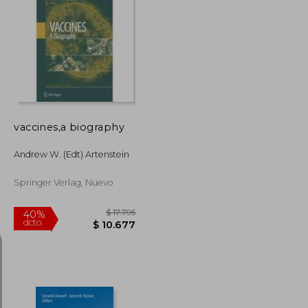
$ 14.170
$ 7.523
40%
dcto.
$ 8.502
$ 4.514
vaccines,a biography
Andrew W. (edt) Artenstein
Springer Verlag, Nuevo