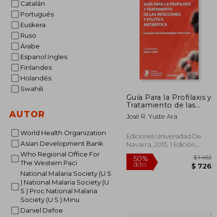
Catalán
Portugués
Euskera
Ruso
Árabe
Espanol Ingles
Finlandes
Holandés
Swahili
Guía Para la Profilaxis y
Tratamiento de las
Infecciones y Política
AUTOR
José R. Yuste Ara
Antibiótica
World Health Organization
Ediciones Universidad De
Asian Development Bank
Navarra, 2013, 1 Edición,
Tapa Blanda, Nuevo
Who Regional Office For
The Western Paci
National Malaria Society (U S
) National Malaria Society (U
S ) Proc National Malaria
Society (U S ) Minu
Daniel Defoe