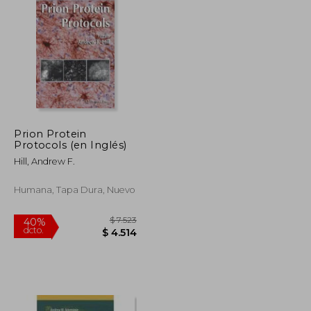
$ 4.200
$ 10.681
40%
dcto.
$ 2.520
$ 6.409
Prion Protein
Protocols (en Inglés)
Hill, Andrew F.
Humana, Tapa Dura, Nuevo