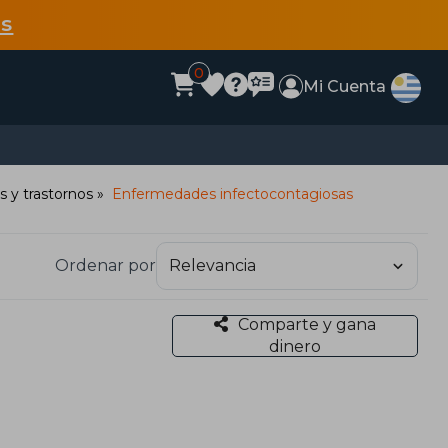
s
0
Mi Cuenta
 y trastornos
Enfermedades infectocontagiosas
Ordenar por
Comparte y gana
dinero