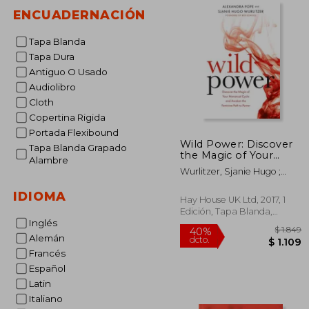
ENCUADERNACIÓN
Tapa Blanda
Tapa Dura
Antiguo O Usado
Audiolibro
Cloth
Copertina Rigida
Portada Flexibound
Wild Power: Discover
Tapa Blanda Grapado
the Magic of Your
Alambre
Menstrual Cycle and
Wurlitzer, Sjanie Hugo ;
Awaken the Feminine
Pope, Alexandra
Path to Power (en
IDIOMA
Inglés)
Hay House UK Ltd, 2017, 1
Edición, Tapa Blanda,
Inglés
Nuevo
Alemán
Francés
Español
Latin
40%
Italiano
dcto.
$ 