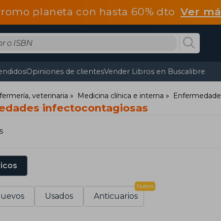
romo planeta con hasta 60% dto
Ver má
endidos
Opiniones de clientes
Vender Libros en Buscalibre
fermería, veterinaria
Medicina clínica e interna
Enfermedades
edades infectocontagiosas
s
sicos
Nuevo
uevos
Usados
Anticuarios