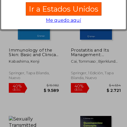
Ir a Estados Unidos
Me quedo aquí
23.794
$ 8.222
40%
40%
dcto.
dcto.
4.277
$ 4.933
Immunology of the
Prostatitis and Its
Skin: Basic and Clinical
Management:
Sciences in Skin
Concepts and
Kabashima, Kenji
Cai, Tommaso ; Bjerklund
Immune Responses
Recommendations for
Johansen, Truls E.
(en Inglés)
Clinical Practice (en
Inglés)
Springer, Tapa Blanda,
Springer, 1 Edición, Tapa
Nuevo
Blanda, Nuevo