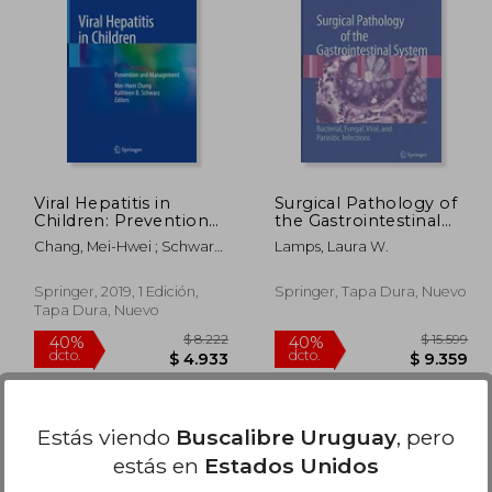
19.436
$ 7.523
40%
40%
dcto.
dcto.
1.662
$ 4.514
Viral Hepatitis in
Surgical Pathology of
Children: Prevention
the Gastrointestinal
and Management (en
System: Bacterial,
Chang, Mei-Hwei ; Schwarz,
Lamps, Laura W.
Inglés)
Fungal, Viral, and
Kathleen B.
Parasitic Infections (en
Inglés)
Springer, 2019, 1 Edición,
Springer, Tapa Dura, Nuevo
Tapa Dura, Nuevo
Estás viendo
Buscalibre Uruguay
, pero
estás en
Estados Unidos