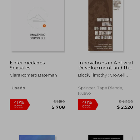
Enfermedades
Innovations in Antiviral
Sexuales
Development and the
Detection of Virus
Clara Romero Bateman
Block, Timothy ; Crowell,
Infections (en Inglés)
Richard ; Dennison, Mark
,
Usado
Springer, Tapa Blanda,
Nuevo