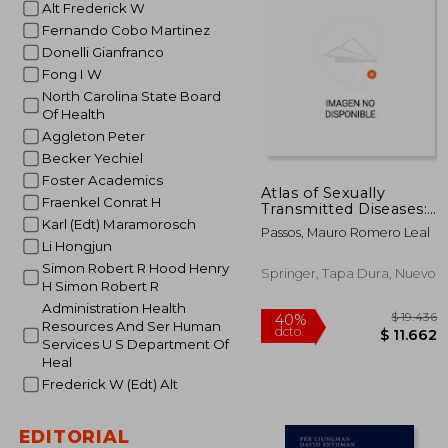
Alt Frederick W
50%
dcto.
Fernando Cobo Martinez
Donelli Gianfranco
Fong I W
North Carolina State Board
Of Health
Aggleton Peter
Becker Yechiel
Foster Academics
Atlas of Sexually
Fraenkel Conrat H
Transmitted Diseases:
Clinical Aspects and
Karl (Edt) Maramorosch
Passos, Mauro Romero Leal
Differential Diagnosis
Li Hongjun
(en Inglés)
Simon Robert R Hood Henry
Springer, Tapa Dura, Nuevo
H Simon Robert R
Administration Health
Resources And Ser Human
Services U S Department Of
Heal
Frederick W (Edt) Alt
EDITORIAL