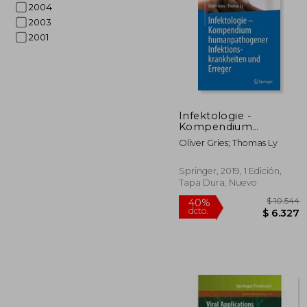
2004
2003
2001
$
40%
dcto.
$ 
Infektologie -
Kompendium
Humanpathogener
Oliver Gries; Thomas Ly
Infektionskrankheiten
und Erreger (en
Alemán)
Springer, 2019, 1 Edición,
Tapa Dura, Nuevo