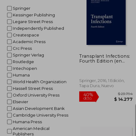
Springer
Kessinger Publishing
$ 
40%
dcto.
Legare Street Press
$ 1
Independently Published
Createspace
Academic Press
Crc Press
Springer Verlag
Transplant Infections:
Fourth Edition (en
Routledge
Inglés)
Intechopen
Humana
Springer, 2016, 1 Edición,
World Health Organization
Tapa Dura, Nuevo
Hassell Street Press
Oxford University Press
Elsevier
Asian Development Bank
Cambridge University Press
Humana Press
American Medical
Publishers