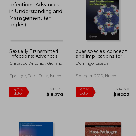
 11.501
$ 15.982
40%
40%
dcto.
dcto.
6.900
$ 9.589
Sexually Transmitted
quasispecies: concept
Infections: Advances in
and implications for
Understanding and
virology (en Inglés)
Cristaudo, Antonio ; Giuliani,
Domingo, Esteban
Management (en
Massimo
Inglés)
Springer, Tapa Dura, Nuevo
Springer, 2010, Nuevo