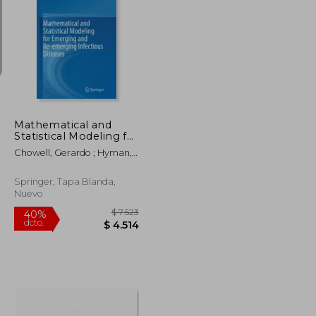
$ 15.599
$ 17.795
40%
dcto.
$ 9.359
$ 10.677
Mathematical and
Statistical Modeling for
Emerging and Re-
Chowell, Gerardo ; Hyman,
Emerging Infectious
James M.
Diseases (en Inglés)
Springer, Tapa Blanda,
Nuevo