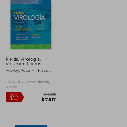
Fields. Virología.
Volumen I. Virus
Emergentes
Howley, Peter M. ; Knipe,
David M.
LWW, 2021, Tapa Blanda,
Nuevo
$ 2.475
$ 15.235
50%
dcto.
$ 1.238
$ 7.617