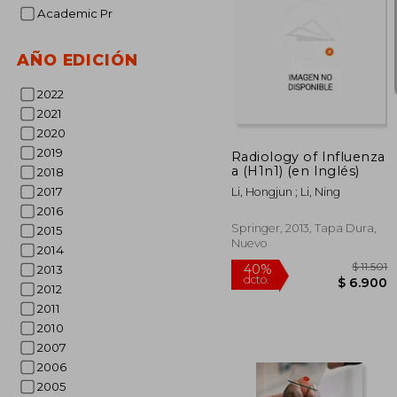
Academic Pr
AÑO EDICIÓN
$ 
40%
2022
dcto.
$ 1
2021
2020
2019
Radiology of Influenza
a (H1n1) (en Inglés)
2018
2017
Li, Hongjun ; Li, Ning
2016
Springer, 2013, Tapa Dura,
2015
Nuevo
2014
2013
2012
2011
2010
2007
2006
2005