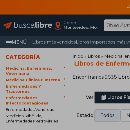
P
Enviar a
Montevideo, Montevideo
MENÚ
Libros más vendidos
Libros importados más v
Inicio
Libros
Medicina, en
CATEGORÍA
Libros de Enferm
Medicina, Enfermería,
Veterinaria
Encontramos 5.538 Libro
Medicina Clínica E Interna
Enfermedades Y
Trastornos
Ver:
Libros Fí
Enfermedades
Infectocontagiosas
Enfermedades Venéreas
Estado:
Todos
N
Medicina: Vih/Sida,
Enfermedades Retrovirales