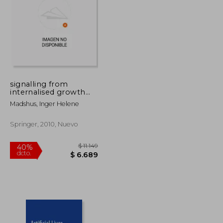
$ 4.534
$ 7.523
40%
dcto.
$ 2.721
$ 4.514
signalling from
internalised growth
factor receptors (en
Madshus, Inger Helene
Inglés)
Springer, 2010, Nuevo