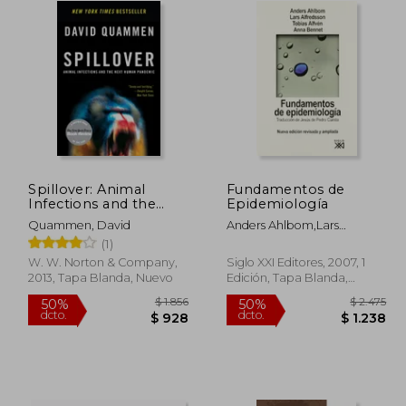
Spillover: Animal
Fundamentos de
Infections and the
Epidemiología
Next Human
Quammen, David
Anders Ahlbom,Lars
Pandemic (en Inglés)
Alfredsson,Tobias Alfven
(1)
W. W. Norton & Company,
Siglo XXI Editores, 2007, 1
2013, Tapa Blanda, Nuevo
Edición, Tapa Blanda,
Nuevo
$ 1.849
$ 1.856
50%
50%
dcto.
dcto.
1.109
$ 928