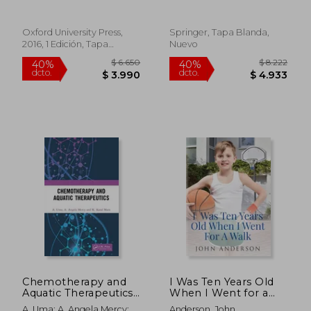
Society (en Inglés)
symposium held at
the University of York,
England, 7-9 July
Oxford University Press,
Springer, Tapa Blanda,
1982
2016, 1 Edición, Tapa
Nuevo
Blanda, Nuevo
$ 12.035
$ 23.0
40%
40%
dcto.
dcto.
$ 7.221
$ 13.8
Chemotherapy and
I Was Ten Years Old
Aquatic Therapeutics
When I Went for a
(en Inglés)
Walk (en Inglés)
A. Uma; A. Angela Mercy; K.
Anderson, John