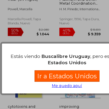
Metal Coordination
Compounds in
Powell, Marcella
H. M. Pinedo; International
Cancer
$ 2.388
$ 9.2
Symposium On Platinum
40%
40%
Chemotherapy 2 (en
dcto.
dcto.
$ 1.433
$ 5.5
And
Inglés)
Marcella Powell, Tapa
Springer, 1996, Tapa Dura,
Blanda, Nuevo
Nuevo
Estás viendo
Buscalibre Uruguay
, pero e
Estados Unidos
Ir a Estados Unidos
Me quedo aquí
cytotoxins and
improving