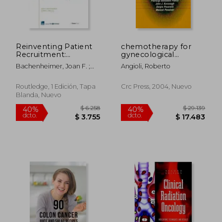
$ 1.803
$ 13.8
40%
40%
dcto.
dcto.
$ 1.082
$ 8.3
Reinventing Patient
chemotherapy for
Recruitment:
gynecological
Revolutionary Ideas
neoplasms: current
Bachenheimer, Joan F. ;
Angioli, Roberto
for Clinical Trial
therapy and novel
Brescia, Bonnie A.
Success (en Inglés)
approaches (en
Inglés)
Routledge, 1 Edición, Tapa
Crc Press, 2004, Nuevo
Blanda, Nuevo