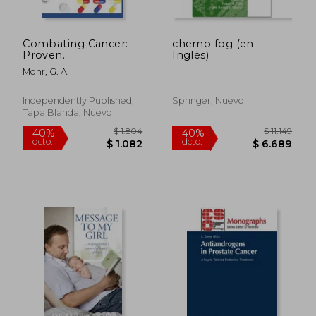
Combating Cancer:
chemo fog (en
Proven
Inglés)
Neutraceutical &
Mohr, G. A.
Lifestyle Remedies
(en Inglés)
Independently Published,
Springer, Nuevo
Tapa Blanda, Nuevo
$ 3.673
$ 8.2
40%
40%
dcto.
dcto.
$ 2.204
$ 4.9