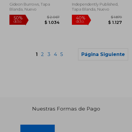
Again (en Inglés)
Gideon Burrows, Tapa
Independently Published,
Blanda, Nuevo
Tapa Blanda, Nuevo
1
2
3
4
5
Página Siguiente
Nuestras Formas de Pago
$ 2.388
$ 2.
40%
50%
dcto.
dcto.
$ 1.433
$ 1.2