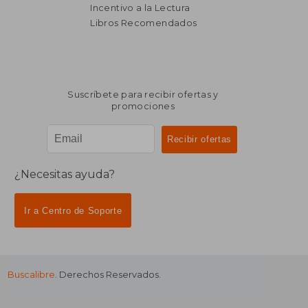
Incentivo a la Lectura
$ 2.067
$ 1.
50%
40%
dcto.
dcto.
$ 1.034
$ 1.1
Libros Recomendados
Suscríbete para recibir ofertas y
promociones
¿Necesitas ayuda?
Ir a Centro de Soporte
Buscalibre
. Derechos Reservados.