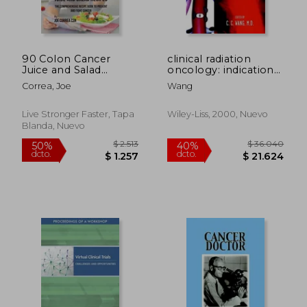
90 Colon Cancer
clinical radiation
$ 6.258
$ 29.1
40%
40%
Juice and Salad
oncology: indications,
dcto.
dcto.
$ 3.755
$ 17.4
Recipes: The
techniques, and
Correa, Joe
Wang
Comprehensive
results (en Inglés)
Recipe Book to
Prevent and Fight
Live Stronger Faster, Tapa
Wiley-Liss, 2000, Nuevo
Cancer (en Inglés)
Blanda, Nuevo