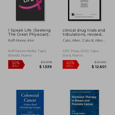
I Speak Life: (Seeking
clinical drug trials and
The Great Physician)
tribulations, revised
(en Inglés)
and expanded (en
Ruff-Moore, Kim
Cato, Allen ; Cato III, Allen ;
Inglés)
Sutton, Allen
Ruff Moore Media, Tapa
CRC Press, 2002, Tapa
Blanda, Nuevo
Dura, Nuevo
$ 3.078
$ 21.0
50%
40%
dcto.
dcto.
$ 1.539
$ 12.6