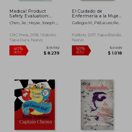
Medical Product
El Cuidado de
Safety Evaluation:
Enfermería a la Mujer;
Biological Models and
Cuerpo, Cáncer,
Chen, Jie ; Heyse, Joseph ;
Gallegos M.; P&Eacute;Rez
Statistical Methods
Mastectomía y sus
Lai, Tze Leung
C.; Bustamante S.
(en Inglés)
Significados.
CRC Press, 2018, 1 Edición,
Palibrio, 2017, Tapa Blanda,
Tapa Dura, Nuevo
Nuevo
$ 4.200
40%
dcto.
$ 2.520
$ 1.0