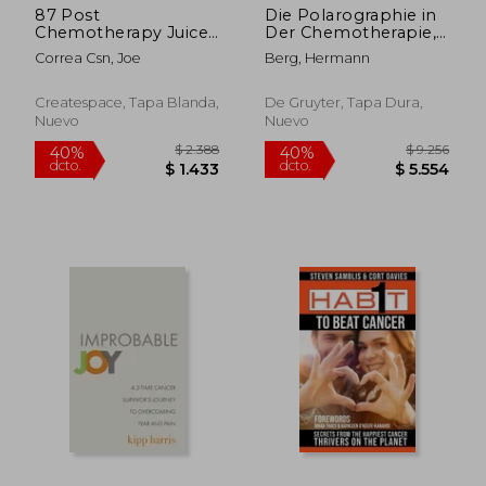
87 Post
Die Polarographie in
Chemotherapy Juice
Der Chemotherapie,
and Meal Recipes:
Biochemie Und
Correa Csn, Joe
Berg, Hermann
Get Stronger and
Biologie: I. Jenaer
Feel More Vitality
Symposium 13. Bis 15.
with These Nutrient
September 1962.
Createspace, Tapa Blanda,
De Gruyter, Tapa Dura,
Rich Ingredients (en
Vorträge,
Nuevo
Nuevo
Inglés)
Diskussionen Und
Zusammenfas (en
Alemán)