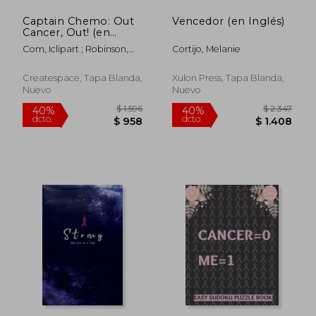
Captain Chemo: Out
Vencedor (en Inglés)
Cancer, Out! (en
Inglés)
Com, Iclipart ; Robinson,
Cortijo, Melanie
Renee
Createspace, Tapa Blanda,
Xulon Press, Tapa Blanda,
Nuevo
Nuevo
$ 13.732
$ 2.0
40%
50%
dcto.
dcto.
$ 8.239
$ 1.0