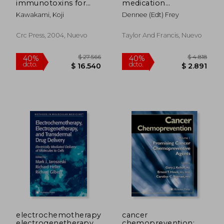
immunotoxins for
medication
cancer therapy:
management in
Kawakami, Koji
Dennee (edt) Frey
clinical applications
home care,issues and
(en Inglés)
solutions
Crc Press, 2004, Nuevo
Taylor And Francis, Nuevo
$ 1.879
$ 2.3
40%
40%
dcto.
dcto.
$ 1.127
$ 1.4
electrochemotherapy,
cancer
electrogenetherapy,
chemoprevention: