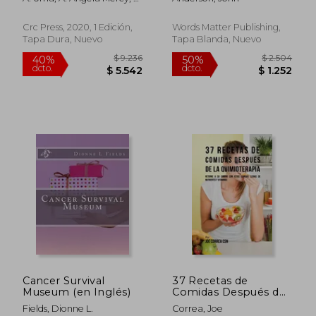
Karal Marx
Crc Press, 2020, 1 Edición,
Words Matter Publishing,
Tapa Dura, Nuevo
Tapa Blanda, Nuevo
$ 1.856
$ 1.
40%
40%
dcto.
dcto.
$ 1.114
$ 1.1
Cancer Survival
37 Recetas de
Museum (en Inglés)
Comidas Después de
la Quimioterapia:
Fields, Dionne L.
Correa, Joe
Retorne a su Camino