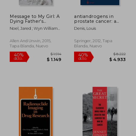
Message to My Girl: A
antiandrogens in
Dying Father's
prostate cancer: a
Powerful Legacy of
key to tailored
Noel, Jared ; Wyn Williams,
Denis, Louis
Hope (en Inglés)
endocrine treatment
David
(en Inglés)
Allen And Unwin, 2015,
Springer, 2012, Tapa
Tapa Blanda, Nuevo
Blanda, Nuevo
$ 1.804
$ 11.
40%
40%
dcto.
dcto.
$ 1.082
$ 6.6