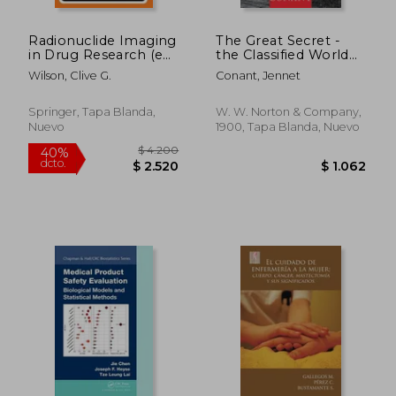
Radionuclide Imaging
The Great Secret -
in Drug Research (en
the Classified World
Inglés)
war ii Disaster That
Wilson, Clive G.
Conant, Jennet
Launched the war on
Cancer (en Inglés)
Springer, Tapa Blanda,
W. W. Norton & Company,
Nuevo
1900, Tapa Blanda, Nuevo
$ 1.914
$ 8.2
40%
40%
dcto.
dcto.
$ 1.149
$ 4.9