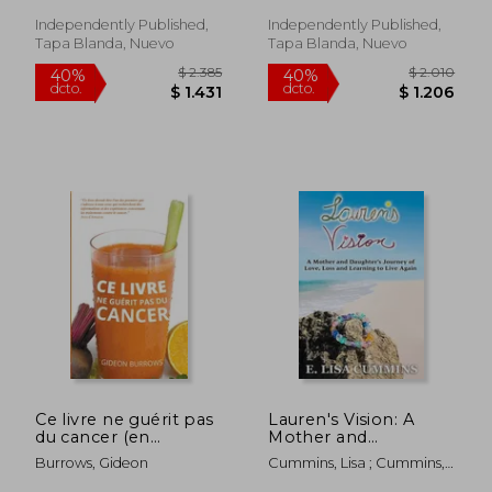
Relieve Chronic
Illness with Cannabis
Independently Published,
Independently Published,
Oil. +bonus Recip (en
Tapa Blanda, Nuevo
Tapa Blanda, Nuevo
Inglés)
$ 9.236
$ 2.5
40%
50%
dcto.
dcto.
$ 5.542
$ 1.2
Ce livre ne guérit pas
Lauren's Vision: A
du cancer (en
Mother and
Francés)
Daughter's Journey
Burrows, Gideon
Cummins, Lisa ; Cummins,
of Love, Loss and
E. Lisa
Learning to Live