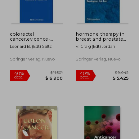
colorectal
hormone therapy in
cancer,evidence-
breast and prostate
based chemotherapy
cancer
Leonard B. (edt) Saltz
V. Craig (edt) Jordan
strategies
Springer Verlag, Nuevo
Springer Verlag, Nuevo