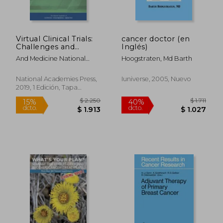
Virtual Clinical Trials:
cancer doctor (en
Challenges and
Inglés)
Opportunities:
And Medicine National
Hoogstraten, Md Barth
Proceedings of a
$ 2.513
$ 36.0
Academies Of Sciences,
50%
40%
Workshop (en Inglés)
dcto.
dcto.
$ 1.257
$ 21.6
Engineering; Health And
National Academies Press,
Iuniverse, 2005, Nuevo
Medicine Division; Board
2019, 1 Edición, Tapa
On Health Sciences Policy;
Blanda, Nuevo
And Translation Forum On
Drug Discovery,
Development