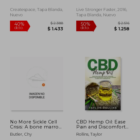
con Estas Comidas
Llenas de Nutrientes
Createspace, Tapa Blanda,
Live Stronger Faster, 2016,
y Vitaminas
Nuevo
Tapa Blanda, Nuevo
$ 6.650
$ 8.2
40%
40%
dcto.
dcto.
$ 3.990
$ 4.9
No More Sickle Cell
CBD Hemp Oil: Ease
Crisis: A bone marrow
Pain and Discomfort,
transplant success
Minimize Anxiety and
Butler, Chy
Rollins, Taylor
story (en Inglés)
Depression, and