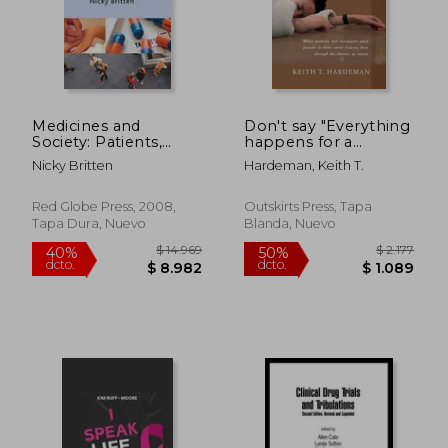
Medicines and
Don't say "Everything
Society: Patients,
happens for a
Professionals and the
reason": What
Nicky Britten
Hardeman, Keith T.
Dominance of
patients and
Pharmaceuticals (en
caregivers want
Inglés)
friends to know
Red Globe Press, 2008,
Outskirts Press, Tapa
about helping them
Tapa Dura, Nuevo
Blanda, Nuevo
through the horrors
of cancer (en Inglés)
$ 14.969
$ 2.
40%
50%
dcto.
dcto.
$ 8.982
$ 1.0