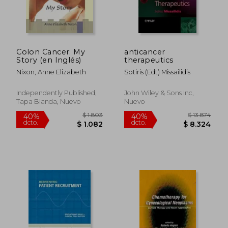
$ 11.501
$ 9.0
40%
40%
dcto.
dcto.
$ 6.900
$ 5.4
Colon Cancer: My
anticancer
Story (en Inglés)
therapeutics
Nixon, Anne Elizabeth
Sotiris (edt) Missailidis
Independently Published,
John Wiley & Sons Inc,
Tapa Blanda, Nuevo
Nuevo