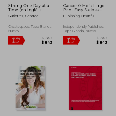
Strong One Day at a
Cancer 0 Me 1: Large
Time (en Inglés)
Print Easy Sudoku
Puzzles For Men
Gutierrez, Gerardo
Publishing, Heartful
Women, Kids and
Seniors - Get Well
Soon Activity Book -
Createspace, Tapa Blanda,
Independently Published,
Perfect Gift For
Nuevo
Tapa Blanda, Nuevo
Cance (en Inglés)
$ 1.596
$ 2.3
40%
40%
dcto.
dcto.
$ 958
$ 1.4