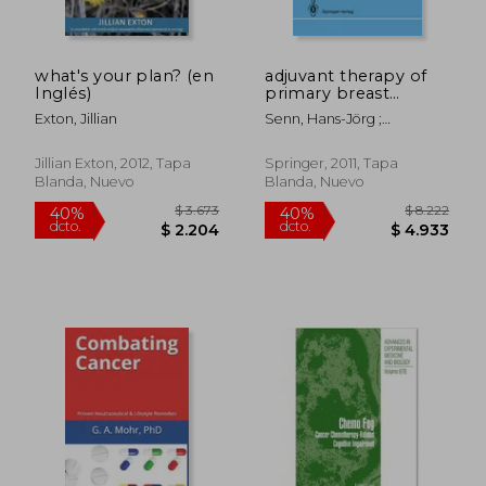
what's your plan? (en
adjuvant therapy of
Inglés)
primary breast
cancer (en Inglés)
Exton, Jillian
Senn, Hans-Jörg ;
Goldhirsch, Aron ; Gelber,
Richard D.
Jillian Exton, 2012, Tapa
Springer, 2011, Tapa
Blanda, Nuevo
Blanda, Nuevo
$ 2.250
$ 1.
15%
40%
dcto.
dcto.
$ 1.913
$ 1.0