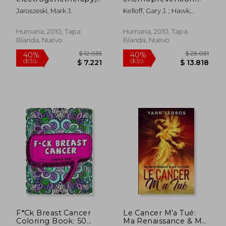
and transdermal drug
volume 1: promising
Jaroszeski, Mark J.
Kelloff, Gary J. ; Hawk,
delivery: electrically
cancer
Ernest T. ; Sigman, Caroline
mediated delivery of
chemopreventive
C.
molecules to cells (en
agents (en Inglés)
Humana, 2010, Tapa
Humana, 2010, Tapa
Inglés)
Blanda, Nuevo
Blanda, Nuevo
$ 2.089
$ 15.
50%
40%
dcto.
dcto.
$ 1.044
$ 9.3
F*Ck Breast Cancer
Le Cancer M'a Tué:
Coloring Book: 50
Ma Renaissance & Ma