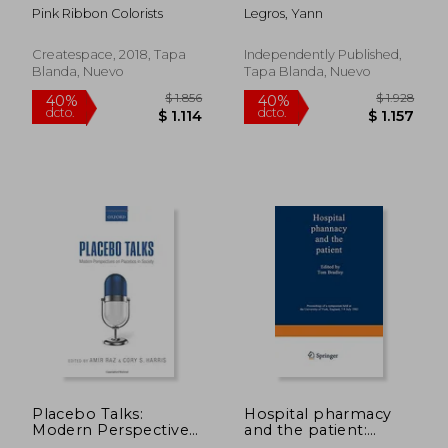
Sweary Inspirational
Victoire (en Francés)
Pink Ribbon Colorists
Legros, Yann
Quotes and Mantras
to Color - Fighting
Cancer Coloring
Createspace, 2018, Tapa
Independently Published,
Book for Adults to
Blanda, Nuevo
Tapa Blanda, Nuevo
Stay Positive,. 2
(Motivational
Coloring Activity
Book) (en Inglés)
$ 27.566
$ 4.8
40%
40%
dcto.
dcto.
$ 16.540
$ 2.8
Placebo Talks:
Hospital pharmacy
Modern Perspectives
and the patient:
on Placebos in
Proceedings of a