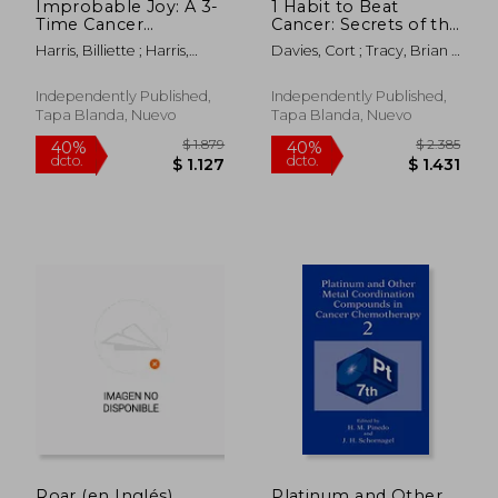
Improbable Joy: A 3-
1 Habit to Beat
$ 1.406
$ 1.4
40%
40%
Time Cancer
Cancer: Secrets of the
dcto.
dcto.
$ 843
$ 8
Survivor's Journey to
Happiest Cancer
Harris, Billiette ; Harris,
Davies, Cort ; Tracy, Brian ;
Overcoming Fear and
Thrivers on the
Kipp
Elrod, Hal
Pain (en Inglés)
Planet (en Inglés)
Independently Published,
Independently Published,
Tapa Blanda, Nuevo
Tapa Blanda, Nuevo
Roar (en Inglés)
Platinum and Other