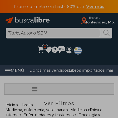
Promo planeta con hasta 60% dto
Ver más
Enviar a
Montevideo, Montevideo
0
MENÚ
Libros más vendidos
Libros importados más v
=
Ver Filtros
Inicio
Libros
Medicina, enfermería, veterinaria
Medicina clínica e
interna
Enfermedades y trastornos
Oncología