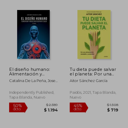
El diseño humano:
Tu dieta puede salvar
Alimentación y
el planeta: Por una
hábitos para
alimentación sana y
Catalina De La Peña, Jose
Aitor Sánchez García
recuperar tu salud
sostenible
María
Independently Published,
Paidós, 2021, Tapa Blanda,
Tapa Blanda, Nuevo
Nuevo
$ 4.233
$ 2.0
45%
50%
dcto.
dcto.
$ 2.328
$ 1.0