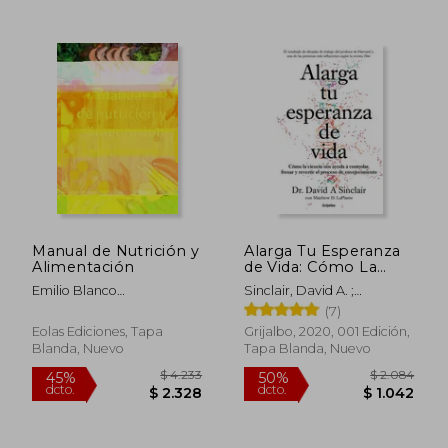
Manual de Nutrición y
Alarga Tu Esperanza
Alimentación
de Vida: Cómo La
Ciencia Nos Ayuda a
Emilio Blanco
Sinclair, David A. ;
Controlar, Frenar Y
Rodr&Iacute;Guez
Laplante, Matthew D.
(7)
Revertir El Proceso
$ 2.100
$ 2.6
50%
50%
de Envejecimiento /
Eolas Ediciones, Tapa
Grijalbo, 2020, 001 Edición,
dcto.
dcto.
$ 1.050
$ 1.3
Lifespan: Why We
Blanda, Nuevo
Tapa Blanda, Nuevo
Age - And Why We