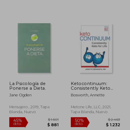
$ 2.711
$ 2.0
50%
45%
dcto.
dcto.
$ 1.355
$ 1.1
La Psicología de
Ketocontinuum:
Ponerse a Dieta.
Consistently Keto
Diet for Life (en
Jane Ogden
Bosworth, Annette
Inglés)
Mensajero., 2019, Tapa
Metone Life, LLC, 2021,
Blanda, Nuevo
Tapa Blanda, Nuevo