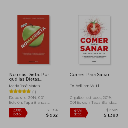
$ 1.984
$ 6.8
50%
40%
No más Dieta: Por
Comer Para Sanar
dcto.
dcto.
$ 992
$ 4.0
qué las Dietas
«Milagrosas» no
María José Mateo
Dr. William W. Li
Funcionan o Cómo
Jiménez,Julio Pedro
(1)
Aprender a Comer
Basulto Marset
Saludablemente
Debolsillo, 2014, 001
Grijalbo Ilustrados, 2019,
(Clave)
Edición, Tapa Blanda,
001 Edición, Tapa Blanda,
Nuevo
Nuevo