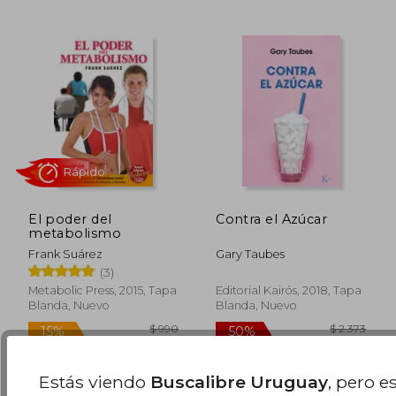
Rápido
El poder del
Contra el Azúcar
metabolismo
Frank Suárez
Gary Taubes
(3)
Metabolic Press, 2015, Tapa
Editorial Kairós, 2018, Tapa
$ 8.008
$ 9
45%
15%
Blanda, Nuevo
Blanda, Nuevo
dcto.
dcto.
$ 4.404
$ 8
Estás viendo
Buscalibre Uruguay
, pero e
Disponible
Usado
en Buen Estado a
$ 784
.