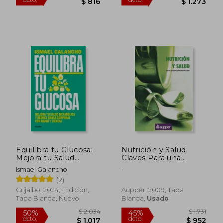
Equilibra tu Glucosa:
Nutrición y Salud.
Mejora tu Salud
Claves Para una
Metabólica y Reduce
Alimentación Sana
Ismael Galancho
-
Grasa Corporal con
(2)
rig or y Ciencia /
Balance Your Glucose.
Grijalbo, 2024, 1 Edición,
Aupper, 2009, Tapa
Improve Your
Tapa Blanda, Nuevo
Blanda,
Usado
Metabolic Health