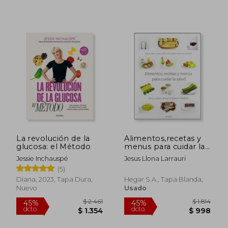
$ 1.601
$ 2.4
45%
50%
dcto.
dcto.
$ 881
$ 1.2
La revolución de la
Alimentos,recetas y
glucosa: el Método
menus para cuidar la
salud
Jessie Inchauspé
Jesus Llona Larrauri
(5)
Diana, 2023, Tapa Dura,
Hegar S.A., Tapa Blanda,
Nuevo
Usado