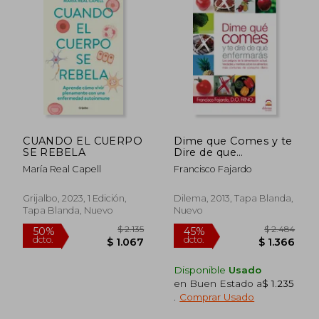
$ 815
$ 2.
40%
45%
dcto.
dcto.
$ 489
$ 1.2
CUANDO EL CUERPO
Dime que Comes y te
SE REBELA
Dire de que
Enfermaras. Los
María Real Capell
Francisco Fajardo
Peligros de la al
Imentacion Actual.
Verdades y Mentiras
Grijalbo, 2023, 1 Edición,
Dilema, 2013, Tapa Blanda,
Sobre los Alimentos
Tapa Blanda, Nuevo
Nuevo
mas Comunes de
Consumo Diario
Disponible
Usado
en Buen Estado a
$ 1.235
.
Comprar Usado