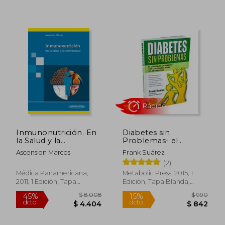
$ 2.388
$ 9
45%
15%
Inmunonutrición. En
Diabetes sin
dcto.
dcto.
$ 1.314
$ 8
la Salud y la
Problemas- el
Enfermedad
Control de la
Ascension Marcos
Frank Suárez
Diabetes con la
(2)
Ayuda del Poder del
Metabolismo Nueva
Médica Panamericana,
Metabolic Press, 2015, 1
Versión Abreviada
2011, 1 Edición, Tapa
Edición, Tapa Blanda,
Deluxe- Incluye
Blanda,
Usado
Nuevo
Enlace a Vídeos.