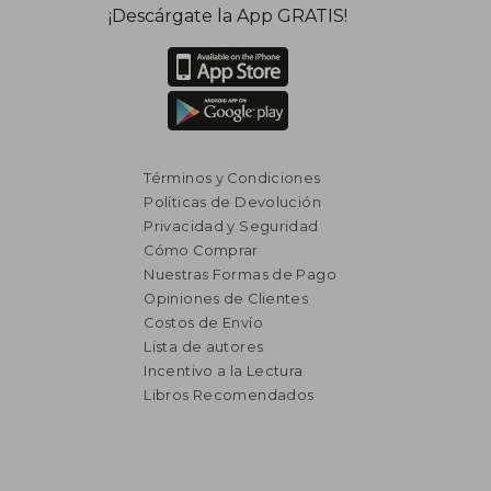
¡Descárgate la App GRATIS!
Términos y Condiciones
Políticas de Devolución
Privacidad y Seguridad
Cómo Comprar
Nuestras Formas de Pago
Opiniones de Clientes
Costos de Envío
Lista de autores
Incentivo a la Lectura
Libros Recomendados
$ 1.694
$ 2.5
45%
45%
dcto.
dcto.
$ 932
$ 1.3