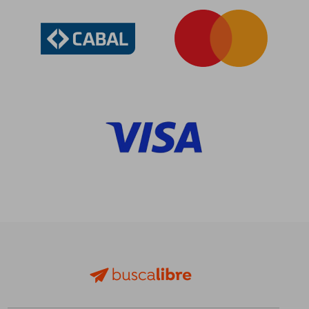
$ 2.385
$ 2.0
50%
50%
dcto.
dcto.
$ 1.192
$ 1.0