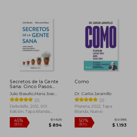
$ 2.135
$ 2.4
50%
45%
dcto.
dcto.
$ 1.067
$ 1.3
Secretos de la Gente
Como
Sana: Cinco Pasos
Para Mejorar y
Julio Basulto,Maria Jose
Dr. Carlos Jaramillo
Conservar l a Salud
Mateu
(2)
(2)
Debolsillo, 2012, 001
Planeta, 2022, Tapa
Edición, Tapa Blanda,
Blanda, Nuevo
Nuevo