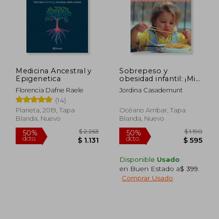
Medicina Ancestral y
Sobrepeso y
Epigenetica
obesidad infantil: ¡Mi
hijo está gordo! (Salud
Florencia Dafne Raele
Jordina Casademunt
y vida natural)
(14)
Planeta, 2019, Tapa
Océano Ambar, Tapa
Blanda, Nuevo
Blanda, Nuevo
Disponible
Usado
en Buen Estado a
$ 399
.
Comprar Usado
$ 2.263
$ 1.
50%
50%
dcto.
dcto.
$ 1.131
$ 5