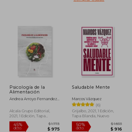
45%
40%
dcto.
dcto.
$ 932
$ 3.4
Psicología de la
Saludable Mente
Alimentación
Andrea Arroyo Fernandez;
Marcos Vázquez
Gina Llad&Oacute; Jordan
(6)
Alcala Grupo Editorial,
Grijalbo, 2021, 1 Edición,
2021, 1 Edición, Tapa
Tapa Blanda, Nuevo
Blanda, Nuevo