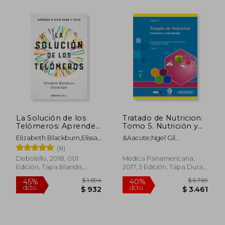
La Solución de los
Tratado de Nutricion:
Telómeros: Aprende
Tomo 5. Nutrición y
a Vivir Sano y Feliz
Enfermedad (Tratado
Elizabeth Blackburn,Elissa
&Aacute;Ngel Gil
de Nutrición (Td))
Epel
Hern&Aacute;Ndez
(8)
Debolsillo, 2018, 001
Medica Panamericana,
Edición, Tapa Blanda,
2017, 3 Edición, Tapa Dura,
Nuevo
Nuevo
$ 2.389
$ 1.3
50%
45%
dcto.
dcto.
$ 1.194
$ 7