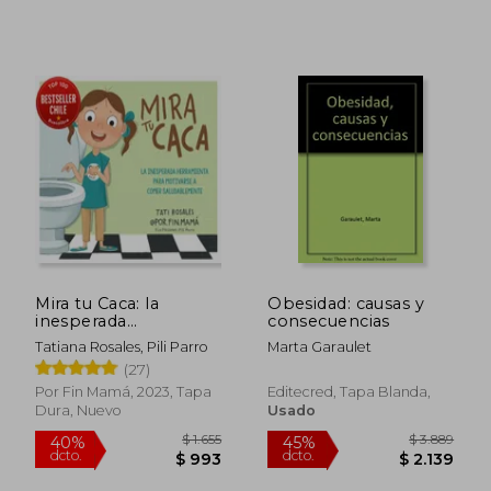
$ 2.034
$ 1.
50%
45%
dcto.
dcto.
$ 1.017
$ 9
Mira tu Caca: la
Obesidad: causas y
inesperada
consecuencias
herramienta para
Tatiana Rosales, Pili Parro
Marta Garaulet
motivarse a comer
(27)
más saludable y dejar
el pañal (Best Seller)
Por Fin Mamá, 2023, Tapa
Editecred, Tapa Blanda,
Dura, Nuevo
Usado