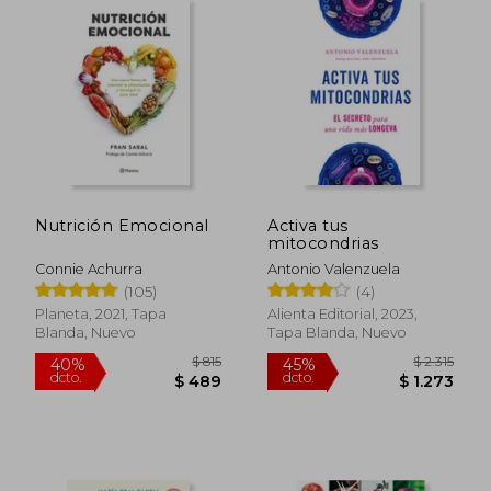
$ 2.048
$ 2.8
50%
50%
dcto.
dcto.
$ 1.024
$ 1.4
Nutrición Emocional
Activa tus
mitocondrias
Connie Achurra
Antonio Valenzuela
(105)
(4)
Planeta, 2021, Tapa
Alienta Editorial, 2023,
Blanda, Nuevo
Tapa Blanda, Nuevo