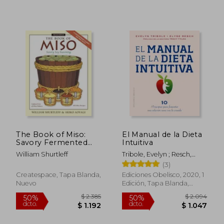
$ 2.107
$ 1.4
45%
50%
dcto.
dcto.
$ 1.159
$ 7
The Book of Miso:
El Manual de la Dieta
Savory Fermented
Intuitiva
Soy Seasoning
William Shurtleff
Tribole, Evelyn ; Resch,
Elyse
(3)
Createspace, Tapa Blanda,
Ediciones Obelisco, 2020, 1
Nuevo
Edición, Tapa Blanda,
Nuevo