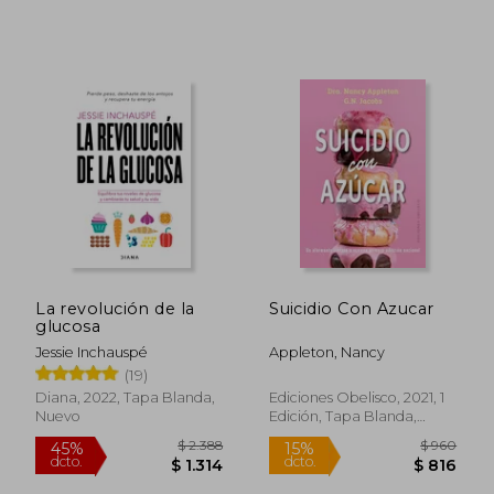
$ 1.773
$ 1.
45%
50%
dcto.
dcto.
$ 975
$ 9
La revolución de la
Suicidio Con Azucar
glucosa
Jessie Inchauspé
Appleton, Nancy
(19)
Diana, 2022, Tapa Blanda,
Ediciones Obelisco, 2021, 1
Nuevo
Edición, Tapa Blanda,
Nuevo