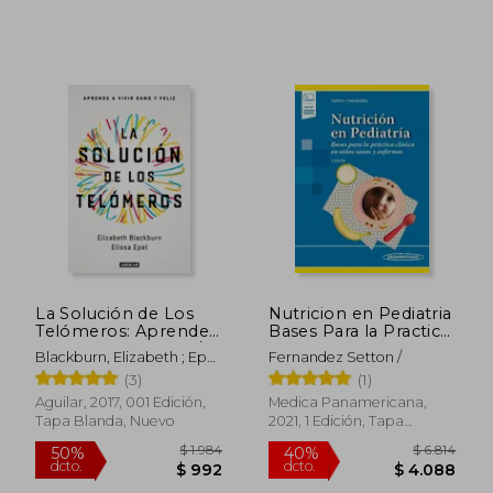
$ 1.631
$ 2.
50%
45%
dcto.
dcto.
$ 816
$ 1.2
La Solución de Los
Nutricion en Pediatria
Telómeros: Aprende
Bases Para la Practica
a Vivir Sano Y Feliz /
Clinica en Niños
Blackburn, Elizabeth ; Epel,
Fernandez Setton /
The Telomere Effect
Sanos y Enfermos
Elissa
(3)
(1)
Aguilar, 2017, 001 Edición,
Medica Panamericana,
Tapa Blanda, Nuevo
2021, 1 Edición, Tapa
Blanda, Nuevo