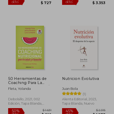
Rápido
50 Herramientas de
Nutricion Evolutiva
Coaching Para La
Salud Y El Bienestar /
Fleta, Yolanda
Juan Bola
50 Coaching Tools
(1)
Debolsillo, 2021, 002
Alienta Editorial, 2023,
Edición, Tapa Blanda,
Tapa Blanda, Nuevo
$ 990
$ 2.3
15%
50%
Nuevo
dcto.
dcto.
$ 842
$ 1.1