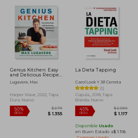
Genius Kitchen: Easy
La Dieta Tapping
and Delicious Recipes
to Make Your Brain
Lugavere, Max
Carol Look Y Jill Cerreta
Sharp, Body Strong,
(1)
and Taste Buds
Happy: 3 (Genius
Harper Wave, 2022, Tapa
Cúpula,, 2016, Tapa
Living) (en Inglés)
Dura, Nuevo
Blanda, Nuevo
Disponible
Usado
en Buen Estado a
$ 1.116
.
Comprar Usado
$ 1.694
$ 5.7