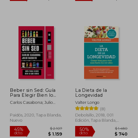
$ 1.322
$ 6.0
45%
45%
dcto.
dcto.
$ 727
$ 3.3
Beber sin Sed: Guía
La Dieta de la
Para Elegir Bien lo
Longevidad
que Bebes
Carlos Casabona; Julio
Valter Longo
(Divulgación)
Basulto
(8)
Paidós, 2020, Tapa Blanda,
Debolsillo, 2018, 001
Nuevo
Edición, Tapa Blanda,
Nuevo