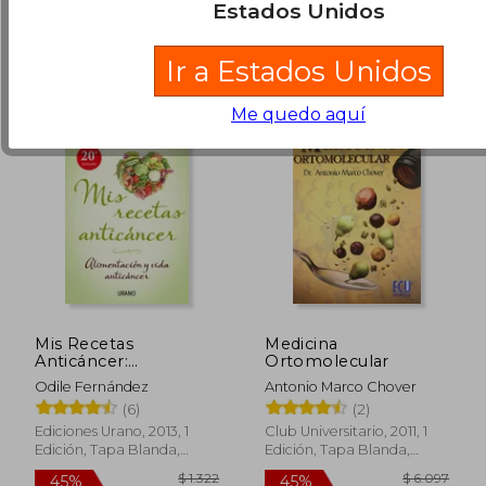
Estados Unidos
Comprar Usado
Ir a Estados Unidos
Me quedo aquí
Mis Recetas
Medicina
Anticáncer:
Ortomolecular
Alimentación y Vida
Odile Fernández
Antonio Marco Chover
Anticáncer (Nutrición
$ 1.295
$ 2.
15%
45%
(6)
(2)
y Dietética)
dcto.
dcto.
$ 1.101
$ 1.2
Ediciones Urano, 2013, 1
Club Universitario, 2011, 1
Edición, Tapa Blanda,
Edición, Tapa Blanda,
Nuevo
Nuevo