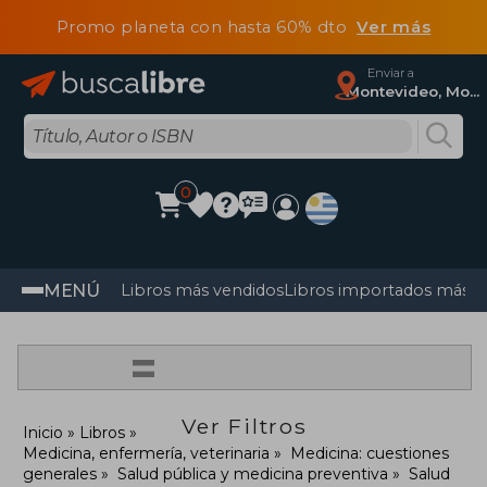
Promo planeta con hasta 60% dto
Ver más
Enviar a
Montevideo, Montevideo
0
MENÚ
Libros más vendidos
Libros importados más v
=
Ver Filtros
Inicio
Libros
Medicina, enfermería, veterinaria
Medicina: cuestiones
generales
Salud pública y medicina preventiva
Salud