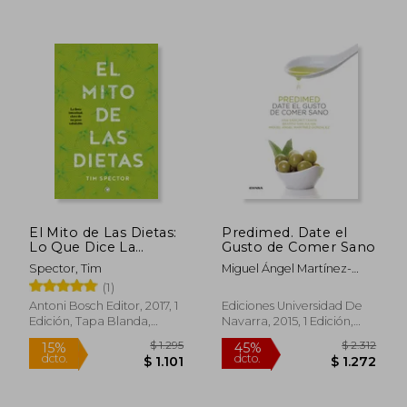
El Mito de Las Dietas:
Predimed. Date el
Lo Que Dice La
Gusto de Comer Sano
Ciencia Sobre Lo Que
$ 2.461
$ 1.
45%
45%
Spector, Tim
Miguel Ángel Martínez-
Comemos
dcto.
dcto.
$ 1.354
$ 9
González,Ana Sánchez
(1)
Tainta,Beatriz San Julián
Antoni Bosch Editor, 2017, 1
Ediciones Universidad De
Aranguren
Edición, Tapa Blanda,
Navarra, 2015, 1 Edición,
Nuevo
Tapa Blanda, Nuevo