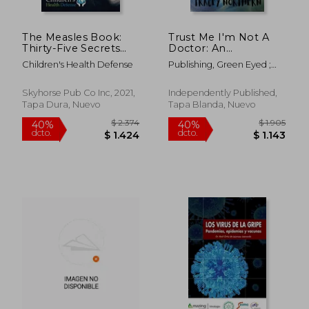
The Measles Book:
Trust Me I'm Not A
Thirty-Five Secrets
Doctor: An
the Government and
Uncontrolled Study
Children's Health Defense
Publishing, Green Eyed ;
the Media Aren'T
Of Modern Medicine
Northern, Tracey
Telling you About
(en Inglés)
Measles and the
Skyhorse Pub Co Inc, 2021,
Independently Published,
Measles Vaccine
Tapa Dura, Nuevo
Tapa Blanda, Nuevo
(Children’S Health
Defense) (en Inglés)
$ 2.847
$ 2.5
50%
40%
dcto.
dcto.
$ 1.424
$ 1.5