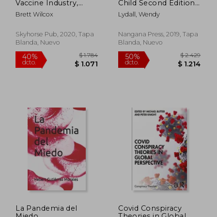
Vaccine Industry,
Child Second Edition
Medical
(en Inglés)
Brett Wilcox
Lydall, Wendy
Establishment, and
Government Stick it
to you and Your
Skyhorse Pub, 2020, Tapa
Nangana Press, 2019, Tapa
Family (en Inglés)
Blanda, Nuevo
Blanda, Nuevo
$ 2.355
$ 2.8
40%
50%
dcto.
dcto.
$ 1.413
$ 1.4
La Pandemia del
Covid Conspiracy
Miedo
Theories in Global