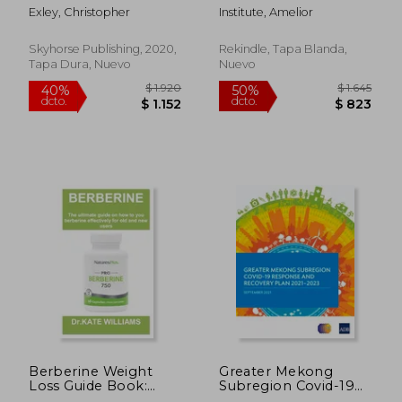
Discussions With mr.
Stanley Plotkin (en
Exley, Christopher
Institute, Amelior
Aluminum (en Inglés)
Inglés)
Skyhorse Publishing, 2020,
Rekindle, Tapa Blanda,
Tapa Dura, Nuevo
Nuevo
$ 1.784
$ 2.4
40%
50%
dcto.
dcto.
$ 1.071
$ 1.2
Berberine Weight
Greater Mekong
Loss Guide Book:
Subregion Covid-19
Berberine for weight
Response and