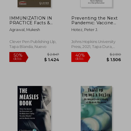
IMMUNIZATION IN
Preventing the Next
PRACTICE Facts &
Pandemic: Vaccine
FAQs (en Inglés)
Diplomacy in a Time
Agrawal, Mukesh
Hotez, Peter J.
of Anti-Science (en
Inglés)
Clever Pen Publishing Llp,
Johns Hopkins University
Tapa Blanda, Nuevo
Press, 2021, Tapa Dura,
Nuevo
$ 1.879
$ 1.
50%
40%
dcto.
dcto.
$ 939
$ 9