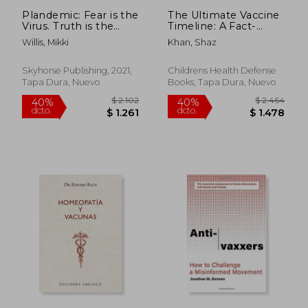
Plandemic: Fear is the
The Ultimate Vaccine
Virus. Truth is the
Timeline: A Fact-
Cure. (en Inglés)
Packed History of
Willis, Mikki
Khan, Shaz
Vaccines and Their
Makers (en Inglés)
Skyhorse Publishing, 2021,
Childrens Health Defense
Tapa Dura, Nuevo
Books, Tapa Dura, Nuevo
$ 1.290
$ 2.2
35%
40%
dcto.
dcto.
$ 838
$ 1.3