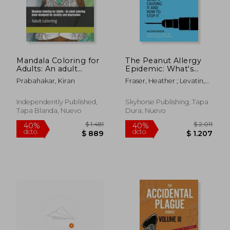
Mandala Coloring for
The Peanut Allergy
Adults: An adult
Epidemic: What's
coloring book
Causing It and How
Prabahakar, Kiran
Fraser, Heather ; Levatin,
designed for anxiety
to Stop It (en Inglés)
Janet ; Fraser-Boychuck,
and depression
Woody
Produced in the USA
Independently Published,
Skyhorse Publishing, Tapa
using top-notch
Tapa Blanda, Nuevo
Dura, Nuevo
paper.: Adult coloring
(en Inglés)
$ 1.481
$ 2.
40%
40%
dcto.
dcto.
$ 889
$ 1.2