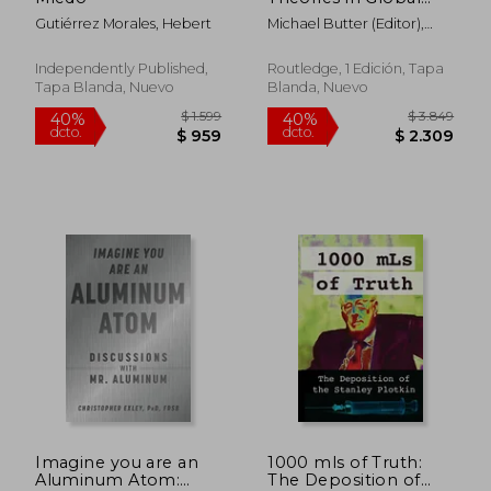
Perspective (en
Gutiérrez Morales, Hebert
Michael Butter (Editor),
Inglés)
Peter Knight (Editor)
Independently Published,
Routledge, 1 Edición, Tapa
Tapa Blanda, Nuevo
Blanda, Nuevo
$ 2.673
$ 5.3
50%
40%
dcto.
dcto.
$ 1.337
$ 3.1
Imagine you are an
1000 mls of Truth:
Aluminum Atom:
The Deposition of