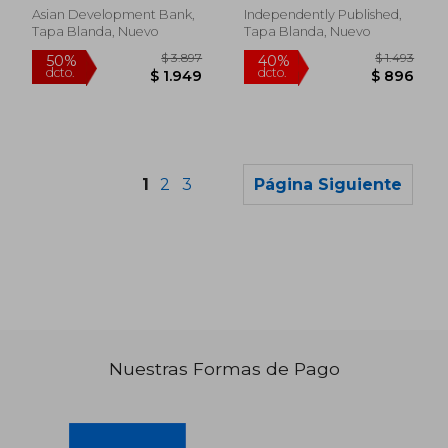
Jason
Inglés)
Asian Development Bank,
Independently Published,
Tapa Blanda, Nuevo
Tapa Blanda, Nuevo
1
2
3
Página Siguiente
Nuestras Formas de Pago
$ 1.537
$ 2.6
40%
40%
dcto.
dcto.
$ 922
$ 1.5