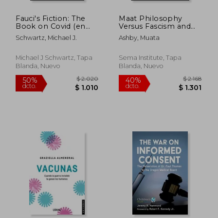
Fauci's Fiction: The
Maat Philosophy
Book on Covid (en
Versus Fascism and
Inglés)
the Police State Vol. 2
Schwartz, Michael J.
Ashby, Muata
(en Inglés)
Michael J Schwartz, Tapa
Sema Institute, Tapa
Blanda, Nuevo
Blanda, Nuevo
$ 3.369
$ 7.1
40%
50%
dcto.
dcto.
$ 2.022
$ 3.5