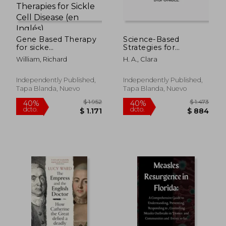
Gene Based Therapy
Science-Based
for sicke
Strategies for
cell(CASGEVY AND
Fulfillment,
William, Richard
H. A., Clara
LYFGNIA):
Wellbeing and Vitality
$ 2.374
$ 1.
40%
40%
Transformative Gene-
at Every Age.: Living
dcto.
dcto.
$ 1.424
$ 1.1
Based Therapies for
Your Best Life (en
Independently Published,
Independently Published,
Sickle Cell Disease (en
Inglés)
Tapa Blanda, Nuevo
Tapa Blanda, Nuevo
Inglés)