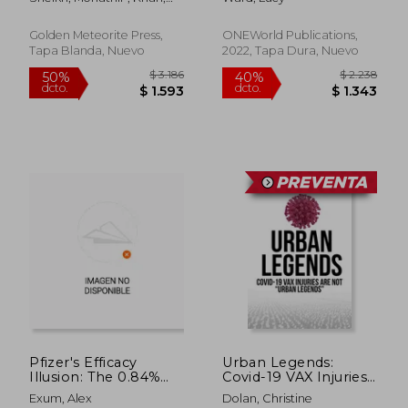
Defied a Deadly Virus
Fariha ; Kazmierczak,
(en Inglés)
Angela
Golden Meteorite Press,
ONEWorld Publications,
Tapa Blanda, Nuevo
2022, Tapa Dura, Nuevo
$ 1.920
$ 1.
40%
50%
dcto.
dcto.
$ 1.152
$ 8
Pfizer's Efficacy
Urban Legends:
Illusion: The 0.84%
Covid-19 VAX Injuries
Truth (en Inglés)
Are Not Urban
Exum, Alex
Dolan, Christine
Legends (en Inglés)