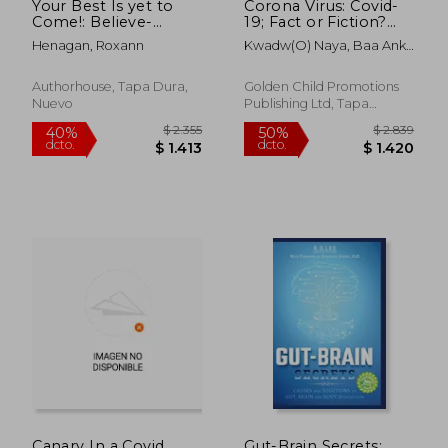
Your Best Is yet to
Corona Virus: Covid-
$ 2.102
$ 2.4
40%
40%
Come!: Believe-
19; Fact or Fiction?
dcto.
dcto.
$ 1.261
$ 1.4
Educate-Stand-Tall
You decide (en Inglés)
Henagan, Roxann
Kwadw(o) Naya, Baa Ankh
Information on the
Em Re A'Lyun
Covid-19 Vaccination,
Inhalation, or Pill (en
Authorhouse, Tapa Dura,
Golden Child Promotions
Inglés)
Nuevo
Publishing Ltd, Tapa
Blanda, Nuevo
Canary In a Covid
Gut-Brain Secrets: