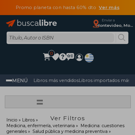
Promo planeta con hasta 60% dto
Ver más
Enviar a
Montevideo, Montevideo
0
MENÚ
Libros más vendidos
Libros importados más v
=
Ver Filtros
Inicio
Libros
Medicina, enfermería, veterinaria
Medicina: cuestiones
generales
Salud pública y medicina preventiva