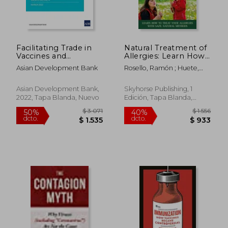
$ 1.934
$ 2.3
50%
50%
dcto.
dcto.
$ 967
$ 1.1
Facilitating Trade in
Natural Treatment of
Vaccines and
Allergies: Learn How
Essential Medical
to Treat Your
Asian Development Bank
Rosello, Ramón ; Huete,
Supplies: Guidance
Allergies with Safe,
Anna
Note (en Inglés)
Natural Methods (en
Inglés)
Asian Development Bank,
Skyhorse Publishing, 1
2022, Tapa Blanda, Nuevo
Edición, Tapa Blanda,
Nuevo