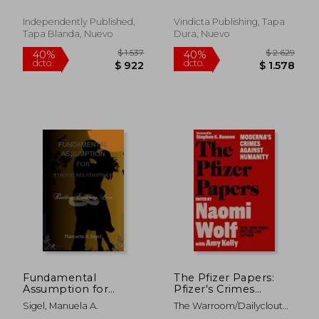
Independently Published,
Vindicta Publishing, Tapa
Tapa Blanda, Nuevo
Dura, Nuevo
$ 1.401
$ 2.6
40%
50%
dcto.
dcto.
$ 841
$ 1.3
Fundamental
The Pfizer Papers:
Assumption for
Pfizer's Crimes
Strong Relationship:
Against Humanity (en
Sigel, Manuela A.
The Warroom/Dailyclout
Building Enduring
Inglés)
Pfizer Documents ; Wolf,