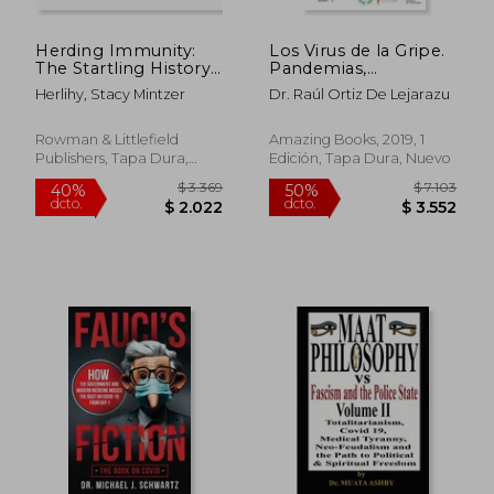
Herding Immunity:
Los Virus de la Gripe.
The Startling History
Pandemias,
of Life Before and
Epidemias y Vacunas
Herlihy, Stacy Mintzer
Dr. Raúl Ortiz De Lejarazu
After Vaccines (en
(Virología)
Inglés)
Rowman & Littlefield
Amazing Books, 2019, 1
Publishers, Tapa Dura,
Edición, Tapa Dura, Nuevo
Nuevo
$ 2.374
$ 1.9
40%
40%
dcto.
dcto.
$ 1.424
$ 1.1