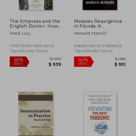
The Empress and the
Measles Resurgence
English Doctor: How
in Florida: A
Catherine the Great
Comprehensive
Ward, Lucy
Hensard, Maria D.
Defied a Deadly Virus
Guide to
(en Inglés)
Understanding,
Preventing,
ONEWorld Publications,
Independently Published,
Responding to,
Tapa Blanda, Nuevo
Tapa Blanda, Nuevo
$ 1.952
$ 1.
40%
40%
Controlling Measles
dcto.
dcto.
$ 1.171
$ 8
Outbreaks in Homes
and Communit (en
Inglés)