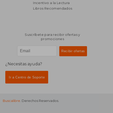
Incentivo a la Lectura
$ 3.897
$ 1.4
50%
40%
dcto.
dcto.
$ 1.949
$ 8
Libros Recomendados
Suscríbete para recibir ofertas y
promociones
¿Necesitas ayuda?
Ir a Centro de Soporte
Buscalibre
. Derechos Reservados.