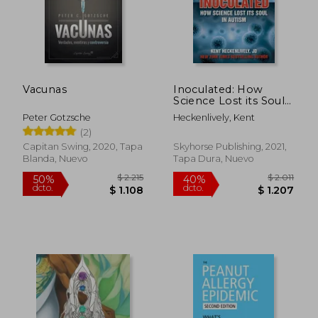
Vacunas
Inoculated: How
Science Lost its Soul
in Autism (Children’S
Peter Gotzsche
Heckenlively, Kent
Health Defense) (en
(2)
Inglés)
Capitan Swing, 2020, Tapa
Skyhorse Publishing, 2021,
Blanda, Nuevo
Tapa Dura, Nuevo
$ 2.215
$ 2.
50%
40%
dcto.
dcto.
$ 1.108
$ 1.2