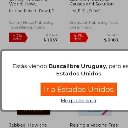
World: How
Causes and Solutions
Propaganda and
to Gut, Brain and
Malone, Robert ; Dowd, Ed
Lee, R. D. ; Seneff,
Censorship Changed
Body Dysfunction (en
$ 1.318
$ 1.
; Fareed, George
Stephanie
50%
40%
Our (My) World (en
Inglés)
dcto.
dcto.
$ 659
$ 1.1
Inglés)
Canary House Publishing,
Enquicken Publishing, Tapa
Tapa Blanda, Nuevo
Dura, Nuevo
Estás viendo
Buscalibre Uruguay
, pero e
Estados Unidos
Ir a Estados Unidos
Me quedo aquí
Jabbed: How the
Raising a Vaccine Free