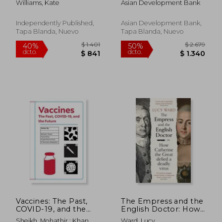
Williams, Kate
Asian Development Bank
loss: the ultimate
Recovery Plan 2021-
guide and top secret
2023 (en Inglés)
on how to use it,
Independently Published,
Asian Development Bank,
possible risks and
Tapa Blanda, Nuevo
Tapa Blanda, Nuevo
who it is meant fo (en
Inglés)
$ 1.599
$ 3.8
40%
40%
dcto.
dcto.
$ 959
$ 2.3
Vaccines: The Past,
The Empress and the
COVID-19, and the
English Doctor: How
Future (en Inglés)
Catherine the Great
Sheikh, Mohathir ; Khan,
Ward, Lucy