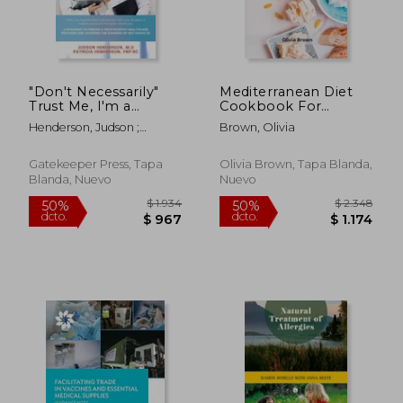
$ 3.823
$ 2.3
50%
50%
dcto.
dcto.
$ 1.912
$ 1.1
"Don't Necessarily"
Mediterranean Diet
Trust Me, I'm a
Cookbook For
Doctor: A Roadmap
Beginners: The
Henderson, Judson ;
Brown, Olivia
to finding a
Complete Guide
Henderson, Patricia
trustworthy health
Quick & Easy Recipes
care provider and
to build healthy
Gatekeeper Press, Tapa
Olivia Brown, Tapa Blanda,
avoiding the dangers
habits (en Inglés)
Blanda, Nuevo
Nuevo
of not doing so (en
Inglés)