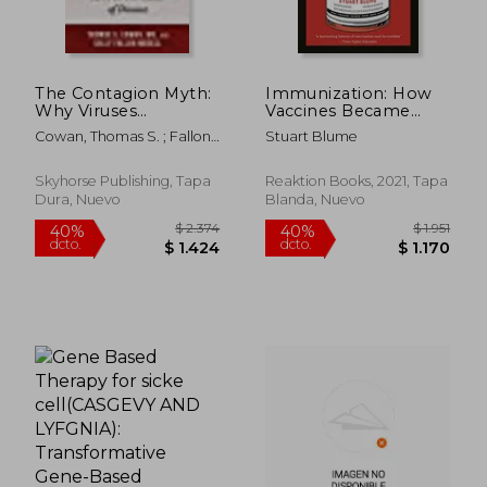
The Contagion Myth:
Immunization: How
$ 3.071
$ 1.
50%
40%
Why Viruses
Vaccines Became
dcto.
dcto.
$ 1.535
$ 9
(Including
Controversial (en
Cowan, Thomas S. ; Fallon
Stuart Blume
"Coronavirus") are not
Inglés)
Morell, Sally
the Cause of Disease
Hardcover (en Inglés)
Skyhorse Publishing, Tapa
Reaktion Books, 2021, Tapa
Dura, Nuevo
Blanda, Nuevo