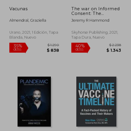
Vacunas
The war on Informed
Consent: The
Persecution of dr.
Almendral, Graziella
Jeremy R Hammond
Paul Thomas by the
Oregon Medical
Board (Children'S
Urano, 2021, 1 Edición, Tapa
Skyhorse Publishing, 2021,
Health Defense) (en
Blanda, Nuevo
Tapa Dura, Nuevo
Inglés)
$ 2.020
$ 2.
50%
40%
dcto.
dcto.
$ 1.010
$ 1.3