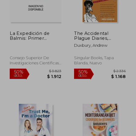
La Expedición de
The Accidental
Balmis: Primer
Plague Diaries,
Modelo de Lucha
Volume III: Omicron
Duxbury, Andrew
Global Contra las
to "Is it Gone?" (en
Pandemias
Inglés)
Consejo Superior De
Singular Books, Tapa
Investigaciones Cientificas,
Blanda, Nuevo
2021, 1 Edición, Tapa Dura,
Nuevo