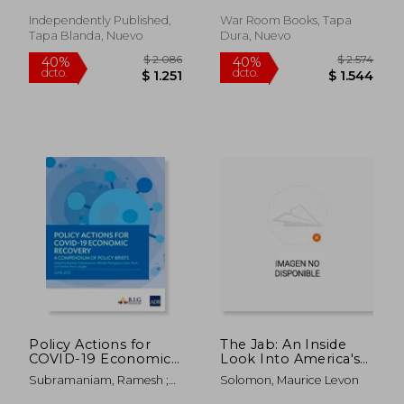
Love (en Inglés)
Naomi ; Kelly, Amy
Independently Published,
War Room Books, Tapa
Tapa Blanda, Nuevo
Dura, Nuevo
$ 3.186
$ 2.2
50%
40%
dcto.
dcto.
$ 1.593
$ 1.3
Policy Actions for
The Jab: An Inside
COVID-19 Economic
Look Into America's
Recovery: A
Medical Controversy
Subramaniam, Ramesh ;
Solomon, Maurice Levon
Compendium of
(en Inglés)
Perdiguero, Alfredo ; Rush,
Policy Briefs (en