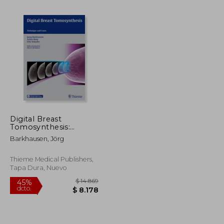
Digital Breast
Tomosynthesis:
$ 12.860
$ 16.385
50%
Technique and Cases
dcto.
Barkhausen, Jörg
$ 6.430
$ 8.192
(en Inglés)
Thieme Medical Publishers,
Tapa Dura, Nuevo