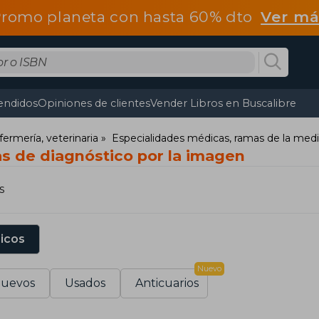
romo planeta con hasta 60% dto
Ver má
endidos
Opiniones de clientes
Vender Libros en Buscalibre
fermería, veterinaria
Especialidades médicas, ramas de la medi
as de diagnóstico por la imagen
s
sicos
Nuevo
uevos
Usados
Anticuarios