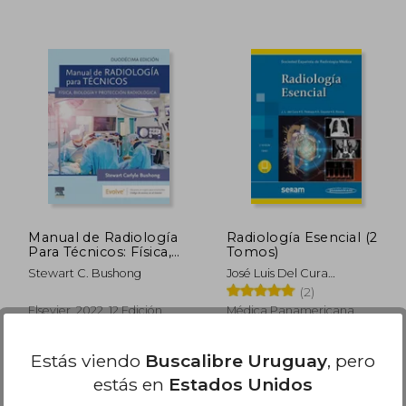
$ 5.351
$ 12.359
45%
40%
dcto.
dcto.
2.943
$ 6.797
Manual de Radiología
Radiología Esencial (2
Para Técnicos: Física,
Tomos)
Biología y Protección
Stewart C. Bushong
José Luis Del Cura
Radiológica
Rodríguez; Ángel Gayete
(2)
Cara; Àlex Rovira Cañellas;
Elsevier, 2022, 12 Edición,
Médica Panamericana,
Salvador Pedraza Gutiérrez
Tapa Blanda, Nuevo
2019, 2ª Edición, Tapa
Blanda, Nuevo
Estás viendo
Buscalibre Uruguay
, pero
estás en
Estados Unidos