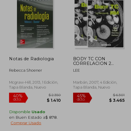
Notas de Radiologia
BODY TC CON
CORRELACION 2
TOMOS RM PREMIUM
Rebecca Shoener
LEE
Mcgraw-Hill, 2013, 1 Edición,
Marbán, 2007, 4 Edición,
Tapa Blanda, Nuevo
Tapa Blanda, Nuevo
Disponible
Usado
en Buen Estado a
$ 878
.
Comprar Usado