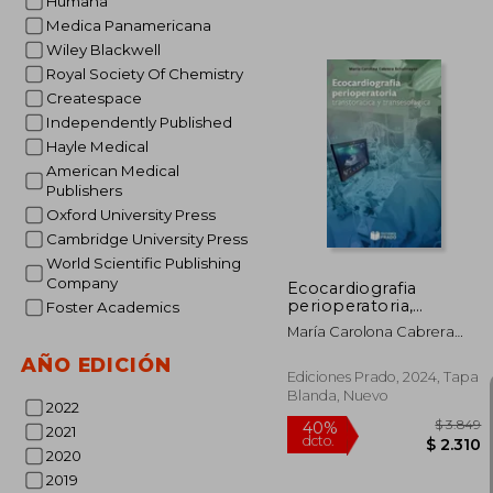
Humana
Medica Panamericana
Wiley Blackwell
Royal Society Of Chemistry
Createspace
Independently Published
Hayle Medical
45%
dcto.
American Medical
$ 
Publishers
Oxford University Press
Cambridge University Press
World Scientific Publishing
Company
Ecocardiografia
perioperatoria,
Foster Academics
transtoracica y
María Carolona Cabrera
transesofagica
Schulmeyer
AÑO EDICIÓN
Ediciones Prado, 2024, Tapa
Blanda, Nuevo
2022
2021
2020
2019