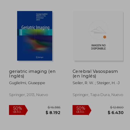
$ 3.194
$ 2.443
40%
50%
dcto.
dcto.
1.917
$ 1.466
geriatric imaging (en
Cerebral Vasospasm
Inglés)
(en Inglés)
Guglielmi, Giuseppe
Seiler, R. W. ; Steiger, H. -J
Springer, 2013, Nuevo
Springer, Tapa Dura, Nuevo