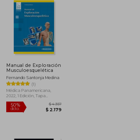
Manual de Exploración
Musculoesquelética
Fernando Santonja Medina
(1)
Médica Panamericana,
2022, 1 Edición, Tapa
Blanda, Nuevo
$ 4.165
$ 4.357
50%
dcto.
$ 2.083
$ 2.179