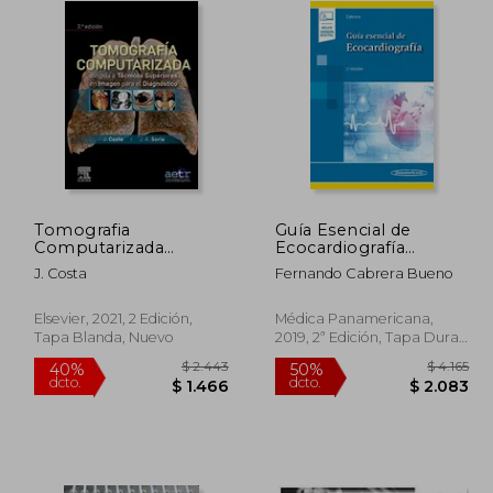
Tomografia
Guía Esencial de
Computarizada
Ecocardiografía
Dirigida a Tecnicos
(Incluye Versión
J. Costa
Fernando Cabrera Bueno
Superiores en Imagen
Digital)
Para el Diagnostico (2ª
Ed. )
Elsevier, 2021, 2 Edición,
Médica Panamericana,
Tapa Blanda, Nuevo
2019, 2ª Edición, Tapa Dura,
Nuevo
 4.229
$ 2.443
40%
50%
dcto.
dcto.
2.538
$ 1.466