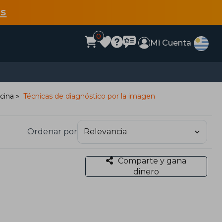
s
0
Mi Cuenta
cina
Técnicas de diagnóstico por la imagen
Ordenar por
Comparte y gana
dinero