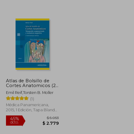
$ 6.301
$ 6.094
45%
dcto.
$ 3.465
$ 3.352
Atlas de Bolsillo de
Cortes Anatomicos (2)
4º Edicion
Emil Reif,Torsten B. Moller
(1)
Médica Panamericana,
2015, 1 Edición, Tapa Blanda,
Nuevo