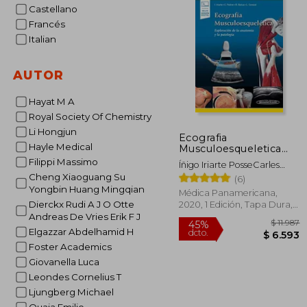
Castellano
Francés
Italian
AUTOR
Hayat M A
Royal Society Of Chemistry
Li Hongjun
Ecografia
Hayle Medical
Musculoesqueletica
(Incluye Version
Filippi Massimo
Íñigo Iriarte PosseCarles
Digital) Exploracion de
Pedret CarballidoRamon
Cheng Xiaoguang Su
(6)
la Anatomia y la
Balius MatasLuis Cerezal
Yongbin Huang Mingqian
Patologia
Médica Panamericana,
Pesquera
Dierckx Rudi A J O Otte
2020, 1 Edición, Tapa Dura,
Nuevo
Andreas De Vries Erik F J
Elgazzar Abdelhamid H
Foster Academics
Giovanella Luca
Leondes Cornelius T
Ljungberg Michael