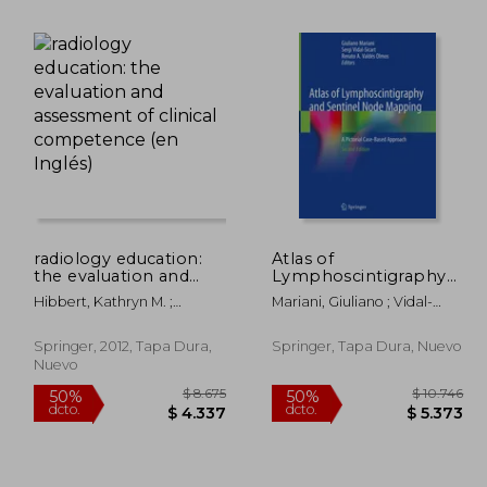
radiology education:
Atlas of
the evaluation and
Lymphoscintigraphy
10.041
$ 16.385
50%
50%
assessment of clinical
and Sentinel Node
dcto.
dcto.
Hibbert, Kathryn M. ;
Mariani, Giuliano ; Vidal-
5.020
$ 8.192
competence (en
Mapping: A Pictorial
Chhem, Rethy K. ; Van
Sicart, Sergi ; Valdés Olmos,
Inglés)
Case-Based Approach
Deven, Teresa
Renato A.
(en Inglés)
Springer, 2012, Tapa Dura,
Springer, Tapa Dura, Nuevo
Nuevo