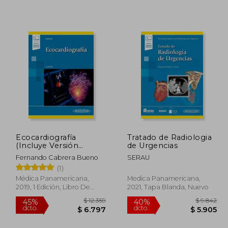
 11.987
$ 2.350
40%
45%
dcto.
dcto.
6.593
$ 1.410
Ecocardiografía
Tratado de Radiologia
(Incluye Versión
de Urgencias
Digital)
Fernando Cabrera Bueno
SERAU
(1)
Médica Panamericana,
Medica Panamericana,
2019, 1 Edición, Libro De
2021, Tapa Blanda, Nuevo
Cartón, Nuevo