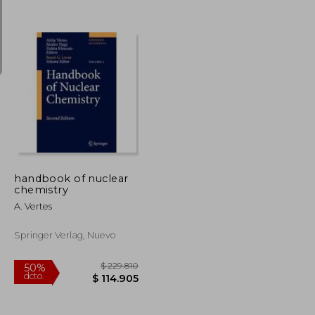
$ 28.405
$ 8.109
40%
dcto.
$ 15.623
$ 4.865
handbook of nuclear
chemistry
A. Vertes
Springer Verlag, Nuevo