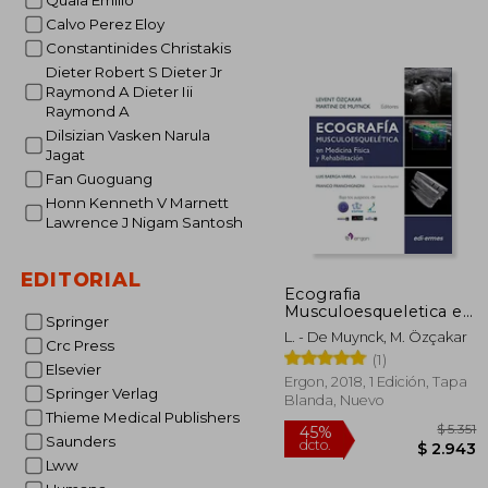
Quaia Emilio
$
45%
Calvo Perez Eloy
dcto.
$ 
Constantinides Christakis
Dieter Robert S Dieter Jr
Raymond A Dieter Iii
Raymond A
Dilsizian Vasken Narula
Jagat
Fan Guoguang
Honn Kenneth V Marnett
Lawrence J Nigam Santosh
EDITORIAL
Ecografia
Musculoesqueletica en
Springer
Medicina Fisica y
L. - De Muynck, M. Özçakar
Rehabilitacion
Crc Press
(1)
Elsevier
Ergon, 2018, 1 Edición, Tapa
Springer Verlag
Blanda, Nuevo
Thieme Medical Publishers
Saunders
Lww