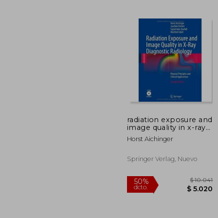
40%
dcto.
$ 
radiation exposure and
image quality in x-ray
diagnostic radiology
Horst Aichinger
(en Inglés)
Springer Verlag, Nuevo