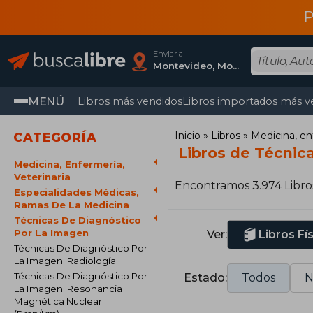
P
Enviar a
Montevideo, Montevideo
MENÚ
Libros más vendidos
Libros importados más v
Inicio
Libros
Medicina, en
CATEGORÍA
Libros de Técnic
Medicina, Enfermería,
Veterinaria
Encontramos 3.974 Libro
Especialidades Médicas,
Ramas De La Medicina
Técnicas De Diagnóstico
Por La Imagen
Ver:
Libros Fí
Técnicas De Diagnóstico Por
La Imagen: Radiología
Técnicas De Diagnóstico Por
Estado:
Todos
N
La Imagen: Resonancia
Magnética Nuclear