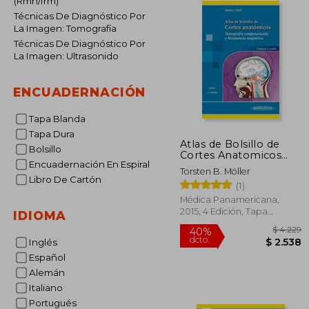
(Rmn/Irm)
Técnicas De Diagnóstico Por
La Imagen: Tomografía
Técnicas De Diagnóstico Por
La Imagen: Ultrasonido
ENCUADERNACIÓN
Tapa Blanda
Tapa Dura
Atlas de Bolsillo de
Bolsillo
Cortes Anatomicos
Encuadernación En Espiral
Tomo 1 (4ª ed)
Torsten B. Möller
Tomografia
Libro De Cartón
(1)
Computarizada y
Resonancia Magnetica:
Médica Panamericana,
Cabeza y Cuello
2015, 4 Edición, Tapa
IDIOMA
Blanda, Nuevo
Inglés
Español
Alemán
Italiano
$
40%
dcto.
$ 
Portugués