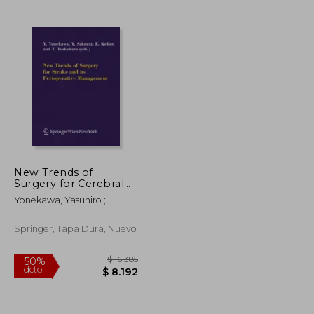
$ 5.556
$ 229.810
50%
dcto.
$ 2.781
$ 114.905
New Trends of
Surgery for Cerebral
Stroke and Its
Yonekawa, Yasuhiro ;
Perioperative
Sakurai, Yoshiharu ; Keller,
Management (en
Emanuela
Inglés)
Springer, Tapa Dura, Nuevo