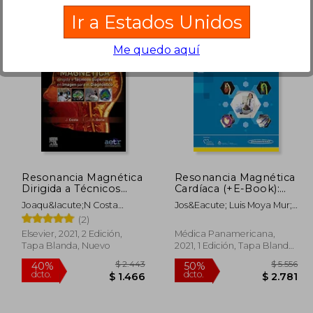
Ir a Estados Unidos
Me quedo aquí
 3.849
$ 5.255
40%
45%
dcto.
dcto.
2.310
$ 3.153
Resonancia Magnética
Resonancia Magnética
Dirigida a Técnicos
Cardíaca (+E-Book):
Superiores en Imagen
Guía Para la Toma de
Joaqu&Iacute;N Costa
Jos&Eacute; Luis Moya Mur;
Para el Diagnóstico
Decisiones Clínicas.
Subias; Juan Alfonso Soria
Gabriela Guzm&Aacute;N
(2)
Jerez
Mart&Iacute;Nez
Elsevier, 2021, 2 Edición,
Médica Panamericana,
Tapa Blanda, Nuevo
2021, 1 Edición, Tapa Blanda,
Nuevo