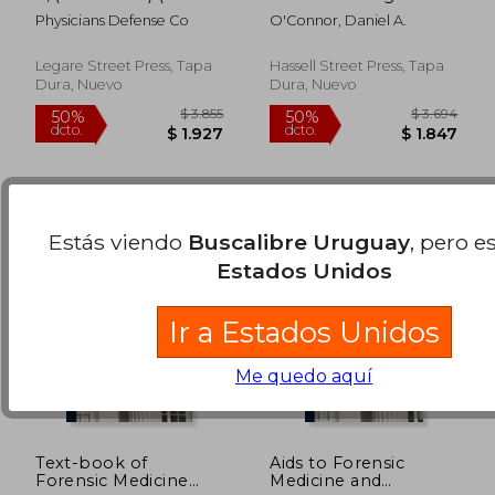
Inglés)
and Culture
Physicians Defense Co
O'Connor, Daniel A.
According to
$ 8.364
$ 11.
50%
50%
Christopher Dawson:
dcto.
dcto.
$ 4.182
$ 5.9
(a Synthesis of
Legare Street Press, Tapa
Hassell Street Press, Tapa
Christopher Dawson
Dura, Nuevo
Dura, Nuevo
's Writings) (en Inglés)
Estás viendo
Buscalibre Uruguay
, pero e
Estados Unidos
Ir a Estados Unidos
Me quedo aquí
Text-book of
Aids to Forensic
Forensic Medicine
Medicine and