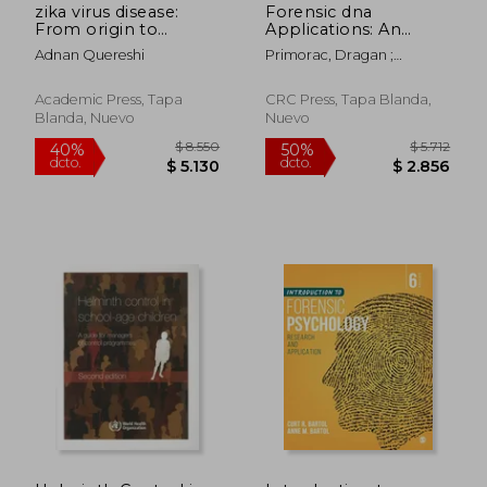
zika virus disease:
Forensic dna
From origin to
Applications: An
outbreak
Interdisciplinary
Adnan Quereshi
Primorac, Dragan ;
Perspective (en
Schanfield, Moses
Inglés)
Academic Press, Tapa
CRC Press, Tapa Blanda,
Blanda, Nuevo
Nuevo
$ 6.911
$ 12.
40%
40%
dcto.
dcto.
$ 4.147
$ 7.6