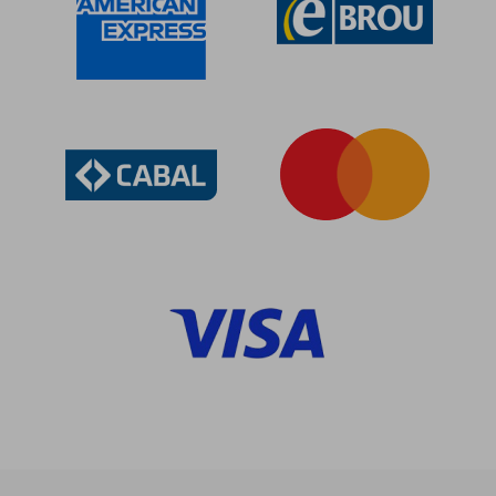
$ 8.732
$ 16.6
50%
40%
dcto.
dcto.
$ 4.366
$ 10.0