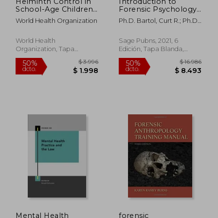
Helminth Control in
Introduction to
School-Age Children:
Forensic Psychology:
A Guide for Managers
Research and
World Health Organization
Ph.D. Bartol, Curt R.; Ph.D.
of Control
Application (en
Bartol, Anne M.
Programmes (en
Inglés)
Inglés)
World Health
Sage Pubns, 2021, 6
Organization, Tapa
Edición, Tapa Blanda,
Blanda, Nuevo
Nuevo
$ 8.550
$ 5.
40%
50%
dcto.
dcto.
$ 5.130
$ 2.8
Mental Health
forensic