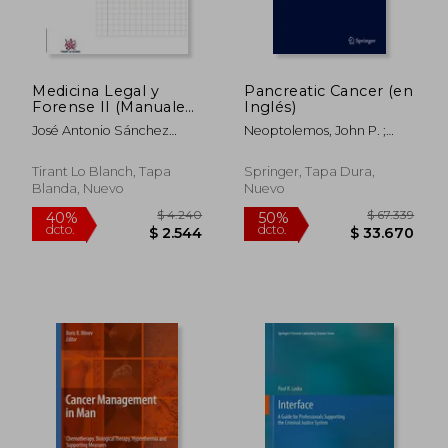
Medicina Legal y
Pancreatic Cancer (en
Forense II (Manuales
Inglés)
de Criminalística y
José Antonio Sánchez
Neoptolemos, John P. ;
Sociología de la
Sánchez
Urrutia, Raul ; Abbruzzese,
Delincuencia)
James L.
Tirant Lo Blanch, Tapa
Springer, Tapa Dura,
Blanda, Nuevo
Nuevo
$ 4.240
$ 67.3
40%
50%