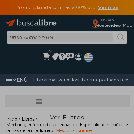
Promo planeta con hasta 60% dto
Ver más
Enviar a
Montevideo, Montevideo
0
MENÚ
Libros más vendidos
Libros importados más v
=
Ver Filtros
Inicio
Libros
Medicina, enfermería, veterinaria
Especialidades médicas,
ramas de la medicina
Medicina forense