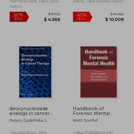
(en Inglés)
Humana Press, Tapa Dura,
Xlibris, Tapa Blanda, Nuevo
Nuevo
$ 4.200
$ 16.4
50%
50%
dcto.
dcto.
$ 2.100
$ 8.2
deoxynucleoside
Handbook of
analogs in cancer
Forensic Mental
therapy (en Inglés)
Health (en Inglés)
Peters, Godefridus J.
Keith Soothill
Humana Press, 2010,
Willan Publishing (Uk),