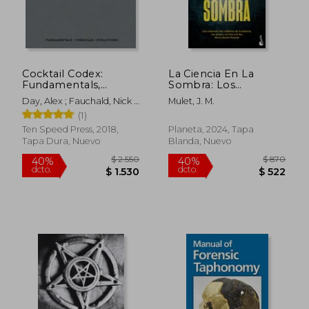
Cocktail Codex:
La Ciencia En La
Fundamentals,
Sombra: Los
Formulas, Evolutions
Crímenes Más
Day, Alex ; Fauchald, Nick ;
Mulet, J. M.
[a Cocktail Recipe
Célebres de la
Kaplan, David
(1)
Book] (en Inglés)
Historia, Las Series Y
El Cine, a la Luz de la
Ten Speed Press, 2018,
Planeta, 2024, Tapa
Ciencia Forense /
Tapa Dura, Nuevo
Blanda, Nuevo
Science in the
Shadows
$ 2.550
$ 8
40%
40%
dcto.
dcto.
$ 1.530
$ 5