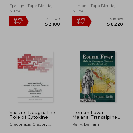
Springer, Tapa Blanda,
Humana, Tapa Blanda,
Nuevo
Nuevo
$ 18.360
$ 17.2
50%
50%
dcto.
dcto.
$ 9.180
$ 8.6
Vaccine Design: The
Roman Fever:
Role of Cytokine
Malaria, Transalpine
Networks (en Inglés)
Travelers and the
Gregoriadis, Gregory ;
Reilly, Benjamin
Eternal City (en
McCormack, Brenda ;
Inglés)