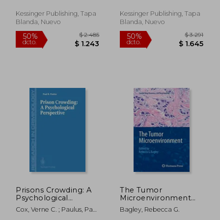
J. C. Lette
Verletzungen Im
Allgemeinen (1854)
Kessinger Publishing, Tapa
Kessinger Publishing, Tapa
(en Alemán)
Blanda, Nuevo
Blanda, Nuevo
$ 3.452
$ 18.3
50%
50%
dcto.
dcto.
$ 1.726
$ 9.1
Prisons Crowding: A
The Tumor
Psychological
Microenvironment
Perspective (en
(en Inglés)
Cox, Verne C. ; Paulus, Paul
Bagley, Rebecca G.
Inglés)
; McCain, Garvin