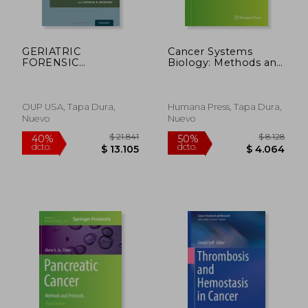
$ 16.385
$ 7.5
50%
50%
dcto.
dcto.
$ 8.192
$ 3.7
GERIATRIC
Cancer Systems
FORENSIC
Biology: Methods and
PSYCHIATRY:
Protocols (Methods
Principles and
in Molecular Biology)
Practice
OUP USA, Tapa Dura,
Humana Press, Tapa Dura,
Nuevo
Nuevo