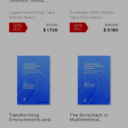
Stevenson, Thomas ;
Volume 2 (en Inglés)
and Treatment (en
Taylor, Alfred Swaine
Inglés)
Legare Street Press, Tapa
Routledge, 2019, 1 Edición,
Blanda, Nuevo
Tapa Dura, Nuevo
$ 3.855
$ 3.6
50%
50%
dcto.
dcto.
$ 1.927
$ 1.8
Transforming
The Rorschach in
Environments and
Multimethod
Rehabilitation: A
Forensic Assessment: