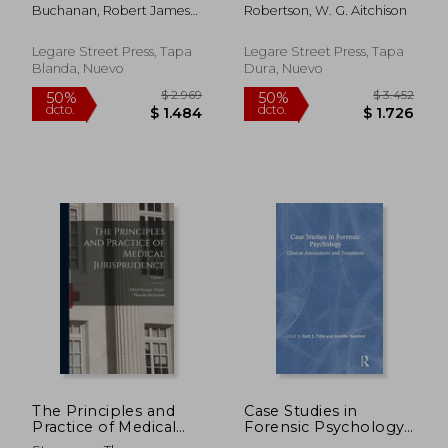
and Toxicology (en
Toxicology (en Inglés)
Buchanan, Robert James
Robertson, W. G. Aitchison
Inglés)
McLean
Legare Street Press, Tapa
Legare Street Press, Tapa
Blanda, Nuevo
Dura, Nuevo
$ 13.218
$ 1.
40%
50%
dcto.
dcto.
$ 7.931
$ 8
The Principles and
Case Studies in
Practice of Medical
Forensic Psychology:
Jurisprudence;
Clinical Assessment