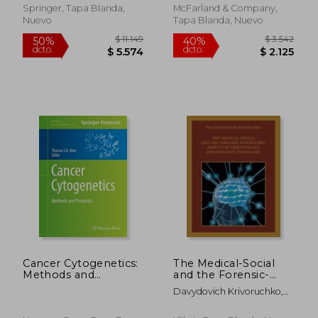
Allison, Anthony C.
Springer, Tapa Blanda,
McFarland & Company,
Nuevo
Tapa Blanda, Nuevo
$ 2.485
$ 3.
50%
50%
dcto.
dcto.
$ 1.243
$ 1.6
Cancer Cytogenetics:
The Medical-Social
Methods and
and the Forensic-
Protocols (Methods
Psychiatric Aspects of
Davydovich Krivoruchko,
in Molecular Biology)
Gerontology and
Yuri
Geriatric Psychiatry