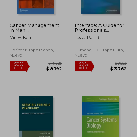
dcto.
dcto.
$ 2.544
$ 33.6
Cancer Management
Interface: A Guide for
in Man:
Professionals
Chemotherapy,
Supporting the
Minev, Boris
Laska, Paul R.
Biological Therapy,
Criminal Justice
Hyperthermia and
System (en Inglés)
Supporting Measures
Springer, Tapa Blanda,
Humana, 2011, Tapa Dura,
(en Inglés)
Nuevo
Nuevo