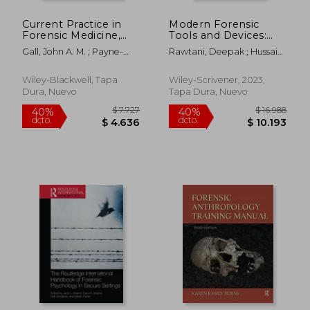
Current Practice in
Modern Forensic
Forensic Medicine,
Tools and Devices:
Volume 2 (en Inglés)
Trends in Criminal
Gall, John A. M. ; Payne-
Rawtani, Deepak ; Hussain,
Investigation (en
James, Jason
Chaudhery Mustansar
Inglés)
Wiley-Blackwell, Tapa
Wiley-Scrivener, 2023,
Dura, Nuevo
Tapa Dura, Nuevo
$ 9.450
$ 6.0
50%
50%
dcto.
dcto.
$ 4.725
$ 3.0