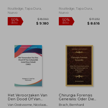
Guide for
Conceptual
Practitioners in
Foundations and
Forensic Settings and
Practical Applications
Routledge, Tapa Dura,
Routledge, Tapa Dura,
Criminal Justice
Nuevo
Nuevo
(Issues in Forensic
Psychology)
$ 2.969
$ 3.4
50%
50%
dcto.
dcto.
$ 1.484
$ 1.7
Het Veroorzaken Van
Chirurgia Forensis
Den Dood Of Van
Generalis: Oder Die
Lichamelijk Letsel
Forensische Lehre
Van Oostvoorne, Nicolaas
Brach, Bernhard
Door Schuld (1882)
Von Den