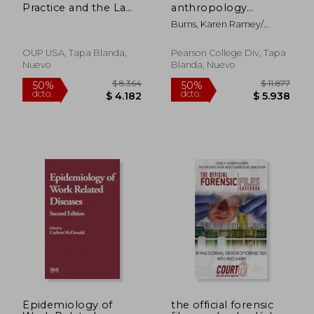
Practice and the Law
anthropology
(Primer On)
training manual
Burns, Karen Ramey/
Wallington, Joanna (ilt)
OUP USA, Tapa Blanda,
Pearson College Div, Tapa
Nuevo
Blanda, Nuevo
Epidemiology of
the official forensic
$ 3.996
$ 16.9
50%
50%