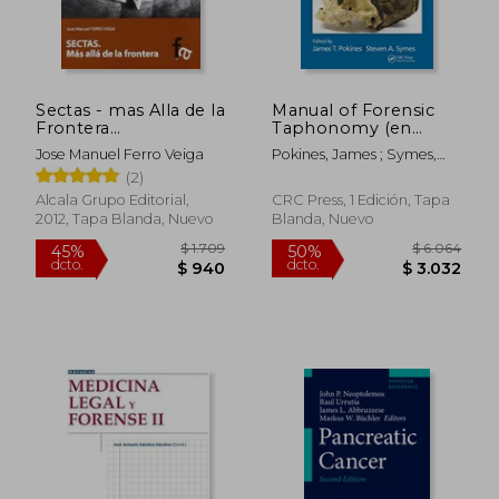
Sectas - mas Alla de la
Manual of Forensic
Frontera
Taphonomy (en
(Criminologia (F.
Inglés)
Jose Manuel Ferro Veiga
Pokines, James ; Symes,
Alcala))
Steven A.
(2)
Alcala Grupo Editorial,
CRC Press, 1 Edición, Tapa
2012, Tapa Blanda, Nuevo
Blanda, Nuevo
$ 1.709
$ 6.0
45%
50%
dcto.
dcto.
$ 940
$ 3.0