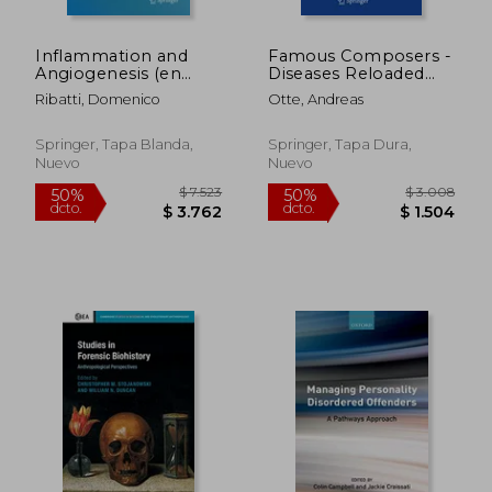
Inflammation and
Famous Composers -
Angiogenesis (en
Diseases Reloaded
Inglés)
(en Inglés)
Ribatti, Domenico
Otte, Andreas
Springer, Tapa Blanda,
Springer, Tapa Dura,
Nuevo
Nuevo
$ 8.732
$ 12.
50%
50%
dcto.
dcto.
$ 4.366
$ 6.4