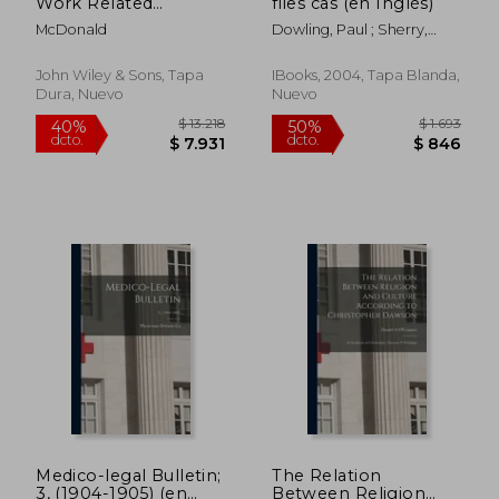
Work Related
files cas (en Inglés)
dcto.
dcto.
$ 1.998
$ 8.4
Diseases 2e
McDonald
Dowling, Paul ; Sherry,
Vince
John Wiley & Sons, Tapa
IBooks, 2004, Tapa Blanda,
Dura, Nuevo
Nuevo
Medico-legal Bulletin;
The Relation
3, (1904-1905) (en
Between Religion