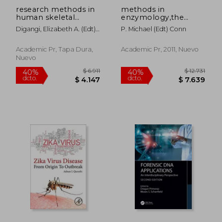
research methods in
methods in
human skeletal
enzymology,the
biology
unfolded protein
Digangi, Elizabeth A. (edt)/
P. Michael (edt) Conn
response and cellular
Moore, Megan K. (edt)
stress
Academic Pr, Tapa Dura,
Academic Pr, 2011, Nuevo
Nuevo
$ 4.352
$ 23.4
50%
50%
dcto.
dcto.
$ 2.176
$ 11.7