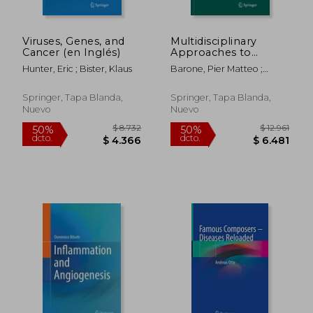
Viruses, Genes, and
Multidisciplinary
Cancer (en Inglés)
Approaches to
Forensic
Hunter, Eric ; Bister, Klaus
Barone, Pier Matteo ;
Archaeology: Topics
$ 8.128
$ 9.3
50%
50%
Groen, W. J. Mike
Discussed During the
dcto.
dcto.
$ 4.064
$ 4.6
European Meetings
Springer, Tapa Blanda,
Springer, Tapa Blanda,
on Forensic
Nuevo
Nuevo
Archaeology (Emfa)
(en Inglés)