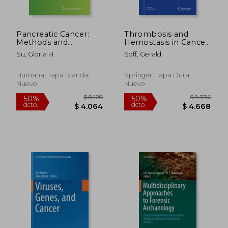
Pancreatic Cancer:
Thrombosis and
$ 21.841
$ 8.
40%
50%
Methods and
Hemostasis in Cancer
dcto.
dcto.
$ 13.105
$ 4.0
Protocols (en Inglés)
(en Inglés)
Su, Gloria H.
Soff, Gerald
Humana, Tapa Blanda,
Springer, Tapa Dura,
Nuevo
Nuevo