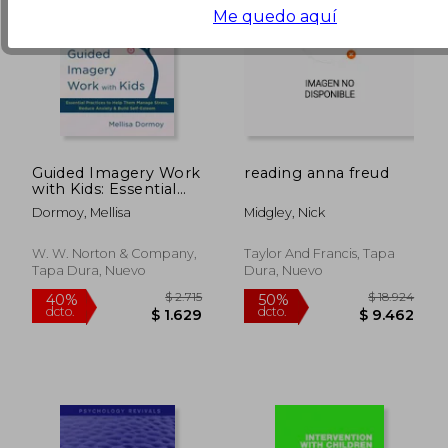
Me quedo aquí
Guided Imagery Work
reading anna freud
with Kids: Essential
Practices to Help
Dormoy, Mellisa
Midgley, Nick
Them Manage Stress,
Reduce Anxiety &
Build Self-Esteem (en
W. W. Norton & Company,
Taylor And Francis, Tapa
Inglés)
Tapa Dura, Nuevo
Dura, Nuevo
$ 10.747
$ 2.6
50%
40%
dcto.
dcto.
$ 5.373
$ 1.6