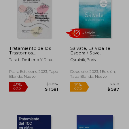
Tratamiento de los
Sálvate, La Vida Te
Trastornos
Espera / Save
Alimentarios en
Yourself, Life Awaits
Tara L. Deliberto Y Dina
Cyrulnik, Boris
Adolescentes
You
Hirsch
$ 1.675
$ 3.7
Psara Edicioens, 2023, Tapa
Debolsillo, 2023, 1 Edición,
50%
50%
dcto.
dcto.
$ 837
$ 1.8
Blanda, Nuevo
Tapa Blanda, Nuevo