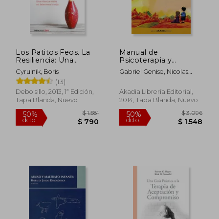
Los Patitos Feos. La
Manual de
Resiliencia: Una
Psicoterapia y
Infancia Infeliz No
Psicopatología de
Cyrulnik, Boris
Gabriel Genise, Nicolas
Determina La Vida /
Niños y Adolescentes
Genise, Lia Crocamo
$ 860
$ 4.
(13)
15%
45%
Ug Ly Ducklings
dcto.
dcto.
$ 731
$ 2.3
Debolsillo, 2013, 1ª Edición,
Akadia Librería Editorial,
Tapa Blanda, Nuevo
2014, Tapa Blanda, Nuevo