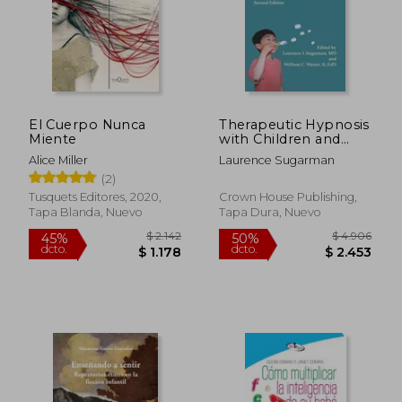
$ 1.945
$ 1.
50%
40%
dcto.
dcto.
$ 973
$ 1.1
El Cuerpo Nunca
Therapeutic Hypnosis
Miente
with Children and
Adolescents, Second
Alice Miller
Laurence Sugarman
Edition
(2)
Tusquets Editores, 2020,
Crown House Publishing,
Tapa Blanda, Nuevo
Tapa Dura, Nuevo