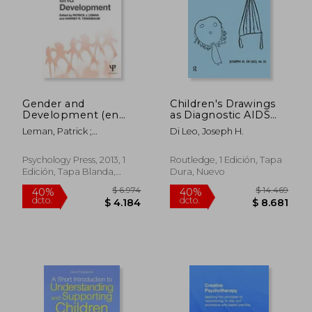
Gender and
Children's Drawings
Development (en
as Diagnostic AIDS
Inglés)
(en Inglés)
Leman, Patrick ;
Di Leo, Joseph H.
Tenenbaum, Harriet
Psychology Press, 2013, 1
Routledge, 1 Edición, Tapa
Edición, Tapa Blanda,
Dura, Nuevo
Nuevo
$ 7.080
$ 5.2
50%
50%
dcto.
dcto.
$ 3.540
$ 2.6