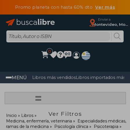
Promo planeta con hasta 60% dto
Ver más
Enviar a
Montevideo, Montevideo
0
MENÚ
Libros más vendidos
Libros importados más v
=
Ver Filtros
Inicio
Libros
Medicina, enfermería, veterinaria
Especialidades médicas,
ramas de la medicina
Psicología clínica
Psicoterapia