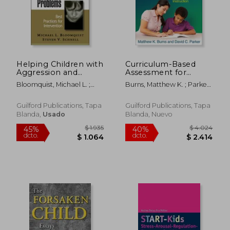
$ 6.974
$ 14.4
40%
40%
dcto.
dcto.
$ 4.184
$ 8.6
Helping Children with
Curriculum-Based
Aggression and
Assessment for
Conduct Problems:
Instructional Design:
Bloomquist, Michael L. ;
Burns, Matthew K. ; Parker,
Best Practices for
Using Data to
Schnell, Steven V.
David C. ; Tucker, James A.
Intervention (en
Individualize
Inglés)
Instruction (en
Guilford Publications, Tapa
Guilford Publications, Tapa
Inglés)
Blanda,
Usado
Blanda, Nuevo