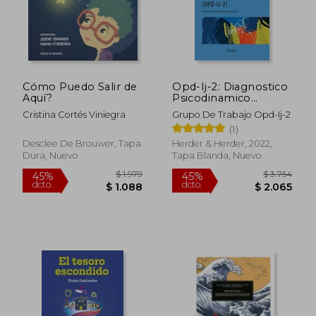
$ 1.102
$ 2
40%
15%
dcto.
dcto.
$ 661
$ 2
Cómo Puedo Salir de
Opd-Ij-2: Diagnostico
Aquí?
Psicodinamico
Operacionalizado
Cristina Cortés Viniegra
Grupo De Trabajo Opd-Ij-2
Para La Edad
(1)
Infantojuvenil
Desclee De Brouwer, Tapa
Herder & Herder, 2022,
Dura, Nuevo
Tapa Blanda, Nuevo