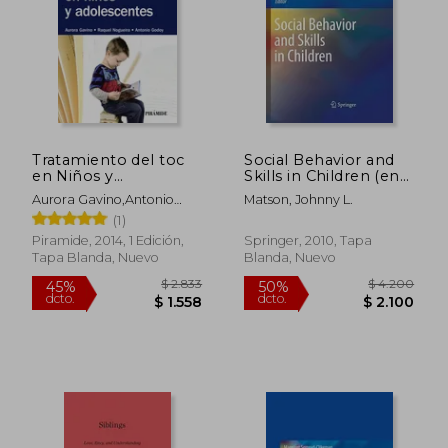
Tratamiento del toc
Social Behavior and
en Niños y
Skills in Children (en
Rápido
Adolescentes
Inglés)
Aurora Gavino,Antonio
Matson, Johnny L.
Godoy,Raquel Nogueira
(1)
Arjona
Piramide, 2014, 1 Edición,
Springer, 2010, Tapa
Tapa Blanda, Nuevo
Blanda, Nuevo
$ 2.874
$ 6
45%
15%
dcto.
dcto.
$ 1.581
$ 5