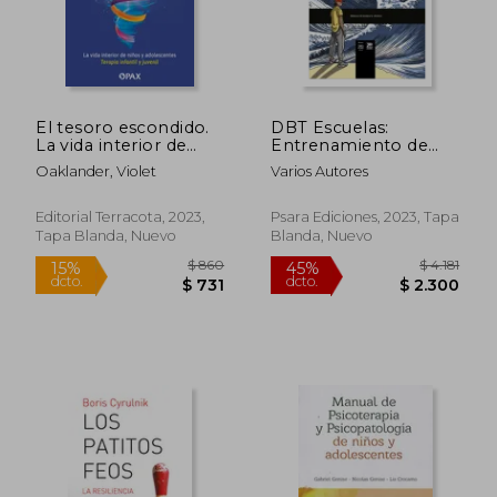
El tesoro escondido.
DBT Escuelas:
$ 1.979
$ 3.7
45%
45%
La vida interior de
Entrenamiento de
dcto.
dcto.
$ 1.088
$ 2.0
niños y adolescentes.
habilidades en
Oaklander, Violet
Varios Autores
Terapia infantil y
resolución de
juvenil
problemas
emocionales para
Editorial Terracota, 2023,
Psara Ediciones, 2023, Tapa
adolescentes
Tapa Blanda, Nuevo
Blanda, Nuevo