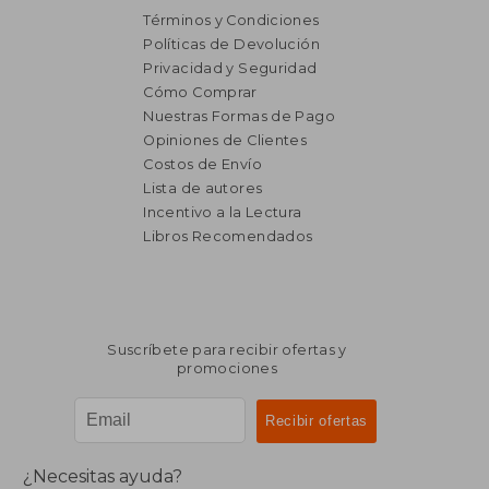
Términos y Condiciones
Políticas de Devolución
Privacidad y Seguridad
Cómo Comprar
Nuestras Formas de Pago
Opiniones de Clientes
Costos de Envío
Lista de autores
Incentivo a la Lectura
$ 4.937
$ 4.7
Libros Recomendados
50%
45%
dcto.
dcto.
$ 2.469
$ 2.5
Suscríbete para recibir ofertas y
promociones
¿Necesitas ayuda?