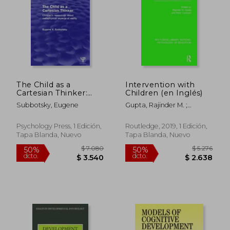
The Child as a
Intervention with
Cartesian Thinker:
Children (en Inglés)
Children's Reasonings
Subbotsky, Eugene
Gupta, Rajinder M. ;
about Metaphysical
Coxhead, Peter
Aspects of Reality (en
Inglés)
Psychology Press, 1 Edición,
Routledge, 2019, 1 Edición,
Tapa Blanda, Nuevo
Tapa Blanda, Nuevo
$ 6.855
$ 5.2
50%
40%
dcto.
dcto.
$ 3.427
$ 3.1