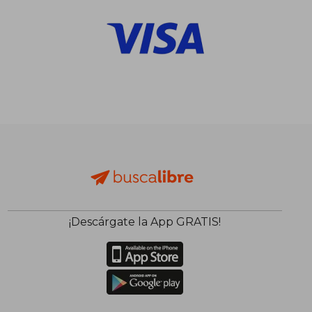
$ 1.935
$ 4.0
45%
40%
dcto.
dcto.
$ 1.064
$ 2.4
¡Descárgate la App GRATIS!