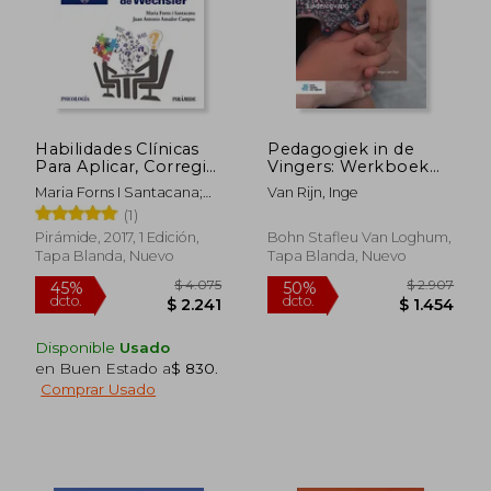
$ 4.730
$ 7.4
40%
50%
dcto.
dcto.
$ 2.838
$ 3.7
Habilidades Clínicas
Pedagogiek in de
Para Aplicar, Corregir
Vingers: Werkboek
e Interpretar las
Pedagogische
Maria Forns I Santacana;
Van Rijn, Inge
Escalas de
Begeleiding in de
Juan Antonio Amador
(1)
Inteligencia de
Kinderopvang
Campos
Wechsler
Pirámide, 2017, 1 Edición,
Bohn Stafleu Van Loghum,
Tapa Blanda, Nuevo
Tapa Blanda, Nuevo
Disponible
Usado
en Buen Estado a
$ 830
.
Comprar Usado