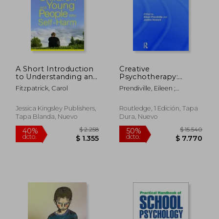
A Short Introduction
Creative
to Understanding and
Psychotherapy:
Supporting Children
Applying the
Fitzpatrick, Carol
Prendiville, Eileen ;
and Young People
Principles of
Howard, Justine
Who Self-Harm (en
Neurobiology to Play
Inglés)
and Expressive Arts-
Jessica Kingsley Publishers,
Routledge, 1 Edición, Tapa
Based Practice (en
Tapa Blanda, Nuevo
Dura, Nuevo
Inglés)