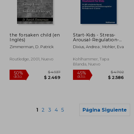
$ 2.258
$ 15.5
40%
50%
dcto.
dcto.
$ 1.355
$ 7.7
the forsaken child (en
Start-Kids - Stress-
Inglés)
Arousal-Regulation-
Treatment for Kids:
Zimmerman, D. Patrick
Dixius, Andrea ; Mohler, Eva
Ein Dbt-Orientiertes
Manual Zur
Stressresilienz Und
Routledge, 2001, Nuevo
Kohlhammer, Tapa
Emotionsregulation
Blanda, Nuevo
Fur Kinder Von 6-12
(en Alemán)
1
2
3
4
5
Página Siguiente