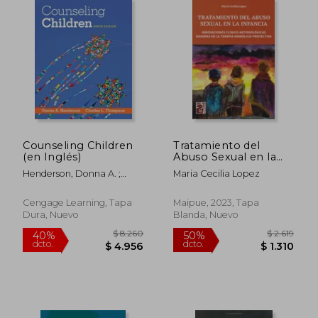
$ 11.174
$ 2.3
40%
50%
dcto.
dcto.
$ 6.704
$ 1.1
Counseling Children
Tratamiento del
(en Inglés)
Abuso Sexual en la
Infancia
Henderson, Donna A. ;
Maria Cecilia Lopez
Thompson, Charles L.
Cengage Learning, Tapa
Maipue, 2023, Tapa
Dura, Nuevo
Blanda, Nuevo