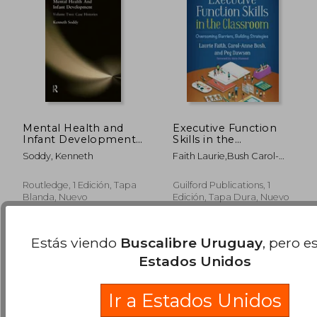
Mental Health and
Executive Function
Infant Development:
Skills in the
Volume Two: Case
Classroom:
Soddy, Kenneth
Faith Laurie,Bush Carol-
Histories (en Inglés)
Overcoming Barriers,
Anne,Dawson Peg
Building Strategies
$ 6.922
$ 7.3
40%
40%
(The Guilford Practical
Routledge, 1 Edición, Tapa
Guilford Publications, 1
dcto.
dcto.
$ 4.153
$ 4.4
Intervention in the
Blanda, Nuevo
Edición, Tapa Dura, Nuevo
Schools Series) (en
Inglés)
Estás viendo
Buscalibre Uruguay
, pero e
Estados Unidos
Ir a Estados Unidos