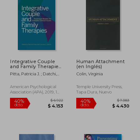
$ 4.075
$ 2.9
45%
50%
dcto.
dcto.
$ 2.241
$ 1.4
Integrative Couple
Human Attachment
and Family Therapies:
(en Inglés)
Treatment Models for
Pitta, Patricia J. ; Datchi,
Colin, Virginia
Complex Clinical
Corinne C.
Issues (en Inglés)
American Psychological
Temple University Press,
Association (APA), 2019, 1
Tapa Dura, Nuevo
Edición, Tapa Dura, Nuevo