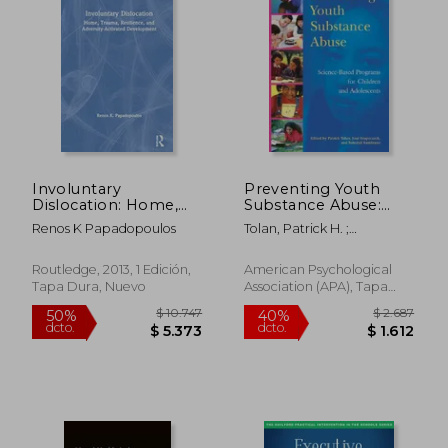
Involuntary
Preventing Youth
Dislocation: Home,
Substance Abuse:
$ 8.260
$ 2.
40%
50%
Trauma, Resilience
Science-Based
Renos K Papadopoulos
Tolan, Patrick H. ;
dcto.
dcto.
$ 4.956
$ 1.3
and Adversity-
Programs for
Szapocznik, José ;
Activated
Children and
Sambrano, Soledad
Development (en
Adolescents (en
Routledge, 2013, 1 Edición,
American Psychological
Inglés)
Inglés)
Tapa Dura, Nuevo
Association (APA), Tapa
Dura, Nuevo