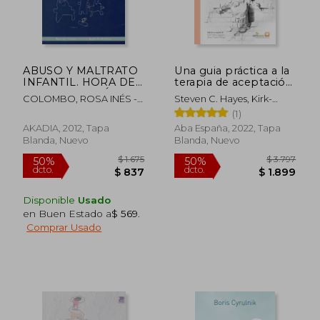
ABUSO Y MALTRATO
Una guia práctica a la
INFANTIL. HORA DE
terapia de aceptación
JUEGO DIAGNÓSTICA
y compromiso
COLOMBO, ROSA INÉS -
Steven C. Hayes, Kirk-
BEIGBEDER DE AGOSTA,
Strosahl/Luis Valero
(1)
CAROLINA
Aguayo/Javier Virues
AKADIA, 2012, Tapa
Aba España, 2022, Tapa
Ortega
Blanda, Nuevo
Blanda, Nuevo
$ 1.581
$ 3.0
50%
50%
dcto.
dcto.
$ 790
$ 1.5
Disponible
Usado
en Buen Estado a
$ 569
.
Comprar Usado