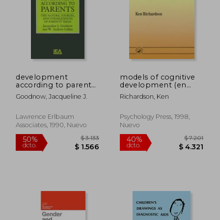
development
models of cognitive
according to parents:
development (en
the nature, sources,
Inglés)
Goodnow, Jacqueline J.
Richardson, Ken
and consequences of
parents' ideas (en
Inglés)
Lawrence Erlbaum
Psychology Press, 1998,
Associates, 1990, Nuevo
Nuevo
$ 2.715
$ 18.9
40%
50%
dcto.
dcto.
$ 1.629
$ 9.4