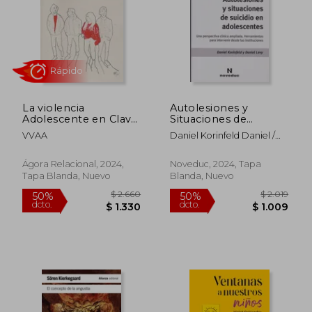
La violencia
Autolesiones y
Adolescente en Clave
Situaciones de
Relacional
Suicidio en
VVAA
Daniel Korinfeld Daniel /
Adolescentes
Rápido
Levy
Ágora Relacional, 2024,
Noveduc, 2024, Tapa
Tapa Blanda, Nuevo
Blanda, Nuevo
$ 2.660
$ 2.0
50%
50%
dcto.
dcto.
$ 1.330
$ 1.0