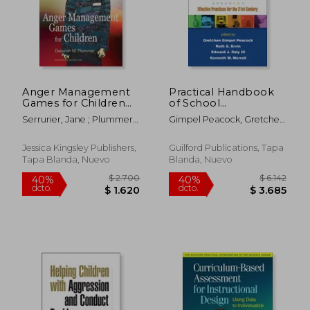
$ 3.133
$ 7.2
50%
40%
dcto.
dcto.
$ 1.566
$ 4.3
Anger Management
Practical Handbook
Games for Children
of School
(en Inglés)
Psychology: Effective
Serrurier, Jane ; Plummer,
Gimpel Peacock, Gretchen
Practices for the 21st
Deborah
; Ervin, Ruth A. ; Daly,
Century (en Inglés)
Edward J.
Jessica Kingsley Publishers,
Guilford Publications, Tapa
Tapa Blanda, Nuevo
Blanda, Nuevo