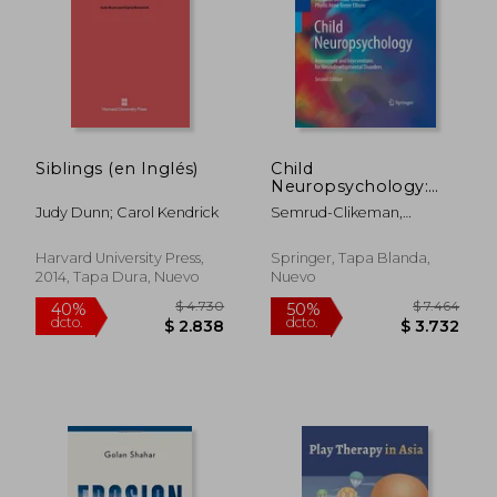
Siblings (en Inglés)
Child
Neuropsychology:
Assessment and
Judy Dunn; Carol Kendrick
Semrud-Clikeman,
Interventions for
Margaret ; Teeter Ellison,
Neurodevelopmental
Phyllis Anne
Disorders, 2nd Edition
Harvard University Press,
Springer, Tapa Blanda,
(en Inglés)
2014, Tapa Dura, Nuevo
Nuevo
$ 2.833
$ 4.2
45%
50%
dcto.
dcto.
$ 1.558
$ 2.1