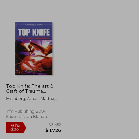
Top Knife: The art &
Craft of Trauma
Surgery: The art and
Hirshberg, Asher ; Mattox,
Craft of Trauma
Kenneth L. ; Allen, Mary K.
Surgery (en Inglés)
Tfm Publishing, 2004, 1
Edición, Tapa Blanda,
Nuevo