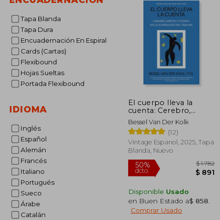
Tapa Blanda
Tapa Dura
Encuadernación En Espiral
Cards (Cartas)
Flexibound
Hojas Sueltas
Portada Flexibound
El cuerpo lleva la
IDIOMA
cuenta: Cerebro,
mente y cuerpo en la
Bessel Van Der Kolk
superación del trauma
Inglés
(12)
Español
Vintage Espanol, 2025, Tapa
Alemán
Blanda, Nuevo
Francés
Italiano
Portugués
Disponible
Usado
Sueco
en Buen Estado a
$ 858
.
Árabe
50%
Comprar Usado
dcto.
Catalán