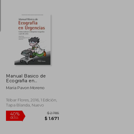
$ 805
$ 10.178
50%
dcto.
$ 684
$ 5.089
Manual Basico de
Ecografia en
Urgencias. Como
Maria Pavon Moreno
Realizar e Interpretar
Ecografias a pie de
Cama
Tébar Flores, 2016, 1 Edición,
Tapa Blanda, Nuevo