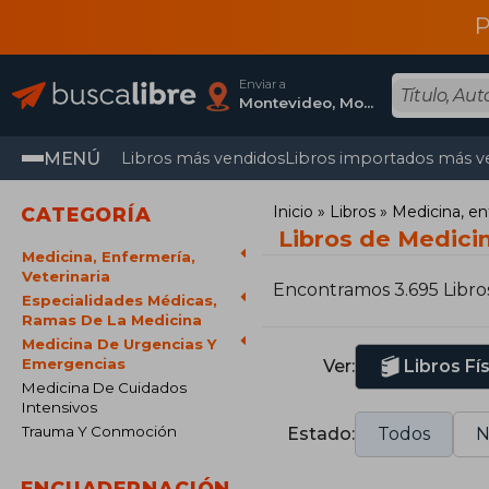
P
Enviar a
Montevideo, Montevideo
MENÚ
Libros más vendidos
Libros importados más v
Inicio
Libros
Medicina, en
CATEGORÍA
Libros de Medici
Medicina, Enfermería,
Veterinaria
Encontramos 3.695 Libro
Especialidades Médicas,
Ramas De La Medicina
Medicina De Urgencias Y
Emergencias
Ver:
Libros Fí
Medicina De Cuidados
Intensivos
Trauma Y Conmoción
Estado:
Todos
N
ENCUADERNACIÓN