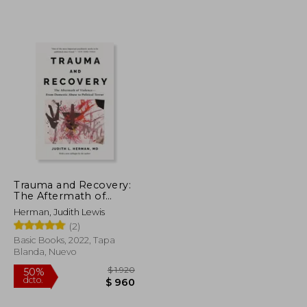
$ 1.835
$ 3.452
50%
dcto.
$ 917
$ 1.726
Trauma and Recovery:
The Aftermath of
Violence--From
Herman, Judith Lewis
Domestic Abuse to
(2)
Political Terror (en
Inglés)
Basic Books, 2022, Tapa
Blanda, Nuevo