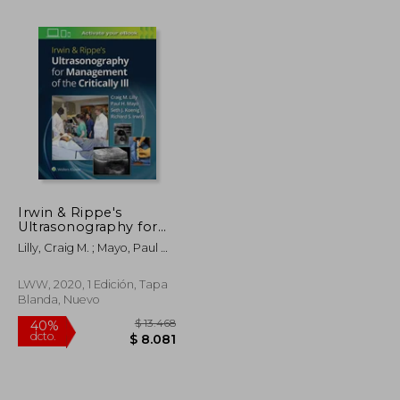
Irwin & Rippe's
Ultrasonography for
$ 12.688
$ 8.688
40%
Management of the
dcto.
Lilly, Craig M. ; Mayo, Paul H.
$ 7.613
$ 5.213
Critically Ill (en Inglés)
; Koenig, Seth J.
LWW, 2020, 1 Edición, Tapa
Blanda, Nuevo