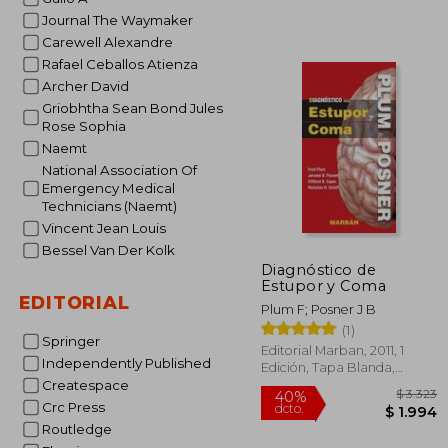
Journal The Waymaker
Carewell Alexandre
Rafael Ceballos Atienza
Archer David
$
40%
Griobhtha Sean Bond Jules
dcto.
$ 
Rose Sophia
Naemt
National Association Of
Emergency Medical
Technicians (Naemt)
Vincent Jean Louis
Bessel Van Der Kolk
Diagnóstico de
Estupor y Coma
EDITORIAL
Plum F; Posner J B
(1)
Springer
Editorial Marban, 2011, 1
Independently Published
Edición, Tapa Blanda,
Nuevo
Createspace
Crc Press
Routledge