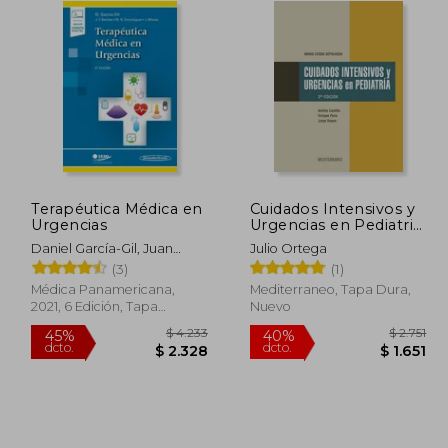
Terapéutica Médica en
Cuidados Intensivos y
Urgencias
Urgencias en Pediatria
3º Edicion
Daniel García-Gil, Juan
Julio Ortega
Francisco Benítez Macías,
(3)
(1)
María Belén Domínguez
Médica Panamericana,
Mediterraneo, Tapa Dura,
Fuentes, José Mensa Pueyo
2021, 6 Edición, Tapa
Nuevo
Blanda, Nuevo
$ 1.782
$ 4.233
45%
40%
dcto.
dcto.
$ 891
$ 2.328