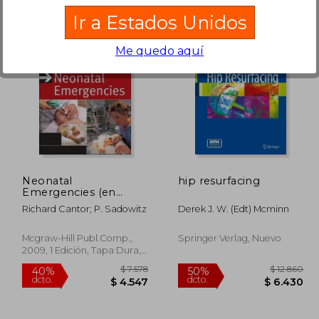
Ir a Estados Unidos
Me quedo aquí
 3.345
$ 2.149
50%
15%
dcto.
dcto.
1.673
$ 1.074
Neonatal
hip resurfacing
Emergencies (en
Inglés)
Richard Cantor; P. Sadowitz
Derek J. W. (edt) Mcminn
Mcgraw-Hill Publ.Comp.,
Springer Verlag, Nuevo
2009, 1 Edición, Tapa Dura,
Nuevo