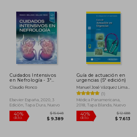
 2.025
$ 7.578
40%
50%
dcto.
dcto.
 1.215
$ 4.547
Cuidados Intensivos
Guía de actuación en
en Nefrología - 3ª
urgencias (5ª edición)
Edición
Claudio Ronco
Manuel José Vázquez Lima,
José Ramón Casal Codesido
(1)
Elsevier España, 2020, 3
Médica Panamericana,
Edición, Tapa Dura, Nuevo
2018, Tapa Blanda, Nuevo