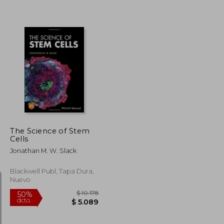
$ 3.849
$ 1.920
50%
dcto.
$ 2.310
$ 960
The Science of Stem
Cells
Jonathan M. W. Slack
Blackwell Publ, Tapa Dura,
Nuevo