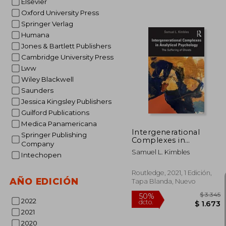
Elsevier
Oxford University Press
Springer Verlag
Humana
Jones & Bartlett Publishers
Cambridge University Press
Lww
$
40%
dcto.
$ 
Wiley Blackwell
Saunders
Jessica Kingsley Publishers
Guilford Publications
Medica Panamericana
Intergenerational
Springer Publishing
Complexes in
Company
Analytical Psychology:
Samuel L. Kimbles
Intechopen
The Suffering of
Ghosts (en Inglés)
Routledge, 2021, 1 Edición,
AÑO EDICIÓN
Tapa Blanda, Nuevo
2022
2021
2020