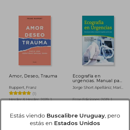
 3.323
$ 5.180
40%
40%
dcto.
dcto.
1.994
$ 3.108
Amor, Deseo, Trauma
Ecografía en
urgencias. Manual para
realizar e interpretar
Ruppert, Franz
Jorge Short Apellániz; María
ecografías a pie de
Victoria Pavón Lucero;
(1)
cama
Guido Rodríguez De Lema
Herder & Herder, 2019, 1
Ecoe Ediciones, 2019, 1
Edición, Tapa Blanda,
Edición, Tapa Blanda,
Nuevo
Nuevo
Estás viendo
Buscalibre Uruguay
, pero
estás en
Estados Unidos