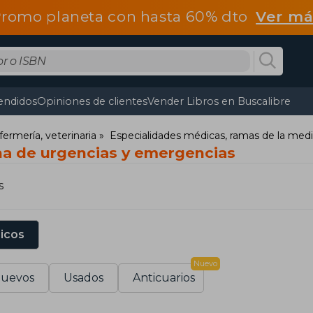
romo planeta con hasta 60% dto
Ver má
endidos
Opiniones de clientes
Vender Libros en Buscalibre
fermería, veterinaria
Especialidades médicas, ramas de la medi
na de urgencias y emergencias
s
sicos
Nuevo
uevos
Usados
Anticuarios