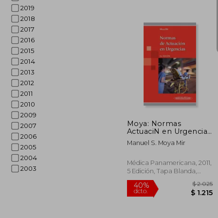
2019
2018
2017
2016
2015
2014
2013
2012
$
50%
2011
dcto.
$ 
2010
2009
Moya: Normas
2007
ActuaciN en Urgencias
2006
5a ed: Normas de
Manuel S. Moya Mir
Actuación en
2005
Urgencias
2004
Médica Panamericana, 2011,
2003
5 Edición, Tapa Blanda,
Nuevo