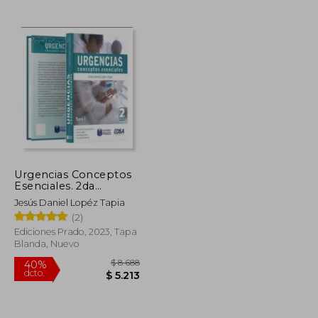
$ 12.860
$ 2.785
40%
dcto.
$ 6.430
$ 1.671
Urgencias Conceptos
Esenciales. 2da
Edición. Tomo 1 y 2
Jesús Daniel Lopéz Tapia
(2)
Ediciones Prado, 2023, Tapa
Blanda, Nuevo