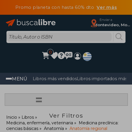
Promo planeta con hasta 60% dto
Ver más
Enviar a
Montevideo, Montevideo
0
MENÚ
Libros más vendidos
Libros importados más v
=
Ver Filtros
Inicio
Libros
Medicina, enfermería, veterinaria
Medicina preclínica:
ciencias básicas
Anatomía
Anatomía regional