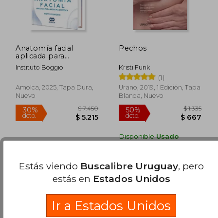
Anatomía facial
Pechos
aplicada para
Medicina Estética.
Instituto Boggio
Kristi Funk
incluye e-book y 18
(1)
videos
Amolca, 2025, Tapa Dura,
Urano, 2019, 1 Edición, Tapa
Nuevo
Blanda, Nuevo
Disponible
Usado
en Buen Estado a
$ 458
.
Comprar Usado
Estás viendo
Buscalibre Uruguay
, pero
estás en
Estados Unidos
$ 7.450
$ 1.
30%
50%
dcto.
dcto.
$ 5.215
$ 6
Ir a Estados Unidos