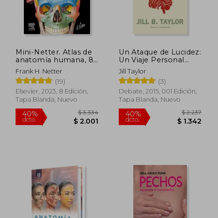
Mini-Netter. Atlas de
Un Ataque de Lucidez:
anatomía humana, 8a
Un Viaje Personal
ed
Hacia la Superación
Frank H. Netter
Jill Taylor
(Ciencia y Tecnología)
(19)
(3)
Elsevier, 2023, 8 Edición,
Debate, 2015, 001 Edición,
Tapa Blanda, Nuevo
Tapa Blanda, Nuevo
$ 3.334
$ 2.2
40%
40%
dcto.
dcto.
$ 2.001
$ 1.3