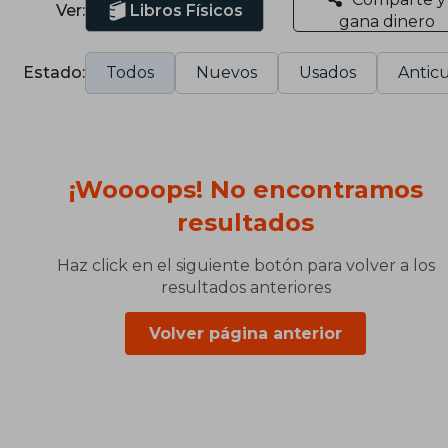
Ver:
Libros Físicos
gana dinero
Estado:
Todos
Nuevos
Usados
Anticu
¡Woooops! No encontramos
resultados
Haz click en el siguiente botón para volver a los
resultados anteriores
Volver página anterior