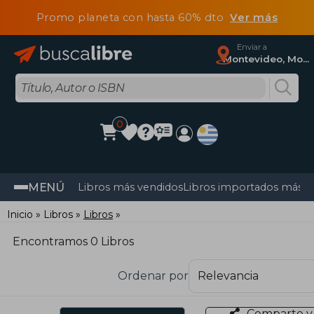
Promo planeta con hasta 60% dto
Ver más
Enviar a
Montevideo, Montevideo
0
MENÚ
Libros más vendidos
Libros importados más v
Inicio
Libros
Libros
Encontramos 0 Libros
Ordenar por
Comparte y