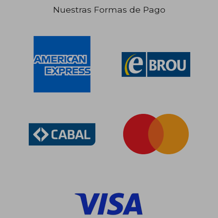
Nuestras Formas de Pago
$ 4.009
45%
dcto.
$ 2.205