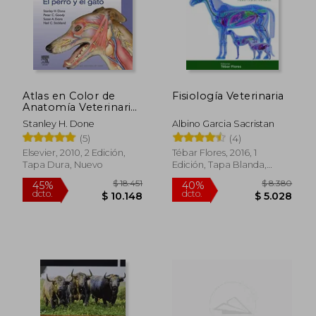
Atlas en Color de
Fisiología Veterinaria
Anatomía Veterinaria:
El Perro y el Gato
Stanley H. Done
Albino Garcia Sacristan
(5)
(4)
Elsevier, 2010, 2 Edición,
Tébar Flores, 2016, 1
Tapa Dura, Nuevo
Edición, Tapa Blanda,
Nuevo
$ 18.451
$ 8.3
45%
40%
dcto.
dcto.
$ 10.148
$ 5.0