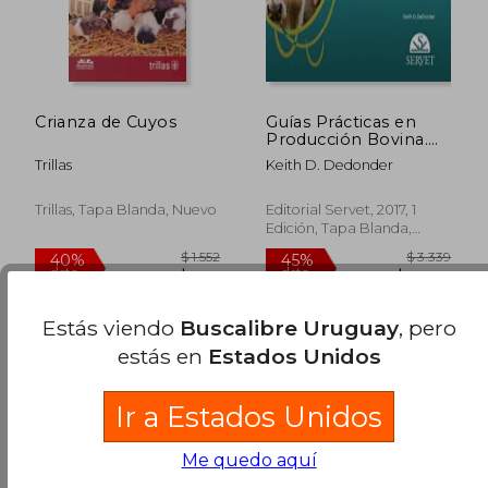
$ 5.265
$ 10.6
45%
45%
dcto.
dcto.
$ 2.896
$ 5.8
Crianza de Cuyos
Guías Prácticas en
Producción Bovina.
Síndrome
Trillas
Keith D. Dedonder
Respiratorio Bovino
Trillas, Tapa Blanda, Nuevo
Editorial Servet, 2017, 1
Edición, Tapa Blanda,
Nuevo
Estás viendo
Buscalibre Uruguay
, pero
estás en
Estados Unidos
Ir a Estados Unidos
Me quedo aquí