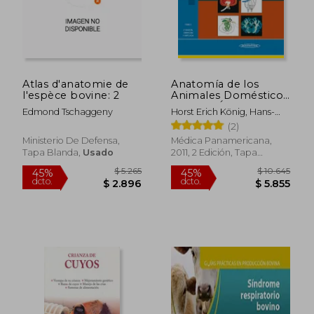
$ 1.492
$ 9
Atlas d'anatomie de
Anatomía de los
l'espèce bovine: 2
Animales Domésticos
tomo 2. Órganos,
Edmond Tschaggeny
Horst Erich König, Hans-
sistema circulatorio y
Georg Liebich
(2)
sistema nervioso
Ministerio De Defensa,
Médica Panamericana,
Tapa Blanda,
Usado
2011, 2 Edición, Tapa
Blanda, Nuevo