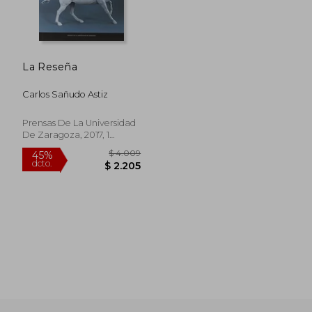
La Reseña
$ 9.228
$ 9.7
45%
40%
dcto.
dcto.
$ 5.075
$ 5.8
Carlos Sañudo Astiz
Prensas De La Universidad
De Zaragoza, 2017, 1
Edición, Tapa Blanda,
Nuevo