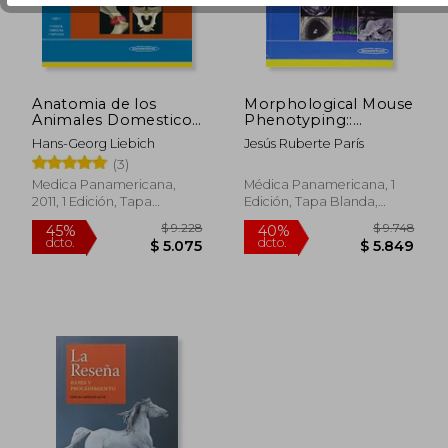
$ 1.552
$ 3.3
40%
45%
dcto.
dcto.
$ 931
$ 1.8
Anatomia de los
Morphological Mouse
Animales Domesticos
Phenotyping::
Tomo 1 Aparato Loco
Anatomy, Histology
Hans-Georg Liebich
Jesús Ruberte París
Motor (2 Edicion
and Imaging (en
(3)
Corregida y Amplia
Inglés)
Medica Panamericana,
Médica Panamericana, 1
2011, 1 Edición, Tapa
Edición, Tapa Blanda,
Blanda, Nuevo
Nuevo