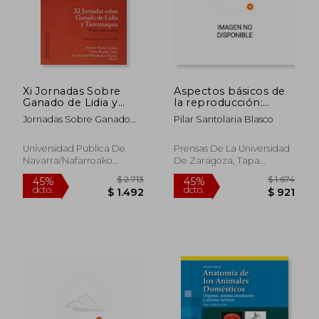
Xi Jornadas Sobre
Aspectos básicos de
Ganado de Lidia y
la reproducción:
Tauromaquia:
Mamíferos de interés
Jornadas Sobre Ganado
Pilar Santolaria Blasco
Pamplona, 21 y 22 de
zootécnico (Textos
De Lidia
Febrero de 2020
Docentes)
Universidad Publica De
Prensas De La Universidad
Navarra/Nafarroako
De Zaragoza, Tapa
Unibertsitate Pub., 2020, 1
Blanda, Nuevo
Edición, Tapa Dura, Nuevo
$ 2.713
$ 1.
45%
45%
dcto.
dcto.