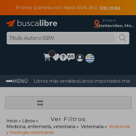
Promo planeta con hasta 60% dto
Ver más
Enviar a
Montevideo, Montevideo
0
MENÚ
Libros más vendidos
Libros importados más v
=
Ver Filtros
Inicio
Libros
Medicina, enfermería, veterinaria
Veterinaria
Anatomía
y fisiología veterinarias