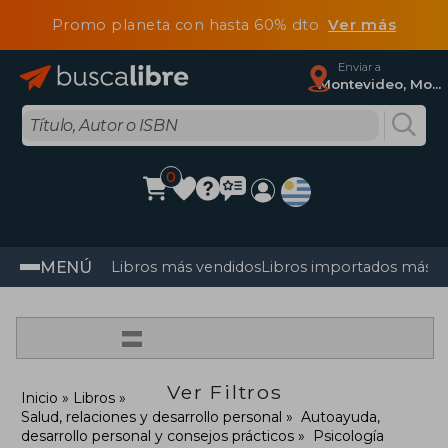
Promo planeta con hasta 60% dto
Ver más
Enviar a
Montevideo, Montevideo
0
MENÚ
Libros más vendidos
Libros importados más v
=
Ver Filtros
Inicio
Libros
Salud, relaciones y desarrollo personal
Autoayuda,
desarrollo personal y consejos prácticos
Psicología