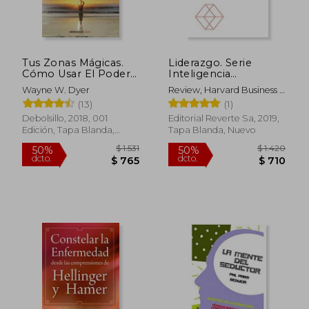
$ 990
$ 1.9
15%
50%
dcto.
dcto.
$ 842
$ 9
Tus Zonas Mágicas.
Liderazgo. Serie
Cómo Usar El Poder
Inteligencia
Milagroso de la
Emocional Hbr:
Wayne W. Dyer
Review, Harvard Business ;
Mente / Real Magic.
Leadership Presence
Trabal, Betty
(13)
(1)
Creati Ng Miracles in
Everyday Life
Debolsillo, 2018, 001
Editorial Reverte Sa, 2019,
Edición, Tapa Blanda,
Tapa Blanda, Nuevo
Nuevo
Rápido