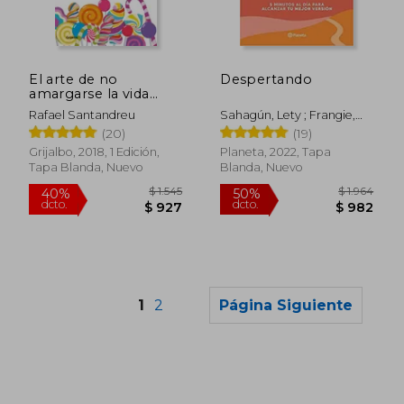
$ 2.158
$ 1.7
50%
50%
dcto.
dcto.
$ 1.079
$ 8
El arte de no
Despertando
amargarse la vida
(edición ampliada y
Rafael Santandreu
Sahagún, Lety ; Frangie,
actualizada)
Ashley
(20)
(19)
Grijalbo, 2018, 1 Edición,
Planeta, 2022, Tapa
Tapa Blanda, Nuevo
Blanda, Nuevo
1
2
Página Siguiente