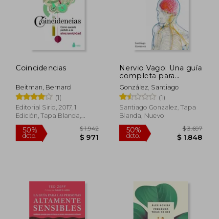
Coincidencias
Nervio Vago: Una guía
completa para
entender y superar la
Beitman, Bernard
González, Santiago
ansiedad, la
(1)
(1)
depresión, el trauma,
la inflamación, el
Editorial Sirio, 2017, 1
Santiago Gonzalez, Tapa
estrés emocional y
Edición, Tapa Blanda,
Blanda, Nuevo
Nuevo
$ 1.622
$ 1.
40%
50%
dcto.
dcto.
$ 973
$ 9