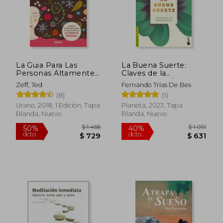
La Guia Para Las
La Buena Suerte:
Personas Altamente
Claves de la
Sensibles
Prosperidad / Good
Zeff, Ted
Fernando Trías De Bes
Luck: The Keys to
(8)
(1)
Prosperity
Urano, 2018, 1 Edición, Tapa
Planeta, 2023, Tapa
Blanda, Nuevo
Blanda, Nuevo
$ 1.942
$ 3.6
50%
50%
dcto.
dcto.
$ 971
$ 1.8