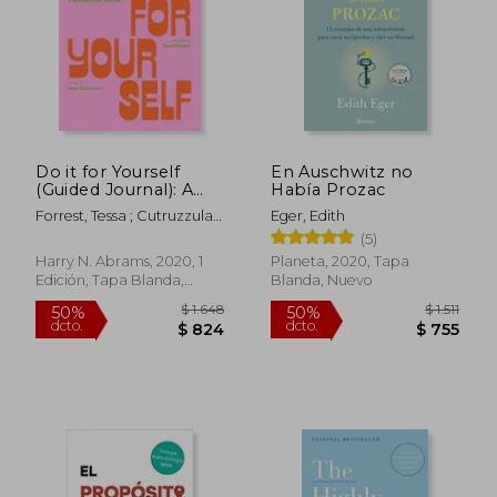
Rápido
Do it for Yourself
En Auschwitz no
(Guided Journal): A
Había Prozac
Motivational Journal
Forrest, Tessa ; Cutruzzula,
Eger, Edith
(Start Before You’Re
Kara
(5)
Ready) (en Inglés)
$ 990
$ 2.0
15%
50%
dcto.
dcto.
Harry N. Abrams, 2020, 1
Planeta, 2020, Tapa
$ 842
$ 1.0
Edición, Tapa Blanda,
Blanda, Nuevo
Nuevo