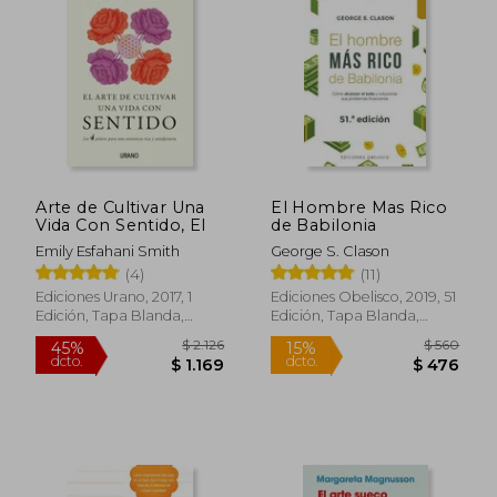
$ 2.156
$ 2.3
40%
45%
dcto.
dcto.
$ 1.293
$ 1.2
Arte de Cultivar Una
El Hombre Mas Rico
Vida Con Sentido, El
de Babilonia
Emily Esfahani Smith
George S. Clason
(4)
(11)
Ediciones Urano, 2017, 1
Ediciones Obelisco, 2019, 51
Edición, Tapa Blanda,
Edición, Tapa Blanda,
Nuevo
Nuevo