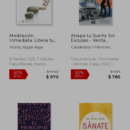
Meditación
Atrapa tu Sueño Sin
Inmediata: Libera tu
Excusas - Venta
Mente Aquí y Ahora
directa de los Autores
Vicenç Alujas Vega
Candelaria Y Herman
del libro - Libro 4 del
Zapp
viaje de la Familia
Zapp
El Serbal, 2012, 1ª Edición,
Tres Americas - Una Huella
Tapa Blanda, Nuevo
- Herman Zapp, 2022, 1
Edición, Tapa Blanda,
Nuevo
$ 1.458
$ 1.
50%
40%
dcto.
dcto.
$ 729
$ 6