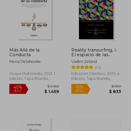
$ 2.618
$ 1.
50%
50%
dcto.
dcto.
$ 1.309
$ 9
Más Allá de la
Reality transurfing, I:
Conducta
El espacio de las
variantes
Mona Delahooke
Vadim Zeland
(13)
Anaya Multimedia, 2021, 1
Ediciones Obelisco, 2010, 4
Edición, Tapa Blanda,
Edición, Tapa Blanda,
Nuevo
Nuevo