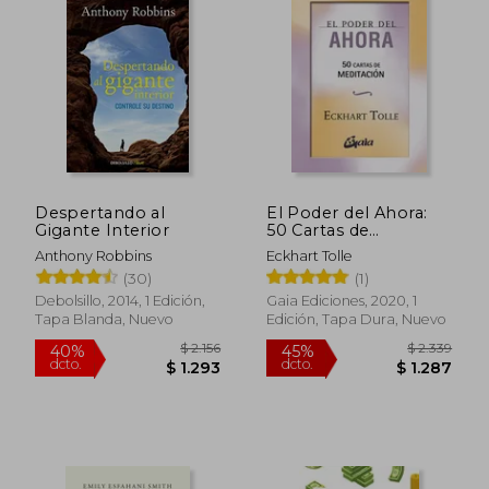
$ 2.901
$ 1.
45%
50%
dcto.
dcto.
$ 1.596
$ 9
Despertando al
El Poder del Ahora:
Gigante Interior
50 Cartas de
Meditación
Anthony Robbins
Eckhart Tolle
(30)
(1)
Debolsillo, 2014, 1 Edición,
Gaia Ediciones, 2020, 1
Tapa Blanda, Nuevo
Edición, Tapa Dura, Nuevo