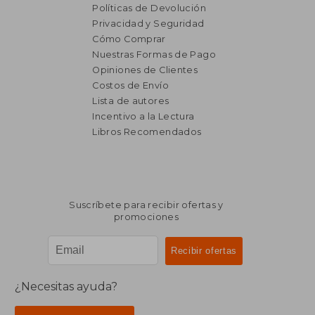
Políticas de Devolución
Privacidad y Seguridad
Cómo Comprar
Nuestras Formas de Pago
Opiniones de Clientes
Costos de Envío
Lista de autores
Incentivo a la Lectura
$ 1.545
$ 1.9
40%
50%
Libros Recomendados
dcto.
dcto.
$ 927
$ 9
Suscríbete para recibir ofertas y
promociones
¿Necesitas ayuda?