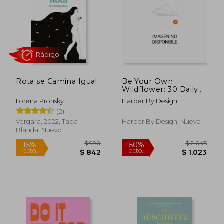
Rota se Camina Igual
Be Your Own
$ 2.652
$ 9
Wildflower: 30 Daily
45%
15%
Affirmation Cards
dcto.
dcto.
$ 1.459
$ 8
Lorena Pronsky
Harper By Design
Inspired by Holly
(2)
Ringland's Beloved
Book the Lost
Vergara, 2022, Tapa
Harper By Design, Nuevo
Flowers of Alice Hart
Blanda, Nuevo
(en Inglés)