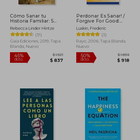
Cómo Sanar tu
Perdonar Es Sanar! /
Historia Familiar: 5
Forgive For Good:
Pasos Para Liberarte
Liberese De Los
Rebecca Linder Hintze
Luskin, Frederic
de los Patrones
Rencores Y
(31)
(3)
Destructivos
Experimente Los
Beneficios / A Proven
Gaia Ediciones, 2019, Tapa
Rayo, 2006, Tapa Blanda,
Prescription For
Blanda, Nuevo
Nuevo
Health And
Happiness
$ 1.556
$ 1.
50%
50%
dcto.
dcto.
$ 778
$ 6