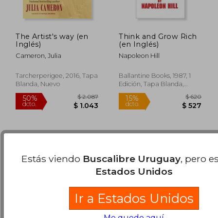
The Artist's way (en
Think and Grow Rich
Inglés)
(en Inglés)
Cameron, Julia
Napoleon Hill
$ 1.531
$ 1.4
50%
50%
dcto.
dcto.
Tarcherperigee, 2016, Tapa
Ballantine Books, 1987, 1
$ 765
$ 7
Blanda, Nuevo
Edición, Tapa Blanda,
Nuevo
Estás viendo
Buscalibre Uruguay
, pero e
Estados Unidos
Ir a Estados Unidos
Me quedo aquí