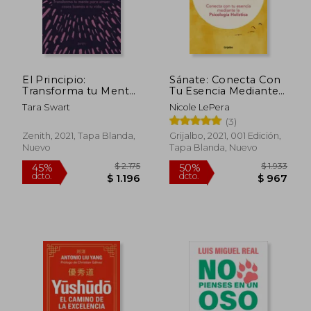
El Principio:
Sánate: Conecta Con
Transforma tu Mente
Tu Esencia Mediante
Para Atraer Cosas
La Psicología
Tara Swart
Nicole LePera
Buenas a tu Vida
Holística / How to Do
(3)
the Work
Zenith, 2021, Tapa Blanda,
Grijalbo, 2021, 001 Edición,
Nuevo
Tapa Blanda, Nuevo
$ 1.940
$ 1.
50%
50%
dcto.
dcto.
$ 970
$ 7