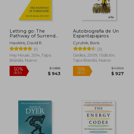
Letting go: The
Autobiografia de Un
Pathway of Surrender
Espantapajaros
(en Inglés)
Hawkins, David R.
Cyrulnik, Boris
(1)
(3)
Hay House, 2014, Tapa
Gedisa, 2009, 1 Edición,
Blanda, Nuevo
Tapa Blanda, Nuevo
$ 2.102
$ 1.
50%
50%
dcto.
dcto.
$ 1.051
$ 9