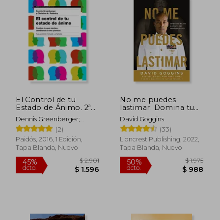
El Control de tu
No me puedes
Estado de Ánimo. 2ª
lastimar: Domina tu
Edición: Cambia lo
mente y desafía las
Dennis Greenberger;
David Goggins
que Sientes,
probabilidades
Christine A. Padesky
(2)
(33)
Cambiando Cómo
Piensas (Psicología
Paidós, 2016, 1 Edición,
Lioncrest Publishing, 2022,
Psiquiatría
Tapa Blanda, Nuevo
Tapa Blanda, Nuevo
Psicoterapia)