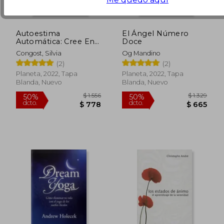
Autoestima
El Ángel Número
Automática: Cree En
Doce
Ti Y Alcanza Tus
Congost, Silvia
Og Mandino
Metas
(2)
(2)
Planeta, 2022, Tapa
Planeta, 2022, Tapa
Blanda, Nuevo
Blanda, Nuevo
$ 1.649
$ 1.
45%
50%
dcto.
dcto.
$ 907
$ 8