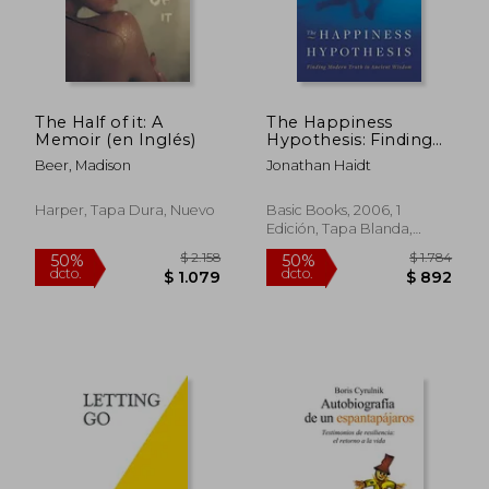
The Half of it: A
The Happiness
Memoir (en Inglés)
Hypothesis: Finding
Modern Truth in
Beer, Madison
Jonathan Haidt
Ancient Wisdom (en
Inglés)
Harper, Tapa Dura, Nuevo
Basic Books, 2006, 1
Edición, Tapa Blanda,
Nuevo
$ 1.521
$ 1.
45%
50%
dcto.
dcto.
$ 837
$ 9