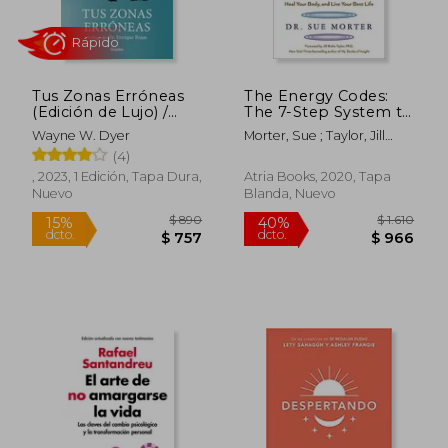
Tus Zonas Erróneas
The Energy Codes:
(Edición de Lujo) /
The 7-Step System to
Your Erroneous
Awaken Your Spirit,
Wayne W. Dyer
Morter, Sue ; Taylor, Jill
Zones
Heal Your Body, and
Bolte
(4)
Live Your Best Life
(en Inglés)
, 2023, 1 Edición, Tapa Dura,
Atria Books, 2020, Tapa
Nuevo
Blanda, Nuevo