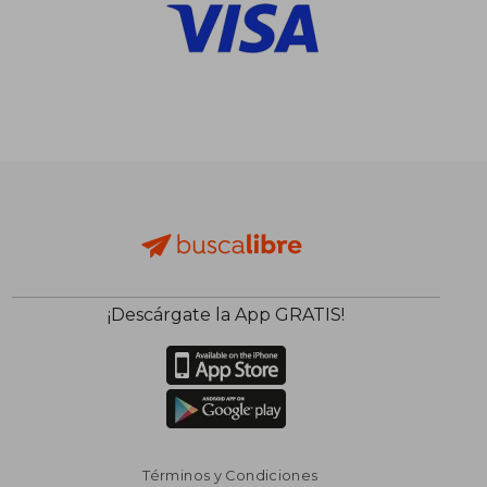
$ 890
$ 1.
15%
40%
dcto.
dcto.
$ 757
$ 9
¡Descárgate la App GRATIS!
Términos y Condiciones