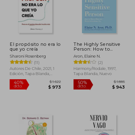
El propósito no era lo
The Highly Sensitive
que yo creía
Person: How to
Thrive When the
Sharoni Rosenberg
Aron, Elaine N.
World Overwhelms
(11)
(2)
You (en Inglés)
Autores De Chile, 2021, 1
Harmony/Rodale, 1997,
Edición, Tapa Blanda,
Tapa Blanda, Nuevo
$ 1.648
$ 1.
50%
50%
Nuevo
dcto.
dcto.
$ 824
$ 7