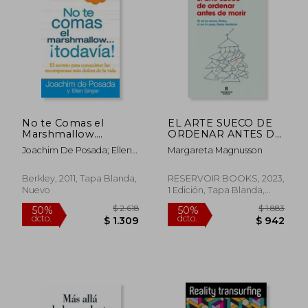
$ 2.126
$ 5
45%
15%
dcto.
dcto.
$ 1.169
$ 4
No te Comas el
EL ARTE SUECO DE
Marshmallow.
ORDENAR ANTES DE
Todavía: El Secreto
MORIR
Joachim De Posada; Ellen
Margareta Magnusson
Para Conquistar las
Singer
Recompensas mas
Dulces de Lavida
Berkley, 2011, Tapa Blanda,
RESERVOIR BOOKS, 2023,
Nuevo
1 Edición, Tapa Blanda,
Nuevo