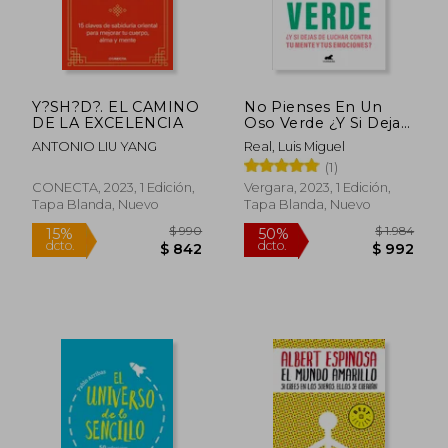
Y?SH?D?. EL CAMINO
No Pienses En Un
DE LA EXCELENCIA
Oso Verde ¿Y Si Dejas
de Luchar Contra Tu
ANTONIO LIU YANG
Real, Luis Miguel
Mente Y Tus
(1)
Emociones ? / Don't
Think about a Green
CONECTA, 2023, 1 Edición,
Vergara, 2023, 1 Edición,
Bear
Tapa Blanda, Nuevo
Tapa Blanda, Nuevo