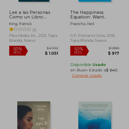
Lee a las Personas
The Happiness
Como un Libro:
Equation: Want
Cómo Analizar,
Nothing + do
King, Patrick
Pasricha, Neil
Entender y Predecir
Anything=Have
(1)
las Emociones, los
Everything (en
Pensamientos, las
Inglés)
Pkcs Media, Inc., 2021, Tapa
G.P. Putnam's Sons, 2016,
Intenciones y los
Blanda, Nuevo
Tapa Blanda, Nuevo
Comportamientos de
las Personas
Disponible
Usado
en Buen Estado a
$ 640
.
Comprar Usado
$ 1.866
$ 2.
45%
50%
dcto.
dcto.
$ 1.026
$ 1.0