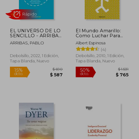
$ 2.175
$ 1.
45%
50%
dcto.
dcto.
$ 1.196
$ 9
EL UNIVERSO DE LO
El Mundo Amarillo:
SENCILLO - ARRIBAS,
Como Luchar Para
PABLO - Libro Físico
Sobrevivir Me Enseñó
ARRIBAS, PABLO
Albert Espinosa
a Vivir / The Yellow
(4)
World: How Fighting
for My Life Taught Me
Debolsillo, 2022, 1 Edición,
Debolsillo, 2010, 1 Edición,
How to Live
Tapa Blanda, Nuevo
Tapa Blanda, Nuevo