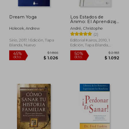
Dream Yoga
Los Estados de
Ánimo: El Aprendizaje
de la Serenidad
Holecek, Andrew
André, Christophe
(2)
Sirio, 2017, 1 Edición, Tapa
Editorial Kairos, 2010, 1
Blanda, Nuevo
Edición, Tapa Blanda,
Nuevo
$ 2.087
$ 6
50%
15%
dcto.
dcto.
$ 1.043
$ 5