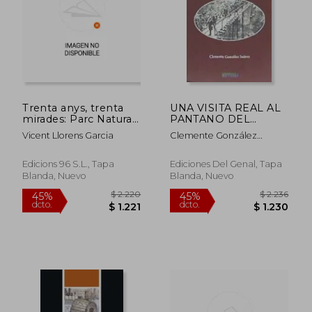
Trenta anys, trenta
UNA VISITA REAL AL
mirades: Parc Natural
PANTANO DEL
de l'Albufera, 1986-
CHORRO
Vicent Llorens Garcia
Clemente González
2016
Suárez
Edicions 96 S.L., Tapa
Ediciones Del Genal, Tapa
Blanda, Nuevo
Blanda, Nuevo
$ 2.220
$ 2.2
45%
45%
dcto.
dcto.
$ 1.221
$ 1.2