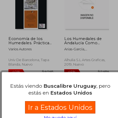
Economía de los
Los Humedales de
Humedales. Prácticas
Andalucía Como
Sostenibles y
Sistemas Socio-
Varios Autores
Arias-García,
Aprovechamientos
Ecológicos:
Jonatan,García-Contreras
Históricos
Aproximaciones
Ruiz, Guillermo,Malpica
Multidisciplinares
Univ De Barcelona, Tapa
Alhulia S.L Artes Graficas,
Cuello, Antonio, (Eds.)
Blanda, Nuevo
2019, Nuevo
Estás viendo
Buscalibre Uruguay
, pero
estás en
Estados Unidos
Ir a Estados Unidos
Me quedo aquí