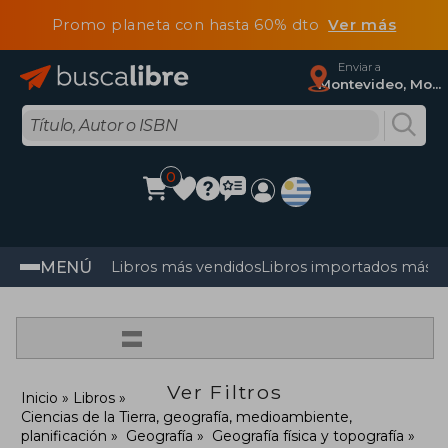
Promo planeta con hasta 60% dto
Ver más
Enviar a
Montevideo, Montevideo
0
MENÚ
Libros más vendidos
Libros importados más v
=
Ver Filtros
Inicio
Libros
Ciencias de la Tierra, geografía, medioambiente,
planificación
Geografía
Geografía física y topografía