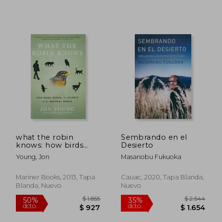
$ 1.779
$ 2.8
50%
40%
dcto.
dcto.
$ 890
$ 1.7
what the robin
Sembrando en el
knows: how birds
Desierto
reveal the secrets of
Young, Jon
Masanobu Fukuoka
the natural world (en
Inglés)
Mariner Books, 2013, Tapa
Cauac, 2020, Tapa Blanda,
Blanda, Nuevo
Nuevo