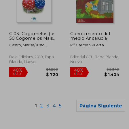
$ 14.694
$ 9.
40%
40%
dcto.
dcto.
$ 8.816
$ 5.5
Gi03. Cogomelos (os
Conocimiento del
50 Cogomelos Mais
medio Andalucía
Comuns) (en Gallego)
Castro, Marisa/Justo,
Mª Carmen Puerta
Alfredo/Lorenzo,
Purificaci&Oacute;N
Baia Edicions, 2010, Tapa
Editorial GEU, Tapa Blanda,
Blanda, Nuevo
Nuevo
1
2
3
4
5
Página Siguiente