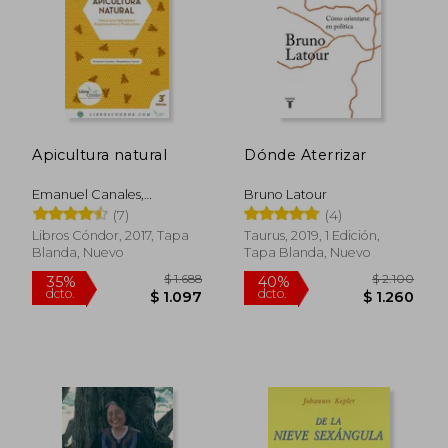
Apicultura natural
Dónde Aterrizar
Emanuel Canales,
Bruno Latour
Magdalena Cortés
(7)
(4)
Libros Cóndor, 2017, Tapa
Taurus, 2019, 1 Edición,
Blanda, Nuevo
Tapa Blanda, Nuevo
$ 1.688
$ 2.1
35%
40%
dcto.
dcto.
$ 1.097
$ 1.2