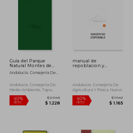
$ 1.939
$ 1.
50%
50%
dcto.
dcto.
$ 970
$ 8
Guía del Parque
manual de
Natural Montes de
repoblacion y
Málaga
marcaje
Andalucía. Consejería De
Medio Ambiente
Andalucía. Consejería De
Andalucía. Consejería De
Medio Ambiente, Tapa
Agricultura Y Pesca, Nuevo
Blanda, Nuevo