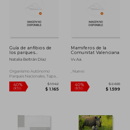
Guía de anfibios de
Mamiferos de la
los parques
Comunitat Valenciana
nacionales españoles
Natalia Beltrán Díaz
Vv.Aa.
Organismo Autónomo
, Nuevo
Parques Nacionales, Tapa
Blanda, Nuevo
$ 2.871
$ 2.7
40%
40%
dcto.
dcto.
$ 1.723
$ 1.6