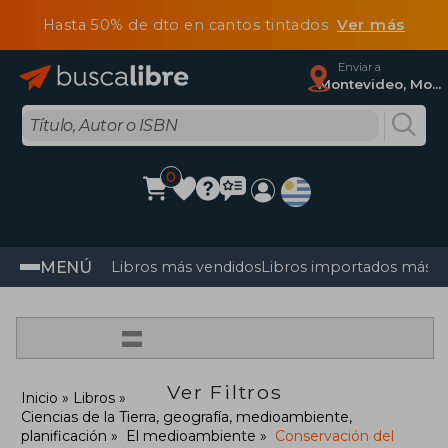
Hasta 50% de dto en cantos tintados
Ver más
Enviar a
Montevideo, Montevideo
0
MENÚ
Libros más vendidos
Libros importados más v
=
Ver Filtros
Inicio
Libros
Ciencias de la Tierra, geografía, medioambiente,
planificación
El medioambiente
Conservación del