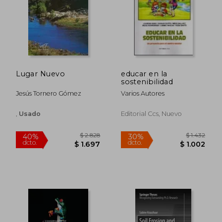
Lugar Nuevo
educar en la
sostenibilidad
Jesús Tornero Gómez
Varios Autores
,
Usado
Editorial Ccs, Nuevo
$ 1.942
$ 2.6
40%
40%
dcto.
dcto.
$ 1.165
$ 1.5