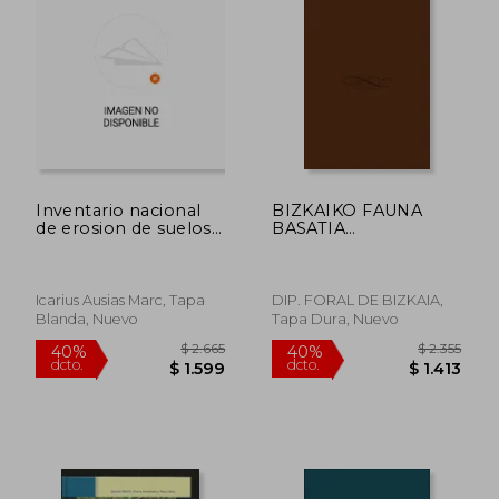
Inventario nacional
BIZKAIKO FAUNA
de erosion de suelos.
BASATIA
$ 2.046
$ 1.9
40%
40%
2002-2012. Granada
SENDATZEKO
dcto.
dcto.
$ 1.228
$ 1.1
ZENTROA: 10
URTEURRENA (En
papel)
Icarius Ausias Marc, Tapa
DIP. FORAL DE BIZKAIA,
Blanda, Nuevo
Tapa Dura, Nuevo