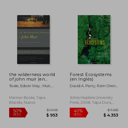
Rápido
the wilderness world
Forest Ecosystems
of john muir (en
(en Inglés)
Inglés)
Teale, Edwin Way ; Muir,
David A. Perry; Ram Oren;
John
Stephen C. Hart
$ 2.910
$ 1.
50%
50%
Mariner Books, Tapa
Johns Hopkins University
dcto.
dcto.
$ 1.455
$ 9
Blanda, Nuevo
Press, 2008, Tapa Dura,
Nuevo