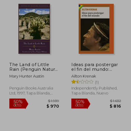
$ 2.030
$ 1.9
40%
45%
dcto.
dcto.
$ 1.218
$ 1.0
The Land of Little
Ideas para postergar
Rain (Penguin Nature
el fin del mundo:
Library) (en Inglés)
Pueblos indígenas y
Mary Hunter Austin
Ailton Krenak
medioambiente
(1)
Penguin Books Australia
Independently Published,
Ltd, 1997, Tapa Blanda,
Tapa Blanda, Nuevo
Nuevo