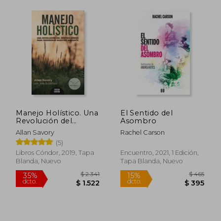
$ 2.500
$ 1.9
35%
50%
dcto.
dcto.
$ 1.625
$ 9
Manejo Holístico. Una
El Sentido del
Revolución del
Asombro
Sentido Común Para
Allan Savory
Rachel Carson
Regenerar Nuestro
(5)
Ambiente - Allan
Savory; Jody
Libros Cóndor, 2019, Tapa
Encuentro, 2021, 1 Edición,
Butterfield - Libro
Blanda, Nuevo
Tapa Blanda, Nuevo
Físico