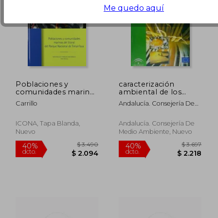
Me quedo aquí
Poblaciones y
caracterización
comunidades marinas
ambiental de los
del litoral del parque
fondos del estuario
Carrillo
Andalucía. Consejería De
nacional deltimanfaya
del guadiana :
Medio Ambiente. Servicio
respuesta de la fauna
De Calidad Ambiental
bentónica a
ICONA, Tapa Blanda,
Andalucía. Consejería De
gradientes físico-
Nuevo
Medio Ambiente, Nuevo
químicos y a la calidad
$ 2.665
$ 2.3
40%
40%
ambiental de los
dcto.
dcto.
$ 1.599
$ 1.4
sedimentos