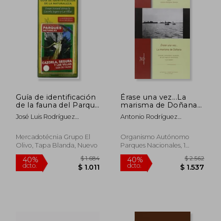
$ 6.827
$ 2.3
35%
40%
dcto.
dcto.
$ 4.438
$ 1.4
Guía de identificación
Érase una vez...La
de la fauna del Parque
marisma de Doñana
Natural de Cazorla,
(Naturaleza y Parques
José Luis Rodríguez
Antonio Rodríguez
Segura y Las Villas
Nacionales)
Sánchez
Ramírez
Mercadotécnia Grupo El
Organismo Autónomo
Olivo, Tapa Blanda, Nuevo
Parques Nacionales, 1
Edición, Tapa Blanda,
Nuevo