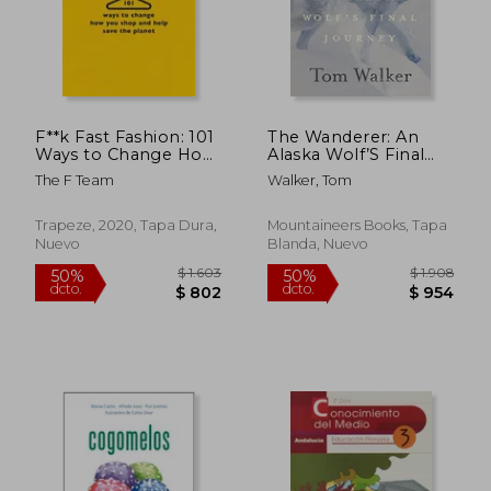
$ 2.828
$ 1.4
40%
30%
dcto.
dcto.
$ 1.697
$ 1.0
F**k Fast Fashion: 101
The Wanderer: An
Ways to Change How
Alaska Wolf’S Final
You Shop and Help
Journey (en Inglés)
The F Team
Walker, Tom
Save the Planet (en
Inglés)
Trapeze, 2020, Tapa Dura,
Mountaineers Books, Tapa
Nuevo
Blanda, Nuevo