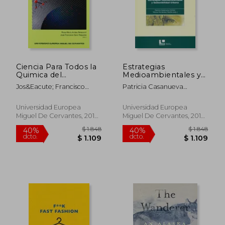
$ 3.434
$ 4.4
40%
40%
dcto.
dcto.
$ 2.061
$ 2.6
Ciencia Para Todos la
Estrategias
Quimica del
Medioambientales y
Medioambiente
Sostenibilidad Urbana
Jos&Eacute; Francisco
Patricia Casanueva
Sanz Requena Rosa
Gómez; Mónica Fernández
Mar&Iacute;A
Morilla
Universidad Europea
Universidad Europea
Arr&Aacute;Ez Betancort
Miguel De Cervantes, 2012,
Miguel De Cervantes, 2010,
Tapa Blanda, Nuevo
1 Edición, Tapa Blanda,
Nuevo