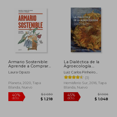
Armario Sostenible:
La Dialéctica de la
Aprende a Comprar
Agroecología.
de Manera
Contribución Para un
Laura Opazo
Luiz Carlos Pinheiro
Consciente e
Mundo con
Machado, Luiz Carlos
(3)
Inteligente
Alimentos sin Veneno
Pinheiro
Planeta, 2020, Tapa
Hemisferio Sur, 2016, Tapa
Blanda, Nuevo
Blanda, Nuevo