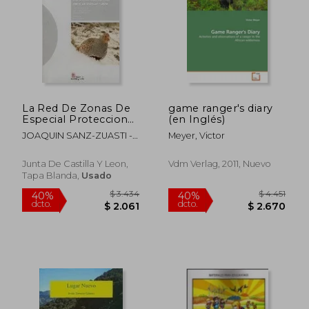
La Red De Zonas De
game ranger's diary
Especial Proteccion
(en Inglés)
Para Las Aves (Zepa)
JOAQUIN SANZ-ZUASTI -
Meyer, Victor
De Ca Stilla Y Leon
JOSE ANGEL ARRANZ
SANZ - IGNACIO MOLINA
Junta De Castilla Y Leon,
Vdm Verlag, 2011, Nuevo
GARCIA
Tapa Blanda,
Usado
$ 3.490
$ 3.6
40%
40%
dcto.
dcto.
$ 2.094
$ 2.2