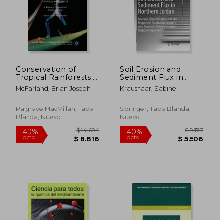
Conservation of
Soil Erosion and
Tropical Rainforests:
Sediment Flux in
A Review of Financial
Northern Jordan:
McFarland, Brian Joseph
Kraushaar, Sabine
and Strategic
Analysis,
Solutions (en Inglés)
Quantification and
the Respective
Palgrave MacMillan, Tapa
Springer, Tapa Blanda,
Qualitative Impacts
Blanda, Nuevo
Nuevo
on a Reservoir Using
a Multiple Res (en
Inglés)