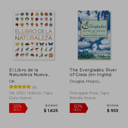
El Libro de la
The Everglades: River
Naturaleza Nueva
of Grass (en Inglés)
Edición: Enciclopedia
DK
Douglas, Marjory
del Mundo Natural en
Stoneman
(6)
Imágenes
DK, 2022, 1 Edición, Tapa
Pineapple Press, Tapa
Dura, Nuevo
Blanda, Nuevo
$ 3.901
$ 2.2
40%
40%
dcto.
dcto.
$ 2.341
$ 1.3