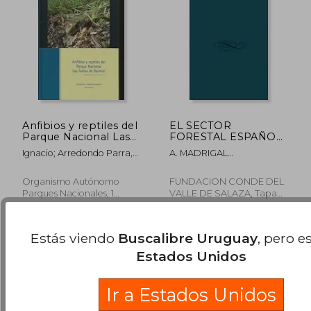
Anfibios y reptiles del
EL SECTOR
Parque Nacional Las
FORESTAL ESPAÑOL
Tablas de Daimiel
(En papel)
Ignacio; Arredondo Parra,
A. MADRIGAL
(Naturaleza y Parques
Álvaro; Vélez Olalde, Yaiza
COLLAZOJ.L.
Nacionales)
Martín Sanz
FERNANDEZ-CAVADA
$ 1.684
$ 2.5
40%
40%
Organismo Autónomo
FUNDACION CONDE DEL
LABATS.F. ORTUÑO
dcto.
dcto.
$ 1.011
$ 1.5
Parques Nacionales, 1
VALLE DE SALAZA, Tapa
PEREZ
Edición, Tapa Dura, Nuevo
Blanda, Nuevo
Estás viendo
Buscalibre Uruguay
, pero e
Estados Unidos
Ir a Estados Unidos