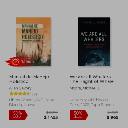
Manual de Manejo
We are all Whalers:
Holístico
The Plight of Whales
$ 1.855
$ 2.5
50%
35%
and our
Allan Savory
Moore, Michael J.
dcto.
dcto.
$ 927
$ 1.6
Responsibility (en
(2)
Inglés)
Libros Cóndor, 2021, Tapa
University Of Chicago
Blanda, Nuevo
Press, 2022, Tapa Blanda,
Nuevo