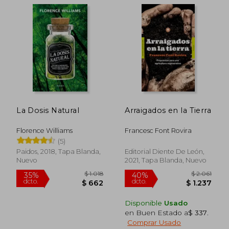
$ 2.183
$ 3.9
45%
50%
dcto.
dcto.
$ 1.201
$ 1.9
La Dosis Natural
Arraigados en la Tierra
Florence Williams
Francesc Font Rovira
(5)
Paidos, 2018, Tapa Blanda,
Editorial Diente De León,
Nuevo
2021, Tapa Blanda, Nuevo
Disponible
Usado
en Buen Estado a
$ 337
.
Comprar Usado