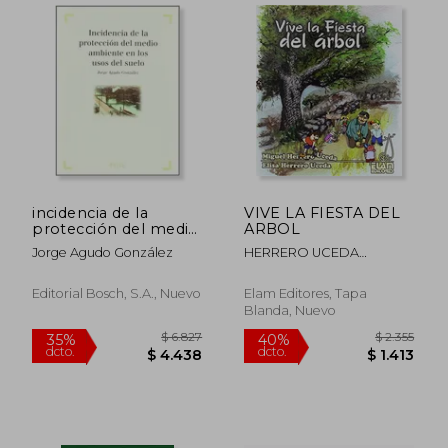
$ 2.341
$ 4
35%
15%
dcto.
dcto.
$ 1.522
$ 3
incidencia de la
VIVE LA FIESTA DEL
protección del medio
ARBOL
ambiente en los usos
Jorge Agudo González
HERRERO UCEDA
del suelo
HERRERO UCEDA
Editorial Bosch, S.a., Nuevo
Elam Editores, Tapa
Blanda, Nuevo