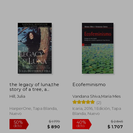
$ 1.018
$ 2.0
35%
40%
dcto.
dcto.
$ 662
$ 1.2
the legacy of luna,the
Ecofeminismo
story of a tree, a
woman, and the
Hill, Julia
Vandana Shiva,Maria Mies
struggle to save the
(2)
redwoods (en Inglés)
HarperOne, Tapa Blanda,
Icaria, 2016, 1 Edición, Tapa
Nuevo
Blanda, Nuevo