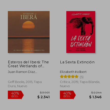
Esteros del Iberá: The
La Sexta Extinción
Great Wetlands of
Argentina
Juan Ramon Diaz
Elizabeth Kolbert
Colodrero
(5)
Goff Books, 2015, Tapa
Crítica, 2019, Tapa Blanda,
Dura, Nuevo
Nuevo
$ 1.905
$ 7.
50%
40%
dcto.
dcto.
$ 953
$ 4.3