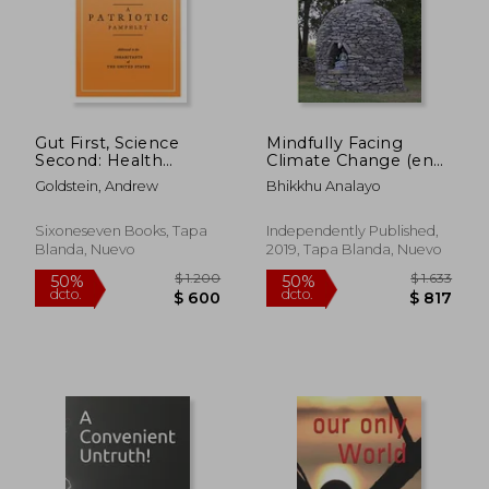
Gut First, Science
Mindfully Facing
Second: Health
Climate Change (en
Consequences of the
Inglés)
Goldstein, Andrew
Bhikkhu Analayo
Trump Doctrine (en
Inglés)
Sixoneseven Books, Tapa
Independently Published,
Blanda, Nuevo
2019, Tapa Blanda, Nuevo
$ 1.158
$ 1.
35%
35%
dcto.
dcto.
$ 752
$ 8