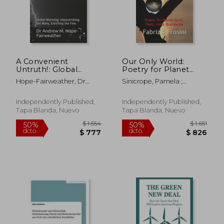
A Convenient
Our Only World:
Untruth!: Global
Poetry for Planet
Warming;
Earth - Poets Unite
Hope-Fairweather, Dr
Sinicrope, Pamela ;
Impoverishing the
Worldwide (en Inglés)
Andrew M.
O'Driscoll, Margaret ;
Many, Enriching the
Worldwide, Poets Unite
Few. (en Inglés)
Independently Published,
Independently Published,
Tapa Blanda, Nuevo
Tapa Blanda, Nuevo
$ 1.200
$ 1.
50%
50%
dcto.
dcto.
$ 600
$ 8