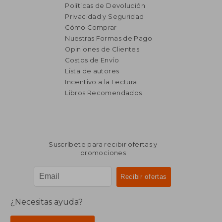
Políticas de Devolución
Privacidad y Seguridad
Cómo Comprar
Nuestras Formas de Pago
Opiniones de Clientes
Costos de Envío
Lista de autores
Incentivo a la Lectura
$ 1.307
$ 10.8
50%
50%
Libros Recomendados
dcto.
dcto.
$ 654
$ 5.4
Suscríbete para recibir ofertas y
promociones
¿Necesitas ayuda?