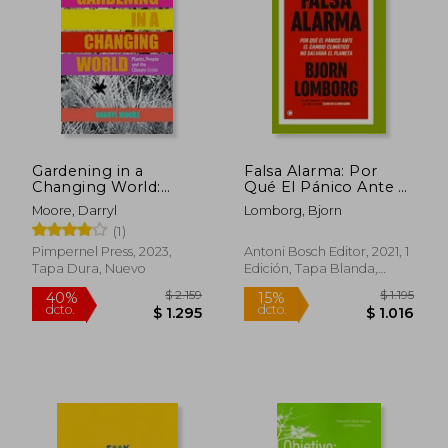
$ 2.341
$ 3.0
35%
40%
dcto.
dcto.
$ 1.522
$ 1.8
Gardening in a
Falsa Alarma: Por
Changing World:
Qué El Pánico Ante El
Plants, People and
Cambio Climáatico
Moore, Darryl
Lomborg, Bjorn
the Climate Crisis (en
No Salvará El Planeta
(1)
Inglés)
Pimpernel Press, 2023,
Antoni Bosch Editor, 2021, 1
Tapa Dura, Nuevo
Edición, Tapa Blanda,
Nuevo