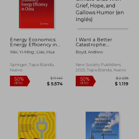
Energy Economics:
I Want a Better
Energy Efficiency in
Catastrophe:
China (en Inglés)
Navigating the
Wei, Yi-Ming ; Liao, Hua
Boyd, Andrew
Climate Crisis With
Grief, Hope, and
Gallows Humor (en
Springer, Tapa Blanda,
New Society Publishers,
Inglés)
Nuevo
2023, Tapa Blanda, Nuevo
$ 7.523
$ 7.5
50%
50%
dcto.
dcto.
$ 3.762
$ 3.7