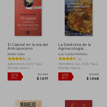
El Capital en la era del
La Dialéctica de la
Antropoceno
Agroecología.
Contribución Para un
Kohei Saito
Luiz Carlos Pinheiro
Mundo con
Machado, Luiz Carlos
(9)
(3)
Alimentos sin Veneno
Pinheiro
Ediciones B, 2023, Tapa
Hemisferio Sur, 2016, Tapa
Blanda, Nuevo
Blanda, Nuevo