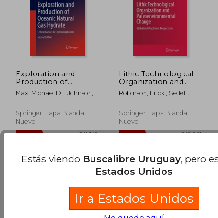
Exploration and
Lithic Technological
Production of
Organization and
Oceanic Natural Gas
Paleoenvironmental
Max, Michael D. ; Johnson,
Robinson, Erick ; Sellet,
Hydrate: Critical
Change: Global and
Arthur H.
Frédéric
Factors for
Diachronic
$ 6.404
$ 8.7
50%
50%
Commercialization
Perspectives (en
Springer, Tapa Blanda,
Springer, Tapa Blanda,
dcto.
dcto.
$ 3.202
$ 4.3
(en Inglés)
Inglés)
Nuevo
Nuevo
Estás viendo
Buscalibre Uruguay
, pero e
Estados Unidos
Ir a Estados Unidos
Me quedo aquí