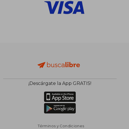
$ 2.087
$ 9.9
50%
40%
dcto.
dcto.
$ 1.043
$ 5.9
¡Descárgate la App GRATIS!
Términos y Condiciones