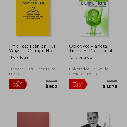
F**k Fast Fashion: 101
Objetivo: Planeta
$ 2.159
$ 1.
Ways to Change How
Tierra: El Documental
40%
15%
You Shop and Help
de Medio Ambiente
dcto.
dcto.
$ 1.295
$ 1.0
The F Team
Ávila Villares,
Save the Planet (en
(Colección
Alejandro,Biénzobas
Inglés)
Sostenibilidad)
Saffie, Pamela,Cuesta
Trapeze, 2020, Tapa Dura,
Universidad De Sevilla.
Gutiérrez, Martín,Delgado
Nuevo
Secretariado De
Chumpitazi,
Publicaciones, 2018, 1
Mónica,Esquirol Molinas,
Edición, Tapa Blanda,
Víctor,Martínez Gómez,
Nuevo
Blanca