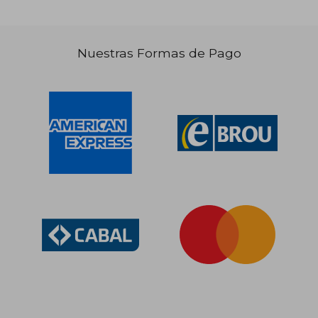
Nuestras Formas de Pago
$ 2.163
$ 10.6
50%
50%
dcto.
dcto.
$ 1.082
$ 5.3