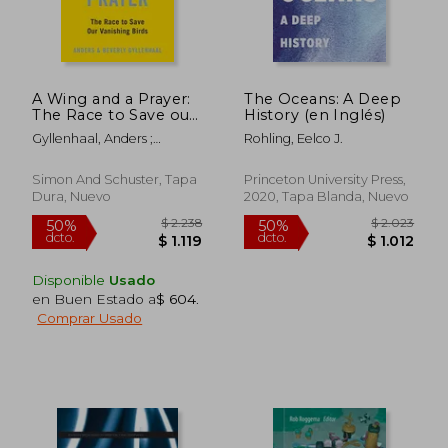
$ 2.118
$ 1.
40%
50%
dcto.
dcto.
$ 1.271
$ 8
A Wing and a Prayer:
The Oceans: A Deep
The Race to Save our
History (en Inglés)
Vanishing Birds (en
Gyllenhaal, Anders ;
Rohling, Eelco J.
Inglés)
Gyllenhaal, Beverly
Simon And Schuster, Tapa
Princeton University Press,
Dura, Nuevo
2020, Tapa Blanda, Nuevo
Disponible
Usado
en Buen Estado a
$ 604
.
Comprar Usado