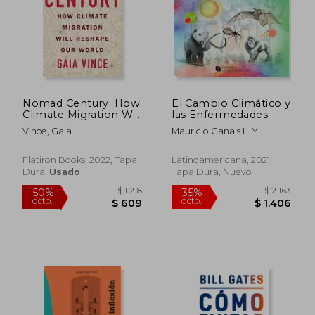
Nomad Century: How
El Cambio Climático y
Climate Migration Will
las Enfermedades
Reshape our World
Vince, Gaia
Mauricio Canals L. Y
(en Inglés)
Francisco Bozinovic
Flatiron Books, 2022, Tapa
Latinoamericana, 2021,
Dura,
Usado
Tapa Dura, Nuevo
$ 2.509
$ 1.7
50%
50%
dcto.
dcto.
$ 1.255
$ 8