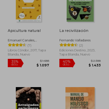
Apicultura natural
La recivilización
Emanuel Canales,
Fernando Valladares
Magdalena Cortés
(7)
(2)
Libros Cóndor, 2017, Tapa
Ediciones Destino, 2023,
Blanda, Nuevo
Tapa Blanda, Nuevo
$ 1.688
$ 2.3
35%
40%
dcto.
dcto.
$ 1.097
$ 1.4