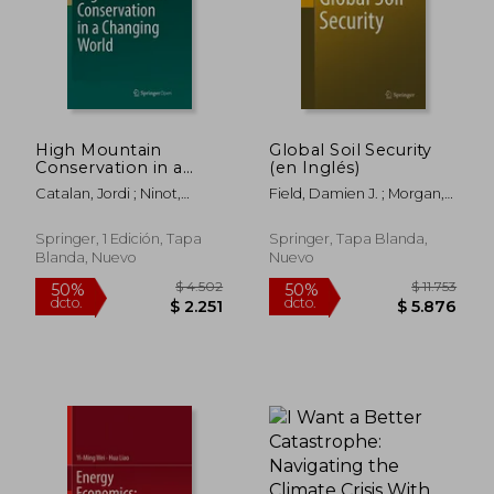
High Mountain
Global Soil Security
Conservation in a
(en Inglés)
Changing World (en
Catalan, Jordi ; Ninot,
Field, Damien J. ; Morgan,
Inglés)
Josep M. ; Aniz, M. Mercè
Cristine L. S. ; McBratney,
Alex B.
Springer, 1 Edición, Tapa
Springer, Tapa Blanda,
Blanda, Nuevo
Nuevo
$ 11.149
$ 12.
50%
50%
dcto.
dcto.
$ 5.574
$ 6.4