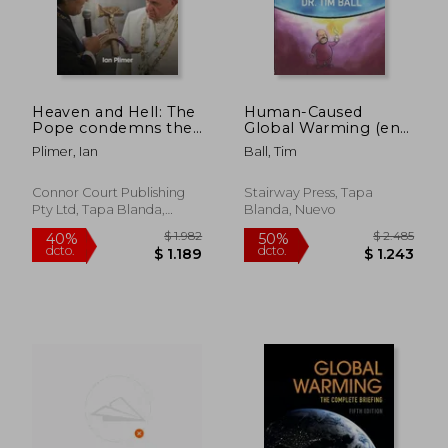
Heaven and Hell: The
Human-Caused
Pope condemns the
Global Warming (en
poor to eternal
Inglés)
Plimer, Ian
Ball, Tim
poverty (en Inglés)
Connor Court Publishing
Stairway Press, Tapa
Pty Ltd, Tapa Blanda,
Blanda, Nuevo
Nuevo
$ 11.149
$ 2.2
50%
50%
dcto.
dcto.