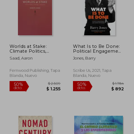
Worlds at Stake:
What Is to Be Done:
Climate Politics,
Political Engagement
Ideology, and Justice
and Saving the Planet
Saad, Aaron
Jones, Barry
(en Inglés)
(en Inglés)
$ 1.603
$ 1.
50%
40%
dcto.
dcto.
Fernwood Publishing, Tapa
Scribe Us, 2021, Tapa
$ 802
$ 1.0
Blanda, Nuevo
Blanda, Nuevo