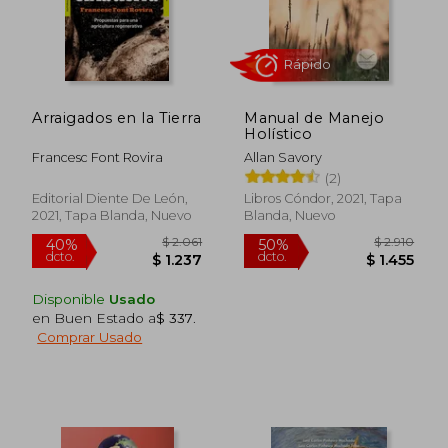
Arraigados en la Tierra
Manual de Manejo
Holístico
Francesc Font Rovira
Allan Savory
(2)
Editorial Diente De León,
Libros Cóndor, 2021, Tapa
2021, Tapa Blanda, Nuevo
Blanda, Nuevo
Rápido
Disponible
Usado
en Buen Estado a
$ 337
.
Comprar Usado
$ 2.061
$ 2.9
40%
50%
dcto.
dcto.
$ 1.237
$ 1.4