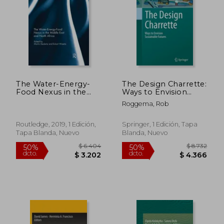
$ 3.149
$ 2.8
40%
40%
dcto.
dcto.
$ 1.890
$ 1.7
The Water-Energy-
The Design Charrette:
Food Nexus in the
Ways to Envision
Middle East and
Sustainable Futures
Roggema, Rob
North Africa
(en Inglés)
(Routledge Special
Issues on Water
Routledge, 2019, 1 Edición,
Springer, 1 Edición, Tapa
Policy and
Tapa Blanda, Nuevo
Blanda, Nuevo
Governance) (en
Inglés)