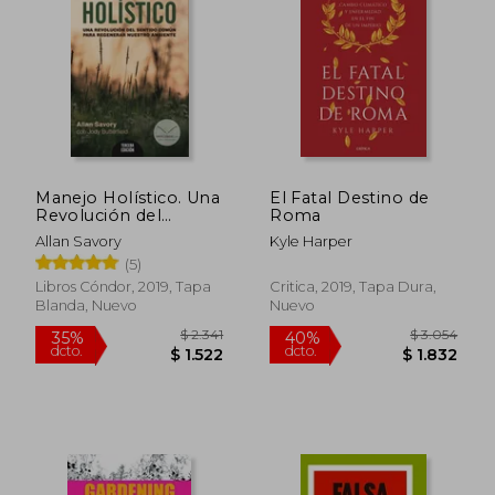
$ 2.034
$ 1.9
50%
45%
dcto.
dcto.
$ 1.017
$ 1.0
Manejo Holístico. Una
El Fatal Destino de
Revolución del
Roma
Sentido Común Para
Allan Savory
Kyle Harper
Regenerar Nuestro
(5)
Ambiente - Allan
Savory; Jody
Libros Cóndor, 2019, Tapa
Critica, 2019, Tapa Dura,
Butterfield - Libro
Blanda, Nuevo
Nuevo
Físico