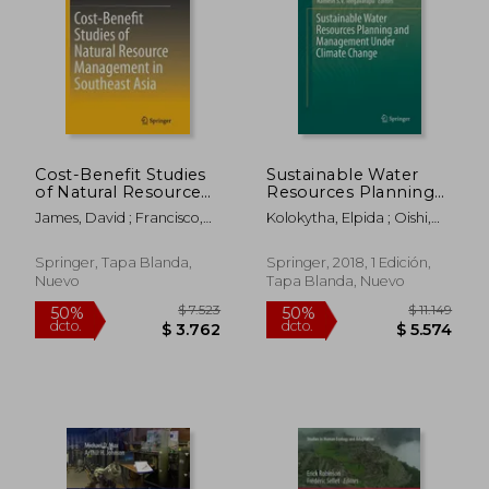
$ 2.238
$ 2.0
50%
50%
dcto.
dcto.
$ 1.119
$ 1.0
Cost-Benefit Studies
Sustainable Water
of Natural Resource
Resources Planning
Management in
and Management
James, David ; Francisco,
Kolokytha, Elpida ; Oishi,
Southeast Asia (en
Under Climate
Herminia A.
Satoru ; Teegavarapu,
Inglés)
Change (en Inglés)
Ramesh S. V.
Springer, Tapa Blanda,
Springer, 2018, 1 Edición,
Nuevo
Tapa Blanda, Nuevo