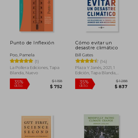
Punto de Inflexión
Cómo evitar un
desastre climático
Poo, Pamela
Bill Gates
(1)
(14)
La Pollera Ediciones, Tapa
Plaza Y Janés, 2021, 1
Blanda, Nuevo
Edición, Tapa Blanda,
Nuevo
$ 1.218
$ 2.
50%
35%
dcto.
dcto.
$ 609
$ 1.4