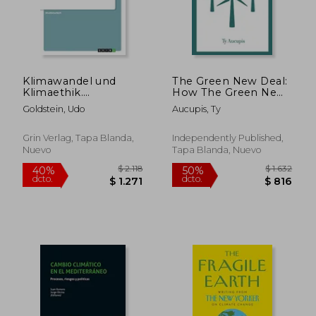
Klimawandel und
The Green New Deal:
Klimaethik.
How The Green New
Globalisierung, Flucht
Deal Will Lead to
Goldstein, Udo
Aucupis, Ty
und Menschenrechte
American Progress
aus Sicht der
(en Inglés)
christlichen
Grin Verlag, Tapa Blanda,
Independently Published,
Soziallehre (en
Nuevo
Tapa Blanda, Nuevo
Alemán)
$ 1.554
$ 1.
50%
50%
dcto.
dcto.
$ 777
$ 8