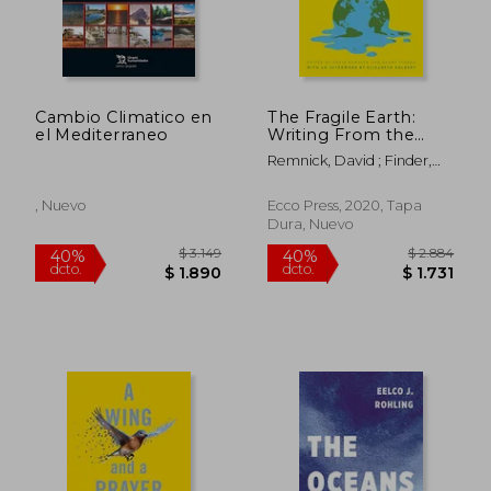
Cambio Climatico en
The Fragile Earth:
el Mediterraneo
Writing From the
new Yorker on
Remnick, David ; Finder,
Climate Change (en
Henry
Inglés)
, Nuevo
Ecco Press, 2020, Tapa
Dura, Nuevo