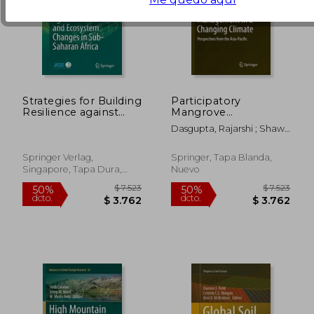
Strategies for Building
Participatory
Resilience against
Mangrove
Climate and
Management in a
Dasgupta, Rajarshi ; Shaw,
Ecosystem Changes
Changing Climate:
Rajib
in Sub-Saharan Africa
Perspectives from
(Science for
the Asia-Pacific (en
Springer Verlag,
Springer, Tapa Blanda,
Sustainable Societies)
Inglés)
Singapore, Tapa Dura,
Nuevo
Nuevo
$ 7.523
$ 11.
50%
50%
dcto.
dcto.
$ 3.762
$ 5.5