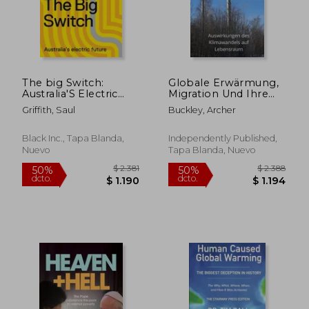
The big Switch:
Globale Erwärmung,
Australia'S Electric
Migration Und Ihre
Future (en Inglés)
Auswirkungen:
Griffith, Saul
Buckley, Archer
Auswirkungen des
Klimawandels auf
Lebensraum (en
Black Inc., Tapa Blanda,
Independently Published,
Alemán)
Nuevo
Tapa Blanda, Nuevo
$ 4.502
$ 11.
50%
50%
dcto.
dcto.
$ 2.251
$ 5.8