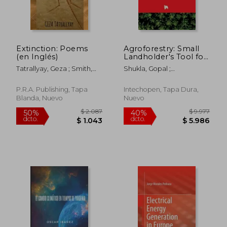
$ 2.381
$ 2.3
50%
50%
dcto.
dcto.
$ 1.190
$ 1.1
Extinction: Poems
Agroforestry: Small
(en Inglés)
Landholder's Tool for
Climate Change
Tatrallyay, Geza ; Smith,
Shukla, Gopal ;
Resiliency and
Peter Fox
Chakravarty, Sumit ;
Mitigation (en Inglés)
Panwar, Pankaj
P.R.A. Publishing, Tapa
Intechopen, Tapa Dura,
Blanda, Nuevo
Nuevo