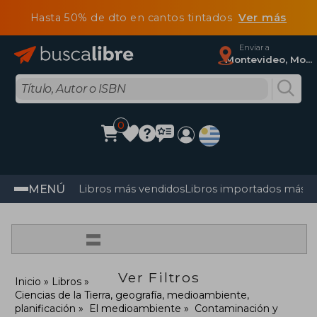
Hasta 50% de dto en cantos tintados
Ver más
Enviar a
Montevideo, Montevideo
0
MENÚ
Libros más vendidos
Libros importados más v
=
Ver Filtros
Inicio
Libros
Ciencias de la Tierra, geografía, medioambiente,
planificación
El medioambiente
Contaminación y