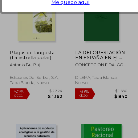
Me quedo aquí
$ 2.268
$ 2.6
35%
40%
dcto.
dcto.
$ 1.474
$ 1.5
Plagas de langosta
LA DEFORESTACIÓN
(La estrella polar)
EN ESPAÑA EN EL
SIGLO XVIII SEGÚN
Antonio Buj Buj
CONCEPCION FIDALGO
EL VIAJE DE PO NZ
HIJANO - JUAN ANTONIO
(1772-1794)
GONZALEZ MARTIN
Ediciones Del Serbal, S.A.,
DILEMA, Tapa Blanda,
Tapa Blanda, Nuevo
Nuevo