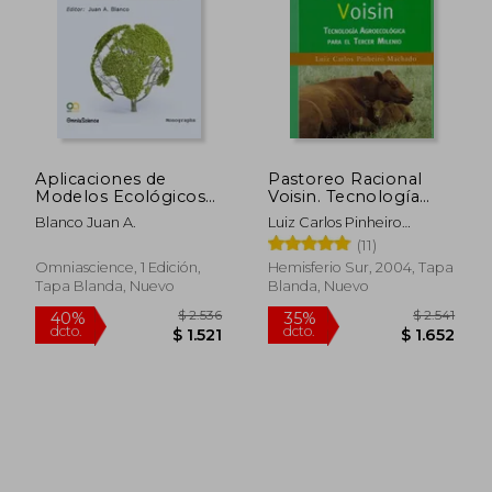
Aplicaciones de
Pastoreo Racional
$ 2.324
$ 1.6
Modelos Ecológicos
Voisin. Tecnología
50%
50%
en la Gestión de
Agroecológica Para el
dcto.
dcto.
$ 1.162
$ 8
Blanco Juan A.
Luiz Carlos Pinheiro
Recursos Naturales
Tercer Milenio
Machado
(11)
Omniascience, 1 Edición,
Hemisferio Sur, 2004, Tapa
Tapa Blanda, Nuevo
Blanda, Nuevo