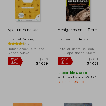
Apicultura natural
Arraigados en la Tierra
Emanuel Canales,
Francesc Font Rovira
Magdalena Cortés
(7)
Libros Cóndor, 2017, Tapa
Editorial Diente De León,
Blanda, Nuevo
2021, Tapa Blanda, Nuevo
Disponible
Usado
en Buen Estado a
$ 337
.
Comprar Usado
$ 2.119
$ 2.0
50%
50%
dcto.
dcto.
$ 1.059
$ 1.0