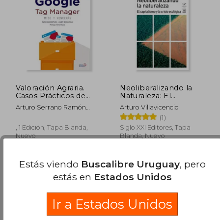
$ 2.341
$ 2.
35%
50%
dcto.
dcto.
$ 1.522
$ 1.1
Valoración Agraria.
Neoliberalizando la
Casos Prácticos de
Naturaleza: El
Valoración de Fincas
Capitalismo y la Crisis
Arturo Serrano Ramón
Arturo Villavicencio
Ecológica
Alonso
(1)
, 1 Edición, Tapa Blanda,
Siglo XXI Editores, Tapa
Nuevo
Blanda, Nuevo
Estás viendo
Buscalibre Uruguay
, pero
estás en
Estados Unidos
Ir a Estados Unidos