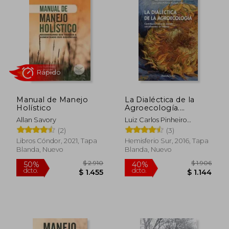
Manual de Manejo
La Dialéctica de la
Holístico
Agroecología.
Contribución Para un
Allan Savory
Luiz Carlos Pinheiro
Mundo con
Machado, Luiz Carlos
(2)
(3)
Alimentos sin Veneno
Pinheiro
Libros Cóndor, 2021, Tapa
Hemisferio Sur, 2016, Tapa
Blanda, Nuevo
Blanda, Nuevo
Rápido