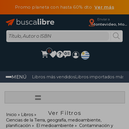
Promo planeta con hasta 60% dto
Ver más
Enviar a
Montevideo, Montevideo
0
MENÚ
Libros más vendidos
Libros importados más v
=
Ver Filtros
Inicio
Libros
Ciencias de la Tierra, geografía, medioambiente,
planificación
El medioambiente
Contaminación y