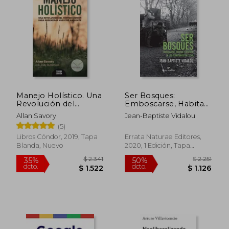
$ 2.910
$ 1.9
50%
40%
dcto.
dcto.
$ 1.455
$ 1.1
Manejo Holístico. Una
Ser Bosques:
Revolución del
Emboscarse, Habitar
Sentido Común Para
y Resistir en los
Allan Savory
Jean-Baptiste Vidalou
Regenerar Nuestro
Territorios en Lucha
(5)
Ambiente - Allan
(Libros Salvajes)
Savory; Jody
Libros Cóndor, 2019, Tapa
Errata Naturae Editores,
Butterfield - Libro
Blanda, Nuevo
2020, 1 Edición, Tapa
Físico
Blanda, Nuevo